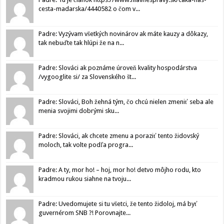
cesta-madarska/4440582 o čom v...
Padre: Vyzývam všetkých novinárov ak máte kauzy a dôkazy,
tak nebuďte tak hlúpi že na n...
Padre: Slováci ak poznáme úroveň kvality hospodárstva
/vygooglite si/ za Slovenského št...
Padre: Slováci, Boh žehná tým, čo chcú nielen zmeniť seba ale
menia svojimi dobrými sku...
Padre: Slováci, ak chcete zmenu a poraziť tento židovský
moloch, tak volte podľa progra...
Padre: A ty, mor ho! – hoj, mor ho! detvo môjho rodu, kto
kradmou rukou siahne na tvoju...
Padre: Uvedomujete si tu všetci, že tento židoloj, má byť
guvernérom SNB ?! Porovnajte...