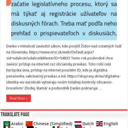
Danko v minulosti zaviedol zákon, kde povýšil Židov nad ostatných ľudí
na Slovensku. https://www.nrsr.sk/web/Default.aspx?
sid=udalosti/udalost&MasterID=54835 Tento rok podvodné chce
zaviesť prístup na internet cez občiansky preukaz. Toto robí celá
Európska únia, prístup na internet použitím ID, kde je digitálna
peňaženka, vakcinačný preukaz a iné. https://skspravy.sk/eu/digitalna-
identita-eu-eurokrati-vytvaraju-rezim-totalnej-kontroly-obcanov-
bruselom/ Zlodej, klamár a podvodník Danko pokračuje …
Read More »
Translate page
Arabic
Chinese (Simplified)
Dutch
English