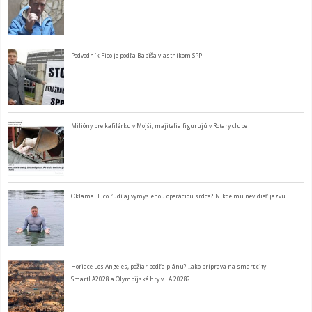
Podvodník Fico je podľa Babiša vlastníkom SPP
Milióny pre kafilérku v Mojši, majitelia figurujú v Rotary clube
Oklamal Fico ľudí aj vymyslenou operáciou srdca? Nikde mu nevidieť jazvu…
Horiace Los Angeles, požiar podľa plánu? ..ako príprava na smart city
SmartLA2028 a Olympijské hry v LA 2028?