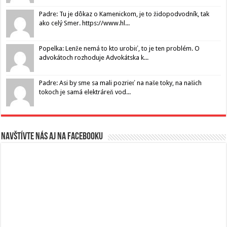
Padre: Tu je dôkaz o Kamenickom, je to židopodvodník, tak
ako celý Smer. https://www.hl...
Popelka: Lenže nemá to kto urobiť, to je ten problém. O
advokátoch rozhoduje Advokátska k...
Padre: Asi by sme sa mali pozrieť na naše toky, na našich
tokoch je samá elektráreň vod...
Navštívte nás aj na Facebooku