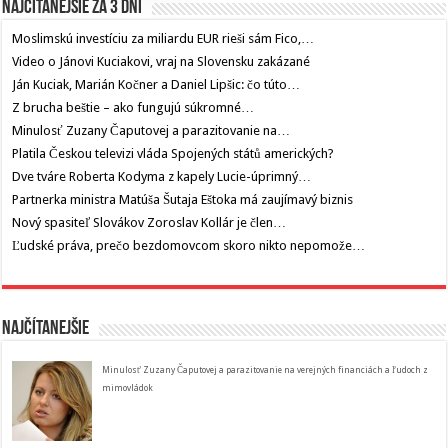
Najčítanejšie za 3 dni
Moslimskú investíciu za miliardu EUR rieši sám Fico,…
Video o Jánovi Kuciakovi, vraj na Slovensku zakázané
Ján Kuciak, Marián Kočner a Daniel Lipšic: čo túto…
Z brucha beštie – ako fungujú súkromné…
Minulosť Zuzany Čaputovej a parazitovanie na…
Platila Českou televizi vláda Spojených států amerických?
Dve tváre Roberta Kodyma z kapely Lucie-úprimný…
Partnerka ministra Matúša Šutaja Eštoka má zaujímavý biznis
Nový spasiteľ Slovákov Zoroslav Kollár je člen…
Ľudské práva, prečo bezdomovcom skoro nikto nepomože…
Najčítanejšie
Minulosť Zuzany Čaputovej a parazitovanie na verejných financiách a ľudoch z
mimovládok