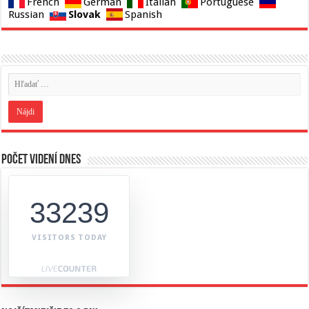
French
German
Italian
Portuguese
Slovak
Russian
Spanish
Počet videní dnes
33239
VISITORS TODAY