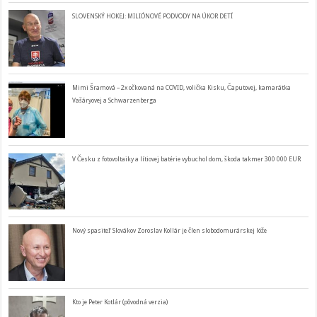
SLOVENSKÝ HOKEJ: MILIÓNOVÉ PODVODY NA ÚKOR DETÍ
Mimi Šramová – 2x očkovaná na COVID, volička Kisku, Čaputovej, kamarátka
Vašáryovej a Schwarzenberga
V Česku z fotovoltaiky a lítiovej batérie vybuchol dom, škoda takmer 300 000 EUR
Nový spasiteľ Slovákov Zoroslav Kollár je člen slobodomurárskej lóže
Kto je Peter Kotlár (pôvodná verzia)