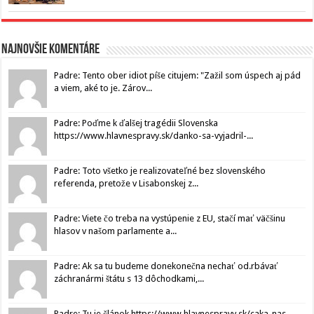
Najnovšie komentáre
Padre: Tento ober idiot píše citujem: "Zažil som úspech aj pád
a viem, aké to je. Zárov...
Padre: Poďme k ďalšej tragédii Slovenska
https://www.hlavnespravy.sk/danko-sa-vyjadril-...
Padre: Toto všetko je realizovateľné bez slovenského
referenda, pretože v Lisabonskej z...
Padre: Viete čo treba na vystúpenie z EU, stačí mať väčšinu
hlasov v našom parlamente a...
Padre: Ak sa tu budeme donekonečna nechať od.rbávať
záchranármi štátu s 13 dôchodkami,...
Padre: Tu je článok https://www.hlavnespravy.sk/caka-nas-