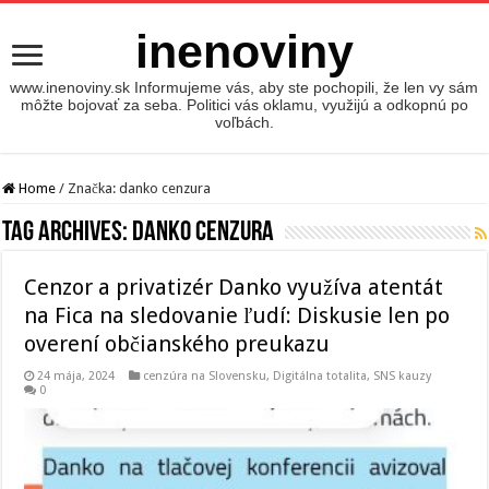
inenoviny
www.inenoviny.sk Informujeme vás, aby ste pochopili, že len vy sám
môžte bojovať za seba. Politici vás oklamu, využijú a odkopnú po
voľbách.
Home
/
Značka:
danko cenzura
Tag Archives:
danko cenzura
Cenzor a privatizér Danko využíva atentát
na Fica na sledovanie ľudí: Diskusie len po
overení občianského preukazu
24 mája, 2024
cenzúra na Slovensku
,
Digitálna totalita
,
SNS kauzy
0