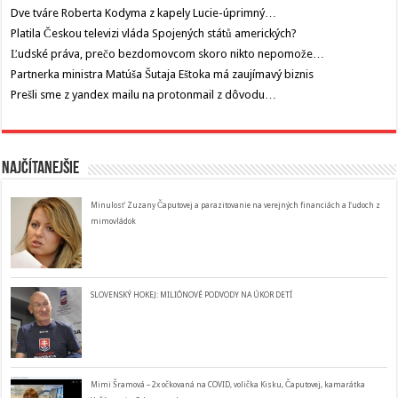
Dve tváre Roberta Kodyma z kapely Lucie-úprimný…
Platila Českou televizi vláda Spojených států amerických?
Ľudské práva, prečo bezdomovcom skoro nikto nepomože…
Partnerka ministra Matúša Šutaja Eštoka má zaujímavý biznis
Prešli sme z yandex mailu na protonmail z dôvodu…
Najčítanejšie
Minulosť Zuzany Čaputovej a parazitovanie na verejných financiách a ľudoch z
mimovládok
SLOVENSKÝ HOKEJ: MILIÓNOVÉ PODVODY NA ÚKOR DETÍ
Mimi Šramová – 2x očkovaná na COVID, volička Kisku, Čaputovej, kamarátka