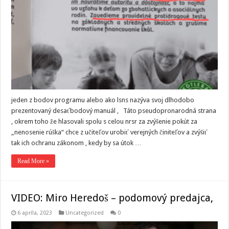
jeden z bodov programu alebo ako lsns nazýva svoj dlhodobo
prezentovaný desaťbodový manuál , Táto pseudopronarodná strana
, okrem toho že hlasovali spolu s celou nrsr za zvýšenie pokút za
„nenosenie rúška“ chce z učiteľov urobiť verejných činiteľov a zvýšiť
tak ich ochranu zákonom , kedy by sa útok …
Read More »
VIDEO: Miro Heredoš – podomový predajca,
6 apríla, 2023
Uncategorized
0