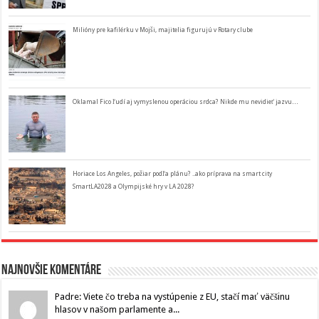
Milióny pre kafilérku v Mojši, majitelia figurujú v Rotary clube
Oklamal Fico ľudí aj vymyslenou operáciou srdca? Nikde mu nevidieť jazvu…
Horiace Los Angeles, požiar podľa plánu? ..ako príprava na smart city
SmartLA2028 a Olympijské hry v LA 2028?
Najnovšie komentáre
Padre: Viete čo treba na vystúpenie z EU, stačí mať väčšinu
hlasov v našom parlamente a...