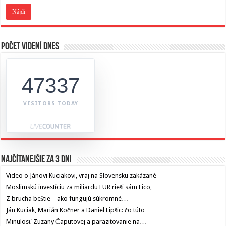
Počet videní dnes
47337
VISITORS TODAY
Najčítanejšie za 3 dni
Video o Jánovi Kuciakovi, vraj na Slovensku zakázané
Moslimskú investíciu za miliardu EUR rieši sám Fico,…
Z brucha beštie – ako fungujú súkromné…
Ján Kuciak, Marián Kočner a Daniel Lipšic: čo túto…
Minulosť Zuzany Čaputovej a parazitovanie na…