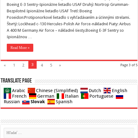
Boeing E-3 Sentry-špionážne lietadlo USAF Druhý: Nortrop Grumman-
Bezpilotné špionážne lietadlo USAF Tretí: Boeing
Poseidon:Protiponorkové lietadlo s vyhľadávaním a účinnými strelami.
Štvrtý: Lockhead c-130 Hercules-Polish Air force-nákladné Piaty: Airbus
A 400 M Germany Air force – nákladné šiesty.Boeing E-3F Sentry so
špionážnou …
Read More »
3
«
1
2
4
5
»
Page 3 of 5
Translate page
Arabic
Chinese (Simplified)
Dutch
English
French
German
Italian
Portuguese
Slovak
Russian
Spanish