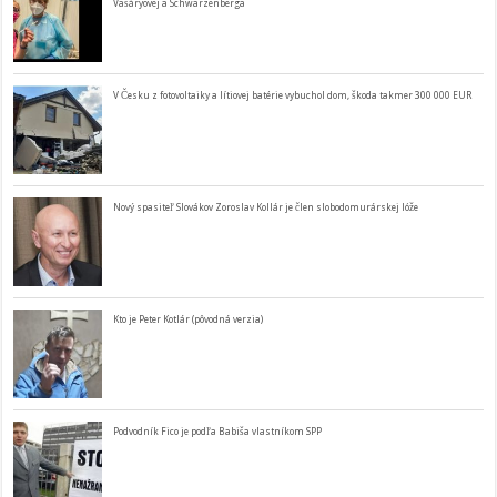
Vašáryovej a Schwarzenberga
V Česku z fotovoltaiky a lítiovej batérie vybuchol dom, škoda takmer 300 000 EUR
Nový spasiteľ Slovákov Zoroslav Kollár je člen slobodomurárskej lóže
Kto je Peter Kotlár (pôvodná verzia)
Podvodník Fico je podľa Babiša vlastníkom SPP