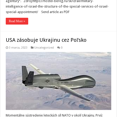
agentúry“. Zdroj:https://hostel-bereg.ru/sk/izrail/military-
intelligence-of-israel-the-structure-of-the-special-services-of-israel-
special-appointment/ Send article as PDF
Read More »
USA zásobuje Ukrajinu cez Poľsko
3 marca, 2023
Uncategorized
0
Momentálne sústredenie leteckých síl NATO v okolí Ukrajiny. Prvý: