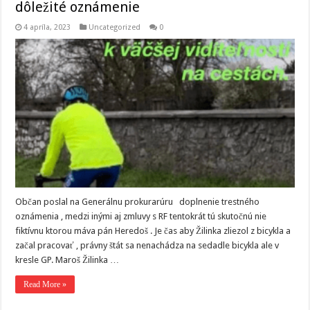
dôležité oznámenie
4 apríla, 2023
Uncategorized
0
Občan poslal na Generálnu prokurarúru doplnenie trestného
oznámenia , medzi inými aj zmluvy s RF tentokrát tú skutočnú nie
fiktívnu ktorou máva pán Heredoš . Je čas aby Žilinka zliezol z bicykla a
začal pracovať , právny štát sa nenachádza na sedadle bicykla ale v
kresle GP. Maroš Žilinka …
Read More »