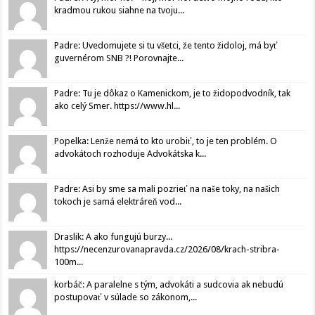
kradmou rukou siahne na tvoju...
Padre: Uvedomujete si tu všetci, že tento židoloj, má byť
guvernérom SNB ?! Porovnajte...
Padre: Tu je dôkaz o Kamenickom, je to židopodvodník, tak
ako celý Smer. https://www.hl...
Popelka: Lenže nemá to kto urobiť, to je ten problém. O
advokátoch rozhoduje Advokátska k...
Padre: Asi by sme sa mali pozrieť na naše toky, na našich
tokoch je samá elektráreň vod...
Draslik: A ako fungujú burzy...
https://necenzurovanapravda.cz/2026/08/krach-stribra-
100m...
korbáč: A paralelne s tým, advokáti a sudcovia ak nebudú
postupovať v súlade so zákonom,...