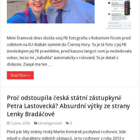
Mimi Šramová dnes vložila svoj FB fotografiu s Robertom Ficom pred
odletom na EU-Balkán summit do Čiernej Hory. Tu je tá foto z jej FB
(nesledujem jej FB pravidelne, pred kauzou langoš som ju nesledovala
vobec, teraz mi „nabehla“ automaticky v rolovaní) Tu je detail z
diskusie. Zaujal ma ten …
Read More »
Proč odstoupila česká státní zástupkyně
Petra Lastovecká? Absurdní výtky ze strany
Lenky Bradáčové
5 júna, 2026
Uncategorized
0
Před pár léty známy český Martin Komárek poskytnul rozhovor, kde
mluvil o charakteru státních zástupců. Je to rozhovor z roku 2013 v