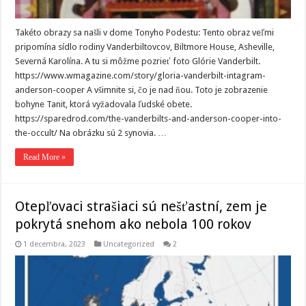
Takéto obrazy sa našli v dome Tonyho Podestu: Tento obraz veľmi
pripomína sídlo rodiny Vanderbiltovcov, Biltmore House, Asheville,
Severná Karolína. A tu si môžme pozrieť foto Glórie Vanderbilt.
https://www.wmagazine.com/story/gloria-vanderbilt-intagram-
anderson-cooper A všimnite si, čo je nad ňou. Toto je zobrazenie
bohyne Tanit, ktorá vyžadovala ľudské obete.
https://sparedrod.com/the-vanderbilts-and-anderson-cooper-into-
the-occult/ Na obrázku sú 2 synovia. …
Read More »
Otepľovaci strašiaci sú nešťastní, zem je
pokrytá snehom ako nebola 100 rokov
1 decembra, 2023
Uncategorized
2