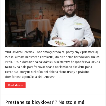
VIDEO: Miro Heredoš – podomový predajca, pomýlený v priestore aj
v čase. Oznam miestneho rozhlasu: „kto ešte nemá heredošovu zmluvu
z roku 1997, dostavte sa na vrátnicu Ministerstva hospodárstva SR“. Asi
takto by sa dala parafrázovať snaha občianskeho aktivistu, pána
Heredoša, ktorý už niekoľko dní obieha rôzne úrady a prázdne
domácnosti a ponúka akúsi „Zmluvu“… …
Read More »
Prestane sa bicyklovať ? Na stole má