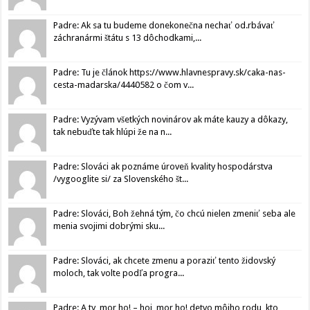
Padre: Ak sa tu budeme donekonečna nechať od.rbávať
záchranármi štátu s 13 dôchodkami,...
Padre: Tu je článok https://www.hlavnespravy.sk/caka-nas-
cesta-madarska/4440582 o čom v...
Padre: Vyzývam všetkých novinárov ak máte kauzy a dôkazy,
tak nebuďte tak hlúpi že na n...
Padre: Slováci ak poznáme úroveň kvality hospodárstva
/vygooglite si/ za Slovenského št...
Padre: Slováci, Boh žehná tým, čo chcú nielen zmeniť seba ale
menia svojimi dobrými sku...
Padre: Slováci, ak chcete zmenu a poraziť tento židovský
moloch, tak volte podľa progra...
Padre: A ty, mor ho! – hoj, mor ho! detvo môjho rodu, kto