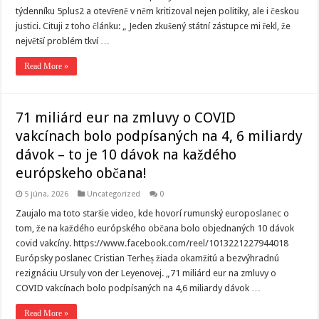
týdenníku 5plus2 a otevřeně v něm kritizoval nejen politiky, ale i českou
justici. Cituji z toho článku: „ Jeden zkušený státní zástupce mi řekl, že
největší problém tkví …
Read More »
71 miliárd eur na zmluvy o COVID
vakcínach bolo podpísaných na 4, 6 miliardy
dávok – to je 10 dávok na každého
európskeho občana!
5 júna, 2026
Uncategorized
0
Zaujalo ma toto staršie video, kde hovorí rumunský europoslanec o
tom, že na každého európského občana bolo objednaných 10 dávok
covid vakcíny. https://www.facebook.com/reel/1013221227944018
Európsky poslanec Cristian Terheș žiada okamžitú a bezvýhradnú
rezignáciu Ursuly von der Leyenovej. „71 miliárd eur na zmluvy o
COVID vakcínach bolo podpísaných na 4,6 miliardy dávok …
Read More »