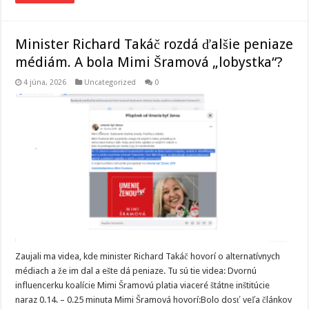
Minister Richard Takáč rozdá ďalšie peniaze
médiám. A bola Mimi Šramová „lobystka“?
4 júna, 2026
Uncategorized
0
Zaujali ma videa, kde minister Richard Takáč hovorí o alternatívnych
médiach a že im dal a ešte dá peniaze. Tu sú tie videa: Dvornú
influencerku koalície Mimi Šramovú platia viaceré štátne inštitúcie
naraz 0.14. – 0.25 minuta Mimi Šramová hovorí:Bolo dosť veľa článkov