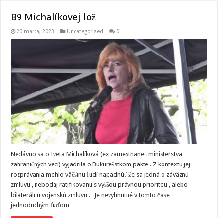
B9 Michalíkovej lož
20 marca, 2023
Uncategorized
0
Nedávno sa o Iveta Michalíková (ex zamestnanec ministerstva
zahraničných vecí) vyjadrila o Bukurešstkom pakte . Z kontextu jej
rozprávania mohlo väčšinu ľudí napadnúť že sa jedná o záväznú
zmluvu , nebodaj ratifikovanú s vyššou právnou prioritou , alebo
bilaterálnu vojenskú zmluvu . Je nevyhnutné v tomto čase
jednoduchým ľuďom …