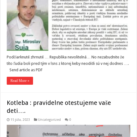
Podčiarknuté zhrnuté … Republika nevolitelná… No nezabudnite že
títo ľudia boli pred tým v lsns z ktorej keby neodišli sú v nej dodnes ….
Send article as PDF
Read More »
Kotleba : pravidelne otestujeme vaše
deti….
15 júla, 2023
Uncategorized
0