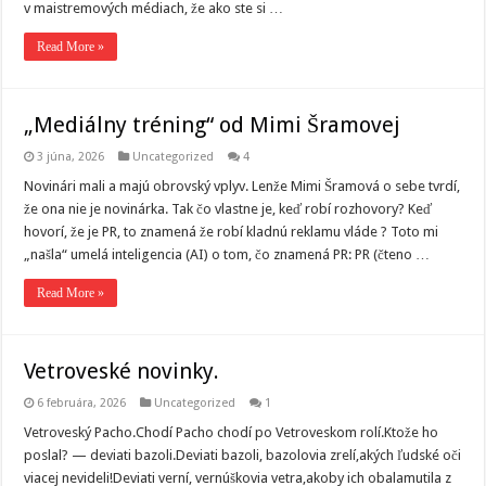
v maistremových médiach, že ako ste si …
Read More »
„Mediálny tréning“ od Mimi Šramovej
3 júna, 2026
Uncategorized
4
Novinári mali a majú obrovský vplyv. Lenže Mimi Šramová o sebe tvrdí,
že ona nie je novinárka. Tak čo vlastne je, keď robí rozhovory? Keď
hovorí, že je PR, to znamená že robí kladnú reklamu vláde ? Toto mi
„našla“ umelá inteligencia (AI) o tom, čo znamená PR: PR (čteno …
Read More »
Vetroveské novinky.
6 februára, 2026
Uncategorized
1
Vetroveský Pacho.Chodí Pacho chodí po Vetroveskom rolí.Ktože ho
poslal? — deviati bazoli.Deviati bazoli, bazolovia zrelí,akých ľudské oči
viacej nevideli!Deviati verní, vernúškovia vetra,akoby ich obalamutila z