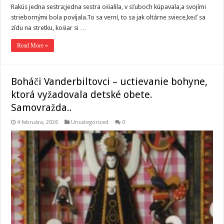
Rakús jedna sestra;jedna sestra ošialila, v sľuboch kúpavala,a svojími
striebornými bola povíjala.To sa verní, to sa jak oltárne sviece,keď sa
zídu na stretku, košiar si …
Read More »
Boháči Vanderbiltovci – uctievanie bohyne,
ktorá vyžadovala detské obete.
Samovražda..
4 februára, 2026
Uncategorized
0