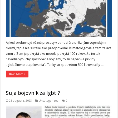
Aj keď prebiehajú rôzné procesy v atmosfére s rôznými vojenskými
cieľmi, teplá nie sú také ako predpovedali klimatológovia a zem zažíva
zimu a Zem je pokrytá ako nebola pokrytá 100 rokov. Že im tak
nevadia výbuchy spôsobené vojnami, to sú najväčšie príčiny
„globálneho otepľovania“. Tanky so spotrebou 500 litrov nafty …
Read More »
Suja bojovník za lgbti?
28 augusta, 2023
Uncategorized
0