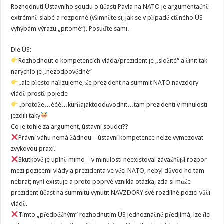
Rozhodnutí Ústavního soudu o účasti Pavla na NATO je argumentačně
extrémně slabé a rozporné (všimněte si, jak se v případě ctěného ÚS
vyhýbám výrazu „pitomé“). Posuďte sami.
Dle ÚS:
Rozhodnout o kompetencích vláda/prezident je „složité“ a činit tak
narychlo je „nezodpovědné“
..ale přesto nařizujeme, že prezident na summit NATO navzdory
vládě prostě pojede
..protože…ééé…kurňajaktoodůvodnit…tam prezidenti v minulosti
jezdili taky
Co je tohle za argument, ústavní soudci??
Právní váhu nemá žádnou – ústavní kompetence nelze vymezovat
zvykovou praxí.
Skutkově je úplně mimo – v minulosti neexistoval závažnější rozpor
mezi pozicemi vlády a prezidenta ve věci NATO, nebyl důvod ho tam
nebrat; nyní existuje a proto poprvé vznikla otázka, zda si může
prezident účast na summitu vynutit NAVZDORY své rozdílné pozici vůči
vládě.
Tímto „předběžným“ rozhodnutím ÚS jednoznačně předjímá, lze říci