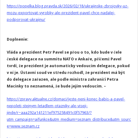
https://popelka.blog.pravda.sk/2026/02/18/ukrajinske-zbrojovky-uz-
mozu-exportovat-vyrobky-ale-prezident-pavel-chce-nadalej-
podporovat-ukrajinu/
Doplnenie:
Vláda a prezident Petr Pavel se přou o to, kdo bude v čele
české delegace na summitu NATO v Ankaře, přičemž Pavel
tvrdí, že prezident je automaticky vedoucím delegace, pokud
v ní je. Ústavní soud ve středu rozhodl, že prezident má být
do delegace zařazen, ale podle ministra zahraničí Petra
Macinky to neznamená, že bude jejím vedoucím. –
https://zpravy.aktualne.cz/domaci/jeste-neni-konec-babis-a-pavel-
nepoleti-stejnym-letadlem-otazniky-ale-viseji-
jinde/r~aaa292a141211ef975258491c0f57963/?
utm_campaign=aifunkce&utm_medium=seznam_distribuce&utm_sourc
e=www.seznam.cz