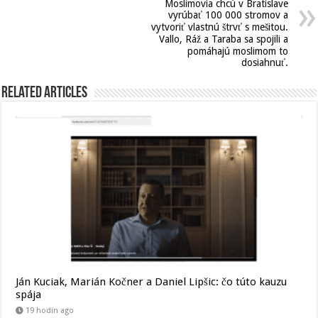
Moslimovia chcú v Bratislave
vyrúbať 100 000 stromov a
vytvoriť vlastnú štrvť s mešitou.
Vallo, Ráž a Taraba sa spojili a
pomáhajú moslimom to
dosiahnuť.
Related Articles
Ján Kuciak, Marián Kočner a Daniel Lipšic: čo túto kauzu
spája
19 hodín ago