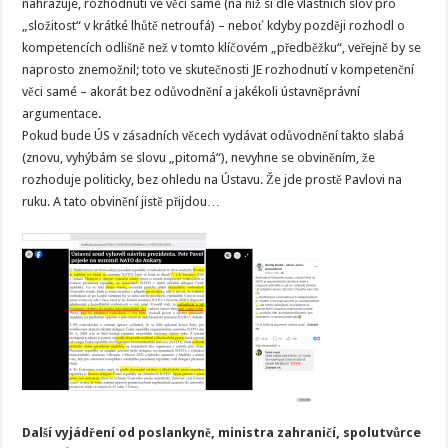
nahrazuje, rozhodnutí ve věci samé (na níž si dle vlastních slov pro
„složitost“ v krátké lhůtě netroufá) – neboť kdyby později rozhodl o
kompetencích odlišně než v tomto klíčovém „předběžku“, veřejně by se
naprosto znemožnil; toto ve skutečnosti JE rozhodnutí v kompetenční
věci samé – akorát bez odůvodnění a jakékoli ústavněprávní
argumentace.
Pokud bude ÚS v zásadních věcech vydávat odůvodnění takto slabá
(znovu, vyhýbám se slovu „pitomá“), nevyhne se obviněním, že
rozhoduje politicky, bez ohledu na Ústavu. Že jde prostě Pavlovi na
ruku. A tato obvinění jistě přijdou…
Další vyjádření od poslankyně, ministra zahraničí, spolutvůrce