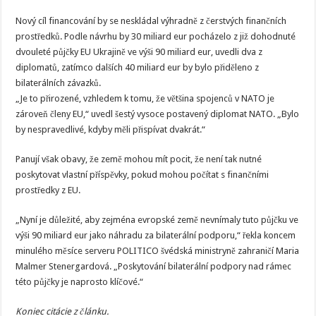
Nový cíl financování by se neskládal výhradně z čerstvých finančních
prostředků. Podle návrhu by 30 miliard eur pocházelo z již dohodnuté
dvouleté půjčky EU Ukrajině ve výši 90 miliard eur, uvedli dva z
diplomatů, zatímco dalších 40 miliard eur by bylo přiděleno z
bilaterálních závazků.
„Je to přirozené, vzhledem k tomu, že většina spojenců v NATO je
zároveň členy EU,“ uvedl šestý vysoce postavený diplomat NATO. „Bylo
by nespravedlivé, kdyby měli přispívat dvakrát.“
Panují však obavy, že země mohou mít pocit, že není tak nutné
poskytovat vlastní příspěvky, pokud mohou počítat s finančními
prostředky z EU.
„Nyní je důležité, aby zejména evropské země nevnímaly tuto půjčku ve
výši 90 miliard eur jako náhradu za bilaterální podporu,“ řekla koncem
minulého měsíce serveru POLITICO švédská ministryně zahraničí Maria
Malmer Stenergardová. „Poskytování bilaterální podpory nad rámec
této půjčky je naprosto klíčové.“
Koniec citácie z článku.