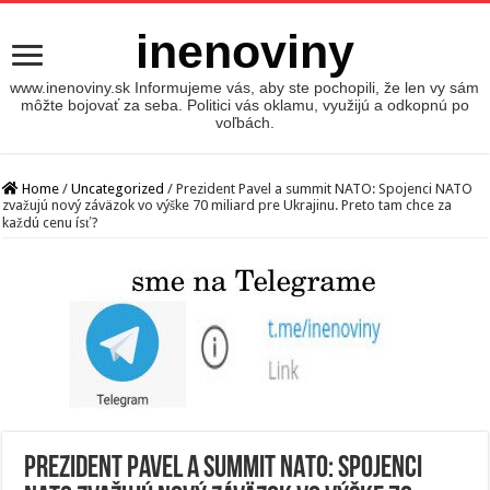
inenoviny
www.inenoviny.sk Informujeme vás, aby ste pochopili, že len vy sám
môžte bojovať za seba. Politici vás oklamu, využijú a odkopnú po
voľbách.
Home
/
Uncategorized
/
Prezident Pavel a summit NATO: Spojenci NATO
zvažujú nový záväzok vo výške 70 miliard pre Ukrajinu. Preto tam chce za
každú cenu ísť?
Prezident Pavel a summit NATO: Spojenci