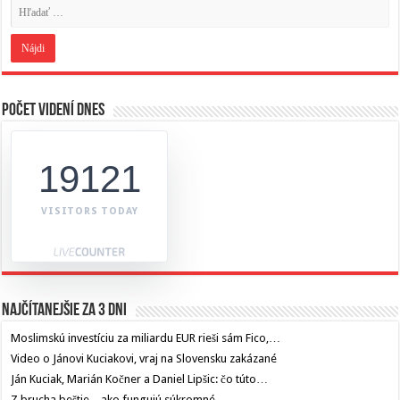
Počet videní dnes
19121
VISITORS TODAY
Najčítanejšie za 3 dni
Moslimskú investíciu za miliardu EUR rieši sám Fico,…
Video o Jánovi Kuciakovi, vraj na Slovensku zakázané
Ján Kuciak, Marián Kočner a Daniel Lipšic: čo túto…
Z brucha beštie – ako fungujú súkromné…