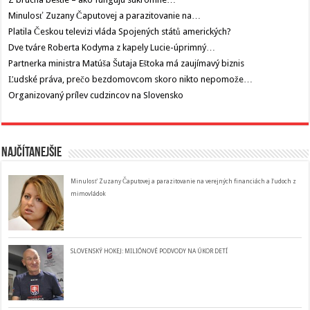
Minulosť Zuzany Čaputovej a parazitovanie na…
Platila Českou televizi vláda Spojených států amerických?
Dve tváre Roberta Kodyma z kapely Lucie-úprimný…
Partnerka ministra Matúša Šutaja Eštoka má zaujímavý biznis
Ľudské práva, prečo bezdomovcom skoro nikto nepomože…
Organizovaný prílev cudzincov na Slovensko
Najčítanejšie
Minulosť Zuzany Čaputovej a parazitovanie na verejných financiách a ľudoch z
mimovládok
SLOVENSKÝ HOKEJ: MILIÓNOVÉ PODVODY NA ÚKOR DETÍ