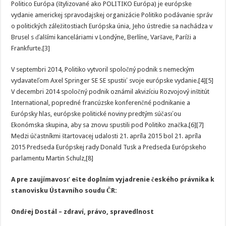
Politico Európa (štylizované ako POLITIKO Európa) je európske
vydanie americkej spravodajskej organizácie Politiko podávanie správ
o politických záležitostiach Európska únia, Jeho ústredie sa nachádza v
Brusel s ďalšími kanceláriami v Londýne, Berlíne, Varšave, Paríži a
Frankfurte.[3]
V septembri 2014, Politiko vytvoril spoločný podnik s nemeckým
vydavateľom Axel Springer SE SE spustiť svoje európske vydanie.[4][5]
V decembri 2014 spoločný podnik oznámil akvizíciu Rozvojový inštitút
International, popredné francúzske konferenčné podnikanie a
Európsky hlas, európske politické noviny predtým súčasťou
Ekonómska skupina, aby sa znovu spustili pod Politiko značka.[6][7]
Medzi účastníkmi štartovacej udalosti 21. apríla 2015 bol 21. apríla
2015 Predseda Európskej rady Donald Tusk a Predseda Európskeho
parlamentu Martin Schulz,[8]
A pre zaujímavosť ešte doplním vyjadrenie českého právnika k
stanovisku Ústavního soudu ČR:
Ondřej Dostál – zdraví, právo, spravedlnost