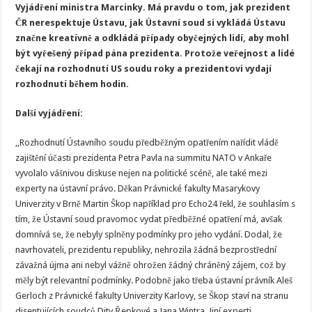
Vyjádření ministra Marcinky. Má pravdu o tom, jak prezident
ČR nerespektuje Ústavu, jak Ústavní soud si vykládá Ústavu
značne kreatívně a odkládá případy obyčejných lidí, aby mohl
být vyřešený případ pána prezidenta. Protože veřejnost a lidé
čekají na rozhodnutí US soudu roky a prezidentovi vydají
rozhodnutí během hodin.
Další vyjádření:
,,Rozhodnutí Ústavního soudu předběžným opatřením nařídit vládě
zajištění účasti prezidenta Petra Pavla na summitu NATO v Ankaře
vyvolalo vášnivou diskuse nejen na politické scéně, ale také mezi
experty na ústavní právo. Děkan Právnické fakulty Masarykovy
Univerzity v Brně Martin Škop například pro Echo24 řekl, že souhlasím s
tím, že Ústavní soud pravomoc vydat předběžné opatření má, avšak
domnívá se, že nebyly splněny podmínky pro jeho vydání. Dodal, že
navrhovateli, prezidentu republiky, nehrozila žádná bezprostřední
závažná újma ani nebyl vážně ohrožen žádný chráněný zájem, což by
měly být relevantní podmínky. Podobně jako třeba ústavní právník Aleš
Gerloch z Právnické fakulty Univerzity Karlovy, se Škop staví na stranu
disentujících soudců Dity Řepkové a Jana Wintra. Jiní experti