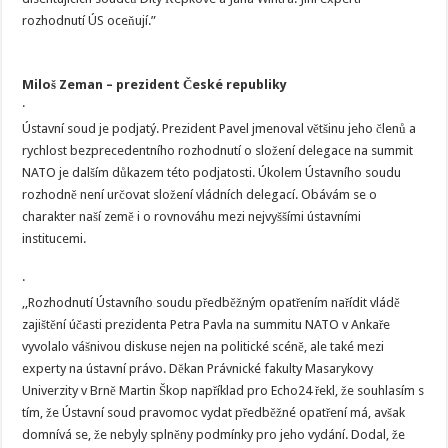
rozhodnutí ÚS oceňují.”
Miloš Zeman – prezident České republiky
·
Ústavní soud je podjatý. Prezident Pavel jmenoval většinu jeho členů a
rychlost bezprecedentního rozhodnutí o složení delegace na summit
NATO je dalším důkazem této podjatosti. Úkolem Ústavního soudu
rozhodně není určovat složení vládních delegací. Obávám se o
charakter naší země i o rovnováhu mezi nejvyššími ústavními
institucemi.
·
,,Rozhodnutí Ústavního soudu předběžným opatřením nařídit vládě
zajištění účasti prezidenta Petra Pavla na summitu NATO v Ankaře
vyvolalo vášnivou diskuse nejen na politické scéně, ale také mezi
experty na ústavní právo. Děkan Právnické fakulty Masarykovy
Univerzity v Brně Martin Škop například pro Echo24 řekl, že souhlasím s
tím, že Ústavní soud pravomoc vydat předběžné opatření má, avšak
domnívá se, že nebyly splněny podmínky pro jeho vydání. Dodal, že