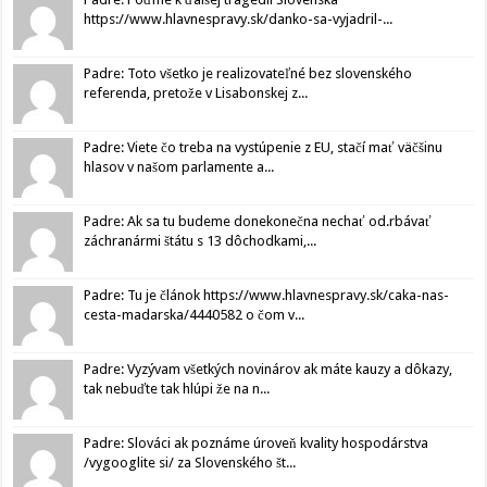
https://www.hlavnespravy.sk/danko-sa-vyjadril-...
Padre: Toto všetko je realizovateľné bez slovenského
referenda, pretože v Lisabonskej z...
Padre: Viete čo treba na vystúpenie z EU, stačí mať väčšinu
hlasov v našom parlamente a...
Padre: Ak sa tu budeme donekonečna nechať od.rbávať
záchranármi štátu s 13 dôchodkami,...
Padre: Tu je článok https://www.hlavnespravy.sk/caka-nas-
cesta-madarska/4440582 o čom v...
Padre: Vyzývam všetkých novinárov ak máte kauzy a dôkazy,
tak nebuďte tak hlúpi že na n...
Padre: Slováci ak poznáme úroveň kvality hospodárstva
/vygooglite si/ za Slovenského št...