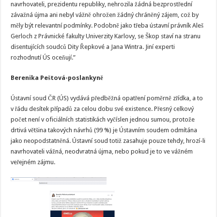
navrhovateli, prezidentu republiky, nehrozila žádná bezprostřední
závažná újma ani nebyl vážně ohrožen žádný chráněný zájem, což by
měly být relevantní podmínky. Podobně jako třeba ústavní právník Aleš
Gerloch z Právnické fakulty Univerzity Karlovy, se Škop staví na stranu
disentujících soudců Dity Řepkové a Jana Wintra. Jiní experti
rozhodnutí ÚS oceňují.”
Berenika Peštová-poslankyně
Ústavní soud ČR (ÚS) vydává předběžná opatření poměrně zřídka, a to
v řádu desítek případů za celou dobu své existence. Přesný celkový
počet není v oficiálních statistikách vyčíslen jednou sumou, protože
drtivá většina takových návrhů (99 %) je Ústavním soudem odmítána
jako neopodstatněná. Ústavní soud totiž zasahuje pouze tehdy, hrozí-li
navrhovateli vážná, neodvratná újma, nebo pokud je to ve vážném
veřejném zájmu.