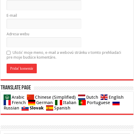
E-mail
Adresa webu
Uložiť moje meno, e-mail a webovú stránku v tomto prehliadači
pre moje budúce komentáre.
Translate page
Arabic
Chinese (Simplified)
Dutch
English
French
German
Italian
Portuguese
Slovak
Russian
Spanish