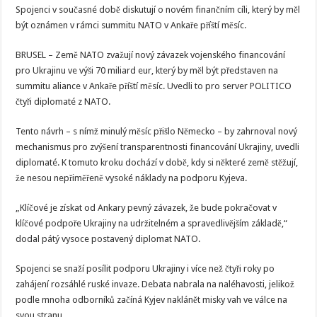
Spojenci v současné době diskutují o novém finančním cíli, který by měl
být oznámen v rámci summitu NATO v Ankaře příští měsíc.
BRUSEL – Země NATO zvažují nový závazek vojenského financování
pro Ukrajinu ve výši 70 miliard eur, který by měl být představen na
summitu aliance v Ankaře příští měsíc. Uvedli to pro server POLITICO
čtyři diplomaté z NATO.
Tento návrh – s nímž minulý měsíc přišlo Německo – by zahrnoval nový
mechanismus pro zvýšení transparentnosti financování Ukrajiny, uvedli
diplomaté. K tomuto kroku dochází v době, kdy si některé země stěžují,
že nesou nepřiměřeně vysoké náklady na podporu Kyjeva.
„Klíčové je získat od Ankary pevný závazek, že bude pokračovat v
klíčové podpoře Ukrajiny na udržitelném a spravedlivějším základě,“
dodal pátý vysoce postavený diplomat NATO.
Spojenci se snaží posílit podporu Ukrajiny i více než čtyři roky po
zahájení rozsáhlé ruské invaze. Debata nabrala na naléhavosti, jelikož
podle mnoha odborníků začíná Kyjev naklánět misky vah ve válce na
svou stranu.