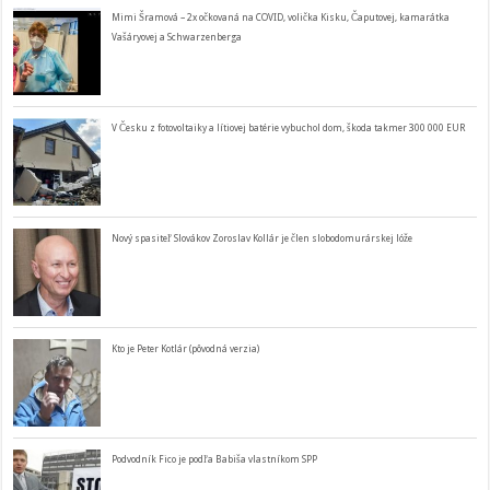
Mimi Šramová – 2x očkovaná na COVID, volička Kisku, Čaputovej, kamarátka
Vašáryovej a Schwarzenberga
V Česku z fotovoltaiky a lítiovej batérie vybuchol dom, škoda takmer 300 000 EUR
Nový spasiteľ Slovákov Zoroslav Kollár je člen slobodomurárskej lóže
Kto je Peter Kotlár (pôvodná verzia)
Podvodník Fico je podľa Babiša vlastníkom SPP