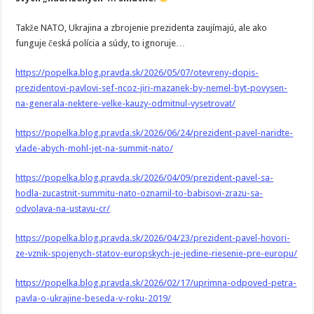
Takže NATO, Ukrajina a zbrojenie prezidenta zaujímajú, ale ako
funguje česká polícia a súdy, to ignoruje…
https://popelka.blog.pravda.sk/2026/05/07/otevreny-dopis-
prezidentovi-pavlovi-sef-ncoz-jiri-mazanek-by-nemel-byt-povysen-
na-generala-nektere-velke-kauzy-odmitnul-vysetrovat/
https://popelka.blog.pravda.sk/2026/06/24/prezident-pavel-naridte-
vlade-abych-mohl-jet-na-summit-nato/
https://popelka.blog.pravda.sk/2026/04/09/prezident-pavel-sa-
hodla-zucastnit-summitu-nato-oznamil-to-babisovi-zrazu-sa-
odvolava-na-ustavu-cr/
https://popelka.blog.pravda.sk/2026/04/23/prezident-pavel-hovori-
ze-vznik-spojenych-statov-europskych-je-jedine-riesenie-pre-europu/
https://popelka.blog.pravda.sk/2026/02/17/uprimna-odpoved-petra-
pavla-o-ukrajine-beseda-v-roku-2019/