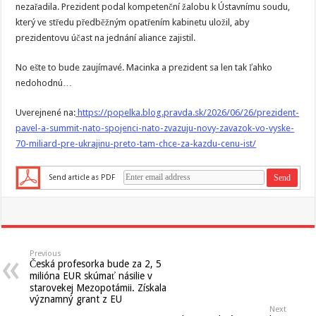
nezařadila. Prezident podal kompetenční žalobu k Ústavnímu soudu,
který ve středu předběžným opatřením kabinetu uložil, aby
prezidentovu účast na jednání aliance zajistil.
No ešte to bude zaujímavé. Macinka a prezident sa len tak ľahko
nedohodnú…
Uverejnené na:
https://popelka.blog.pravda.sk/2026/06/26/prezident-
pavel-a-summit-nato-spojenci-nato-zvazuju-novy-zavazok-vo-vyske-
70-miliard-pre-ukrajinu-preto-tam-chce-za-kazdu-cenu-ist/
Send article as PDF
Previous
Česká profesorka bude za 2, 5
milióna EUR skúmať násilie v
starovekej Mezopotámii. Získala
významný grant z EU
Next