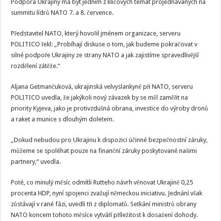
Podpora Ukrajiny má být jedním z klíčových témat projednávaných na
summitu lídrů NATO 7. a 8. července.
Představitel NATO, který hovořil jménem organizace, serveru
POLITICO řekl: „Probíhají diskuse o tom, jak budeme pokračovat v
silné podpoře Ukrajiny ze strany NATO a jak zajistíme spravedlivější
rozdělení zátěže.“
Aljana Getmančuková, ukrajinská velvyslankyně při NATO, serveru
POLITICO uvedla, že jakýkoli nový závazek by se měl zaměřit na
priority Kyjeva, jako je protivzdušná obrana, investice do výroby dronů
a raket a munice s dlouhým doletem.
„Dokud nebudou pro Ukrajinu k dispozici účinné bezpečnostní záruky,
můžeme se spoléhat pouze na finanční záruky poskytované našimi
partnery,“ uvedla.
Poté, co minulý měsíc odmítli Rutteho návrh věnovat Ukrajině 0,25
procenta HDP, nyní spojenci zvažují německou iniciativu. Jednání však
zůstávají v rané fázi, uvedli tři z diplomatů. Setkání ministrů obrany
NATO koncem tohoto měsíce vytváří příležitost k dosažení dohody.