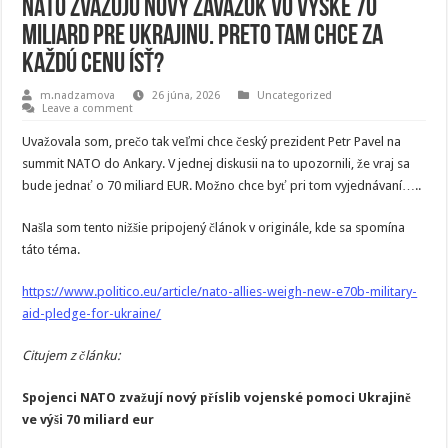
NATO zvažujú nový záväzok vo výške 70
miliard pre Ukrajinu. Preto tam chce za
každú cenu ísť?
m.nadzamova
26 júna, 2026
Uncategorized
Leave a comment
Uvažovala som, prečo tak veľmi chce český prezident Petr Pavel na
summit NATO do Ankary. V jednej diskusii na to upozornili, že vraj sa
bude jednať o 70 miliard EUR. Možno chce byť pri tom vyjednávaní…..
Našla som tento nižšie pripojený článok v originále, kde sa spomína
táto téma.
https://www.politico.eu/article/nato-allies-weigh-new-e70b-military-
aid-pledge-for-ukraine/
Citujem z článku:
Spojenci NATO zvažují nový příslib vojenské pomoci Ukrajině
ve výši 70 miliard eur