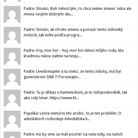
Padre: Slováci, Boh žehná tým, čo chcú nielen zmeniť seba ale
menia svojimi dobrými sku...
Padre: Slováci, ak chcete zmenu a poraziť tento židovský
moloch, tak volte podľa progra...
Padre: A ty, mor ho! – hoj, mor ho! detvo môjho rodu, kto
kradmou rukou siahne na tvoju...
Padre: Uvedomujete si tu všetci, že tento židoloj, má byť
guvernérom SNB ?! Porovnajte...
Padre: Tu je dôkaz o Kamenickom, je to židopodvodník, tak
ako celý Smer. https://www.hl...
Popelka: Lenže nemá to kto urobiť, to je ten problém. O
advokátoch rozhoduje Advokátska k...
Padre: Asi by sme sa mali pozrieť na naše toky, na našich