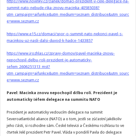
https://www.novinky.cz/clanek/domaci-prezident-v-cele-delegace-na-
summit-nato-nebude-rika-znovu-macinka-40585038?
utm_campaign=aifunkce&utm_medium=seznam_distribuce&utm_sourc
e=www.seznam.cz
https://www.e15.cz/domaci/spor-o-summit-nato-nekonci-pavel-s-
macinkou-uz-nasli-dalsi-duvod-k-hadce-1433857
https://www.irozhlas.cz/zpravy-domov/pavel-macinka-znovu-
nepochopil-delbu-roli-prezident-je-automaticky-
sefem_2606251313_mst?
utm_campaign=aifunkce&utm_medium=seznam_distribuce&utm_sourc
e=www.seznam.cz
Pavel: Macinka znovu nepochopil dělbu rolí. Prezident je
automaticky šéfem delegace na summitu NATO
Prezident je automaticky vedoucím delegace na summit
Severoatlantické aliance (NATO) a o tom, jestli se zúčastní jakékoliv
jeho části, si rozhodne sám. České televizi a Českému rozhlasu to ve
čtvrtek řekl prezident Petr Pavel. Vláda v pondělí Pavla do delegace