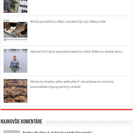
Milióny pre kafilérku v Mojši, majitelia figurujú v Rotary clube
Oklamal Fico ľudí aj vymyslenou operáciou srdca? Nikde mu nevidieť jazvu…
Horiace Los Angeles, požiar podľa plánu? ..ako príprava na smart city
SmartLA2028 a Olympijské hry v LA 2028?
Najnovšie komentáre
Padre: Poďme k ďalšej tragédii Slovenska