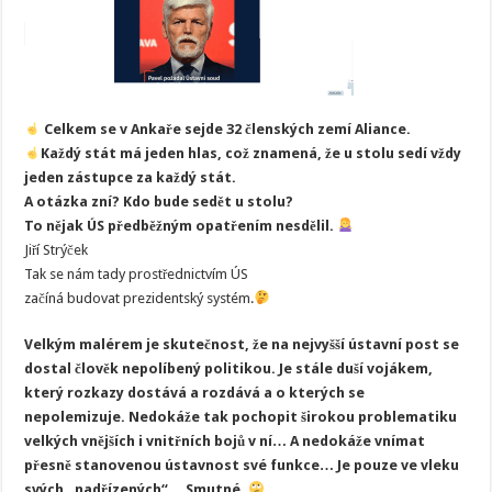
Celkem se v Ankaře sejde 32 členských zemí Aliance.
Každý stát má jeden hlas, což znamená, že u stolu sedí vždy
jeden zástupce za každý stát.
A otázka zní? Kdo bude sedět u stolu?
To nějak ÚS předběžným opatřením nesdělil.
Jiří Strýček
Tak se nám tady prostřednictvím ÚS
začíná budovat prezidentský systém.
Velkým malérem je skutečnost, že na nejvyšší ústavní post se
dostal člověk nepolíbený politikou. Je stále duší vojákem,
který rozkazy dostává a rozdává a o kterých se
nepolemizuje. Nedokáže tak pochopit širokou problematiku
velkých vnějších i vnitřních bojů v ní… A nedokáže vnímat
přesně stanovenou ústavnost své funkce… Je pouze ve vleku
svých „nadřízených“… Smutné.