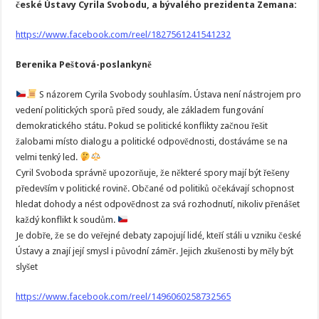
české Ústavy Cyrila Svobodu, a bývalého prezidenta Zemana:
https://www.facebook.com/reel/1827561241541232
Berenika Peštová-poslankyně
S názorem Cyrila Svobody souhlasím. Ústava není nástrojem pro
vedení politických sporů před soudy, ale základem fungování
demokratického státu. Pokud se politické konflikty začnou řešit
žalobami místo dialogu a politické odpovědnosti, dostáváme se na
velmi tenký led.
Cyril Svoboda správně upozorňuje, že některé spory mají být řešeny
především v politické rovině. Občané od politiků očekávají schopnost
hledat dohody a nést odpovědnost za svá rozhodnutí, nikoliv přenášet
každý konflikt k soudům.
Je dobře, že se do veřejné debaty zapojují lidé, kteří stáli u vzniku české
Ústavy a znají její smysl i původní záměr. Jejich zkušenosti by měly být
slyšet
https://www.facebook.com/reel/1496060258732565