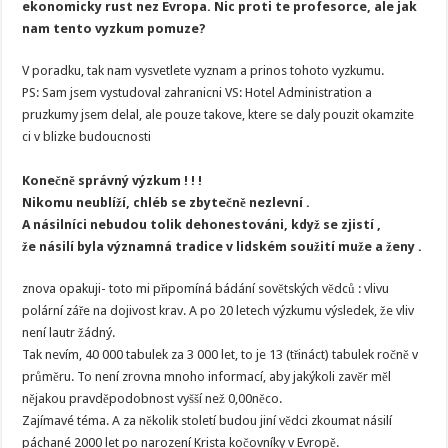
ekonomicky rust nez Evropa. Nic proti te profesorce, ale jak
nam tento vyzkum pomuze?
V poradku, tak nam vysvetlete vyznam a prinos tohoto vyzkumu.
PS: Sam jsem vystudoval zahranicni VS: Hotel Administration a
pruzkumy jsem delal, ale pouze takove, ktere se daly pouzit okamzite
ci v blizke budoucnosti
Konečně správný výzkum ! ! !
Nikomu neublíží, chléb se zbytečně nezlevní .
A násilníci nebudou tolik dehonestováni, když se zjistí ,
že násilí byla významná tradice v lidském soužití muže a ženy .
znova opakuji- toto mi připomíná bádání sovětských vědců : vlivu
polární záře na dojivost krav. A po 20 letech výzkumu výsledek, že vliv
není lautr žádný.
Tak nevím, 40 000 tabulek za 3 000 let, to je 13 (třináct) tabulek ročně v
průměru. To není zrovna mnoho informací, aby jakýkoli zavěr měl
nějakou pravděpodobnost vyšší než 0,00něco.
Zajímavé téma. A za několik století budou jiní vědci zkoumat násilí
páchané 2000 let po narození Krista kočovníky v Evropě.