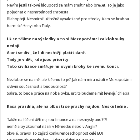
Nevím jestli takové hlouposti se mám smát nebo brečet. To je jako
pojednat o nesmrtelnosti chrousta.
Blahopřeji. Nesmírně užitečně vynaložené prostředky. Kam se hrabou
barmské ženy toho Fialy!
Už se těšíme na výsledky a to si Mezopotámci za klobouky
nedají!
A oni se diví, že lidi nechtějí platit daně.
Tady je vidět, kde jsou priority.
Tato civilizace směřuje mílovými kroky ke svému konci.
Nezlobte se na mě, ale k čemu to je? Jak nám míra násilí v Mezopotámii
ovlivní současnost a budoucnost?
Sakra, to bude práce na nobelovku, určitě budeme mít levnější chleba.
Kasa prázdná, ale na blbosti se prachy najdou. Neskutečné .
Takže na léčení dětí nejsou finance a na nesmysly ano?!?!
neměla by zkoumat násilí v Německu nebo v Anglii?
Skvělé, bravo! To zajistí konkurenceschopnost celé EU!