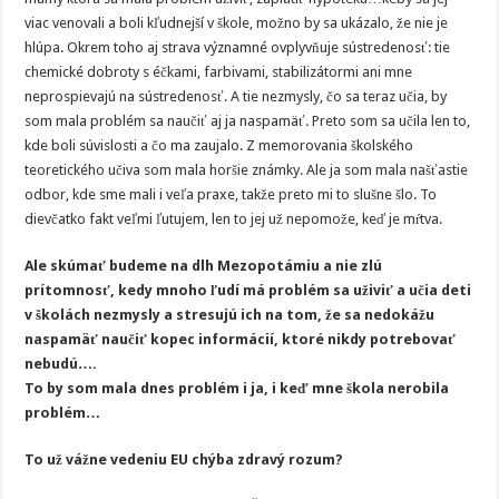
viac venovali a boli kľudnejší v škole, možno by sa ukázalo, že nie je
hlúpa. Okrem toho aj strava významné ovplyvňuje sústredenosť: tie
chemické dobroty s éčkami, farbivami, stabilizátormi ani mne
neprospievajú na sústredenosť. A tie nezmysly, čo sa teraz učia, by
som mala problém sa naučiť aj ja naspamäť. Preto som sa učila len to,
kde boli súvislosti a čo ma zaujalo. Z memorovania školského
teoretického učiva som mala horšie známky. Ale ja som mala našťastie
odbor, kde sme mali i veľa praxe, takže preto mi to slušne šlo. To
dievčatko fakt veľmi ľutujem, len to jej už nepomože, keď je mŕtva.
Ale skúmať budeme na dlh Mezopotámiu a nie zlú
prítomnosť, kedy mnoho ľudí má problém sa uživiť a učia deti
v školách nezmysly a stresujú ich na tom, že sa nedokážu
naspamäť naučiť kopec informácií, ktoré nikdy potrebovať
nebudú….
To by som mala dnes problém i ja, i keď mne škola nerobila
problém…
To už vážne vedeniu EU chýba zdravý rozum?