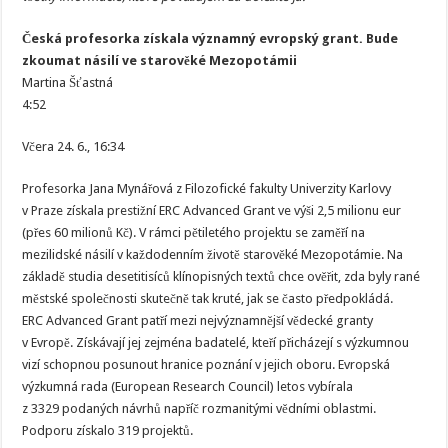
Česká profesorka získala významný evropský grant. Bude
zkoumat násilí ve starověké Mezopotámii
Martina Šťastná
4:52
Včera 24. 6., 16:34
Profesorka Jana Mynářová z Filozofické fakulty Univerzity Karlovy
v Praze získala prestižní ERC Advanced Grant ve výši 2,5 milionu eur
(přes 60 milionů Kč). V rámci pětiletého projektu se zaměří na
mezilidské násilí v každodenním životě starověké Mezopotámie. Na
základě studia desetitisíců klínopisných textů chce ověřit, zda byly rané
městské společnosti skutečně tak kruté, jak se často předpokládá.
ERC Advanced Grant patří mezi nejvýznamnější vědecké granty
v Evropě. Získávají jej zejména badatelé, kteří přicházejí s výzkumnou
vizí schopnou posunout hranice poznání v jejich oboru. Evropská
výzkumná rada (European Research Council) letos vybírala
z 3329 podaných návrhů napříč rozmanitými vědními oblastmi.
Podporu získalo 319 projektů.