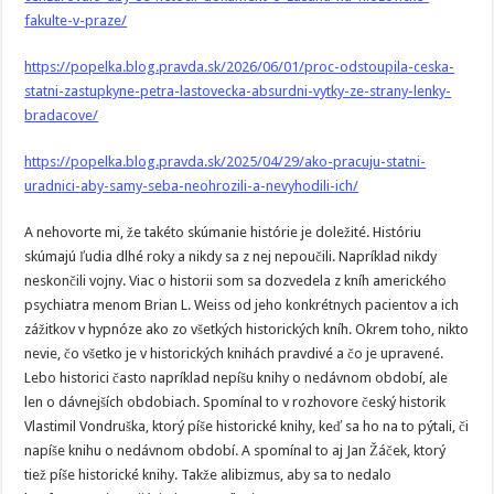
fakulte-v-praze/
https://popelka.blog.pravda.sk/2026/06/01/proc-odstoupila-ceska-
statni-zastupkyne-petra-lastovecka-absurdni-vytky-ze-strany-lenky-
bradacove/
https://popelka.blog.pravda.sk/2025/04/29/ako-pracuju-statni-
uradnici-aby-samy-seba-neohrozili-a-nevyhodili-ich/
A nehovorte mi, že takéto skúmanie histórie je doležité. Históriu
skúmajú ľudia dlhé roky a nikdy sa z nej nepoučili. Napríklad nikdy
neskončili vojny. Viac o historii som sa dozvedela z kníh amerického
psychiatra menom Brian L. Weiss od jeho konkrétnych pacientov a ich
zážitkov v hypnóze ako zo všetkých historických kníh. Okrem toho, nikto
nevie, čo všetko je v historických knihách pravdivé a čo je upravené.
Lebo historici často napríklad nepíšu knihy o nedávnom období, ale
len o dávnejších obdobiach. Spomínal to v rozhovore český historik
Vlastimil Vondruška, ktorý píše historické knihy, keď sa ho na to pýtali, či
napíše knihu o nedávnom období. A spomínal to aj Jan Žáček, ktorý
tiež píše historické knihy. Takže alibizmus, aby sa to nedalo