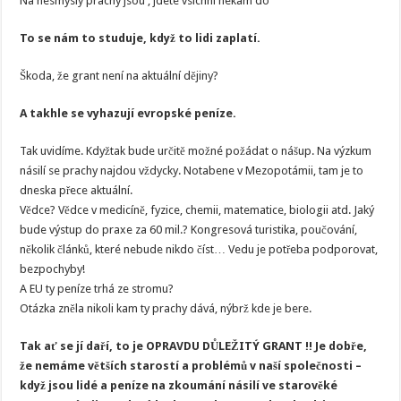
Na nesmysly prachy jsou , jdete vsichni nekam do
To se nám to studuje, když to lidi zaplatí.
Škoda, že grant není na aktuální dějiny?
A takhle se vyhazují evropské peníze.
Tak uvidíme. Kdyžtak bude určitě možné požádat o nášup. Na výzkum
násilí se prachy najdou vždycky. Notabene v Mezopotámii, tam je to
dneska přece aktuální.
Vědce? Vědce v medicíně, fyzice, chemii, matematice, biologii atd. Jaký
bude výstup do praxe za 60 mil.? Kongresová turistika, poučování,
několik článků, které nebude nikdo číst… Vedu je potřeba podporovat,
bezpochyby!
A EU ty peníze trhá ze stromu?
Otázka zněla nikoli kam ty prachy dává, nýbrž kde je bere.
Tak ať se jí daří, to je OPRAVDU DŮLEŽITÝ GRANT !! Je dobře,
že nemáme větších starostí a problémů v naší společnosti –
když jsou lidé a peníze na zkoumání násilí ve starověké