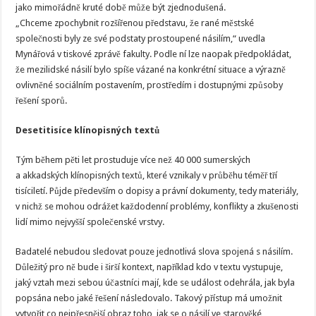
jako mimořádně kruté době může být zjednodušená.
„Chceme zpochybnit rozšířenou představu, že rané městské
společnosti byly ze své podstaty prostoupené násilím,“ uvedla
Mynářová v tiskové zprávě fakulty. Podle ní lze naopak předpokládat,
že mezilidské násilí bylo spíše vázané na konkrétní situace a výrazně
ovlivněné sociálním postavením, prostředím i dostupnými způsoby
řešení sporů.
Desetitisíce klínopisných textů
Tým během pěti let prostuduje více než 40 000 sumerských
a akkadských klínopisných textů, které vznikaly v průběhu téměř tří
tisíciletí. Půjde především o dopisy a právní dokumenty, tedy materiály,
v nichž se mohou odrážet každodenní problémy, konflikty a zkušenosti
lidí mimo nejvyšší společenské vrstvy.
Badatelé nebudou sledovat pouze jednotlivá slova spojená s násilím.
Důležitý pro ně bude i širší kontext, například kdo v textu vystupuje,
jaký vztah mezi sebou účastníci mají, kde se událost odehrála, jak byla
popsána nebo jaké řešení následovalo. Takový přístup má umožnit
vytvořit co nejpřesnější obraz toho, jak se o násilí ve starověké