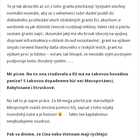
To je tak absurdní až oči z toho grantu přecházejí. Vyzývám všechny
normální novináře, aby se s vehemencí sobě vlastní pustili do
důkladného prohledání všech obdobných grantů EU, abychom si
uvědomili na jak důležité činnosti rozdávají milióny. Velmi rád si přečtu
seznam grantů např.: zkoumání jaký má vliv brouk obecný na vyvývoj
dopravní infrastruktury v oblasti dosud nezastavěné ; grant na výzkum
smyslu červené hlavičky datla obecného v českých lesích, grant na
výzkum proč je lidstvo – ovčani, tak hloupé, že neustále svým postojem
podporuje tento zhoubný systém . . . .
Mě picne. Na to ona studovala a EU má na takovou hovadinu
peníze? S takovou dopadneme hůř než Mezopotámci,
Babyloňané i Etruskové.
No tak to je super práce. Za 60 mega přečíst pár starověkých
klínopisných žvástů (možná pomocí AI), sepsat z toho nějaký
novodobý žvást a je hotovo!
… Takto ten kapitalismus
nevybudujeme soudruzi.
Pak se divime, ze Cina nebo Vietnam maji rychlejsi