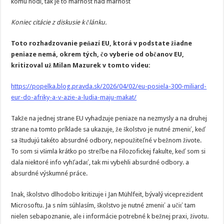
komu hodí, tak je to marnost nad marnost
Koniec citácie z diskusie k článku.
Toto rozhadzovanie peňazí EU, ktorá v podstate žiadne
peniaze nemá, okrem tých, čo vyberie od občanov EU,
kritizoval už Milan Mazurek v tomto videu:
https://popelka.blog.pravda.sk/2026/04/02/eu-posiela-300-miliard-
eur-do-afriky-a-v-azie-a-ludia-maju-makat/
Takže na jednej strane EU vyhadzuje peniaze na nezmysly a na druhej
strane na tomto príklade sa ukazuje, že školstvo je nutné zmeniť, keď
sa študujú takéto absurdné odbory, nepoužiteľné v bežnom živote.
To som si všimla krátko po streľbe na Filozofickej fakulte, keď som si
dala niektoré info vyhľadať, tak mi vybehli absurdné odbory. a
absurdné výskumné práce.
Inak, školstvo dlhodobo kritizuje i Jan Mühlfeit, bývalý viceprezident
Microsoftu. Ja s ním súhlasím, školstvo je nutné zmeniť a učiť tam
nielen sebapoznanie, ale i informácie potrebné k bežnej praxi, životu.