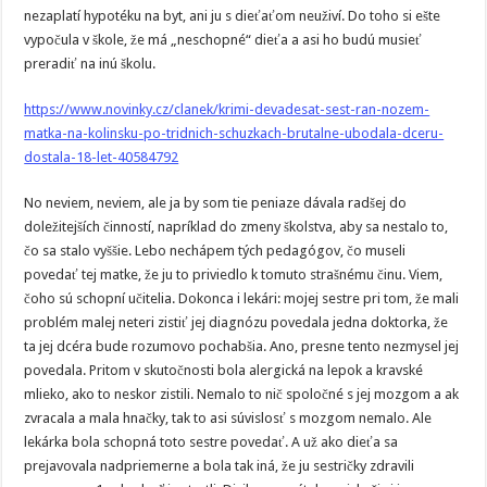
nezaplatí hypotéku na byt, ani ju s dieťaťom neuživí. Do toho si ešte
vypočula v škole, že má „neschopné“ dieťa a asi ho budú musieť
preradiť na inú školu.
https://www.novinky.cz/clanek/krimi-devadesat-sest-ran-nozem-
matka-na-kolinsku-po-tridnich-schuzkach-brutalne-ubodala-dceru-
dostala-18-let-40584792
No neviem, neviem, ale ja by som tie peniaze dávala radšej do
doležitejších činností, napríklad do zmeny školstva, aby sa nestalo to,
čo sa stalo vyššie. Lebo nechápem tých pedagógov, čo museli
povedať tej matke, že ju to priviedlo k tomuto strašnému činu. Viem,
čoho sú schopní učitelia. Dokonca i lekári: mojej sestre pri tom, že mali
problém malej neteri zistiť jej diagnózu povedala jedna doktorka, že
ta jej dcéra bude rozumovo pochabšia. Ano, presne tento nezmysel jej
povedala. Pritom v skutočnosti bola alergická na lepok a kravské
mlieko, ako to neskor zistili. Nemalo to nič spoločné s jej mozgom a ak
zvracala a mala hnačky, tak to asi súvislosť s mozgom nemalo. Ale
lekárka bola schopná toto sestre povedať. A už ako dieťa sa
prejavovala nadpriemerne a bola tak iná, že ju sestričky zdravili