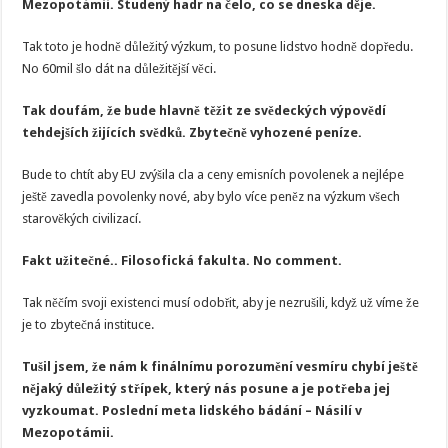
Mezopotámii. Studený hadr na čelo, co se dneska děje.
Tak toto je hodně důležitý výzkum, to posune lidstvo hodně dopředu.
No 60mil šlo dát na důležitější věci.
Tak doufám, že bude hlavně těžit ze svědeckých výpovědí
tehdejších žijících svědků. Zbytečně vyhozené peníze.
Bude to chtít aby EU zvýšila cla a ceny emisních povolenek a nejlépe
ještě zavedla povolenky nové, aby bylo více peněz na výzkum všech
starověkých civilizací.
Fakt užitečné.. Filosofická fakulta. No comment.
Tak něčím svoji existenci musí odobřit, aby je nezrušili, když už víme že
je to zbytečná instituce.
Tušil jsem, že nám k finálnímu porozumění vesmíru chybí ještě
nějaký důležitý střípek, který nás posune a je potřeba jej
vyzkoumat. Poslední meta lidského bádání – Násilí v
Mezopotámii.