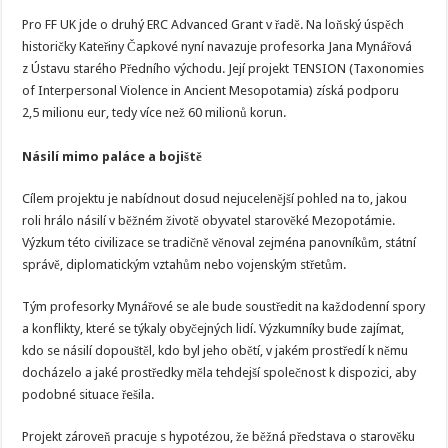
Pro FF UK jde o druhý ERC Advanced Grant v řadě. Na loňský úspěch
historičky Kateřiny Čapkové nyní navazuje profesorka Jana Mynářová
z Ústavu starého Předního východu. Její projekt TENSION (Taxonomies
of Interpersonal Violence in Ancient Mesopotamia) získá podporu
2,5 milionu eur, tedy více než 60 milionů korun.
Násilí mimo paláce a bojiště
Cílem projektu je nabídnout dosud nejucelenější pohled na to, jakou
roli hrálo násilí v běžném životě obyvatel starověké Mezopotámie.
Výzkum této civilizace se tradičně věnoval zejména panovníkům, státní
správě, diplomatickým vztahům nebo vojenským střetům.
Tým profesorky Mynářové se ale bude soustředit na každodenní spory
a konflikty, které se týkaly obyčejných lidí. Výzkumníky bude zajímat,
kdo se násilí dopouštěl, kdo byl jeho obětí, v jakém prostředí k němu
docházelo a jaké prostředky měla tehdejší společnost k dispozici, aby
podobné situace řešila.
Projekt zároveň pracuje s hypotézou, že běžná představa o starověku