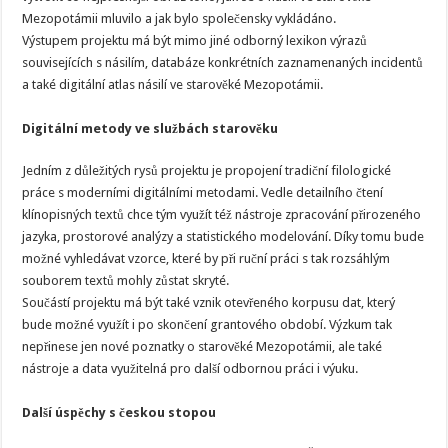
Mezopotámii mluvilo a jak bylo společensky vykládáno.
Výstupem projektu má být mimo jiné odborný lexikon výrazů
souvisejících s násilím, databáze konkrétních zaznamenaných incidentů
a také digitální atlas násilí ve starověké Mezopotámii.
Digitální metody ve službách starověku
Jedním z důležitých rysů projektu je propojení tradiční filologické
práce s moderními digitálními metodami. Vedle detailního čtení
klínopisných textů chce tým využít též nástroje zpracování přirozeného
jazyka, prostorové analýzy a statistického modelování. Díky tomu bude
možné vyhledávat vzorce, které by při ruční práci s tak rozsáhlým
souborem textů mohly zůstat skryté.
Součástí projektu má být také vznik otevřeného korpusu dat, který
bude možné využít i po skončení grantového období. Výzkum tak
nepřinese jen nové poznatky o starověké Mezopotámii, ale také
nástroje a data využitelná pro další odbornou práci i výuku.
Další úspěchy s českou stopou