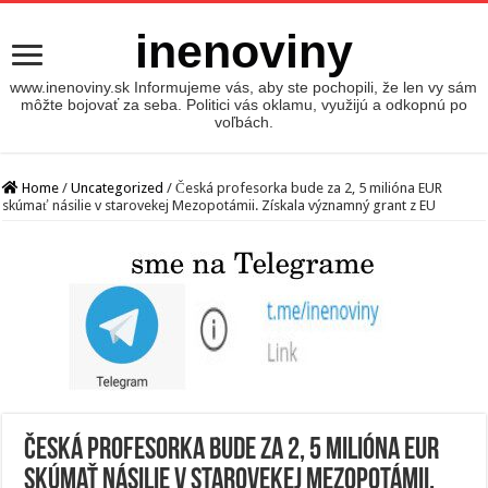
inenoviny
www.inenoviny.sk Informujeme vás, aby ste pochopili, že len vy sám
môžte bojovať za seba. Politici vás oklamu, využijú a odkopnú po
voľbách.
Home
/
Uncategorized
/
Česká profesorka bude za 2, 5 milióna EUR
skúmať násilie v starovekej Mezopotámii. Získala významný grant z EU
Česká profesorka bude za 2, 5 milióna EUR
skúmať násilie v starovekej Mezopotámii.