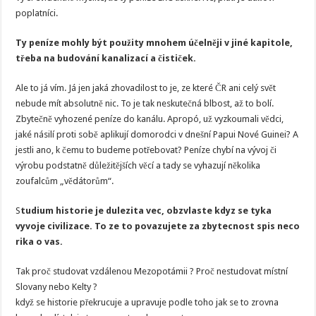
poplatníci.
Ty peníze mohly být použity mnohem účelněji v jiné kapitole,
třeba na budování kanalizací a čističek.
Ale to já vím. Já jen jaká zhovadilost to je, ze které ČR ani celý svět
nebude mít absolutně nic. To je tak neskutečná blbost, až to bolí.
Zbytečně vyhozené peníze do kanálu. Apropó, už vyzkoumali vědci,
jaké násilí proti sobě aplikují domorodci v dnešní Papui Nové Guinei? A
jestli ano, k čemu to budeme potřebovat? Peníze chybí na vývoj či
výrobu podstatně důležitějších věcí a tady se vyhazují několika
zoufalcům „vědátorům“.
S
tudium historie je dulezita vec, obzvlaste kdyz se tyka
vyvoje civilizace. To ze to povazujete za zbytecnost spis neco
rika o vas.
Tak proč studovat vzdálenou Mezopotámii ? Proč nestudovat místní
Slovany nebo Kelty ?
když se historie překrucuje a upravuje podle toho jak se to zrovna