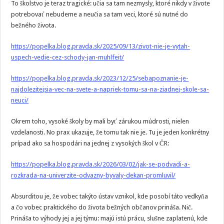
To školstvo je teraz tragické: učia sa tam nezmysly, ktoré nikdy v živote
potrebovať nebudeme a neučia sa tam veci, ktoré sú nutné do
bežného života.
https://popelka.blog.pravda.sk/2025/09/13/zivot-nie-je-vytah-
uspech-vedie-cez-schody-jan-muhlfeit/
https://popelka.blog.pravda.sk/2023/12/25/sebapoznanie-je-
najdolezitejsia-vec-na-svete-a-napriek-tomu-sa-na-ziadnej-skole-sa-
neuci/
Okrem toho, vysoké školy by mali byť zárukou múdrosti, nielen
vzdelanosti. No prax ukazuje, že tomu tak nie je. Tu je jeden konkrétny
prípad ako sa hospodári na jednej z vysokých škol v ČR:
https://popelka.blog.pravda.sk/2026/03/02/jak-se-podvadi-a-
rozkrada-na-univerzite-odvazny-byvaly-dekan-promluvil/
Absurditou je, že vobec takýto ústav vznikol, kde posobí táto vedkyňa
a čo vobec praktického do života bežných občanov prináša. Nič.
Prináša to výhody jej a jej týmu: majú istú prácu, slušne zaplatenú, kde