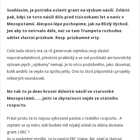
Souhlasím, je potřeba oslavit grant na výzkum násilí. Zvláště
pak, když se toto násilí dělo před tisícovkami let a navíc v
Mezopotámii. Alespoň lépe pochopíme, jak na Blízlý Východ.
Jen aby to netrvalo déle, než se tam Trumpeta rozhodne
udělat vlastní průzkum. Resp. průzkumné vrty.
Celá řada oborů má za cíl generovat zejména svoji vlastní
nepostradatelnost, přestože praktický a ve své podstatě ani teoretický
význam jejich „výzkumy“ nemají. Je to něco podobného, jako zkoumat,
kolik andělů se vejde na špičku jehly. Ono to dost připomíná i projekty
některých neziskovek.
No tak to je dnes hrozně důležité-násilí ve starověké
Mezopotámii……ještě že zbytečnost nejde ze státního
rozpočtu
Právě proto že to nejsou vyhozené peníze z českého rozpočtu . A
zeptám se vy nebo stát budete mít nějaký užitek že dáma dostane
grant z ERC ?
Vy si evidentně myslíte, že ty peníze ERC tiskne. Ne, platí je daňoví