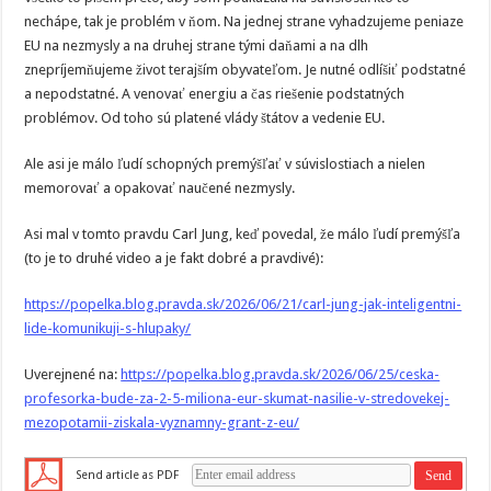
nechápe, tak je problém v ňom. Na jednej strane vyhadzujeme peniaze
EU na nezmysly a na druhej strane tými daňami a na dlh
znepríjemňujeme život terajším obyvateľom. Je nutné odlíšiť podstatné
a nepodstatné. A venovať energiu a čas riešenie podstatných
problémov. Od toho sú platené vlády štátov a vedenie EU.
Ale asi je málo ľudí schopných premýšľať v súvislostiach a nielen
memorovať a opakovať naučené nezmysly.
Asi mal v tomto pravdu Carl Jung, keď povedal, že málo ľudí premýšľa
(to je to druhé video a je fakt dobré a pravdivé):
https://popelka.blog.pravda.sk/2026/06/21/carl-jung-jak-inteligentni-
lide-komunikuji-s-hlupaky/
Uverejnené na:
https://popelka.blog.pravda.sk/2026/06/25/ceska-
profesorka-bude-za-2-5-miliona-eur-skumat-nasilie-v-stredovekej-
mezopotamii-ziskala-vyznamny-grant-z-eu/
Send article as PDF