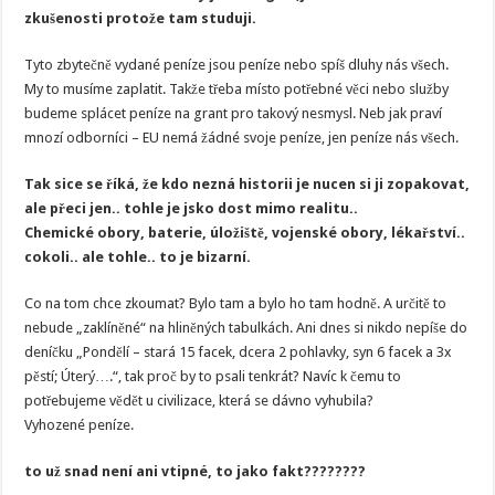
zkušenosti protože tam studuji.
Tyto zbytečně vydané peníze jsou peníze nebo spíš dluhy nás všech.
My to musíme zaplatit. Takže třeba místo potřebné věci nebo služby
budeme splácet peníze na grant pro takový nesmysl. Neb jak praví
mnozí odborníci – EU nemá žádné svoje peníze, jen peníze nás všech.
Tak sice se říká, že kdo nezná historii je nucen si ji zopakovat,
ale přeci jen.. tohle je jsko dost mimo realitu..
Chemické obory, baterie, úložiště, vojenské obory, lékařství..
cokoli.. ale tohle.. to je bizarní.
Co na tom chce zkoumat? Bylo tam a bylo ho tam hodně. A určitě to
nebude „zaklíněné“ na hliněných tabulkách. Ani dnes si nikdo nepíše do
deníčku „Pondělí – stará 15 facek, dcera 2 pohlavky, syn 6 facek a 3x
pěstí; Úterý….“, tak proč by to psali tenkrát? Navíc k čemu to
potřebujeme vědět u civilizace, která se dávno vyhubila?
Vyhozené peníze.
to už snad není ani vtipné, to jako fakt????????