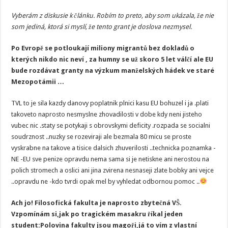
Vyberám z diskusie k článku. Robím to preto, aby som ukázala, že nie
som jediná, ktorá si myslí, že tento grant je doslova nezmysel.
Po Evropě se potloukají miliony migrantů bez dokladů o
kterých nikdo nic neví , za humny se už skoro 5 let válčí ale EU
bude rozdávat granty na výzkum manželských hádek ve staré
Mezopotámii …
TVL to je sila kazdy danovy poplatnik plnici kasu EU bohuzel i ja .plati
takoveto naprosto nesmyslne zhovadilosti v dobe kdy neni jisteho
vubec nic .staty se potykaji s obrovskymi deficity .rozpada se socialni
soudrznost ..nuzky se rozeviraji ale bezmala 80 micu se proste
vyskrabne na takove a tisice dalsich zhuverilosti ..technicka poznamka -
NE -EU sve penize opravdu nema sama si je netiskne ani nerostou na
polich stromech a oslici ani jina zvirena nesnaseji zlate bobky ani vejce
..opravdu ne -kdo tvrdi opak mel by vyhledat odbornou pomoc ..
Ach jo! Filosofická fakulta je naprosto zbytečná VŠ.
Vzpomínám si,jak po tragickém masakru říkal jeden
student:Polovina fakulty jsou magoři,já to vím z vlastní