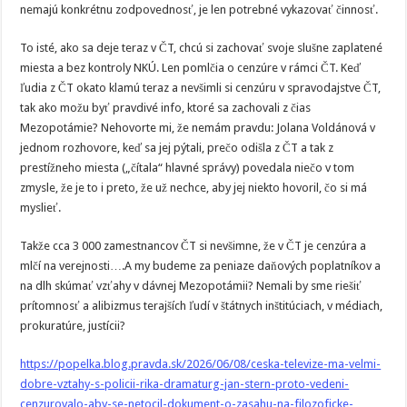
nemajú konkrétnu zodpovednosť, je len potrebné vykazovať činnosť.
To isté, ako sa deje teraz v ČT, chcú si zachovať svoje slušne zaplatené
miesta a bez kontroly NKÚ. Len pomlčia o cenzúre v rámci ČT. Keď
ľudia z ČT okato klamú teraz a nevšimli si cenzúru v spravodajstve ČT,
tak ako možu byť pravdivé info, ktoré sa zachovali z čias
Mezopotámie? Nehovorte mi, že nemám pravdu: Jolana Voldánová v
jednom rozhovore, keď sa jej pýtali, prečo odišla z ČT a tak z
prestížneho miesta („čítala“ hlavné správy) povedala niečo v tom
zmysle, že je to i preto, že už nechce, aby jej niekto hovoril, čo si má
myslieť.
Takže cca 3 000 zamestnancov ČT si nevšimne, že v ČT je cenzúra a
mlčí na verejnosti….A my budeme za peniaze daňových poplatníkov a
na dlh skúmať vzťahy v dávnej Mezopotámii? Nemali by sme riešiť
prítomnosť a alibizmus terajších ľudí v štátnych inštitúciach, v médiach,
prokuratúre, justícii?
https://popelka.blog.pravda.sk/2026/06/08/ceska-televize-ma-velmi-
dobre-vztahy-s-policii-rika-dramaturg-jan-stern-proto-vedeni-
cenzurovalo-aby-se-netocil-dokument-o-zasahu-na-filozoficke-