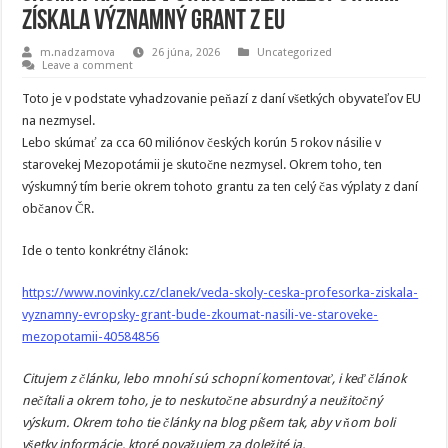
Získala významný grant z EU
m.nadzamova
26 júna, 2026
Uncategorized
Leave a comment
Toto je v podstate vyhadzovanie peňazí z daní všetkých obyvateľov EU
na nezmysel.
Lebo skúmať za cca 60 miliónov českých korún 5 rokov násilie v
starovekej Mezopotámii je skutočne nezmysel. Okrem toho, ten
výskumný tím berie okrem tohoto grantu za ten celý čas výplaty z daní
občanov ČR.
Ide o tento konkrétny článok:
https://www.novinky.cz/clanek/veda-skoly-ceska-profesorka-ziskala-
vyznamny-evropsky-grant-bude-zkoumat-nasili-ve-staroveke-
mezopotamii-40584856
Citujem z článku, lebo mnohí sú schopní komentovať, i keď článok
nečítali a okrem toho, je to neskutočne absurdný a neužitočný
výskum. Okrem toho tie články na blog píšem tak, aby v ňom boli
všetky informácie, ktoré považujem za doležité ja.