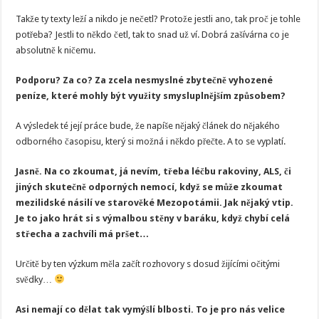
Takže ty texty leží a nikdo je nečetl? Protože jestli ano, tak proč je tohle
potřeba? Jestli to někdo četl, tak to snad už ví. Dobrá zašívárna co je
absolutně k ničemu.
Podporu? Za co? Za zcela nesmyslné zbytečně vyhozené
peníze, které mohly být využity smysluplnějším způsobem?
A výsledek té její práce bude, že napíše nějaký článek do nějakého
odborného časopisu, který si možná i někdo přečte. A to se vyplatí.
Jasně. Na co zkoumat, já nevím, třeba léčbu rakoviny, ALS, či
jiných skutečně odporných nemocí, když se může zkoumat
mezilidské násilí ve starověké Mezopotámii. Jak nějaký vtip.
Je to jako hrát si s výmalbou stěny v baráku, když chybí celá
střecha a zachvíli má pršet…
Určitě by ten výzkum měla začít rozhovory s dosud žijícími očitými
svědky…
Asi nemají co dělat tak vymýšlí blbosti. To je pro nás velice