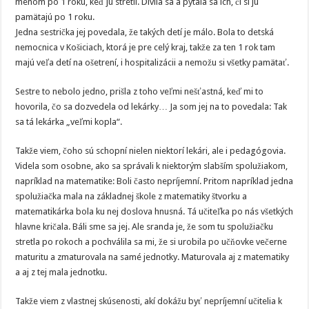
menom po 1 roku, keď ju stretli. Divila sa a pýtala sa ich, či si ju
pamätajú po 1 roku.
Jedna sestrička jej povedala, že takých detí je málo. Bola to detská
nemocnica v Košiciach, ktorá je pre celý kraj, takže za ten 1 rok tam
majú veľa detí na ošetrení, i hospitalizácii a nemožu si všetky pamätať.
Sestre to nebolo jedno, prišla z toho veľmi nešťastná, keď mi to
hovorila, čo sa dozvedela od lekárky… Ja som jej na to povedala: Tak
sa tá lekárka „veľmi kopla“.
Takže viem, čoho sú schopní nielen niektorí lekári, ale i pedagógovia.
Videla som osobne, ako sa správali k niektorým slabším spolužiakom,
napríklad na matematike: Boli často nepríjemní. Pritom napríklad jedna
spolužiačka mala na základnej škole z matematiky štvorku a
matematikárka bola ku nej doslova hnusná. Tá učiteľka po nás všetkých
hlavne kričala. Báli sme sa jej. Ale sranda je, že som tu spolužiačku
stretla po rokoch a pochválila sa mi, že si urobila po učňovke večerne
maturitu a zmaturovala na samé jednotky. Maturovala aj z matematiky
a aj z tej mala jednotku.
Takže viem z vlastnej skúsenosti, akí dokážu byť nepríjemní učitelia k