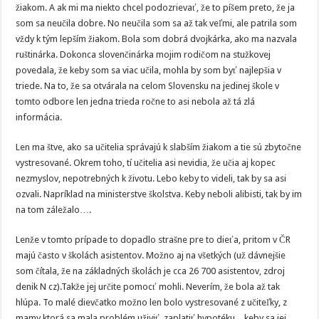
žiakom. A ak mi ma niekto chcel podozrievať, že to píšem preto, že ja
som sa neučila dobre. No neučila som sa až tak veľmi, ale patrila som
vždy k tým lepším žiakom. Bola som dobrá dvojkárka, ako ma nazvala
ruštinárka. Dokonca slovenčinárka mojim rodičom na stužkovej
povedala, že keby som sa viac učila, mohla by som byť najlepšia v
triede. Na to, že sa otvárala na celom Slovensku na jedinej škole v
tomto odbore len jedna trieda ročne to asi nebola až tá zlá
informácia.
Len ma štve, ako sa učitelia správajú k slabším žiakom a tie sú zbytočne
vystresované. Okrem toho, tí učitelia asi nevidia, že učia aj kopec
nezmyslov, nepotrebných k životu. Lebo keby to videli, tak by sa asi
ozvali. Napríklad na ministerstve školstva. Keby neboli alibisti, tak by im
na tom záležalo….
Lenže v tomto prípade to dopadlo strašne pre to dieťa, pritom v ČR
majú často v školách asistentov. Možno aj na všetkých (už dávnejšie
som čítala, že na základných školách je cca 26 700 asistentov, zdroj
denik N cz).Takže jej určite pomocť mohli. Neverím, že bola až tak
hlúpa. To malé dievčatko možno len bolo vystresované z učiteľky, z
mamy ktorá sa mala problém uživiť, zaplatiť hypotéku…keby sa jej