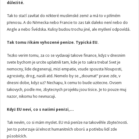
důležité.
Tak to stačí zavítat do některé muslimské země a má to v přímém
přenosu. A do Německa nebo Francie to zas tak daleko není nebo do
Angle a nebo Švédska. Kulisy budou trochu jiné, ale myšlení odpovídá.
Tak tomu říkám vyhozené peníze. Typická EU.
Tezko verim tomu, za co se vydavaji takove finance, kdyz v dnesnim
svete bychom je urcite uplatnili tam, kde je to sakra treba! Svet je
nemocny, lide degeneruji, mizi empatie, vsude spousta hlouposti,
agresivity, drog, nasili atd. Nemelo by se „zkoumat“ prave zde, v
dnesni dobe, kdyz uz? Nechapu, k cemu to bude uzitecne. Ovsem
takovych, podle me, zbytecnych projektu jsou tisice. Je to pouze muj
nazor, nikomu ho nevnucuji.
Když EU neví, co s našimi penězi,…
Tak nevím, co si mám myslet. EU má peníze na takovéhle zbytečnosti.
Jen to potvrzuje účelnost humanitních oborů a potřebu lidí zde
působících.