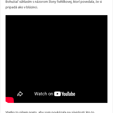
Bohužiaľ súhlasím s názorom Ilony Švihlíkovej, ktorí povedala, že si
pripadá ako v blázinci.
Všetko to píšem preto, aby som poukázala na súvislosti: kto to