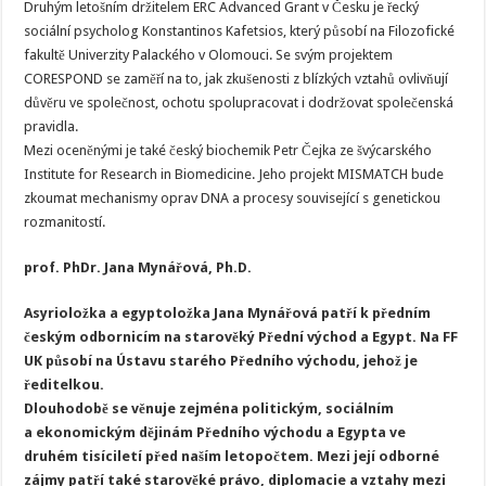
Druhým letošním držitelem ERC Advanced Grant v Česku je řecký
sociální psycholog Konstantinos Kafetsios, který působí na Filozofické
fakultě Univerzity Palackého v Olomouci. Se svým projektem
CORESPOND se zaměří na to, jak zkušenosti z blízkých vztahů ovlivňují
důvěru ve společnost, ochotu spolupracovat i dodržovat společenská
pravidla.
Mezi oceněnými je také český biochemik Petr Čejka ze švýcarského
Institute for Research in Biomedicine. Jeho projekt MISMATCH bude
zkoumat mechanismy oprav DNA a procesy související s genetickou
rozmanitostí.
prof. PhDr. Jana Mynářová, Ph.D.
Asyrioložka a egyptoložka Jana Mynářová patří k předním
českým odbornicím na starověký Přední východ a Egypt. Na FF
UK působí na Ústavu starého Předního východu, jehož je
ředitelkou.
Dlouhodobě se věnuje zejména politickým, sociálním
a ekonomickým dějinám Předního východu a Egypta ve
druhém tisíciletí před naším letopočtem. Mezi její odborné
zájmy patří také starověké právo, diplomacie a vztahy mezi