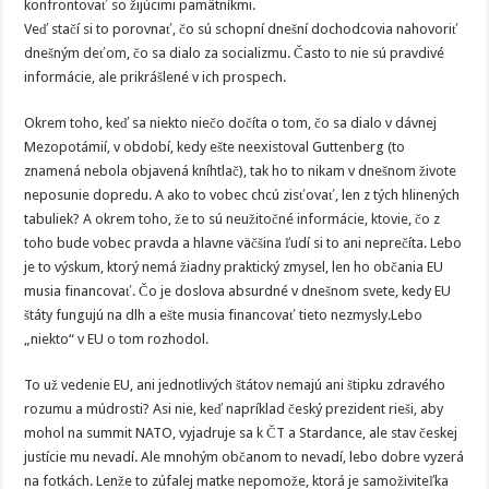
konfrontovať so žijúcimi pamätníkmi.
Veď stačí si to porovnať, čo sú schopní dnešní dochodcovia nahovoriť
dnešným deťom, čo sa dialo za socializmu. Často to nie sú pravdivé
informácie, ale prikrášlené v ich prospech.
Okrem toho, keď sa niekto niečo dočíta o tom, čo sa dialo v dávnej
Mezopotámií, v období, kedy ešte neexistoval Guttenberg (to
znamená nebola objavená kníhtlač), tak ho to nikam v dnešnom živote
neposunie dopredu. A ako to vobec chcú zisťovať, len z tých hlinených
tabuliek? A okrem toho, že to sú neužitočné informácie, ktovie, čo z
toho bude vobec pravda a hlavne väčšina ľudí si to ani neprečíta. Lebo
je to výskum, ktorý nemá žiadny praktický zmysel, len ho občania EU
musia financovať. Čo je doslova absurdné v dnešnom svete, kedy EU
štáty fungujú na dlh a ešte musia financovať tieto nezmysly.Lebo
„niekto“ v EU o tom rozhodol.
To už vedenie EU, ani jednotlivých štátov nemajú ani štipku zdravého
rozumu a múdrosti? Asi nie, keď napríklad český prezident rieši, aby
mohol na summit NATO, vyjadruje sa k ČT a Stardance, ale stav českej
justície mu nevadí. Ale mnohým občanom to nevadí, lebo dobre vyzerá
na fotkách. Lenže to zúfalej matke nepomože, ktorá je samoživiteľka