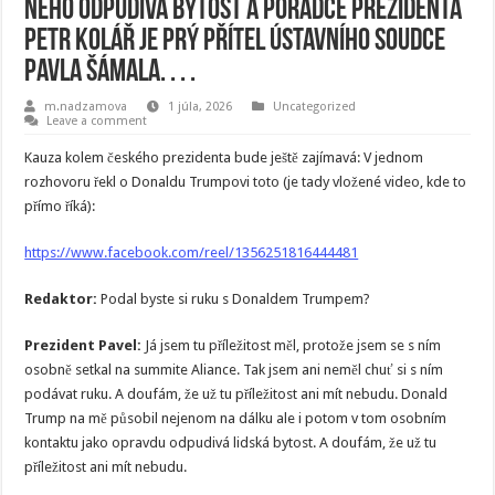
něho odpudivá bytost a poradce prezidenta
Petr Kolář je prý přítel ústavního soudce
Pavla Šámala. . . .
m.nadzamova
1 júla, 2026
Uncategorized
Leave a comment
Kauza kolem českého prezidenta bude ještě zajímavá: V jednom
rozhovoru řekl o Donaldu Trumpovi toto (je tady vložené video, kde to
přímo říká):
https://www.facebook.com/reel/1356251816444481
Redaktor:
Podal byste si ruku s Donaldem Trumpem?
Prezident Pavel:
Já jsem tu příležitost měl, protože jsem se s ním
osobně setkal na summite Aliance. Tak jsem ani neměl chuť si s ním
podávat ruku. A doufám, že už tu příležitost ani mít nebudu. Donald
Trump na mě působil nejenom na dálku ale i potom v tom osobním
kontaktu jako opravdu odpudivá lidská bytost. A doufám, že už tu
příležitost ani mít nebudu.