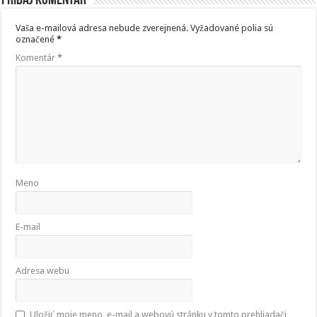
Pridaj komentár
Vaša e-mailová adresa nebude zverejnená.
Vyžadované polia sú
označené
*
Komentár
*
Meno
E-mail
Adresa webu
Uložiť moje meno, e-mail a webovú stránku v tomto prehliadači