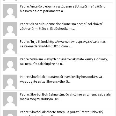
Padre: Viete čo treba na vystúpenie z EU, stačí mať väčšinu
hlasov v našom parlamente a...
Padre: Ak sa tu budeme donekonečna nechať od.rbávať
záchranármi štátu s 13 dôchodkami,...
Padre: Tu je článok https://www.hlavnespravy.sk/caka-nas-
cesta-madarska/4440582 o čom v...
Padre: Vyzývam všetkých novinárov ak máte kauzy a dôkazy,
tak nebuďte tak hlúpi že na n...
Padre: Slováci ak poznáme úroveň kvality hospodárstva
/vygooglite si/ za Slovenského št...
Padre: Slováci, Boh žehná tým, čo chcú nielen zmeniť seba ale
menia svojimi dobrými sku...
Padre: Slováci, ak chcete zmenu a poraziť tento židovský