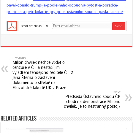
pavel-donald-trump-je-podle-neho-odpudiva-bytost-a-poradce-
prezidenta-petr-kolar-je-pry-pritel-ustavniho-soudce-pavla-samala/
Send article as PDF
Previous
Milion chvilek nechce vědět o
cenzuře v ČT a nestačí jim
vyjádření tehdejšího ředitele ČT 2
Jana Šterna o zastavení
dokumentu o střelbě na
Filozofické fakultě UK v Praze
Next
Předseda Ústavního soudu ČR
chodí na demonstrace Milionu
chvilek. Je to nestranný postoj?
Related Articles