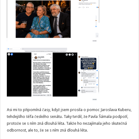
Asi mi to připomíná časy, když jsem prosila o pomoc Jaroslava Kuberu,
tehdejšího šéfa českého senátu. Taky tvrdil, že Pavla Šámala podpoří,
protože se s ním zná dlouhá léta. Takže ho nezajímala jeho skutečná
odbornost, ale to, že se s ním zná dlouhá léta.