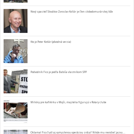
Nový spasiteľ Slovákov Zoroslav Kollár je člen slobodomurárskej lóže
Kto je Peter Kotlár (pôvodná verzia)
Podvodník Fico je podľa Babiša vlastníkom SPP
Milióny pre kafilérku v Mojši, majitelia figurujú v Rotary clube
Oklamal Fico ľudí aj vymyslenou operáciou srdca? Nikde mu nevidieť jazvu…