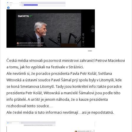
Česká média věnovali pozornost ministrovi zahraničí Petrovi Macinkovi
a tomu, jak ho vypískali na festivale v Strážnici.
Ale nevšimli si, že poradce prezidenta Pavla Petr Kolář, Světlana
Witovská a ústavní soudce Pavel Šámal prý spolu byly v Litomyšli, kde
se koná Smetanova Litomyšl. Tady jsou konkrétní info: takže poradce
prezidenta Petr Kolář, Witowská a manželé Šámalovi jsou podle této
info přátelé. A určitě je jenom náhoda, že o kauze prezidenta
rozhodoval tento soudce…
Ale české média si tuto informaci nevšímají…asi je nepodstatná.