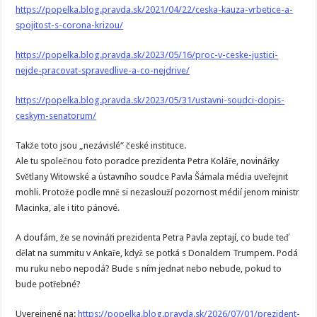
https://popelka.blog.pravda.sk/2021/04/22/ceska-kauza-vrbetice-a-
spojitost-s-corona-krizou/
https://popelka.blog.pravda.sk/2023/05/16/proc-v-ceske-justici-
nejde-pracovat-spravedlive-a-co-nejdrive/
https://popelka.blog.pravda.sk/2023/05/31/ustavni-soudci-dopis-
ceskym-senatorum/
Takže toto jsou „nezávislé“ české instituce.
Ale tu společnou foto poradce prezidenta Petra Koláře, novinářky
Světlany Witowské a ústavního soudce Pavla Šámala média uveřejnit
mohli. Protože podle mně si nezaslouží pozornost médií jenom ministr
Macinka, ale i tito pánové.
A doufám, že se novináři prezidenta Petra Pavla zeptají, co bude teď
dělat na summitu v Ankaře, když se potká s Donaldem Trumpem. Podá
mu ruku nebo nepodá? Bude s ním jednat nebo nebude, pokud to
bude potřebné?
Uverejnené na:
https://popelka.blog.pravda.sk/2026/07/01/prezident-