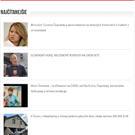
Najčítanejšie
Minulosť Zuzany Čaputovej a parazitovanie na verejných financiách a ľudoch z
mimovládok
SLOVENSKÝ HOKEJ: MILIÓNOVÉ PODVODY NA ÚKOR DETÍ
Mimi Šramová – 2x očkovaná na COVID, volička Kisku, Čaputovej, kamarátka
Vašáryovej a Schwarzenberga
V Česku z fotovoltaiky a lítiovej batérie vybuchol dom, škoda takmer 300 000 EUR