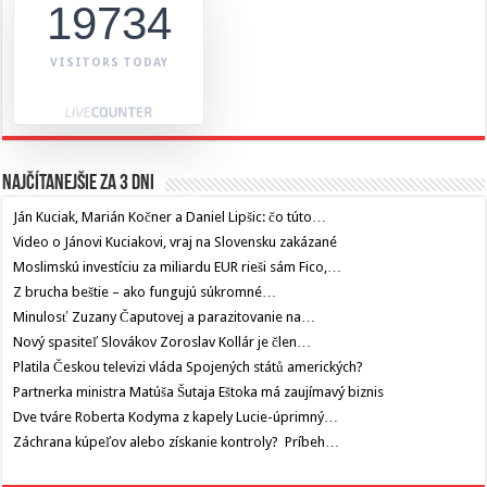
19734
VISITORS TODAY
Najčítanejšie za 3 dni
Ján Kuciak, Marián Kočner a Daniel Lipšic: čo túto…
Video o Jánovi Kuciakovi, vraj na Slovensku zakázané
Moslimskú investíciu za miliardu EUR rieši sám Fico,…
Z brucha beštie – ako fungujú súkromné…
Minulosť Zuzany Čaputovej a parazitovanie na…
Nový spasiteľ Slovákov Zoroslav Kollár je člen…
Platila Českou televizi vláda Spojených států amerických?
Partnerka ministra Matúša Šutaja Eštoka má zaujímavý biznis
Dve tváre Roberta Kodyma z kapely Lucie-úprimný…
Záchrana kúpeľov alebo získanie kontroly? Príbeh…