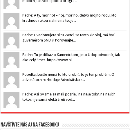
moloch, tak volte podľa progra...
Padre: A ty, mor ho! – hoj, mor ho! detvo môjho rodu, kto
kradmou rukou siahne na tvoju...
Padre: Uvedomujete si tu všetci, že tento židoloj, má byť
guvernérom SNB ?! Porovnajte...
Padre: Tu je dôkaz o Kamenickom, je to židopodvodník, tak
ako celý Smer. https://www.hl...
Popelka: Lenže nemá to kto urobiť, to je ten problém. O
advokátoch rozhoduje Advokátska k...
Padre: Asi by sme sa mali pozrieť na naše toky, na našich
tokoch je samá elektráreň vod...
Navštívte nás aj na Facebooku