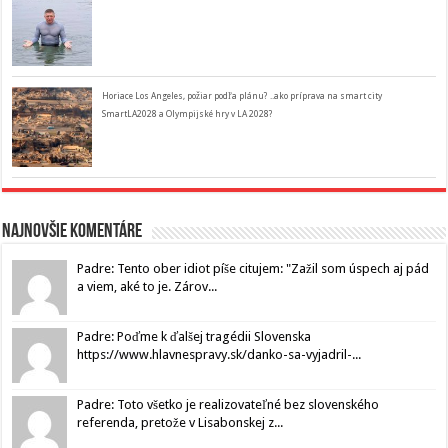
Horiace Los Angeles, požiar podľa plánu? ..ako príprava na smart city
SmartLA2028 a Olympijské hry v LA 2028?
Najnovšie komentáre
Padre: Tento ober idiot píše citujem: "Zažil som úspech aj pád
a viem, aké to je. Zárov...
Padre: Poďme k ďalšej tragédii Slovenska
https://www.hlavnespravy.sk/danko-sa-vyjadril-...
Padre: Toto všetko je realizovateľné bez slovenského
referenda, pretože v Lisabonskej z...