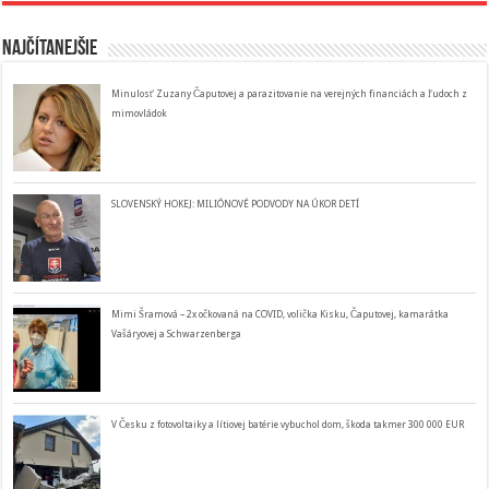
Najčítanejšie
Minulosť Zuzany Čaputovej a parazitovanie na verejných financiách a ľudoch z
mimovládok
SLOVENSKÝ HOKEJ: MILIÓNOVÉ PODVODY NA ÚKOR DETÍ
Mimi Šramová – 2x očkovaná na COVID, volička Kisku, Čaputovej, kamarátka
Vašáryovej a Schwarzenberga
V Česku z fotovoltaiky a lítiovej batérie vybuchol dom, škoda takmer 300 000 EUR