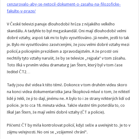
cenzurovalo-aby-se-netocil-dokument-o-zasahu-na-filozoficke-
fakulte-v-praze/
V České televizi panuje dlouhodobě hrůza z nějakého velkého
skandálu. A tadyhle to byl megaskandál. Oni mají dlouhodobě velmi
dobré vztahy, aspoň tak mi to bylo vysvětlováno. Já nevím, jestli to tak
je. Bylo mi vysvětlováno zasvěcenými, že jsou velmi dobré vztahy mezi
policií,a policejním prezídiem a zpravodajstvím. A že prostě oni
nechtěly tyto vztahy narušit, že by se televize „rejpala“ v tom zásahu.
Toto říká v prvním videu dramaturg Jan Štern, který byl v tom čase
ředitel ČT2…
Tady jsou dvě videa k této témě. Dokonce v tom druhém videu skoro
na konci videa dokumentaristka Jana Škopková mluví o tom, že někteří
lidé ji řekli, že ji to dají, jinému ne. A bylo to i ze strany některých lidí od
policie. Je to cca 18. minuta videa. Takže vlastně tím potvrdila to, co
říkal Jan Štern, že mají velmi dobré vztahy (ČT a policie).
Přičemž ČT by měla kontrolovat policií, když selže a uveřejnit to. Je to v
zájmu veřejnosti. No oni se „vzájemně chrání“.