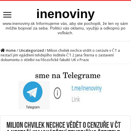
inenoviny
www.inenoviny.sk Informujeme vás, aby ste pochopili, že len vy sám
môžte bojovať za seba. Politici vás oklamu, využijú a odkopnú po
voľbách.
Home
/
Uncategorized
/
Milion chvilek nechce vědět o cenzuře v ČT a
nestačí jim vyjádření tehdejšího ředitele ČT 2 Jana Šterna o zastavení
dokumentu o střelbě na Filozofické fakultě UK v Praze
Milion chvilek nechce vědět o cenzuře v ČT