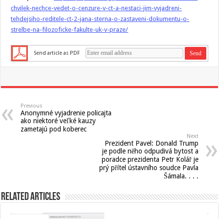
chvilek-nechce-vedet-o-cenzure-v-ct-a-nestaci-jim-vyjadreni-
tehdejsiho-reditele-ct-2-jana-sterna-o-zastaveni-dokumentu-o-
strelbe-na-filozoficke-fakulte-uk-v-praze/
Send article as PDF
Previous
Anonymné vyjadrenie policajta
ako niektoré veľké kauzy
zametajú pod koberec
Next
Prezident Pavel: Donald Trump
je podle něho odpudivá bytost a
poradce prezidenta Petr Kolář je
prý přítel ústavního soudce Pavla
Šámala. . . .
Related Articles