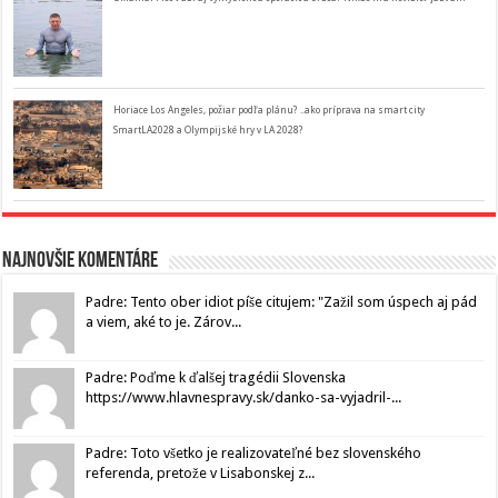
Horiace Los Angeles, požiar podľa plánu? ..ako príprava na smart city
SmartLA2028 a Olympijské hry v LA 2028?
Najnovšie komentáre
Padre: Tento ober idiot píše citujem: "Zažil som úspech aj pád
a viem, aké to je. Zárov...
Padre: Poďme k ďalšej tragédii Slovenska
https://www.hlavnespravy.sk/danko-sa-vyjadril-...
Padre: Toto všetko je realizovateľné bez slovenského
referenda, pretože v Lisabonskej z...