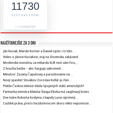
11730
VISITORS TODAY
Najčítanejšie za 3 dni
Ján Kuciak, Marián Kočner a Daniel Lipšic: čo túto…
Video o Jánovi Kuciakovi, vraj na Slovensku zakázané
Moslimskú investíciu za miliardu EUR rieši sám Fico,…
Z brucha beštie – ako fungujú súkromné…
Minulosť Zuzany Čaputovej a parazitovanie na…
Nový spasiteľ Slovákov Zoroslav Kollár je člen…
Platila Českou televizi vláda Spojených států amerických?
Partnerka ministra Matúša Šutaja Eštoka má zaujímavý biznis
Dve tváre Roberta Kodyma z kapely Lucie-úprimný…
Ľudské práva, prečo bezdomovcom skoro nikto nepomože…