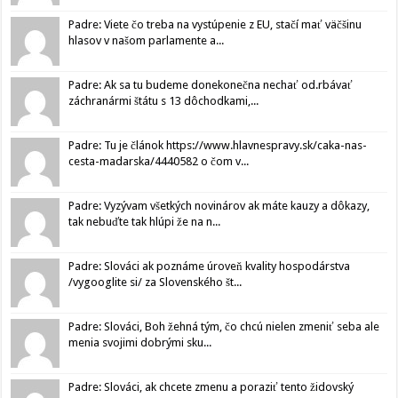
Padre: Viete čo treba na vystúpenie z EU, stačí mať väčšinu
hlasov v našom parlamente a...
Padre: Ak sa tu budeme donekonečna nechať od.rbávať
záchranármi štátu s 13 dôchodkami,...
Padre: Tu je článok https://www.hlavnespravy.sk/caka-nas-
cesta-madarska/4440582 o čom v...
Padre: Vyzývam všetkých novinárov ak máte kauzy a dôkazy,
tak nebuďte tak hlúpi že na n...
Padre: Slováci ak poznáme úroveň kvality hospodárstva
/vygooglite si/ za Slovenského št...
Padre: Slováci, Boh žehná tým, čo chcú nielen zmeniť seba ale
menia svojimi dobrými sku...
Padre: Slováci, ak chcete zmenu a poraziť tento židovský