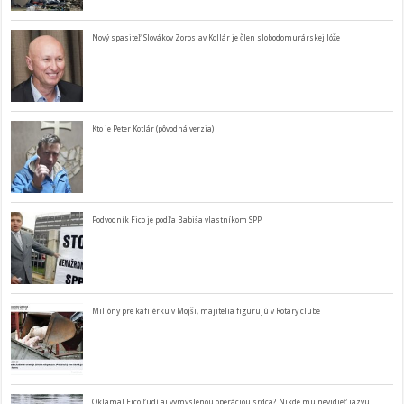
Nový spasiteľ Slovákov Zoroslav Kollár je člen slobodomurárskej lóže
Kto je Peter Kotlár (pôvodná verzia)
Podvodník Fico je podľa Babiša vlastníkom SPP
Milióny pre kafilérku v Mojši, majitelia figurujú v Rotary clube
Oklamal Fico ľudí aj vymyslenou operáciou srdca? Nikde mu nevidieť jazvu…