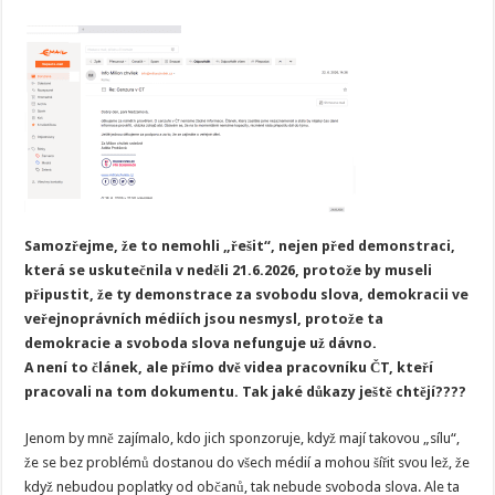
Samozřejme, že to nemohli „řešit“, nejen před demonstraci,
která se uskutečnila v neděli 21.6.2026, protože by museli
připustit, že ty demonstrace za svobodu slova, demokracii ve
veřejnoprávních médiích jsou nesmysl, protože ta
demokracie a svoboda slova nefunguje už dávno.
A není to článek, ale přímo dvě videa pracovníku ČT, kteří
pracovali na tom dokumentu. Tak jaké důkazy ještě chtějí????
Jenom by mně zajímalo, kdo jich sponzoruje, když mají takovou „sílu“,
že se bez problémů dostanou do všech médií a mohou šířit svou lež, že
když nebudou poplatky od občanů, tak nebude svoboda slova. Ale ta