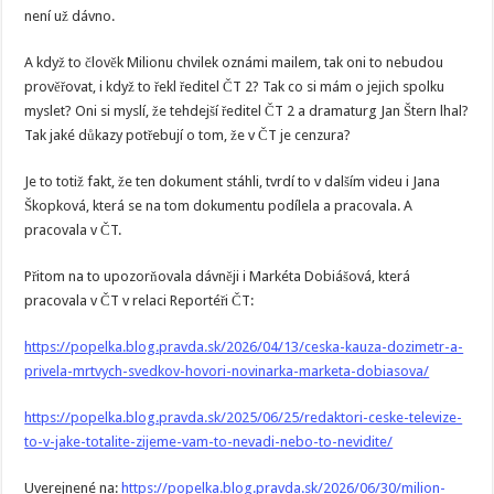
není už dávno.
A když to člověk Milionu chvilek oznámi mailem, tak oni to nebudou
prověřovat, i když to řekl ředitel ČT 2? Tak co si mám o jejich spolku
myslet? Oni si myslí, že tehdejší ředitel ČT 2 a dramaturg Jan Štern lhal?
Tak jaké důkazy potřebují o tom, že v ČT je cenzura?
Je to totiž fakt, že ten dokument stáhli, tvrdí to v dalším videu i Jana
Škopková, která se na tom dokumentu podílela a pracovala. A
pracovala v ČT.
Přitom na to upozorňovala dávněji i Markéta Dobiášová, která
pracovala v ČT v relaci Reportéři ČT:
https://popelka.blog.pravda.sk/2026/04/13/ceska-kauza-dozimetr-a-
privela-mrtvych-svedkov-hovori-novinarka-marketa-dobiasova/
https://popelka.blog.pravda.sk/2025/06/25/redaktori-ceske-televize-
to-v-jake-totalite-zijeme-vam-to-nevadi-nebo-to-nevidite/
Uverejnené na:
https://popelka.blog.pravda.sk/2026/06/30/milion-