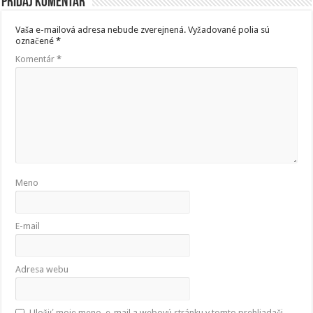
Pridaj komentár
Vaša e-mailová adresa nebude zverejnená.
Vyžadované polia sú
označené
*
Komentár
*
Meno
E-mail
Adresa webu
Uložiť moje meno, e-mail a webovú stránku v tomto prehliadači