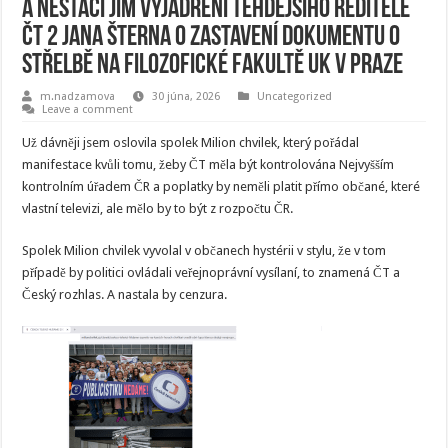
a nestačí jim vyjádření tehdejšího ředitele
ČT 2 Jana Šterna o zastavení dokumentu o
střelbě na Filozofické fakultě UK v Praze
m.nadzamova
30 júna, 2026
Uncategorized
Leave a comment
Už dávněji jsem oslovila spolek Milion chvilek, který pořádal
manifestace kvůli tomu, žeby ČT měla být kontrolována Nejvyšším
kontrolním úřadem ČR a poplatky by neměli platit přímo občané, které
vlastní televizi, ale mělo by to být z rozpočtu ČR.
Spolek Milion chvilek vyvolal v občanech hystérii v stylu, že v tom
případě by politici ovládali veřejnoprávní vysílaní, to znamená ČT a
Český rozhlas. A nastala by cenzura.