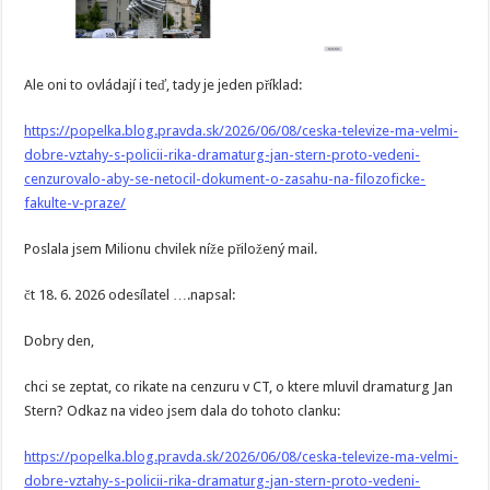
Ale oni to ovládají i teď, tady je jeden příklad:
https://popelka.blog.pravda.sk/2026/06/08/ceska-televize-ma-velmi-
dobre-vztahy-s-policii-rika-dramaturg-jan-stern-proto-vedeni-
cenzurovalo-aby-se-netocil-dokument-o-zasahu-na-filozoficke-
fakulte-v-praze/
Poslala jsem Milionu chvilek níže přiložený mail.
čt 18. 6. 2026 odesílatel ….napsal:
Dobry den,
chci se zeptat, co rikate na cenzuru v CT, o ktere mluvil dramaturg Jan
Stern? Odkaz na video jsem dala do tohoto clanku:
https://popelka.blog.pravda.sk/2026/06/08/ceska-televize-ma-velmi-
dobre-vztahy-s-policii-rika-dramaturg-jan-stern-proto-vedeni-