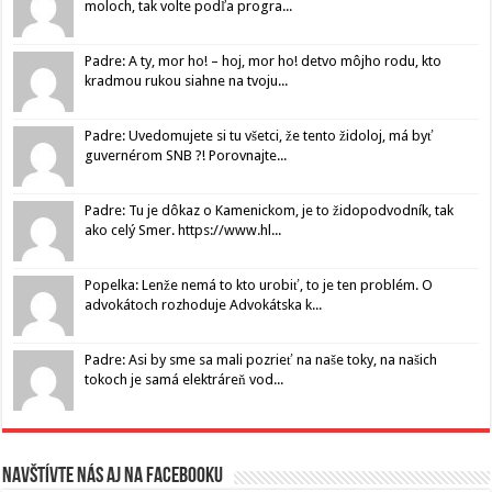
moloch, tak volte podľa progra...
Padre: A ty, mor ho! – hoj, mor ho! detvo môjho rodu, kto
kradmou rukou siahne na tvoju...
Padre: Uvedomujete si tu všetci, že tento židoloj, má byť
guvernérom SNB ?! Porovnajte...
Padre: Tu je dôkaz o Kamenickom, je to židopodvodník, tak
ako celý Smer. https://www.hl...
Popelka: Lenže nemá to kto urobiť, to je ten problém. O
advokátoch rozhoduje Advokátska k...
Padre: Asi by sme sa mali pozrieť na naše toky, na našich
tokoch je samá elektráreň vod...
Navštívte nás aj na Facebooku