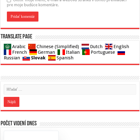
pre moje budúce komentáre.
Translate page
Arabic
Chinese (Simplified)
Dutch
English
French
German
Italian
Portuguese
Slovak
Russian
Spanish
Počet videní dnes