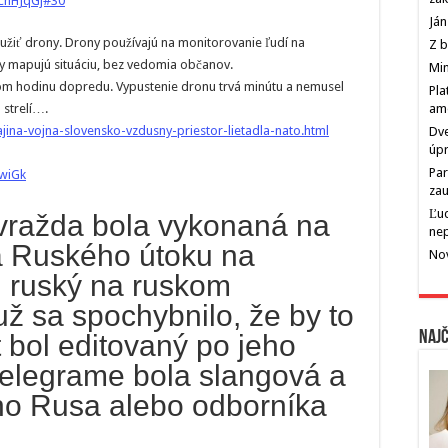
eChHJqGj#30
Ján
oužiť drony. Drony používajú na monitorovanie ľudí na
Z b
y mapujú situáciu, bez vedomia občanov.
Min
tom hodinu dopredu. Vypustenie dronu trvá minútu a nemusel
Pla
 strelí….
am
ina-vojna-slovensko-vzdusny-priestor-lietadla-nato.html
Dve
úp
Par
wiGk
zau
Ľu
vražda bola vykonaná na
ne
a Ruského útoku na
Nov
l ruský na ruskom
ž sa spochybnilo, že by to
Najč
t bol editovaný po jeho
 telegrame bola slangová a
ho Rusa alebo odborníka