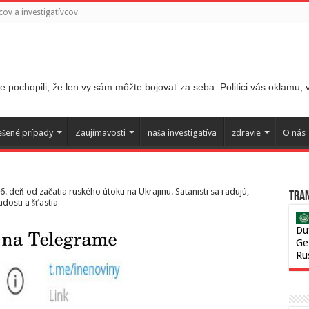
ov a investigatívcov
 pochopili, že len vy sám môžte bojovať za seba. Politici vás oklamu,
ešené prípady
Zaujímavosti
naša investigatíva
zdravie
O nás
6. deň od začatia ruského útoku na Ukrajinu. Satanisti sa radujú,
Tran
dosti a šťastia
Du
Ge
Ru