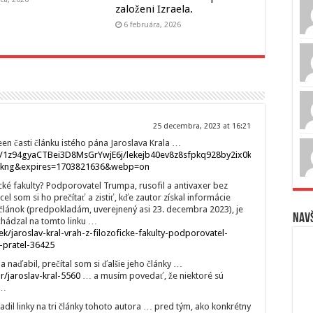
založeni Izraela.
6 februára, 2026
25 decembra, 2023 at 16:21
een časti článku istého pána Jaroslava Krala …
net/1z94gyaCTBei3D8MsGrYwjE6j/lekejb40ev8z8sfpkq928by2ix0kzan8f1nwg6i.
-kng&expires=1703821636&webp=on
cké fakulty? Podporovatel Trumpa, rusofil a antivaxer bez
el som si ho prečítať a zistiť, kďe zautor získal informácie
 článok (predpokladám, uverejnený asi 23. decembra 2023), je
Navš
hádzal na tomto linku …
k/jaroslav-kral-vrah-z-filozoficke-fakulty-podporovatel-
-pratel-36425
 naďabil, prečítal som si ďalšie jeho články …
r/jaroslav-kral-5560
… a musím povedať, že niektoré sú
 …
dil linky na tri články tohoto autora … pred tým, ako konkrétny