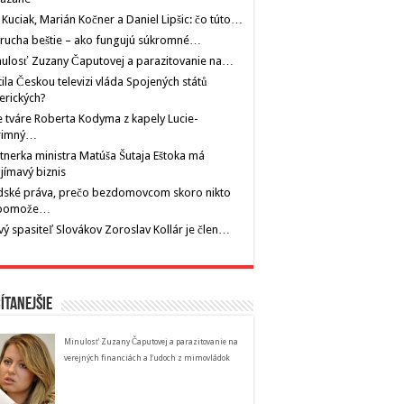
 Kuciak, Marián Kočner a Daniel Lipšic: čo túto…
rucha beštie – ako fungujú súkromné…
ulosť Zuzany Čaputovej a parazitovanie na…
tila Českou televizi vláda Spojených států
erických?
 tváre Roberta Kodyma z kapely Lucie-
rimný…
tnerka ministra Matúša Šutaja Eštoka má
jímavý biznis
dské práva, prečo bezdomovcom skoro nikto
pomože…
ý spasiteľ Slovákov Zoroslav Kollár je člen…
ítanejšie
Minulosť Zuzany Čaputovej a parazitovanie na
verejných financiách a ľudoch z mimovládok