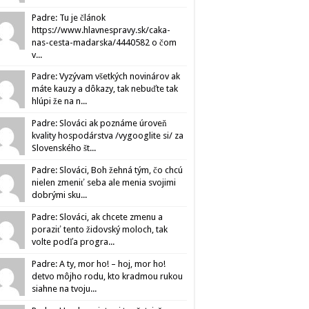
Padre: Tu je článok
https://www.hlavnespravy.sk/caka-
nas-cesta-madarska/4440582 o čom
v...
Padre: Vyzývam všetkých novinárov ak
máte kauzy a dôkazy, tak nebuďte tak
hlúpi že na n...
Padre: Slováci ak poznáme úroveň
kvality hospodárstva /vygooglite si/ za
Slovenského št...
Padre: Slováci, Boh žehná tým, čo chcú
nielen zmeniť seba ale menia svojimi
dobrými sku...
Padre: Slováci, ak chcete zmenu a
poraziť tento židovský moloch, tak
volte podľa progra...
Padre: A ty, mor ho! – hoj, mor ho!
detvo môjho rodu, kto kradmou rukou
siahne na tvoju...