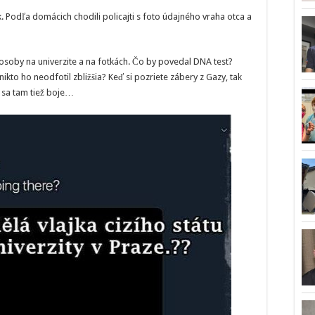
. Podľa domácich chodili policajti s foto údajného vraha otca a
 osoby na univerzite a na fotkách. Čo by povedal DNA test?
nikto ho neodfotil zbližšia? Keď si pozriete zábery z Gazy, tak
ú sa tam tiež boje…