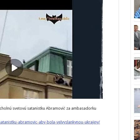
vrcholnú svetovú satanistku Abramovič za ambasadorku
satanistku-abramovic-aby-bola-velvyslankynou-ukrajiny/