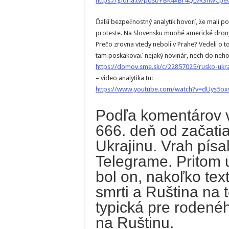
https://gloria.tv/post/PBK4xBr4QLVR3nwCp
Ďalší bezpečnostný analytik hovorí, že mali p
proteste. Na Slovensku mnohé americké dron
Prečo zrovna vtedy neboli v Prahe? Vedeli o 
tam poskakovať nejaký novinár, nech do neho
https://domov.sme.sk/c/22857025/rusko-ukraj
– video analytika tu:
https://www.youtube.com/watch?v=dUys5ox
Podľa komentárov 
666. deň od začati
Ukrajinu. Vrah písa
Telegrame. Pritom u
bol on, nakoľko tex
smrti a Ruština na
typická pre rodené
na Ruštinu.