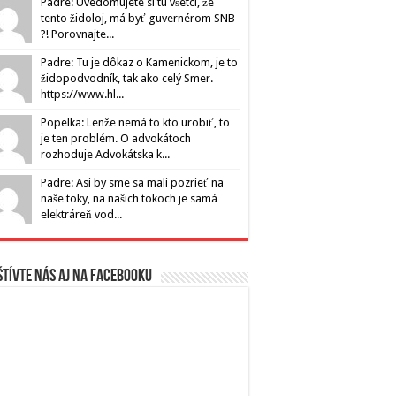
Padre: Uvedomujete si tu všetci, že
tento židoloj, má byť guvernérom SNB
?! Porovnajte...
Padre: Tu je dôkaz o Kamenickom, je to
židopodvodník, tak ako celý Smer.
https://www.hl...
Popelka: Lenže nemá to kto urobiť, to
je ten problém. O advokátoch
rozhoduje Advokátska k...
Padre: Asi by sme sa mali pozrieť na
webp?
naše toky, na našich tokoch je samá
elektráreň vod...
tívte nás aj na Facebooku