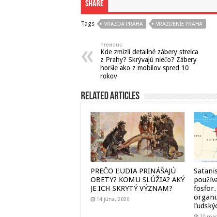
Share
Tags
VRAZDA PRAHA
VRAZDENIE PRAHA
Previous
Kde zmizli detailné zábery strelca
z Prahy? Skrývajú niečo? Zábery
horšie ako z mobilov spred 10
rokov
Related Articles
PREČO ĽUDIA PRINÁŠAJÚ
Satanis
OBETY? KOMU SLÚŽIA? AKÝ
použív
JE ICH SKRYTÝ VÝZNAM?
fosfor.
organi
14 júna, 2026
ľudský
20 mar