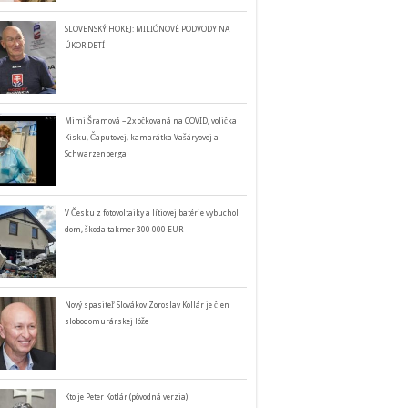
SLOVENSKÝ HOKEJ: MILIÓNOVÉ PODVODY NA
ÚKOR DETÍ
Mimi Šramová – 2x očkovaná na COVID, volička
Kisku, Čaputovej, kamarátka Vašáryovej a
Schwarzenberga
V Česku z fotovoltaiky a lítiovej batérie vybuchol
dom, škoda takmer 300 000 EUR
Nový spasiteľ Slovákov Zoroslav Kollár je člen
slobodomurárskej lóže
Kto je Peter Kotlár (pôvodná verzia)