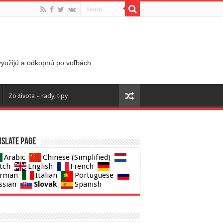
 využijú a odkopnú po voľbách.
Zo života – rady, tipy
slate page
Arabic
Chinese (Simplified)
tch
English
French
rman
Italian
Portuguese
Slovak
ssian
Spanish