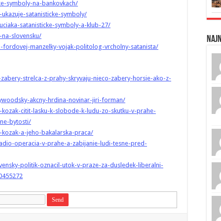
icke-symboly-na-bankovkach/
-ukazuje-satanisticke-symboly/
uciaka-satanisticke-symboly-a-klub-27/
-na-slovensku/
Naj
-fordovej-manzelky-vojak-politolog-vrcholny-satanista/
-zabery-strelca-z-prahy-skryvaju-nieco-zabery-horsie-ako-z-
ywoodsky-akcny-hrdina-novinar-jiri-forman/
-kozak-citit-lasku-k-slobode-k-ludu-zo-skutku-v-prahe-
ne-bytosti/
-kozak-a-jeho-bakalarska-praca/
ladio-operacia-v-prahe-a-zabijanie-ludi-tesne-pred-
vensky-politik-oznacil-utok-v-praze-za-dusledek-liberalni-
40455272