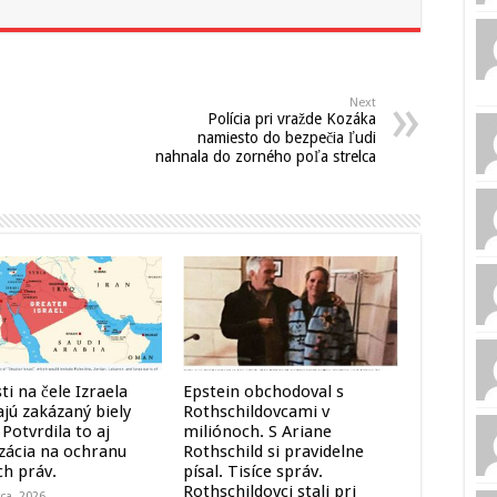
Next
Polícia pri vražde Kozáka
namiesto do bezpečia ľudi
nahnala do zorného poľa strelca
ti na čele Izraela
Epstein obchodoval s
ajú zakázaný biely
Rothschildovcami v
 Potvrdila to aj
miliónoch. S Ariane
zácia na ochranu
Rothschild si pravidelne
ch práv.
písal. Tisíce správ.
Rothschildovci stali pri
ca, 2026