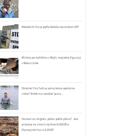
Podvodník Fico je podľa Babiša vlastníkom SPP
Milióny pre kafilérku v Mojši, majitelia figurujú
v Rotary clube
Oklamal Fico ľudí aj vymyslenou operáciou
srdca? Nikde mu nevidieť jazvu…
Horiace Los Angeles, požiar podľa plánu? ..ako
príprava na smart city SmartLA2028 a
Olympijské hry v LA 2028?