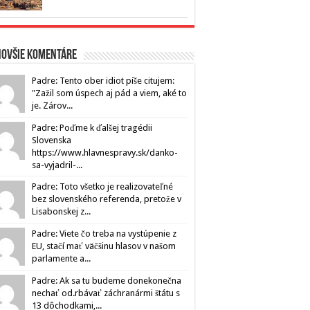
novšie komentáre
Padre: Tento ober idiot píše citujem:
"Zažil som úspech aj pád a viem, aké to
je. Zárov...
Padre: Poďme k ďalšej tragédii
Slovenska
https://www.hlavnespravy.sk/danko-
sa-vyjadril-...
Padre: Toto všetko je realizovateľné
bez slovenského referenda, pretože v
Lisabonskej z...
Padre: Viete čo treba na vystúpenie z
EU, stačí mať väčšinu hlasov v našom
parlamente a...
Padre: Ak sa tu budeme donekonečna
nechať od.rbávať záchranármi štátu s
13 dôchodkami,...