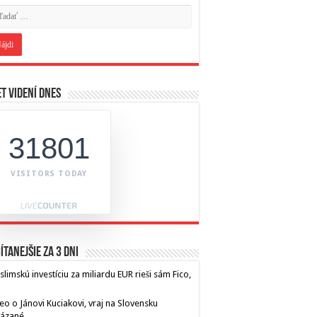
t videní dnes
31801
VISITORS TODAY
ítanejšie za 3 dni
limskú investíciu za miliardu EUR rieši sám Fico,
eo o Jánovi Kuciakovi, vraj na Slovensku
kázané