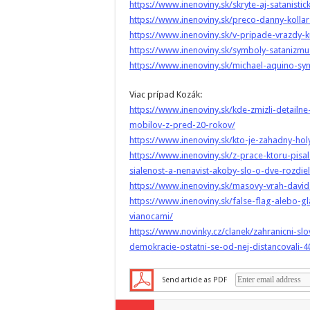
https://www.inenoviny.sk/skryte-aj-satanist
https://www.inenoviny.sk/preco-danny-kollar
https://www.inenoviny.sk/v-pripade-vrazdy-k
https://www.inenoviny.sk/symboly-satanizmu
https://www.inenoviny.sk/michael-aquino-syn
Viac prípad Kozák:
https://www.inenoviny.sk/kde-zmizli-detailne
mobilov-z-pred-20-rokov/
https://www.inenoviny.sk/kto-je-zahadny-hol
https://www.inenoviny.sk/z-prace-ktoru-pisal
sialenost-a-nenavist-akoby-slo-o-dve-rozdiel
https://www.inenoviny.sk/masovy-vrah-david
https://www.inenoviny.sk/false-flag-alebo-g
vianocami/
https://www.novinky.cz/clanek/zahranicni-slo
demokracie-ostatni-se-od-nej-distancovali-
Send article as PDF