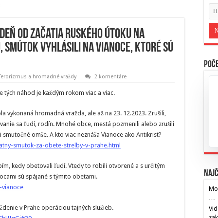
 deň od začatia ruského útoku na
ú, smútok vyhlásili na Vianoce, ktoré sú
Poče
Terorizmus a hromadné vraždy
2 komentáre
le tých náhod je každým rokom viac a viac.
la vykonaná hromadná vražda, ale až na 23. 12.2023. Zrušili,
ávanie sa ľudí, rodín. Mnohé obce, mestá pozmenili alebo zrušili
li smutočné omše. A kto viac neznáša Vianoce ako Antikrist?
tatny-smutok-za-obete-strelby-v-prahe.html
, kedy obetovali ľudí. Vtedy to robili otvorené a s určitým
Najč
nocami sú spájané s týmito obetami.
e-vianoce
Mos
…
ždenie v Prahe operáciou tajných služieb.
Vid
za