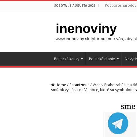
Podporte národovc
SOBOTA , 8 AUGUSTA 2026
inenoviny
www.inenoviny.sk Informujeme vás, aby ste
Politické kauzy
Politické dianie
Nevyri
Home
/
Satanizmus
/
Vrah v Prahe zabíjal na 66
smútok vyhlásili na Vianoce, ktoré sú symbolom ra