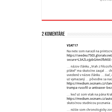
2 komentáre
VIAT17
Na nete som narazil na printscr
https://seedeu7503.gloriatv.
secure=L3AZLoJpbGAmIfbNSE
… názov článku „Vrah z Filozofi
přátel“ ma skutočne zaujal … chc
uvedené v názve článku … žiaľ,
už vymazaný … pôvodne sa nac
https://medium.seznam.cz/clane
trumpa-rusofil-a-antivaxer-bez
… keď už som však na pána Krala
https://medium.seznam.cz/auto
skutočnou studnicou poznania
… nižšie som chronologicky zora