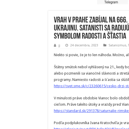
Vrah v Prahe zabíjal na 666.
Ukrajinu. Satanisti sa raduj
symbolom radosti a šťastia
jj
24 decembra, 2023
Satanizmus
,
Niekto si povie, že je to len náhoda. Možno, a
Štátny smútok nebol vyhlásený na 21., kedy bo
alebo pozmenili sa vianočné slávnosti a stret
programy. Namiesto radosti a šťastia sa slúži
https://svet.sme.sk/c/23260615/cesko-drzi-s
V minulosti práve obdobie Vianoc bolo obdobím
cieľom. Práve takéto útoky a vraždy pred Via
https://standard.sk/291378/saturnalie-rimsk
Podľa podplukovníka Ivana Kratochvíľa je vra