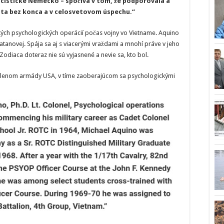
nacistické Nemecko – spočíva v tom, že podporovala a
ota bez konca a v celosvetovom úspechu.“
kých psychologických operácií počas vojny vo Vietname. Aquino
Satanovej. Spája sa aj s viacerými vraždami a mnohí práve v jeho
odiaca doteraz nie sú vyjasnené a nevie sa, kto bol.
l členom armády USA, v tíme zaoberajúcom sa psychologickými