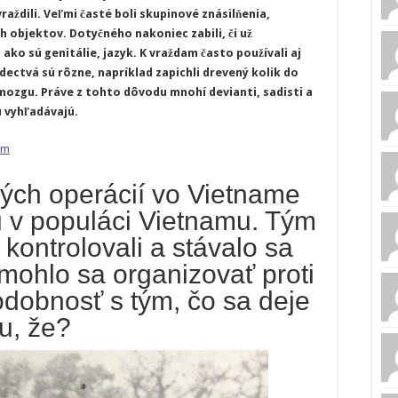
vraždili. Veľmi časté boli skupinové znásilňenia,
h objektov. Dotyčného nakoniec zabili, či už
ako sú genitálie, jazyk. K vraždam často používali aj
dectvá sú rôzne, napríklad zapichli drevený kolik do
 mozgu. Práve z tohto dôvodu mnohí devianti, sadisti a
u vyhľadávajú.
am
ých operácií vo Vietname
u v populáci Vietnamu. Tým
 kontrolovali a stávalo sa
mohlo sa organizovať proti
odobnosť s tým, čo sa deje
u, že?