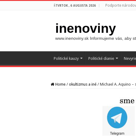
Podporte národovc
ŠTVRTOK , 6 AUGUSTA 2026
inenoviny
www.inenoviny.sk Informujeme vás, aby ste
Politické kauzy
Politické dianie
Nevyri
Home
/
okultizmus a iné
/
Michael A. Aquino – 