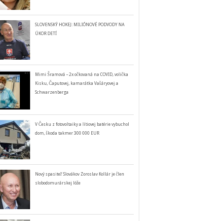
SLOVENSKÝ HOKEJ: MILIÓNOVÉ PODVODY NA
ÚKOR DETÍ
Mimi Šramová – 2x očkovaná na COVID, volička
Kisku, Čaputovej, kamarátka Vašáryovej a
Schwarzenberga
V Česku z fotovoltaiky a lítiovej batérie vybuchol
dom, škoda takmer 300 000 EUR
Nový spasiteľ Slovákov Zoroslav Kollár je člen
slobodomurárskej lóže