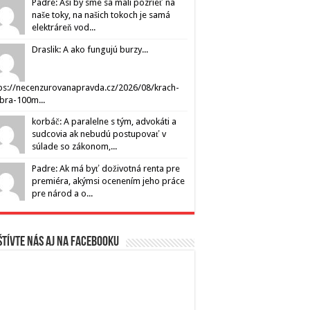
Padre: Asi by sme sa mali pozrieť na
naše toky, na našich tokoch je samá
elektráreň vod...
Draslik: A ako fungujú burzy...
ps://necenzurovanapravda.cz/2026/08/krach-
ibra-100m...
korbáč: A paralelne s tým, advokáti a
sudcovia ak nebudú postupovať v
súlade so zákonom,...
Padre: Ak má byť doživotná renta pre
premiéra, akýmsi ocenením jeho práce
pre národ a o...
tívte nás aj na Facebooku