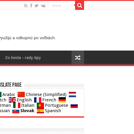
 využijú a odkopnú po voľbách.
Zo života – rady, tipy
slate page
Arabic
Chinese (Simplified)
tch
English
French
rman
Italian
Portuguese
Slovak
ssian
Spanish