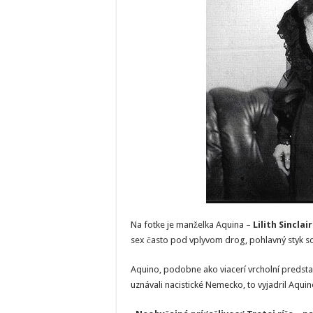
Na fotke je manželka Aquina –
Lilith Sinclair
sex často pod vplyvom drog, pohlavný styk s
Aquino, podobne ako viacerí vrcholní predsta
uznávali nacistické Nemecko, to vyjadril Aquin