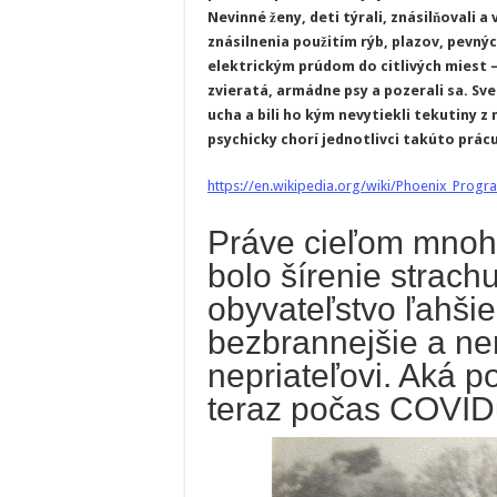
Nevinné ženy, deti týrali, znásilňovali a 
znásilnenia použitím rýb, plazov, pevnýc
elektrickým prúdom do citlivých miest – 
zvieratá, armádne psy a pozerali sa. Sve
ucha a bili ho kým nevytiekli tekutiny z
psychicky chorí jednotlivci takúto prác
https://en.wikipedia.org/wiki/Phoenix_Progr
Práve cieľom mnoh
bolo šírenie strach
obyvateľstvo ľahšie
bezbrannejšie a ne
nepriateľovi. Aká p
teraz počas COVID