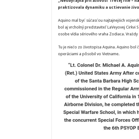
„Neobyčajná príťažlivosť Tretej ríše – 
praktizovala dynamiku a uctievanie živ
Aquino mal byť súčasťou najtajnejšich vojens
bol aj vrcholný predstaviteľ LaVeyovej Cirkvi 
osobe vídia sériového vraha Zodiaca. Vraždy Z
Tu je niečo zo životopisa Aquina. Aquino bo
operáciami a pôsobil vo Vietname.