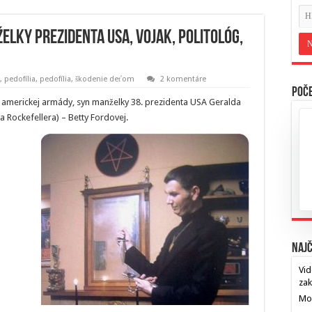
elky prezidenta USA, vojak, politológ,
,
pedofília
,
pedofília, škodenie deťom
2 komentáre
Poče
ľ americkej armády, syn manželky 38. prezidenta USA Geralda
a Rockefellera) – Betty Fordovej.
Najč
Vid
za
Mos
…