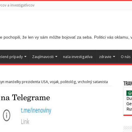
ov a investigatívcov
 pochopili, že len vy sám môžte bojovať za seba. Politici vás oklamu,
ešené prípady
Zaujímavosti
naša investigatíva
zdravie
O nás
syn manželky prezidenta USA, vojak, politológ, vrcholný satanista
Tran
Du
Ge
Ru