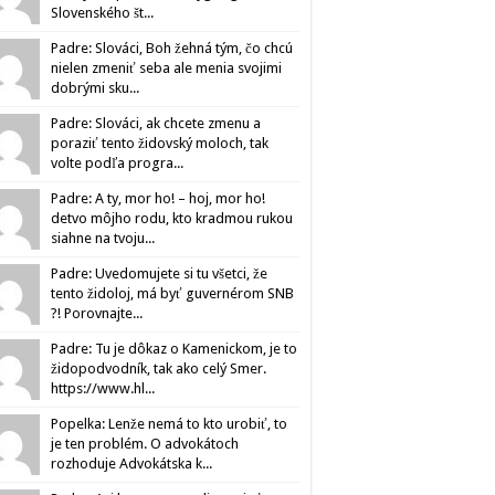
Slovenského št...
Padre: Slováci, Boh žehná tým, čo chcú
nielen zmeniť seba ale menia svojimi
dobrými sku...
Padre: Slováci, ak chcete zmenu a
poraziť tento židovský moloch, tak
volte podľa progra...
Padre: A ty, mor ho! – hoj, mor ho!
detvo môjho rodu, kto kradmou rukou
siahne na tvoju...
Padre: Uvedomujete si tu všetci, že
tento židoloj, má byť guvernérom SNB
?! Porovnajte...
Padre: Tu je dôkaz o Kamenickom, je to
židopodvodník, tak ako celý Smer.
https://www.hl...
Popelka: Lenže nemá to kto urobiť, to
je ten problém. O advokátoch
rozhoduje Advokátska k...