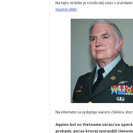
Na tejto stránke je rozobratý súvis s vraždam
magick-666/
Na internete sa vyskytuje viacero článkov, ktor
Aquino bol vo Vietname súčasťou operác
prvkami, počas ktorej vyvraždili členov