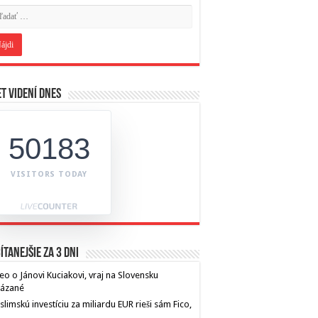
t videní dnes
50183
VISITORS TODAY
ítanejšie za 3 dni
eo o Jánovi Kuciakovi, vraj na Slovensku
kázané
limskú investíciu za miliardu EUR rieši sám Fico,