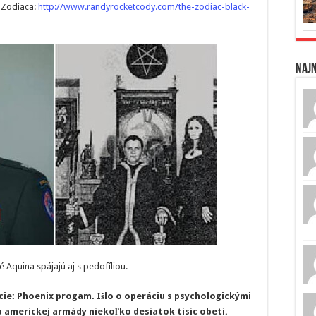
i Zodiaca:
http://www.randyrocketcody.com/the-zodiac-black-
Naj
é Aquina spájajú aj s pedofíliou.
ie: Phoenix progam. Išlo o operáciu s psychologickými
ia americkej armády niekoľko desiatok tisíc obetí.