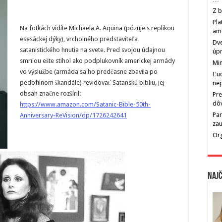
Z b
Pla
Na fotkách vidíte Michaela A. Aquina (pózuje s replikou
am
esesáckej dýky), vrcholného predstaviteľa
Dve
satanistického hnutia na svete. Pred svojou údajnou
úp
smrťou ešte stihol ako podplukovník americkej armády
Min
vo výslužbe (armáda sa ho predčasne zbavila po
Ľu
pedofilnom škandále) revidovať Satanskú bibliu, jej
ne
obsah značne rozšíril:
Pre
dô
https://www.amazon.com/Satanic-Bible-50th-
Par
Anniversary-ReVision/dp/1726242641
zau
Org
Najč