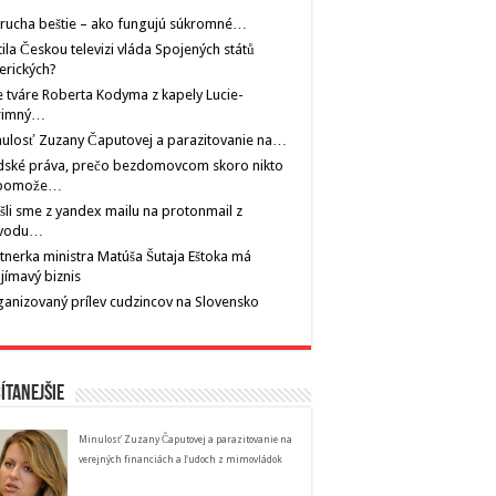
rucha beštie – ako fungujú súkromné…
tila Českou televizi vláda Spojených států
erických?
 tváre Roberta Kodyma z kapely Lucie-
rimný…
ulosť Zuzany Čaputovej a parazitovanie na…
dské práva, prečo bezdomovcom skoro nikto
pomože…
šli sme z yandex mailu na protonmail z
vodu…
tnerka ministra Matúša Šutaja Eštoka má
jímavý biznis
anizovaný prílev cudzincov na Slovensko
ítanejšie
Minulosť Zuzany Čaputovej a parazitovanie na
verejných financiách a ľudoch z mimovládok