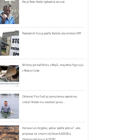
Kto je Peter Kotlár (pôvodná verzia)
Podvodník Fico je podľa Babiša vlastníkom SPP
Milióny pre kafilérku v Mojši, majitelia figurujú
v Rotary clube
Oklamal Fico ľudí aj vymyslenou operáciou
srdca? Nikde mu nevidieť jazvu…
Horiace Los Angeles, požiar podľa plánu? ..ako
príprava na smart city SmartLA2028 a
Olympijské hry v LA 2028?