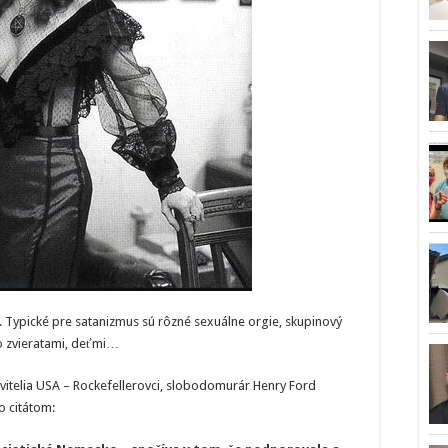
. Typické pre satanizmus sú rôzné sexuálne orgie, skupinový
o zvieratami, deťmi…
vitelia USA – Rockefellerovci, slobodomurár Henry Ford
o citátom: