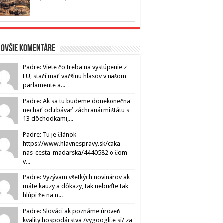
novšie komentáre
Padre: Viete čo treba na vystúpenie z
EU, stačí mať väčšinu hlasov v našom
parlamente a...
Padre: Ak sa tu budeme donekonečna
nechať od.rbávať záchranármi štátu s
13 dôchodkami,...
Padre: Tu je článok
https://www.hlavnespravy.sk/caka-
nas-cesta-madarska/4440582 o čom
v...
Padre: Vyzývam všetkých novinárov ak
máte kauzy a dôkazy, tak nebuďte tak
hlúpi že na n...
Padre: Slováci ak poznáme úroveň
kvality hospodárstva /vygooglite si/ za