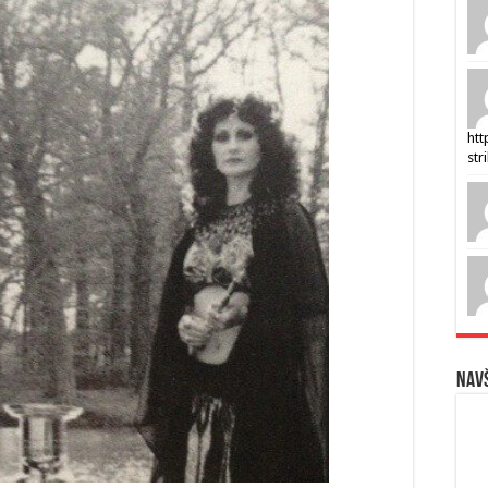
htt
str
Navš