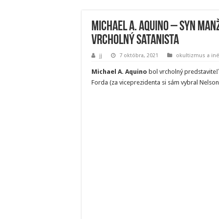
Michael A. Aquino – syn manž
vrcholný satanista
jj
7 októbra, 2021
okultizmus a iné
Michael A. Aquino
bol vrcholný predstavite
Forda (za viceprezidenta si sám vybral Nelson