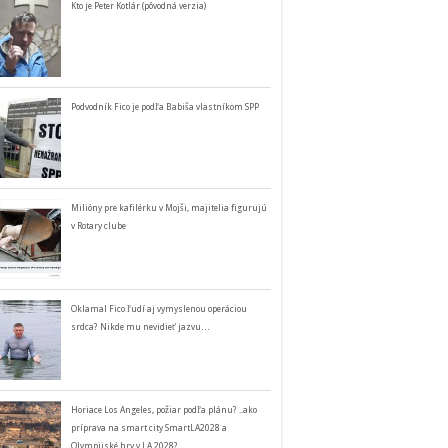
Kto je Peter Kotlár (pôvodná verzia)
Podvodník Fico je podľa Babiša vlastníkom SPP
Milióny pre kafilérku v Mojši, majitelia figurujú
v Rotary clube
Oklamal Fico ľudí aj vymyslenou operáciou
srdca? Nikde mu nevidieť jazvu…
Horiace Los Angeles, požiar podľa plánu? ..ako
príprava na smart city SmartLA2028 a
Olympijské hry v LA 2028?