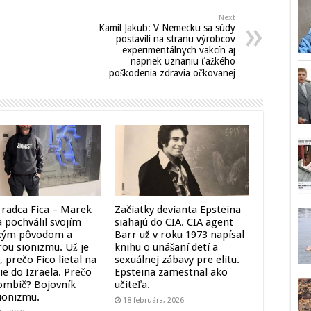
Next
Kamil Jakub: V Nemecku sa súdy
postavili na stranu výrobcov
experimentálnych vakcín aj
napriek uznaniu ťažkého
poškodenia zdravia očkovanej
 radca Fica – Marek
Začiatky devianta Epsteina
 pochválil svojím
siahajú do CIA. CIA agent
kým pôvodom a
Barr už v roku 1973 napísal
ou sionizmu. Už je
knihu o unášaní detí a
 prečo Fico lietal na
sexuálnej zábavy pre elitu.
ie do Izraela. Prečo
Epsteina zamestnal ako
ombič? Bojovník
učiteľa.
sionizmu.
18 februára, 2026