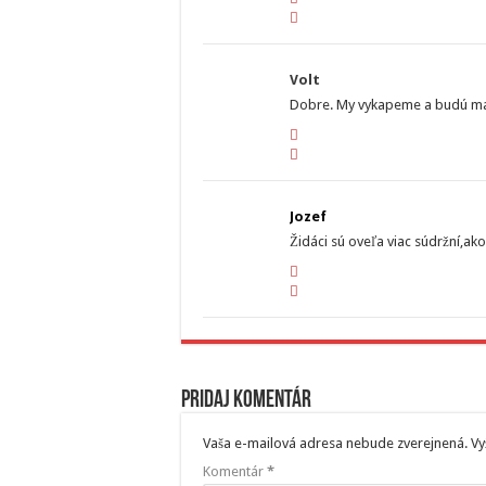
Volt
Dobre. My vykapeme a budú mať
Jozef
Židáci sú oveľa viac súdržní,ak
Pridaj komentár
Vaša e-mailová adresa nebude zverejnená.
Vy
Komentár
*