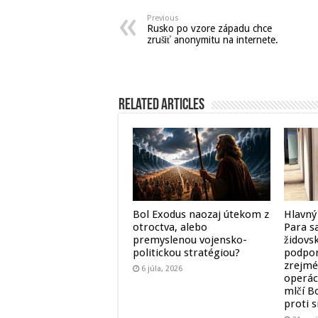
Previous
Rusko po vzore západu chce
zrušiť anonymitu na internete.
Related Articles
Bol Exodus naozaj útekom z
Hlavný
otroctva, alebo
Para sa
premyslenou vojensko-
židovs
politickou stratégiou?
podpor
zrejmé,
6 júla, 2026
operác
mlčí B
proti 