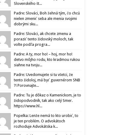
Slovenského št...
Padre: Slováci, Boh žehná tým, čo chcú
nielen zmeniť seba ale menia svojimi
dobrými sku...
Padre: Slováci, ak chcete zmenu a
poraziť tento židovský moloch, tak
volte podľa progra...
Padre: A ty, mor ho! – hoj, mor ho!
detvo môjho rodu, kto kradmou rukou
siahne na tvoju...
Padre: Uvedomujete si tu všetci, že
tento židoloj, má byť guvernérom SNB
?! Porovnajte...
Padre: Tu je dôkaz o Kamenickom, je to
židopodvodník, tak ako celý Smer.
https://www.hl...
Popelka: Lenže nemá to kto urobiť, to
je ten problém. O advokátoch
rozhoduje Advokátska k...