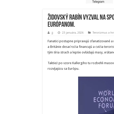
Židovský rabín vyzval na sp
Európanom.
jj
23 januára, 2026
Terorizmus a h
Fanatici postupne pripravujú sfanatizované a
a Británie desaťročia financujú a cvičia tero
tým šíria strach a lepšie ovládajú masy, vrátan
Taktiež po vzore Kallergiho tu rozbehli maso
rozvíjajúcu sa Európu.