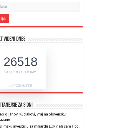
t videní dnes
26518
VISITORS TODAY
ítanejšie za 3 dni
eo o Jánovi Kuciakovi, vraj na Slovensku
kázané
limskú investíciu za miliardu EUR rieši sám Fico,