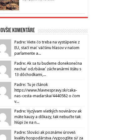
novšie komentáre
Padre: Viete čo treba na vystúpenie z
EU, stačí mať väčšinu hlasov v našom
parlamente a...
Padre: Ak sa tu budeme donekonečna
nechať od.rbávať záchranármi štátu s
13 dôchodkami,...
Padre: Tu je článok
https://www.hlavnespravy.sk/caka-
nas-cesta-madarska/4440582 o čom
v...
Padre: Vyzývam všetkých novinárov ak
máte kauzy a dôkazy, tak nebuďte tak
hlúpi že na n...
Padre: Slováci ak poznáme úroveň
kvality hospodárstva /vygooglite si/ za