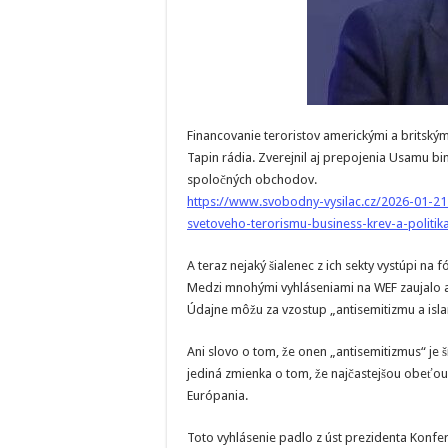
Financovanie teroristov americkými a britský
Tapin rádia. Zverejnil aj prepojenia Usamu b
spoločných obchodov.
https://www.svobodny-vysilac.cz/2026-01-21-
svetoveho-terorismu-business-krev-a-politik
A teraz nejaký šialenec z ich sekty vystúpi na 
Medzi mnohými vyhláseniami na WEF zaujalo a
Údajne môžu za vzostup „antisemitizmu a isl
Ani slovo o tom, že onen „antisemitizmus“ je
jediná zmienka o tom, že najčastejšou obeťou
Európania.
Toto vyhlásenie padlo z úst prezidenta Konf