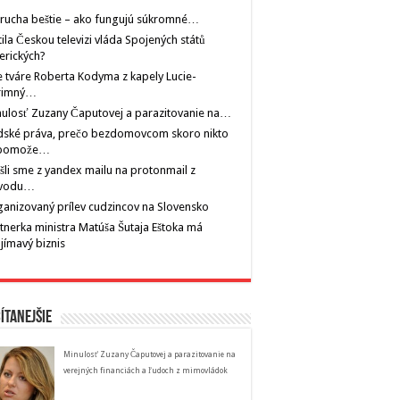
rucha beštie – ako fungujú súkromné…
tila Českou televizi vláda Spojených států
erických?
 tváre Roberta Kodyma z kapely Lucie-
rimný…
ulosť Zuzany Čaputovej a parazitovanie na…
dské práva, prečo bezdomovcom skoro nikto
pomože…
šli sme z yandex mailu na protonmail z
vodu…
anizovaný prílev cudzincov na Slovensko
tnerka ministra Matúša Šutaja Eštoka má
jímavý biznis
ítanejšie
Minulosť Zuzany Čaputovej a parazitovanie na
verejných financiách a ľudoch z mimovládok