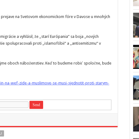
m prejave na Svetovom ekonomickom fóre v Davose u mnohých
migrácie a vyhlásil, že „starí Európania“ sa boja „nových
šie spolupracovali proti „islamofóbii“ a „antisemitizmu“ v
záujme oboch náboženstiev. Keď to budeme robiť spoločne, bude
in-na-wef-zide-a-muslimove-se-musi-sjednotit-proti-starym-
U