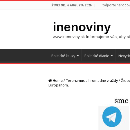
Podporte národovc
ŠTVRTOK , 6 AUGUSTA 2026
inenoviny
www.inenoviny.sk Informujeme vás, aby ste
Politické kauzy
Politické dianie
Nevyri
Home
/
Terorizmus a hromadné vraždy
/
Židov
Európanom.