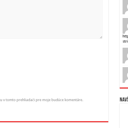
htt
str
Navš
ku v tomto prehliadači pre moje budúce komentáre.