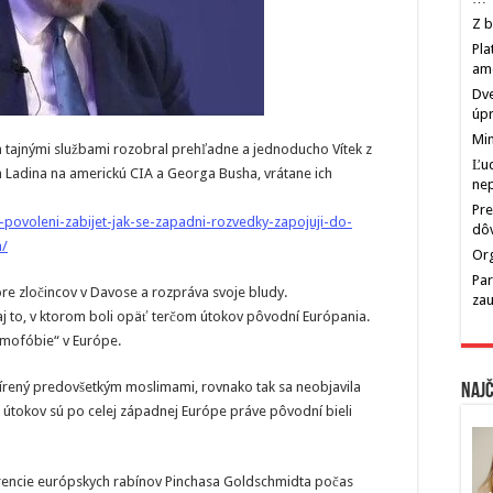
Z b
Pla
am
Dve
úp
Min
m tajnými službami rozobral prehľadne a jednoducho Vítek z
Ľu
in Ladina na americkú CIA a Georga Busha, vrátane ich
ne
Pre
povoleni-zabijet-jak-se-zapadni-rozvedky-zapojuji-do-
dô
a/
Org
Par
fóre zločincov v Davose a rozpráva svoje bludy.
zau
j to, v ktorom boli opäť terčom útokov pôvodní Európania.
amofóbie“ v Európe.
 šírený predovšetkým moslimami, rovnako tak sa neobjavila
Najč
 útokov sú po celej západnej Európe práve pôvodní bieli
erencie európskych rabínov Pinchasa Goldschmidta počas