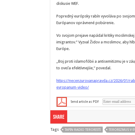
diskusie WEF.
Popredný európsky rabín vyvoláva po svojo
Európanov oprávnené pobúrenie.
Vo svojom prejave napádal kritiky moslimskej 
imigrantov.“ Vyzval Židov a moslimov, aby hlb
Európe.
„Boj proti islamofóbii a antisemitizmu je v 
to oveľa efektívnejšie,“ povedal.
https://necenzurovanapravda.cz/2026/01/rab
evropanum-video/
Send article as PDF
Share
Tags
TAPIN RADIO TERORISTI
TERORIZMUS V E