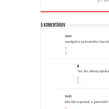
21 aprí
5 komentárov
Volt
neodpúšťa sa trestného činu n
jj
Ten, kto zákony vytvár
Volt
Ešte idú rozprávať o genocíde?