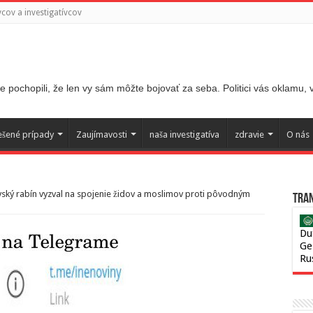
ov a investigatívcov
 pochopili, že len vy sám môžte bojovať za seba. Politici vás oklamu,
ešené prípady
Zaujímavosti
naša investigatíva
zdravie
O nás
ský rabín vyzval na spojenie židov a moslimov proti pôvodným
Tran
Du
Ge
Ru