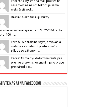
Padre: Asi by sme sa mali pozrieť na
naše toky, na našich tokoch je samá
elektráreň vod...
Draslik: A ako fungujú burzy...
ps://necenzurovanapravda.cz/2026/08/krach-
ibra-100m...
korbáč: A paralelne s tým, advokáti a
sudcovia ak nebudú postupovať v
súlade so zákonom,...
Padre: Ak má byť doživotná renta pre
premiéra, akýmsi ocenením jeho práce
pre národ a o...
tívte nás aj na Facebooku