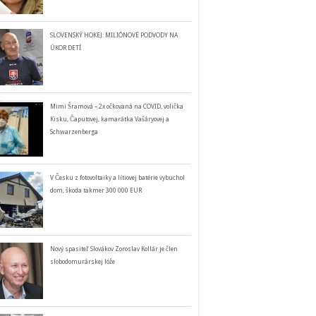
SLOVENSKÝ HOKEJ: MILIÓNOVÉ PODVODY NA
ÚKOR DETÍ
Mimi Šramová – 2x očkovaná na COVID, volička
Kisku, Čaputovej, kamarátka Vašáryovej a
Schwarzenberga
V Česku z fotovoltaiky a lítiovej batérie vybuchol
dom, škoda takmer 300 000 EUR
Nový spasiteľ Slovákov Zoroslav Kollár je člen
slobodomurárskej lóže