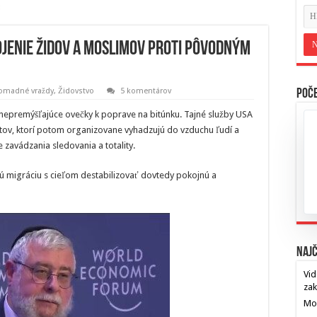
ojenie židov a moslimov proti pôvodným
romadné vraždy
,
Židovstvo
5 komentárov
Poče
 nepremýšľajúce ovečky k poprave na bitúnku. Tajné služby USA
ristov, ktorí potom organizovane vyhadzujú do vzduchu ľudí a
e zavádzania sledovania a totality.
vú migráciu s cieľom destabilizovať dovtedy pokojnú a
Najč
Vid
za
Mos
…