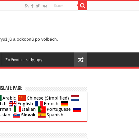
 využijú a odkopnú po voľbách.
Zo života – rady, tipy
slate page
Arabic
Chinese (Simplified)
tch
English
French
rman
Italian
Portuguese
Slovak
ssian
Spanish