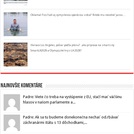
Oklamal Fico ľudí aj vymyslenou operáciou srdca? Nikde mu nevidieť jazvu…
Horiace Los Angeles, požiar podľa plánu? ..ako príprava na smart city
SmartLA2028 a Olympijské hry v LA 2028?
Najnovšie komentáre
Padre: Viete čo treba na vystúpenie z EU, stačí mať väčšinu
hlasov v našom parlamente a...
Padre: Ak sa tu budeme donekonečna nechať od.rbávať
záchranármi štátu s 13 dôchodkami,...