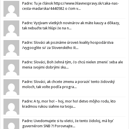
Padre: Tu je článok https://www.hlavnespravy.sk/caka-nas-
cesta-madarska/4440582 o čom v...
Padre: Vyzývam všetkých novinárov ak máte kauzy a dôkazy,
tak nebuďte tak hlúpi že na n...
Padre: Slováci ak poznáme úroveň kvality hospodárstva
/vygooglite si/ za Slovenského št...
Padre: Slováci, Boh žehná tým, čo chcú nielen zmeniť seba ale
menia svojimi dobrými sku...
Padre: Slováci, ak chcete zmenu a poraziť tento židovský
moloch, tak volte podľa progra...
Padre: A ty, mor ho! – hoj, mor ho! detvo môjho rodu, kto
kradmou rukou siahne na tvoju...
Padre: Uvedomujete si tu všetci, že tento židoloj, má byť
guvernérom SNB ?! Porovnajte...