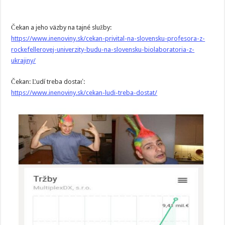
Čekan a jeho väzby na tajné služby:
https://www.inenoviny.sk/cekan-privital-na-slovensku-profesora-z-
rockefellerovej-univerzity-budu-na-slovensku-biolaboratoria-z-
ukrajiny/
Čekan: Ľudí treba dostať:
https://www.inenoviny.sk/cekan-ludi-treba-dostat/