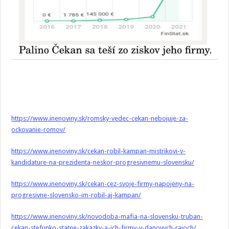
https://www.inenoviny.sk/romsky-vedec-cekan-nebojuje-za-
ockovanie-romov/
https://www.inenoviny.sk/cekan-robil-kampan-mistrikovi-v-
kandidature-na-prezidenta-neskor-progresivnemu-slovensku/
https://www.inenoviny.sk/cekan-cez-svoje-firmy-napojeny-na-
progresivne-slovensko-im-robil-aj-kampan/
https://www.inenoviny.sk/novodoba-mafia-na-slovensku-truban-
cekan-stefunko-statne-zakazky-a-ich-firmy-v-danovych-rajoch/