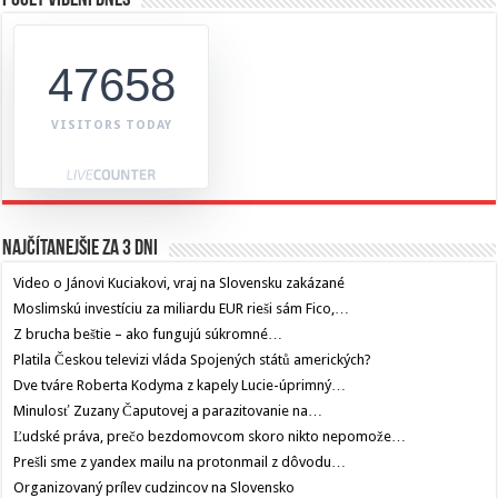
47658
VISITORS TODAY
Najčítanejšie za 3 dni
Video o Jánovi Kuciakovi, vraj na Slovensku zakázané
Moslimskú investíciu za miliardu EUR rieši sám Fico,…
Z brucha beštie – ako fungujú súkromné…
Platila Českou televizi vláda Spojených států amerických?
Dve tváre Roberta Kodyma z kapely Lucie-úprimný…
Minulosť Zuzany Čaputovej a parazitovanie na…
Ľudské práva, prečo bezdomovcom skoro nikto nepomože…
Prešli sme z yandex mailu na protonmail z dôvodu…
Organizovaný prílev cudzincov na Slovensko