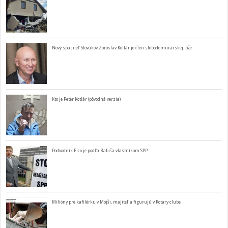
Nový spasiteľ Slovákov Zoroslav Kollár je člen slobodomurárskej lóže
Kto je Peter Kotlár (pôvodná verzia)
Podvodník Fico je podľa Babiša vlastníkom SPP
Milióny pre kafilérku v Mojši, majitelia figurujú v Rotary clube