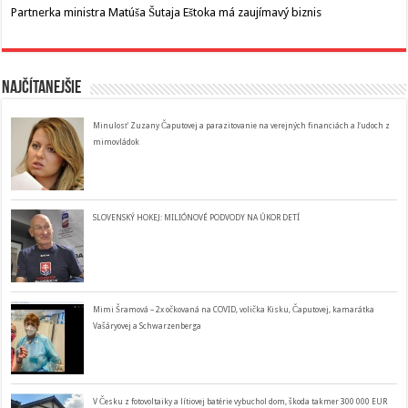
Partnerka ministra Matúša Šutaja Eštoka má zaujímavý biznis
Najčítanejšie
Minulosť Zuzany Čaputovej a parazitovanie na verejných financiách a ľudoch z
mimovládok
SLOVENSKÝ HOKEJ: MILIÓNOVÉ PODVODY NA ÚKOR DETÍ
Mimi Šramová – 2x očkovaná na COVID, volička Kisku, Čaputovej, kamarátka
Vašáryovej a Schwarzenberga
V Česku z fotovoltaiky a lítiovej batérie vybuchol dom, škoda takmer 300 000 EUR