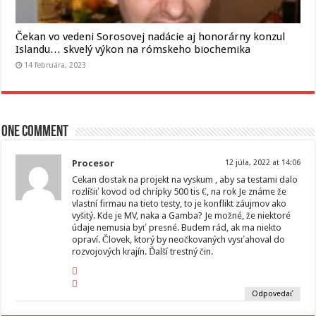
Čekan vo vedeni Sorosovej nadácie aj honorárny konzul
Islandu… skvelý výkon na rómskeho biochemika
14 februára, 2023
One comment
Procesor
12 júla, 2022 at 14:06
Cekan dostak na projekt na vyskum , aby sa testami dalo
rozlíšiť kovod od chrípky 500 tis €, na rok Je známe že
vlastní firmau na tieto testy, to je konflikt záujmov ako
vyšitý. Kde je MV, naka a Gamba? Je možné, že niektoré
údaje nemusia byť presné. Budem rád, ak ma niekto
opraví. Človek, ktorý by neočkovaných vysťahoval do
rozvojových krajín. Ďalší trestný čin.
Odpovedať