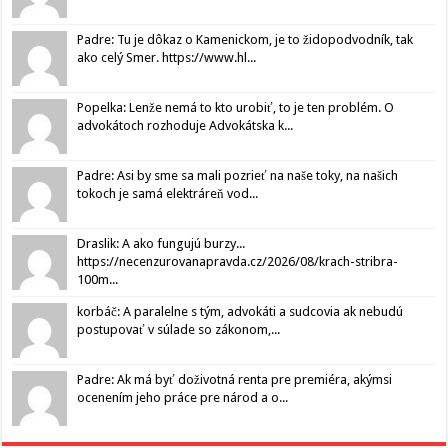
Padre: Tu je dôkaz o Kamenickom, je to židopodvodník, tak
ako celý Smer. https://www.hl...
Popelka: Lenže nemá to kto urobiť, to je ten problém. O
advokátoch rozhoduje Advokátska k...
Padre: Asi by sme sa mali pozrieť na naše toky, na našich
tokoch je samá elektráreň vod...
Draslik: A ako fungujú burzy...
https://necenzurovanapravda.cz/2026/08/krach-stribra-
100m...
korbáč: A paralelne s tým, advokáti a sudcovia ak nebudú
postupovať v súlade so zákonom,...
Padre: Ak má byť doživotná renta pre premiéra, akýmsi
ocenením jeho práce pre národ a o...