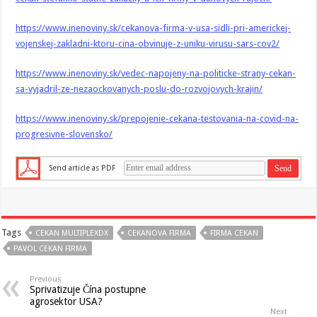
https://www.inenoviny.sk/cekanova-firma-v-usa-sidli-pri-americkej-
vojenskej-zakladni-ktoru-cina-obvinuje-z-uniku-virusu-sars-cov2/
https://www.inenoviny.sk/vedec-napojeny-na-politicke-strany-cekan-
sa-vyjadril-ze-nezaockovanych-poslu-do-rozvojovych-krajin/
https://www.inenoviny.sk/prepojenie-cekana-testovania-na-covid-na-
progresivne-slovensko/
Send article as PDF
Tags
CEKAN MULTIPLEXDX
CEKANOVA FIRMA
FIRMA CEKAN
PAVOL CEKAN FIRMA
Previous
Sprivatizuje Čína postupne
agrosektor USA?
Next