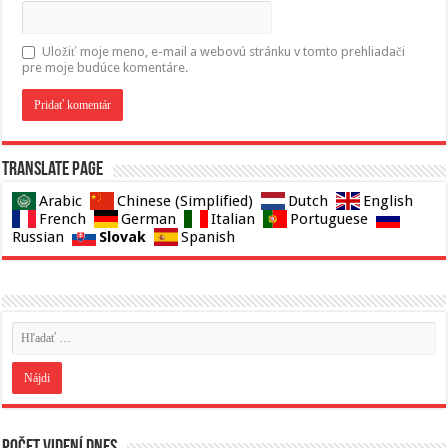
Uložiť moje meno, e-mail a webovú stránku v tomto prehliadači
pre moje budúce komentáre.
Translate page
Arabic
Chinese (Simplified)
Dutch
English
French
German
Italian
Portuguese
Slovak
Russian
Spanish
Počet videní dnes