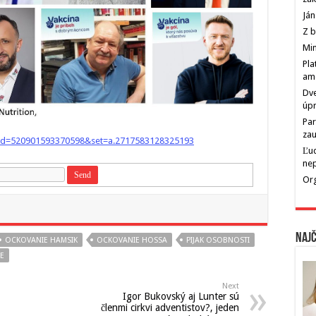
Ján
Z b
Min
Pla
am
Dve
úp
Par
zau
bid=520901593370598&set=a.2717583128325193
Ľu
ne
Org
Najč
OCKOVANIE HAMSIK
OCKOVANIE HOSSA
PIJAK OSOBNOSTI
E
Next
Igor Bukovský aj Lunter sú
členmi cirkvi adventistov?, jeden