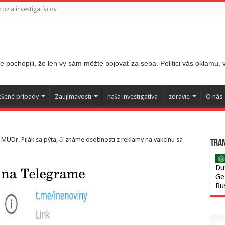
ov a investigatívcov
 pochopili, že len vy sám môžte bojovať za seba. Politici vás oklamu,
ešené prípady
Zaujímavosti
naša investigatíva
zdravie
O nás
MUDr. Piják sa pýta, čí známe osobnosti z reklamy na vakcínu sa
Tran
Du
Ge
Ru