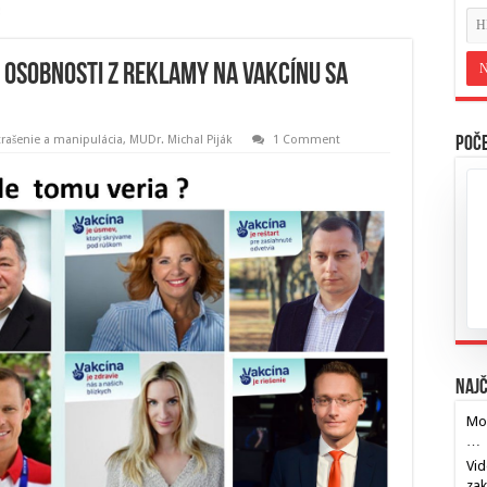
e osobnosti z reklamy na vakcínu sa
trašenie a manipulácia
,
MUDr. Michal Piják
1 Comment
Poče
Najč
Mos
…
Vid
za