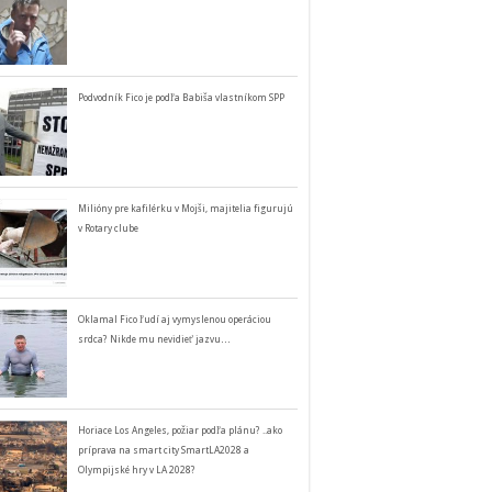
Podvodník Fico je podľa Babiša vlastníkom SPP
Milióny pre kafilérku v Mojši, majitelia figurujú
v Rotary clube
Oklamal Fico ľudí aj vymyslenou operáciou
srdca? Nikde mu nevidieť jazvu…
Horiace Los Angeles, požiar podľa plánu? ..ako
príprava na smart city SmartLA2028 a
Olympijské hry v LA 2028?