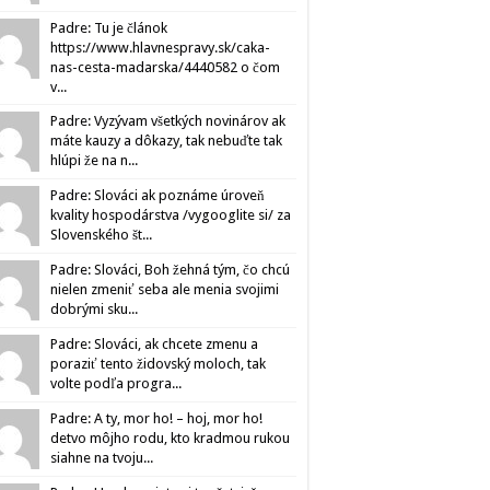
Padre: Tu je článok
https://www.hlavnespravy.sk/caka-
nas-cesta-madarska/4440582 o čom
v...
Padre: Vyzývam všetkých novinárov ak
máte kauzy a dôkazy, tak nebuďte tak
hlúpi že na n...
Padre: Slováci ak poznáme úroveň
kvality hospodárstva /vygooglite si/ za
Slovenského št...
Padre: Slováci, Boh žehná tým, čo chcú
nielen zmeniť seba ale menia svojimi
dobrými sku...
Padre: Slováci, ak chcete zmenu a
poraziť tento židovský moloch, tak
volte podľa progra...
Padre: A ty, mor ho! – hoj, mor ho!
detvo môjho rodu, kto kradmou rukou
siahne na tvoju...