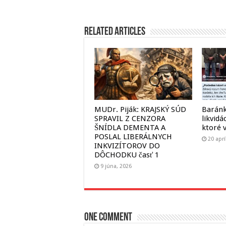
Related Articles
MUDr. Piják: KRAJSKÝ SÚD
Baránk
SPRAVIL Z CENZORA
likvidá
ŠNÍDLA DEMENTA A
ktoré v
POSLAL LIBERÁLNYCH
20 aprí
INKVIZÍTOROV DO
DÔCHODKU časť 1
9 júna, 2026
One comment