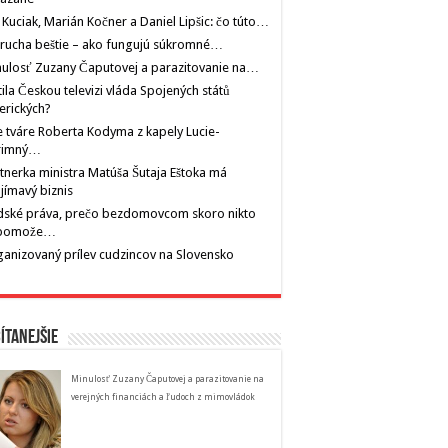
 Kuciak, Marián Kočner a Daniel Lipšic: čo túto…
rucha beštie – ako fungujú súkromné…
ulosť Zuzany Čaputovej a parazitovanie na…
tila Českou televizi vláda Spojených států
erických?
 tváre Roberta Kodyma z kapely Lucie-
rimný…
tnerka ministra Matúša Šutaja Eštoka má
jímavý biznis
dské práva, prečo bezdomovcom skoro nikto
pomože…
anizovaný prílev cudzincov na Slovensko
ítanejšie
Minulosť Zuzany Čaputovej a parazitovanie na
verejných financiách a ľudoch z mimovládok