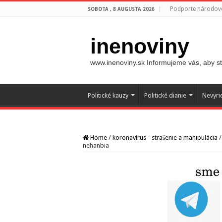
Podporte národovc
SOBOTA , 8 AUGUSTA 2026
inenoviny
www.inenoviny.sk Informujeme vás, aby ste
Politické kauzy
Politické dianie
Nevyri
Home
/
koronavírus - strašenie a manipulácia
/
nehanbia