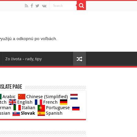
 využijú a odkopnú po voľbách.
Zo života – rady, tipy
slate page
Arabic
Chinese (Simplified)
tch
English
French
rman
Italian
Portuguese
Slovak
ssian
Spanish