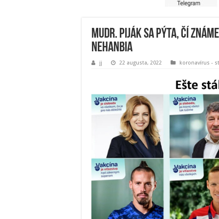
MUDr. Piják sa pýta, čí znám
nehanbia
jj
22 augusta, 2022
koronavírus - s