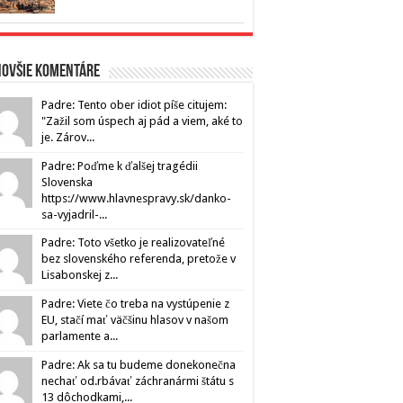
novšie komentáre
Padre: Tento ober idiot píše citujem:
"Zažil som úspech aj pád a viem, aké to
je. Zárov...
Padre: Poďme k ďalšej tragédii
Slovenska
https://www.hlavnespravy.sk/danko-
sa-vyjadril-...
Padre: Toto všetko je realizovateľné
bez slovenského referenda, pretože v
Lisabonskej z...
Padre: Viete čo treba na vystúpenie z
EU, stačí mať väčšinu hlasov v našom
parlamente a...
Padre: Ak sa tu budeme donekonečna
nechať od.rbávať záchranármi štátu s
13 dôchodkami,...