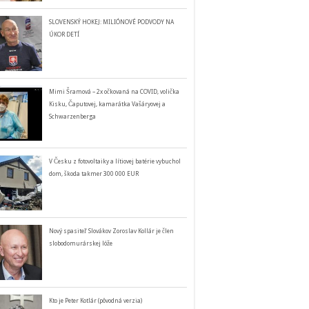
SLOVENSKÝ HOKEJ: MILIÓNOVÉ PODVODY NA
ÚKOR DETÍ
Mimi Šramová – 2x očkovaná na COVID, volička
Kisku, Čaputovej, kamarátka Vašáryovej a
Schwarzenberga
V Česku z fotovoltaiky a lítiovej batérie vybuchol
dom, škoda takmer 300 000 EUR
Nový spasiteľ Slovákov Zoroslav Kollár je člen
slobodomurárskej lóže
Kto je Peter Kotlár (pôvodná verzia)