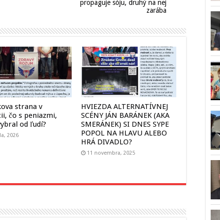
propaguje sóju, druhý na nej
zarába
ova strana v
HVIEZDA ALTERNATÍVNEJ
cii, čo s peniazmi,
SCÉNY JÁN BARÁNEK (AKA
ybral od ľudí?
SMERÁNEK) SI DNES SYPE
POPOL NA HLAVU ALEBO
la, 2026
HRÁ DIVADLO?
11 novembra, 2025