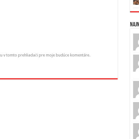
Naj
ku v tomto prehliadači pre moje budúce komentáre.