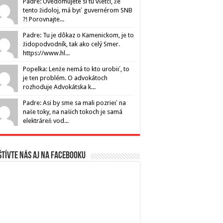
Padre: Uvedomujete si tu všetci, že
tento židoloj, má byť guvernérom SNB
?! Porovnajte...
Padre: Tu je dôkaz o Kamenickom, je to
židopodvodník, tak ako celý Smer.
https://www.hl...
Popelka: Lenže nemá to kto urobiť, to
je ten problém. O advokátoch
rozhoduje Advokátska k...
Padre: Asi by sme sa mali pozrieť na
naše toky, na našich tokoch je samá
elektráreň vod...
tívte nás aj na Facebooku