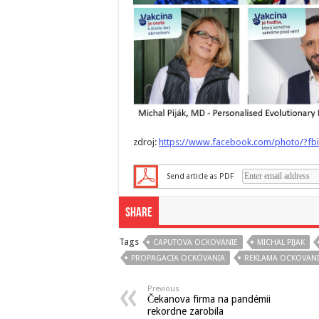
zdroj:
https://www.facebook.com/photo/?f
Send article as PDF
Share
Tags
CAPUTOVA OCKOVANIE
MICHAL PIJAK
PROPAGACIA OCKOVANIA
REKLAMA OCKOVANI
Previous
Čekanova firma na pandémii
rekordne zarobila