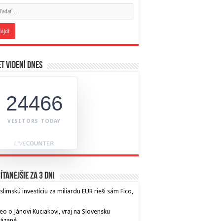
t videní dnes
24466
VISITORS TODAY
ítanejšie za 3 dni
limskú investíciu za miliardu EUR rieši sám Fico,
eo o Jánovi Kuciakovi, vraj na Slovensku
kázané