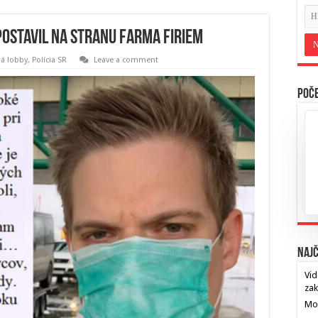
postavil na stranu farma firiem
ká lobby
,
Polícia SR
Leave a comment
Poče
Najč
Vid
za
Mos
…