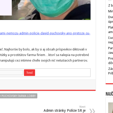
Z b
Min
Dve
úp
Pla
am
ntami-nemozu-admin-policie-david-puchovsky-ano-pretoze-su-
Ľu
ne
Par
. Najhoršie by bolo, ak by si aj obsah príspevkov diktovali v
zau
tútky a prostitútov farma firiem…ktorí sa nalepia na potrebné
Pre
nipulujú cez intimne chvíle svojich nič netušiacich partnerov.
dô
Zác
Pr
Najč
D PUCHOVSKY FARMA LOBBY
Next
Admin stránky Polície SR je