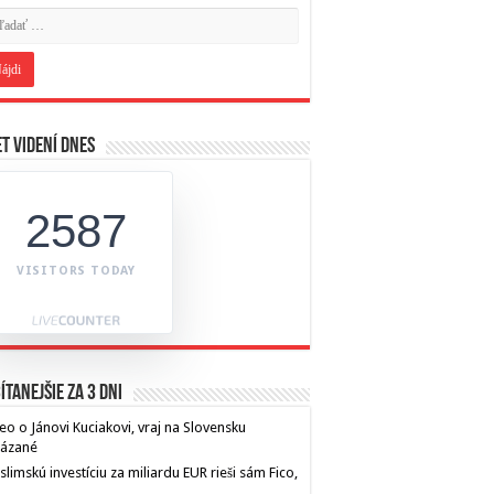
t videní dnes
2587
VISITORS TODAY
ítanejšie za 3 dni
eo o Jánovi Kuciakovi, vraj na Slovensku
kázané
limskú investíciu za miliardu EUR rieši sám Fico,