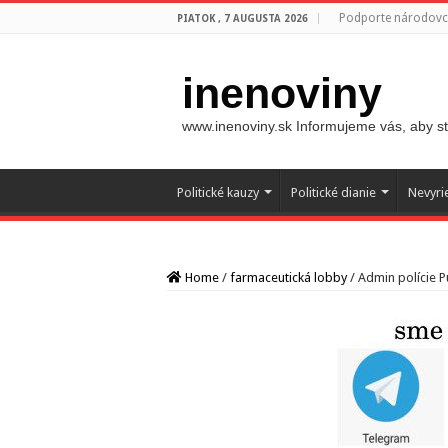
Podporte národovco
PIATOK , 7 AUGUSTA 2026
inenoviny
www.inenoviny.sk Informujeme vás, aby ste
Politické kauzy
Politické dianie
Nevyri
Home
/
farmaceutická lobby
/
Admin polície P