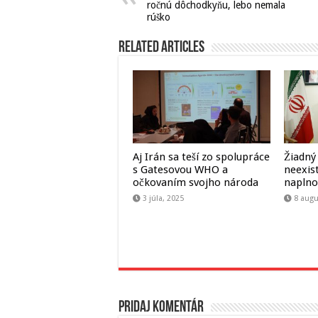
ročnú dôchodkyňu, lebo nemala
rúško
Related Articles
Aj Irán sa teší zo spolupráce
Žiadný
s Gatesovou WHO a
neexist
očkovaním svojho národa
naplno
3 júla, 2025
8 augu
Pridaj komentár