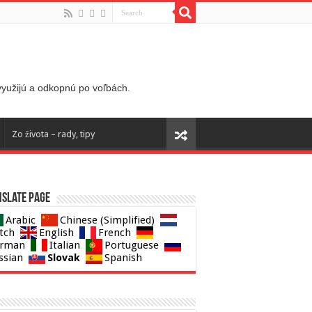
 využijú a odkopnú po voľbách.
Zo života – rady, tipy
slate page
Arabic
Chinese (Simplified)
tch
English
French
rman
Italian
Portuguese
Slovak
ssian
Spanish