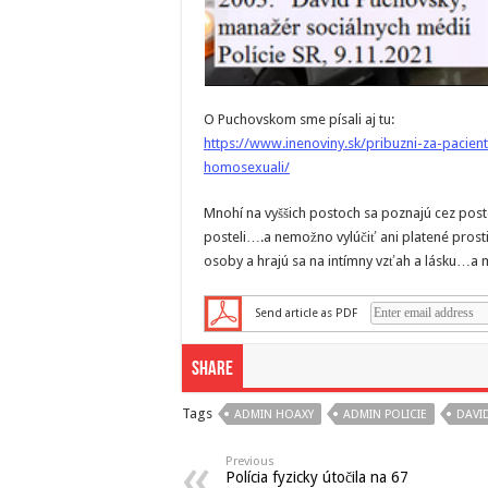
O Puchovskom sme písali aj tu:
https://www.inenoviny.sk/pribuzni-za-pacie
homosexuali/
Mnohí na vyššich postoch sa poznajú cez posteľ
posteli….a nemožno vylúčiť ani platené prosti
osoby a hrajú sa na intímny vzťah a lásku…a ma
Send article as PDF
Share
Tags
ADMIN HOAXY
ADMIN POLICIE
DAVI
Previous
Polícia fyzicky útočila na 67