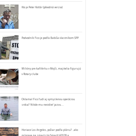
Kto je Peter Kotlár (pôvodná verzia)
Podvodník Fico je podľa Babiša vlastníkom SPP
Milióny pre kafilérku v Mojši, majitelia figurujú
v Rotary clube
Oklamal Fico ľudí aj vymyslenou operáciou
srdca? Nikde mu nevidieť jazvu…
Horiace Los Angeles, požiar podľa plánu? ..ako
príprava na smart city SmartLA2028 a