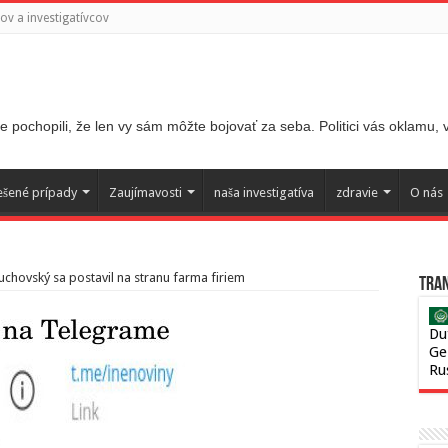
v a investigatívcov
 pochopili, že len vy sám môžte bojovať za seba. Politici vás oklamu,
ešené prípady
Zaujímavosti
naša investigatíva
zdravie
O nás
uchovský sa postavil na stranu farma firiem
Tran
Du
Ge
Ru