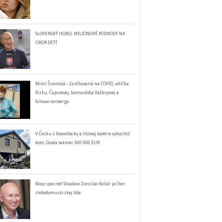
SLOVENSKÝ HOKEJ: MILIÓNOVÉ PODVODY NA
ÚKOR DETÍ
Mimi Šramová – 2x očkovaná na COVID, volička
Kisku, Čaputovej, kamarátka Vašáryovej a
Schwarzenberga
V Česku z fotovoltaiky a lítiovej batérie vybuchol
dom, škoda takmer 300 000 EUR
Nový spasiteľ Slovákov Zoroslav Kollár je člen
slobodomurárskej lóže