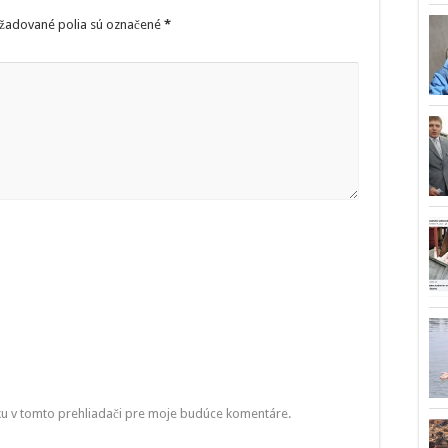
žadované polia sú označené
*
ku v tomto prehliadači pre moje budúce komentáre.