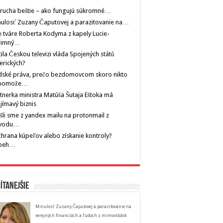
rucha beštie – ako fungujú súkromné…
ulosť Zuzany Čaputovej a parazitovanie na…
 tváre Roberta Kodyma z kapely Lucie-
rimný…
tila Českou televizi vláda Spojených států
erických?
dské práva, prečo bezdomovcom skoro nikto
pomože…
tnerka ministra Matúša Šutaja Eštoka má
jímavý biznis
šli sme z yandex mailu na protonmail z
vodu…
hrana kúpeľov alebo získanie kontroly?
íbeh…
ítanejšie
Minulosť Zuzany Čaputovej a parazitovanie na
verejných financiách a ľudoch z mimovládok