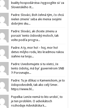
kvality hospodárstva /vygooglite si/ za
Slovenského št...
Padre: Slováci, Boh žehná tým, čo chcú
nielen zmeniť seba ale menia svojimi
dobrými sku...
Padre: Slováci, ak chcete zmenu a
poraziť tento židovský moloch, tak
volte podľa progra...
Padre: A ty, mor ho! – hoj, mor ho!
detvo môjho rodu, kto kradmou rukou
siahne na tvoju...
Padre: Uvedomujete si tu všetci, že
tento židoloj, má byť guvernérom SNB
?! Porovnajte...
Padre: Tu je dôkaz o Kamenickom, je to
židopodvodník, tak ako celý Smer.
https://www.hl...
Popelka: Lenže nemá to kto urobiť, to
je ten problém. O advokátoch
rozhoduje Advokátska k...