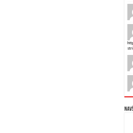
htt
str
Navš