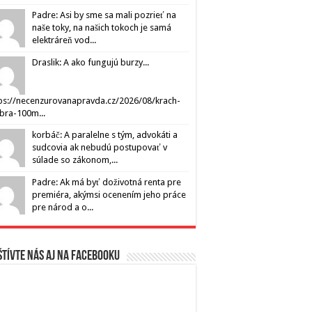
Padre: Asi by sme sa mali pozrieť na
naše toky, na našich tokoch je samá
elektráreň vod...
Draslik: A ako fungujú burzy...
ps://necenzurovanapravda.cz/2026/08/krach-
ibra-100m...
korbáč: A paralelne s tým, advokáti a
sudcovia ak nebudú postupovať v
súlade so zákonom,...
Padre: Ak má byť doživotná renta pre
premiéra, akýmsi ocenením jeho práce
pre národ a o...
tívte nás aj na Facebooku