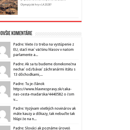
Olympijské hry v LA 2028?
novšie komentáre
Padre: Viete čo treba na vystúpenie z
EU, stačí mať väčšinu hlasov v našom
parlamente a...
Padre: Ak sa tu budeme donekonečna
nechať od.rbávať záchranármi štátu s
13 dôchodkami,...
Padre: Tu je článok
https://www.hlavnespravy.sk/caka-
nas-cesta-madarska/4440582 o čom
v...
Padre: Vyzývam všetkých novinárov ak
máte kauzy a dôkazy, tak nebuďte tak
hlúpi že na n...
Padre: Slováci ak poznáme úroveň