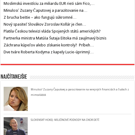
Moslimskú investíciu za miliardu EUR rieši sám Fico,…
Minulosť Zuzany Čaputovej a parazitovanie na…
Z brucha beštie – ako fungujú súkromné…
Nový spasiteľ Slovákov Zoroslav Kollár je člen…
Platila Českou televizi vláda Spojených států amerických?
Partnerka ministra Matúša Šutaja Eštoka má zaujímavý biznis
Záchrana kúpeľov alebo získanie kontroly? Príbeh…
Dve tváre Roberta Kodyma z kapely Lucie-úprimný…
Najčítanejšie
Minulosť Zuzany Čaputovej a parazitovanie na verejných financiách a ľudoch z
mimovládok
SLOVENSKÝ HOKEJ: MILIÓNOVÉ PODVODY NA ÚKOR DETÍ