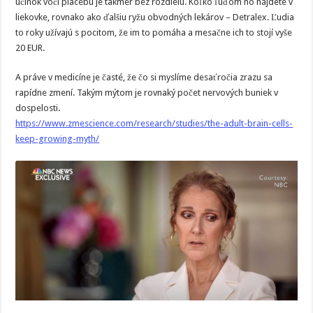
účinok voči placebu je takmer bez rozdielu. Koľko ľuďom ho nájdete v
liekovke, rovnako ako ďalšiu ryžu obvodných lekárov – Detralex. Ľudia
to roky užívajú s pocitom, že im to pomáha a mesačne ich to stojí vyše
20 EUR.
A práve v medicíne je časté, že čo si myslíme desaťročia zrazu sa
rapídne zmení. Takým mýtom je rovnaký počet nervových buniek v
dospelosti.
https://www.zmescience.com/research/studies/the-adult-brain-cells-
keep-growing-myth/