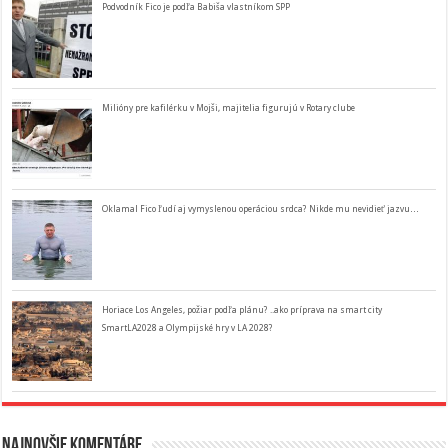
Podvodník Fico je podľa Babiša vlastníkom SPP
Milióny pre kafilérku v Mojši, majitelia figurujú v Rotary clube
Oklamal Fico ľudí aj vymyslenou operáciou srdca? Nikde mu nevidieť jazvu…
Horiace Los Angeles, požiar podľa plánu? ..ako príprava na smart city
SmartLA2028 a Olympijské hry v LA 2028?
Najnovšie komentáre