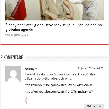
Žiadný nepriateľ globalistov neexistuje, aj Irán ide naplno
globálnu agendu
8 augusta, 2024
2 komentáre
Anonym
31 júla, 2024 at 09:53
Pedofilná satanistka Dionová to má z dlhoročného
užívania detského adrenochromu.
https://m.youtube.com/watch?v=CpTwPMV9G-8
https://m.youtube.com/watch?v=OTg-mdYamWY
Odpovedať