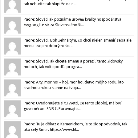
tak nebuďte tak hlúpi že na n...
Padre: Slováci ak poznáme úroveň kvality hospodárstva
/vygooglite si/ za Slovenského št...
Padre: Slováci, Boh žehná tým, čo chcú nielen zmeniť seba ale
menia svojimi dobrými sku...
Padre: Slováci, ak chcete zmenu a poraziť tento židovský
moloch, tak volte podľa progra...
Padre: A ty, mor ho! – hoj, mor ho! detvo môjho rodu, kto
kradmou rukou siahne na tvoju...
Padre: Uvedomujete si tu všetci, že tento židoloj, má byť
guvernérom SNB ?! Porovnajte...
Padre: Tu je dôkaz o Kamenickom, je to židopodvodník, tak
ako celý Smer. https://www.hl...