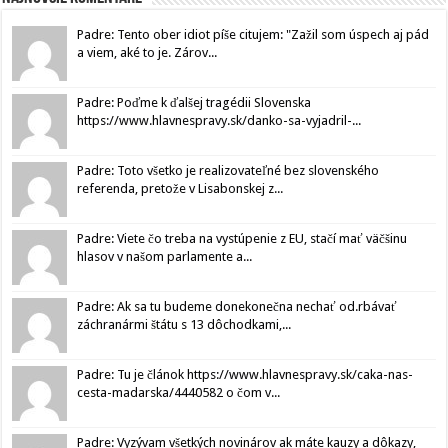
Padre: Tento ober idiot píše citujem: "Zažil som úspech aj pád
a viem, aké to je. Zárov...
Padre: Poďme k ďalšej tragédii Slovenska
https://www.hlavnespravy.sk/danko-sa-vyjadril-...
Padre: Toto všetko je realizovateľné bez slovenského
referenda, pretože v Lisabonskej z...
Padre: Viete čo treba na vystúpenie z EU, stačí mať väčšinu
hlasov v našom parlamente a...
Padre: Ak sa tu budeme donekonečna nechať od.rbávať
záchranármi štátu s 13 dôchodkami,...
Padre: Tu je článok https://www.hlavnespravy.sk/caka-nas-
cesta-madarska/4440582 o čom v...
Padre: Vyzývam všetkých novinárov ak máte kauzy a dôkazy,