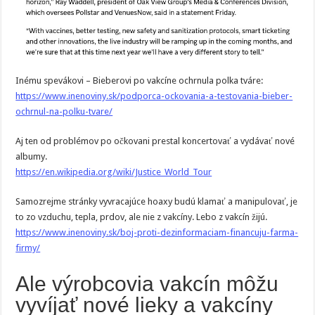
Inému spevákovi – Bieberovi po vakcíne ochrnula polka tváre:
https://www.inenoviny.sk/podporca-ockovania-a-testovania-bieber-
ochrnul-na-polku-tvare/
Aj ten od problémov po očkovani prestal koncertovať a vydávať nové
albumy.
https://en.wikipedia.org/wiki/Justice_World_Tour
Samozrejme stránky vyvracajúce hoaxy budú klamať a manipulovať, je
to zo vzduchu, tepla, prdov, ale nie z vakcíny. Lebo z vakcín žijú.
https://www.inenoviny.sk/boj-proti-dezinformaciam-financuju-farma-
firmy/
Ale výrobcovia vakcín môžu
vyvíjať nové lieky a vakcíny