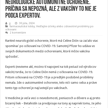
neurologické autoimunitné ochorenie.
Príčina sa nepozná, ale z vakcíny to nie je
podľa expertov.
jj
30 júla, 2024
farmaceutická lobby
,
Vedľajšie účinky alebo zdravotné problémy po
očkovani
2 komentáre
Raritné neurologické ochorenie, ktoré má Celine Dión sa začalo viac
spomínať po očkovaní na COVID-19. Samotný Pfizer ho udáva vo
svojich dokumentoch medzi ochoreniami, ktoré môže vakcína
spôsobiť.
Experti (nevieme akí, možno tí napojení na tok peňazí od výrobcov
vakcín) tvrdia, že to Celine Dión nemá z očkovania na COVID-19.
Pritom očkovaná na COVID-19 je a predtým podobné problémy
nemala. Ide o autoimunitné ochorenie, telo niči samo seba a práve
tento typ ochorení je najčastejší po vakcínach.
V medicíne je veľa veci o nevedomosti, peniazoch a dôvere a aj preto
bizarný liek – Betahistín sa predpisuje na tony aj napriek tomu, že jeho