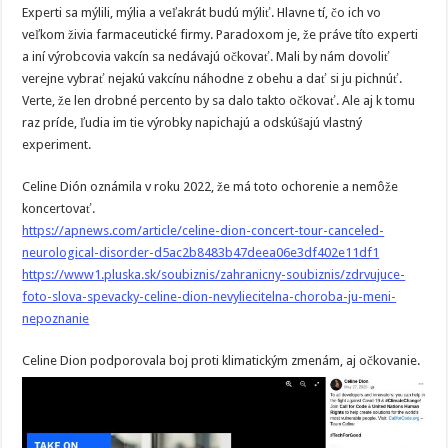
Experti sa mýlili, mýlia a veľakrát budú mýliť. Hlavne tí, čo ich vo
veľkom živia farmaceutické firmy. Paradoxom je, že práve títo experti
a iní výrobcovia vakcín sa nedávajú očkovať. Mali by nám dovoliť
verejne vybrať nejakú vakcínu náhodne z obehu a dať si ju pichnúť.
Verte, že len drobné percento by sa dalo takto očkovať. Ale aj k tomu
raz príde, ľudia im tie výrobky napichajú a odskúšajú vlastný
experiment.
Celine Dión oznámila v roku 2022, že má toto ochorenie a nemôže
koncertovať.
https://apnews.com/article/celine-dion-concert-tour-canceled-
neurological-disorder-d5ac2b8483b47deea06e3df402e11df1
https://www1.pluska.sk/soubiznis/zahranicny-soubiznis/zdrvujuce-
foto-slova-spevacky-celine-dion-nevyliecitelna-choroba-ju-meni-
nepoznanie
Celine Dion podporovala boj proti klimatickým zmenám, aj očkovanie.