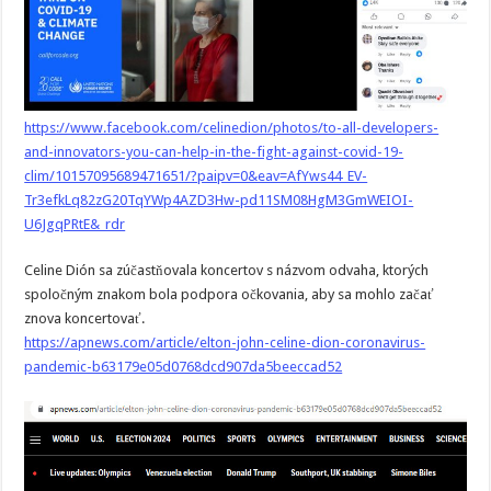
https://www.facebook.com/celinedion/photos/to-all-developers-
and-innovators-you-can-help-in-the-fight-against-covid-19-
clim/10157095689471651/?paipv=0&eav=AfYws44_EV-
Tr3efkLq82zG20TqYWp4AZD3Hw-pd11SM08HgM3GmWEIOI-
U6JgqPRtE&_rdr
Celine Dión sa zúčastňovala koncertov s názvom odvaha, ktorých
spoločným znakom bola podpora očkovania, aby sa mohlo začať
znova koncertovať.
https://apnews.com/article/elton-john-celine-dion-coronavirus-
pandemic-b63179e05d0768dcd907da5beeccad52