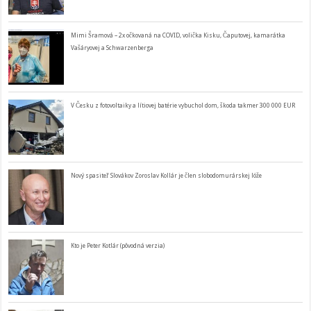
Mimi Šramová – 2x očkovaná na COVID, volička Kisku, Čaputovej, kamarátka
Vašáryovej a Schwarzenberga
V Česku z fotovoltaiky a lítiovej batérie vybuchol dom, škoda takmer 300 000 EUR
Nový spasiteľ Slovákov Zoroslav Kollár je člen slobodomurárskej lóže
Kto je Peter Kotlár (pôvodná verzia)