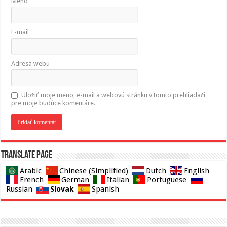
Meno
E-mail
Adresa webu
Uložiť moje meno, e-mail a webovú stránku v tomto prehliadači
pre moje budúce komentáre.
Translate page
Arabic
Chinese (Simplified)
Dutch
English
French
German
Italian
Portuguese
Slovak
Russian
Spanish