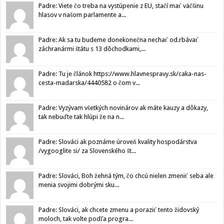
Padre: Viete čo treba na vystúpenie z EU, stačí mať väčšinu
hlasov v našom parlamente a...
Padre: Ak sa tu budeme donekonečna nechať od.rbávať
záchranármi štátu s 13 dôchodkami,...
Padre: Tu je článok https://www.hlavnespravy.sk/caka-nas-
cesta-madarska/4440582 o čom v...
Padre: Vyzývam všetkých novinárov ak máte kauzy a dôkazy,
tak nebuďte tak hlúpi že na n...
Padre: Slováci ak poznáme úroveň kvality hospodárstva
/vygooglite si/ za Slovenského št...
Padre: Slováci, Boh žehná tým, čo chcú nielen zmeniť seba ale
menia svojimi dobrými sku...
Padre: Slováci, ak chcete zmenu a poraziť tento židovský
moloch, tak volte podľa progra...