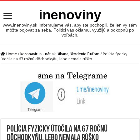
inenoviny
www.inenoviny.sk Informujeme vás, aby ste pochopili, že len vy sám
môžte bojovať za seba. Politici vás oklamu, využijú a odkopnú po
voľbách.
Home
/
koronavírus - nátlak, šikana, škodenie ľuďom
/
Polícia fyzicky
útočila na 67 ročnú dôchodkyňu, lebo nemala rúško
Polícia fyzicky útočila na 67 ročnú
dôchodkyňu, lebo nemala rúško