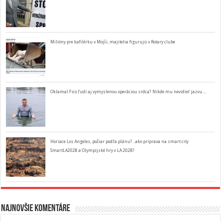
Milióny pre kafilérku v Mojši, majitelia figurujú v Rotary clube
Oklamal Fico ľudí aj vymyslenou operáciou srdca? Nikde mu nevidieť jazvu…
Horiace Los Angeles, požiar podľa plánu? ..ako príprava na smart city
SmartLA2028 a Olympijské hry v LA 2028?
Najnovšie komentáre