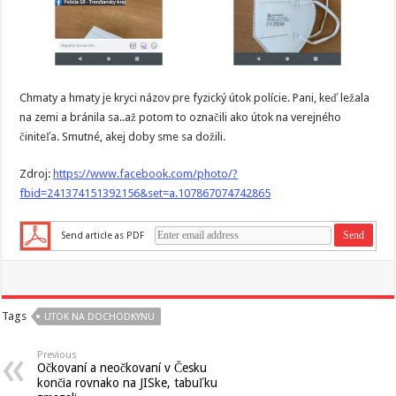
Chmaty a hmaty je kryci názov pre fyzický útok polície. Pani, keď ležala
na zemi a bránila sa..až potom to označili ako útok na verejného
činiteľa. Smutné, akej doby sme sa dožili.
Zdroj:
https://www.facebook.com/photo/?
fbid=241374151392156&set=a.107867074742865
Send article as PDF
Tags
UTOK NA DOCHODKYNU
Previous
Očkovaní a neočkovaní v Česku
končia rovnako na JISke, tabuľku