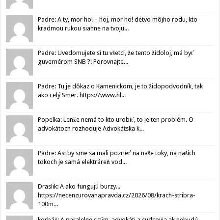
Padre: A ty, mor ho! – hoj, mor ho! detvo môjho rodu, kto
kradmou rukou siahne na tvoju...
Padre: Uvedomujete si tu všetci, že tento židoloj, má byť
guvernérom SNB ?! Porovnajte...
Padre: Tu je dôkaz o Kamenickom, je to židopodvodník, tak
ako celý Smer. https://www.hl...
Popelka: Lenže nemá to kto urobiť, to je ten problém. O
advokátoch rozhoduje Advokátska k...
Padre: Asi by sme sa mali pozrieť na naše toky, na našich
tokoch je samá elektráreň vod...
Draslik: A ako fungujú burzy...
https://necenzurovanapravda.cz/2026/08/krach-stribra-
100m...
korbáč: A paralelne s tým, advokáti a sudcovia ak nebudú