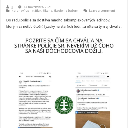
jj
14 novembra, 2021
koronavírus - nátlak, šikana, škodenie ľuďom
Leave a comment
Do radu polície sa dostáva mnoho zakomplexovaných jedincov,
ktorým sa neštíti útočiť fyzicky na staršich ľudí…a ešte sa tým aj chvália.