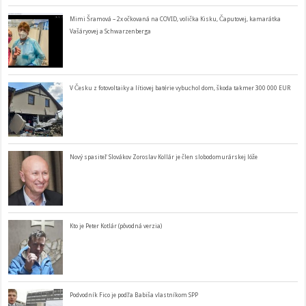
Mimi Šramová – 2x očkovaná na COVID, volička Kisku, Čaputovej, kamarátka
Vašáryovej a Schwarzenberga
V Česku z fotovoltaiky a lítiovej batérie vybuchol dom, škoda takmer 300 000 EUR
Nový spasiteľ Slovákov Zoroslav Kollár je člen slobodomurárskej lóže
Kto je Peter Kotlár (pôvodná verzia)
Podvodník Fico je podľa Babiša vlastníkom SPP