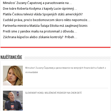
Minulosť Zuzany Čaputovej a parazitovanie na…
Dve tváre Roberta Kodyma z kapely Lucie-úprimný…
Platila Českou televizi vláda Spojených států amerických?
Ľudské práva, prečo bezdomovcom skoro nikto nepomože…
Partnerka ministra Matúša Šutaja Eštoka má zaujímavý biznis
Prešli sme z yandex mailu na protonmail z dôvodu…
Záchrana kúpeľov alebo získanie kontroly? Príbeh…
Najčítanejšie
Minulosť Zuzany Čaputovej a parazitovanie na verejných financiách a ľudoch z
mimovládok
SLOVENSKÝ HOKEJ: MILIÓNOVÉ PODVODY NA ÚKOR DETÍ