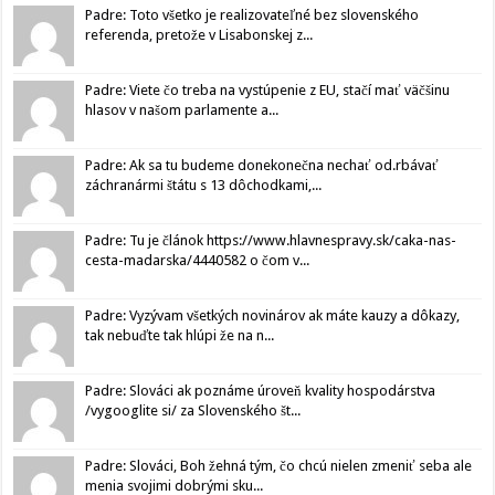
Padre: Toto všetko je realizovateľné bez slovenského
referenda, pretože v Lisabonskej z...
Padre: Viete čo treba na vystúpenie z EU, stačí mať väčšinu
hlasov v našom parlamente a...
Padre: Ak sa tu budeme donekonečna nechať od.rbávať
záchranármi štátu s 13 dôchodkami,...
Padre: Tu je článok https://www.hlavnespravy.sk/caka-nas-
cesta-madarska/4440582 o čom v...
Padre: Vyzývam všetkých novinárov ak máte kauzy a dôkazy,
tak nebuďte tak hlúpi že na n...
Padre: Slováci ak poznáme úroveň kvality hospodárstva
/vygooglite si/ za Slovenského št...
Padre: Slováci, Boh žehná tým, čo chcú nielen zmeniť seba ale
menia svojimi dobrými sku...