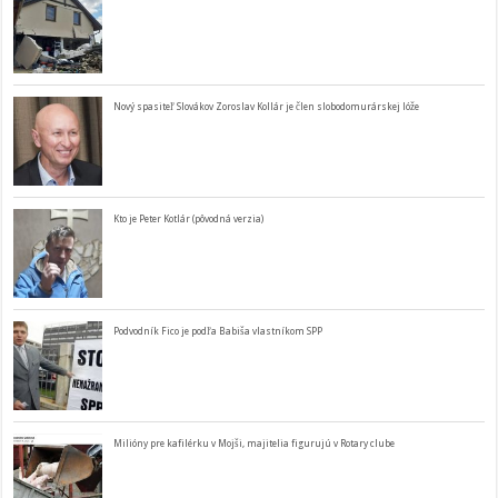
Nový spasiteľ Slovákov Zoroslav Kollár je člen slobodomurárskej lóže
Kto je Peter Kotlár (pôvodná verzia)
Podvodník Fico je podľa Babiša vlastníkom SPP
Milióny pre kafilérku v Mojši, majitelia figurujú v Rotary clube