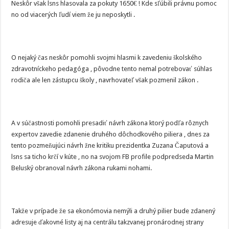
Neskôr však lsns hlasovala za pokuty 1650€ ! Kde sľúbili právnu pomoc
no od viacerých ľudí viem že ju neposkytli .
O nejaký čas neskôr pomohli svojmi hlasmi k zavedeniu školského
zdravotníckeho pedagóga , pôvodne tento nemal potrebovať súhlas
rodiča ale len zástupcu školy , navrhovateľ však pozmenil zákon .
A v súčastnosti pomohli presadiť návrh zákona ktorý podľa rôznych
expertov zavedie zdanenie druhého dôchodkového piliera , dnes za
tento pozmeňujúci návrh žne kritiku prezidentka Zuzana Čaputová a
lsns sa ticho krčí v kúte , no na svojom FB profile podpredseda Martin
Beluský obranoval návrh zákona rukami nohami.
Takže v prípade že sa ekonómovia nemýli a druhý pilier bude zdanený
adresuje ďakovné listy aj na centrálu takzvanej pronárodnej strany