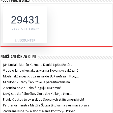
Počet videní dnes
29431
VISITORS TODAY
Najčítanejšie za 3 dni
Ján Kuciak, Marián Kočner a Daniel Lipšic: čo túto…
Video o Jánovi Kuciakovi, vraj na Slovensku zakázané
Moslimskú investíciu za miliardu EUR rieši sám Fico,…
Minulosť Zuzany Čaputovej a parazitovanie na…
Z brucha beštie – ako fungujú súkromné…
Nový spasiteľ Slovákov Zoroslav Kollár je člen…
Platila Českou televizi vláda Spojených států amerických?
Partnerka ministra Matúša Šutaja Eštoka má zaujímavý biznis
Záchrana kúpeľov alebo získanie kontroly? Príbeh…