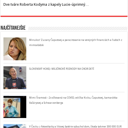
Dve tváre Roberta Kodyma z kapely Lucie-úprimný…
Najčítanejšie
Minulosť Zuzany Čaputovej a parazitovanie na verejných financiách a ľudoch z
mimovládok
SLOVENSKÝ HOKEJ: MILIÓNOVÉ PODVODY NA ÚKOR DETÍ
Mimi Šramová – 2x očkovaná na COVID, volička Kisku, Čaputovej, kamarátka
Vašáryovej a Schwarzenberga
V Česku z fotovoltaiky a lítiovej batérie vybuchol dom, škoda takmer 300 000 EUR