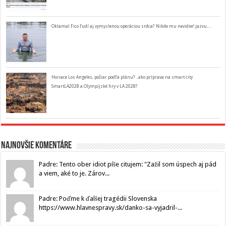
Oklamal Fico ľudí aj vymyslenou operáciou srdca? Nikde mu nevidieť jazvu…
Horiace Los Angeles, požiar podľa plánu? ..ako príprava na smart city
SmartLA2028 a Olympijské hry v LA 2028?
Najnovšie komentáre
Padre: Tento ober idiot píše citujem: "Zažil som úspech aj pád
a viem, aké to je. Zárov...
Padre: Poďme k ďalšej tragédii Slovenska
https://www.hlavnespravy.sk/danko-sa-vyjadril-...