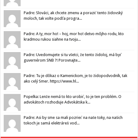
Padre: Slováci, ak chcete zmenu a poraziť tento židovský
moloch, tak volte podľa progra...
Padre: A ty, mor ho! – hoj, mor ho! detvo môjho rodu, kto
kradmou rukou siahne na tvoju...
Padre: Uvedomujete si tu všetci, že tento židoloj, má byť
guvernérom SNB ?! Porovnajte...
Padre: Tu je dôkaz o Kamenickom, je to židopodvodník, tak
ako celý Smer. https://www.hl...
Popelka: Lenže nemá to kto urobiť, to je ten problém. O
advokátoch rozhoduje Advokátska k...
Padre: Asi by sme sa mali pozrieť na naše toky, na našich
tokoch je samá elektráreň vod...