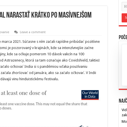
ačal narastať krátko po masívnejšom
ovanie
Leave a comment
Poče
lke marca 2021. Súčasne s ním začali rapídne pribúdať pozitívne
omń je pozorovaný v krajinách, kde sa intenzívnejšie začne
rajiny, kde sa očkuje pomerom 10 dávok vakcín na 100
od Astrazenecy, ktorá sa tam označuje ako Covidshield, taktiež
začalo očkovať India si s pandémiou vďaka používaniu
 začala zhoršovať od januára, ako sa začalo očkovať. V Indii
dávajú vinu hinduistickému festivalu.
Najč
Vid
za
Mos
…