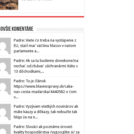
novšie komentáre
Padre: Viete čo treba na vystúpenie z
EU, stačí mať väčšinu hlasov v našom
parlamente a...
Padre: Ak sa tu budeme donekonečna
nechať od.rbávať záchranármi štátu s
13 dôchodkami,...
Padre: Tu je článok
https://www.hlavnespravy.sk/caka-
nas-cesta-madarska/4440582 o čom
v...
Padre: Vyzývam všetkých novinárov ak
máte kauzy a dôkazy, tak nebuďte tak
hlúpi že na n...
Padre: Slováci ak poznáme úroveň
kvality hospodárstva /vygooglite si/ za