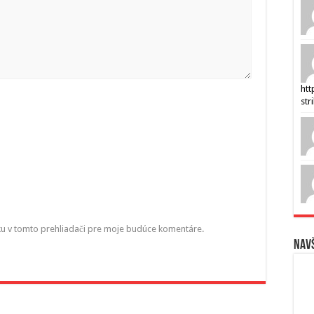
htt
str
ku v tomto prehliadači pre moje budúce komentáre.
Navš