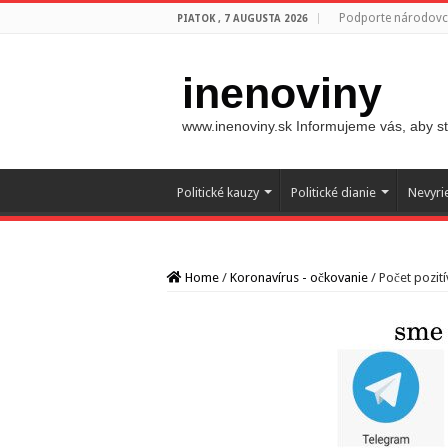
Podporte národovco
PIATOK , 7 AUGUSTA 2026
inenoviny
www.inenoviny.sk Informujeme vás, aby ste
Politické kauzy
Politické dianie
Nevyri
Home
/
Koronavírus - očkovanie
/
Počet pozit