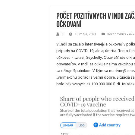
Počet pozitívnych v Indii z
očkovaní
jj
19 mája, 2021
Koronavírus - očk
V Indii sa začalo intenzívnejšie očkovať v po
prípady na COVID-19, ale aj úmrtia. Tento fen
očkovať – Izrael, Seychelly. Obzvlášť ide o k
obyvateľov. V Indii sa očkuje najmä vakcínou 
sa očkuje Sputnikom V. Kým sa masívnejšie ne
Ivermektínu poradila veľmi dobre. Situácia sa
bolo očkovaných až 100 000 000 ľudí. Iní však 