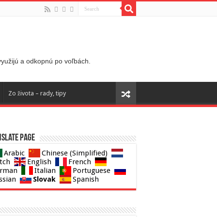
 využijú a odkopnú po voľbách.
Zo života – rady, tipy
slate page
Arabic
Chinese (Simplified)
tch
English
French
rman
Italian
Portuguese
Slovak
ssian
Spanish