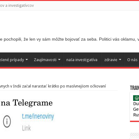
v a investigatívcov
 pochopili, že len vy sám môžte bojovať za seba. Politici vás oklamu,
ešené prípady
Zaujímavosti
naša investigatíva
zdravie
O nás
ívnych v Indii začal narastať krátko po masívnejšom očkovaní
Tran
Du
Ge
Ru