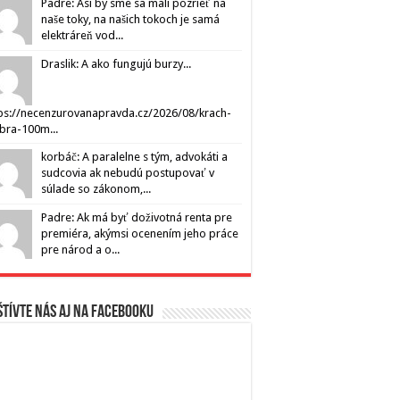
Padre: Asi by sme sa mali pozrieť na
naše toky, na našich tokoch je samá
elektráreň vod...
Draslik: A ako fungujú burzy...
ps://necenzurovanapravda.cz/2026/08/krach-
ibra-100m...
korbáč: A paralelne s tým, advokáti a
sudcovia ak nebudú postupovať v
súlade so zákonom,...
Padre: Ak má byť doživotná renta pre
premiéra, akýmsi ocenením jeho práce
pre národ a o...
tívte nás aj na Facebooku