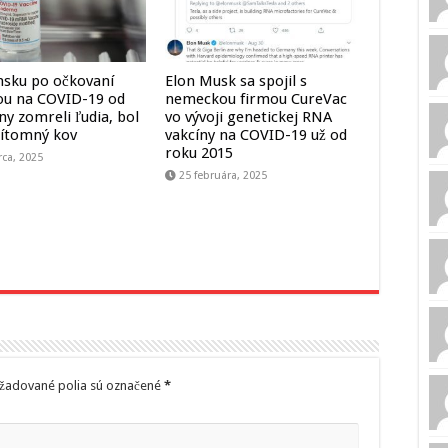
nsku po očkovaní
Elon Musk sa spojil s
ou na COVID-19 od
nemeckou firmou CureVac
y zomreli ľudia, bol
vo vývoji genetickej RNA
ítomný kov
vakcíny na COVID-19 už od
roku 2015
ca, 2025
25 februára, 2025
žadované polia sú označené
*