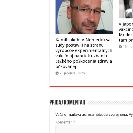
V Japo
vakcín
Modern
Kamil Jakub: V Nemecku sa
tam pr
súdy postavili na stranu
19 mar
výrobcov experimentálnych
vakcín aj napriek uznaniu
ťažkého poškodenia zdravia
očkovanej
25 januára, 2026
Pridaj komentár
Vaša e-mailová adresa nebude zverejnená.
Vy
Komentár
*