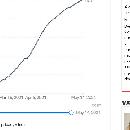
Z b
Ján
Min
Dve
úp
Pla
am
Ľu
ne
Par
zau
Pre
dô
Najč
 prípady v Indii.