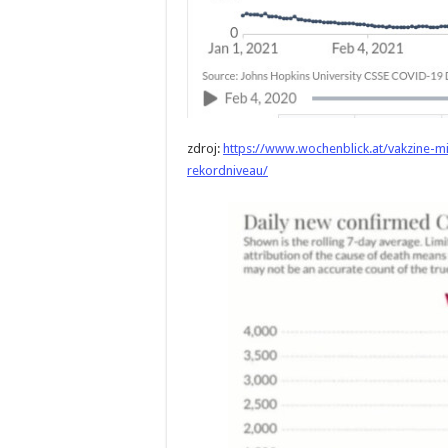
zdroj:
https://www.wochenblick.at/vakzine-mit
rekordniveau/