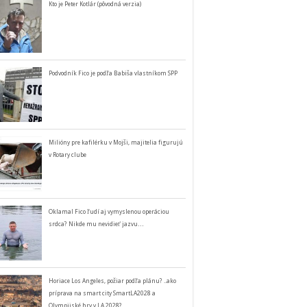
Kto je Peter Kotlár (pôvodná verzia)
Podvodník Fico je podľa Babiša vlastníkom SPP
Milióny pre kafilérku v Mojši, majitelia figurujú
v Rotary clube
Oklamal Fico ľudí aj vymyslenou operáciou
srdca? Nikde mu nevidieť jazvu…
Horiace Los Angeles, požiar podľa plánu? ..ako
príprava na smart city SmartLA2028 a
Olympijské hry v LA 2028?