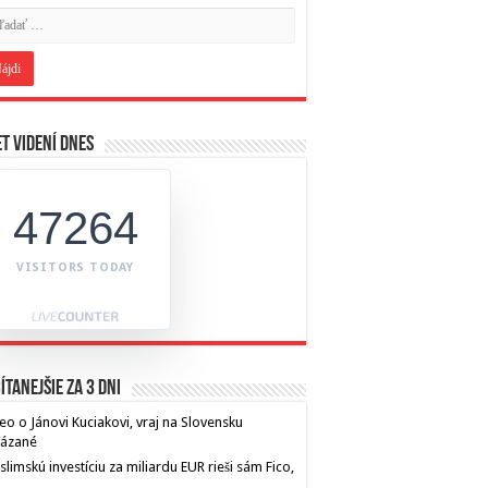
t videní dnes
47264
VISITORS TODAY
ítanejšie za 3 dni
eo o Jánovi Kuciakovi, vraj na Slovensku
kázané
limskú investíciu za miliardu EUR rieši sám Fico,