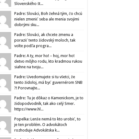
Slovenského št...
Padre: Slováci, Boh žehná tým, čo chcú
nielen zmeniť seba ale menia svojimi
dobrými sku...
Padre: Slováci, ak chcete zmenu a
poraziť tento židovský moloch, tak
volte podľa progra...
Padre: A ty, mor ho! – hoj, mor ho!
detvo môjho rodu, kto kradmou rukou
siahne na tvoju...
Padre: Uvedomujete si tu všetci, že
tento židoloj, má byť guvernérom SNB
?! Porovnajte...
Padre: Tu je dôkaz o Kamenickom, je to
židopodvodník, tak ako celý Smer.
https://www.hl...
Popelka: Lenže nemá to kto urobiť, to
je ten problém. O advokátoch
rozhoduje Advokátska k...