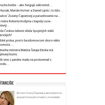
rucha beštie – ako fungujú súkromné…
 Kuciak, Marián Kočner a Daniel Lipšic: čo túto…
ulosť Zuzany Čaputovej a parazitovanie na…
 tváre Roberta Kodyma z kapely Lucie-
rimný…
tila Českou televizi vláda Spojených států
erických?
dské práva, prečo bezdomovcom skoro nikto
pomože…
tnerka ministra Matúša Šutaja Eštoka má
jímavý biznis
šli sme z yandex mailu na protonmail z
vodu…
ítanejšie
Minulosť Zuzany Čaputovej a parazitovanie na
verejných financiách a ľudoch z mimovládok