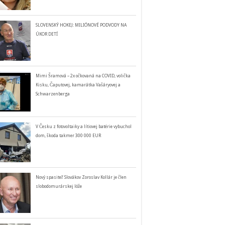
SLOVENSKÝ HOKEJ: MILIÓNOVÉ PODVODY NA
ÚKOR DETÍ
Mimi Šramová – 2x očkovaná na COVID, volička
Kisku, Čaputovej, kamarátka Vašáryovej a
Schwarzenberga
V Česku z fotovoltaiky a lítiovej batérie vybuchol
dom, škoda takmer 300 000 EUR
Nový spasiteľ Slovákov Zoroslav Kollár je člen
slobodomurárskej lóže