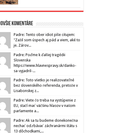
novšie komentáre
Padre: Tento ober idiot píše citujem:
"Zažil som úspech aj pád a viem, aké to
je. Zárov...
Padre: Poďme k ďalšej tragédii
Slovenska
https://www.hlavnespravy.sk/danko-
sa-vyjadril-...
Padre: Toto všetko je realizovateľné
bez slovenského referenda, pretože v
Lisabonskej z...
Padre: Viete čo treba na vystúpenie z
EU, stačí mať väčšinu hlasov v našom
parlamente a...
Padre: Ak sa tu budeme donekonečna
nechať od.rbávať záchranármi štátu s
13 dôchodkami,...