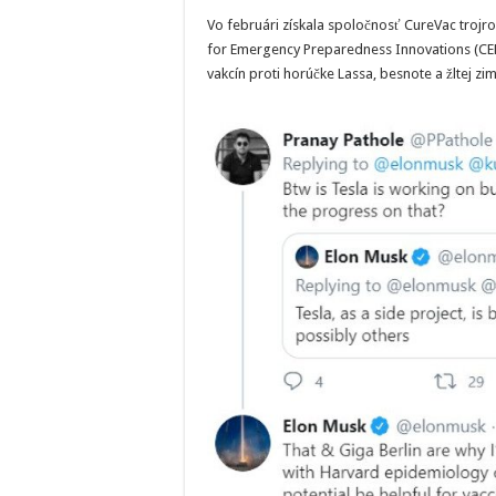
Vo februári získala spoločnosť CureVac trojr
for Emergency Preparedness Innovations (CEP
vakcín proti horúčke Lassa, besnote a žltej zim