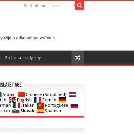
 využijú a odkopnú po voľbách.
Zo života – rady, tipy
slate page
Arabic
Chinese (Simplified)
tch
English
French
rman
Italian
Portuguese
Slovak
ssian
Spanish