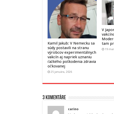
V Japo
vakcín
Modern
Kamil Jakub: V Nemecku sa
tam pr
súdy postavili na stranu
19 mar
výrobcov experimentálnych
vakcín aj napriek uznaniu
ťažkého poškodenia zdravia
očkovanej
25 januára, 2026
3 komentáre
carino