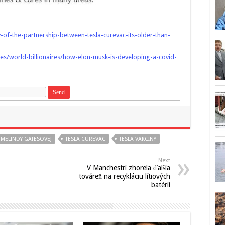
y-of-the-partnership-between-tesla-curevac-its-older-than-
es/world-billionaires/how-elon-musk-is-developing-a-covid-
 MELINDY GATESOVEJ
TESLA CUREVAC
TESLA VAKCINY
Next
V Manchestri zhorela ďalšia
továreň na recykláciu lítiových
batérií