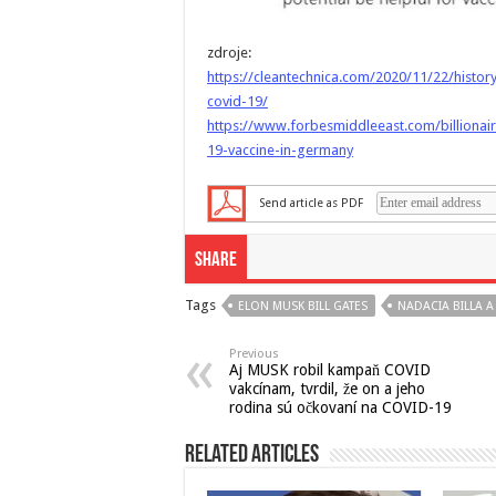
zdroje:
https://cleantechnica.com/2020/11/22/histor
covid-19/
https://www.forbesmiddleeast.com/billionair
19-vaccine-in-germany
Send article as PDF
Share
Tags
ELON MUSK BILL GATES
NADACIA BILLA A
Previous
Aj MUSK robil kampaň COVID
vakcínam, tvrdil, že on a jeho
rodina sú očkovaní na COVID-19
Related Articles