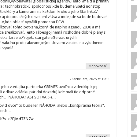
dník,vykonávateľ globalistickej agendy.Tento šmejd a primitív
ať technokratickú spoločnosť,kde budeme všetci nonstop
truktúry a kamerami na každom kroku a jeho Starlinku.V
y aj do pouličných osvetlení v Usa a inde,kde sa bude budovať
L.A,kde oblasť vypálili pomocou DEW.
lizovať tohto potkana,ktorý ide naplno agendu 2030 a má
chce zrealizovať.Tento šábesgoj nemá rozhodne dobré plány s
ka Izraela.Projekt stargate ešte viac urýchli
vakcínu proti rakovine,inými slovami vakcínu na vyludnenie
u vyvolá.
Odpovedať
26 februára, 2025 at 19:11
 jeho vtedajšia partnerka GRIMES uvoľnila videoklip k jej
ali odkaz v článku pár dní dozadu) kde mali tie odporné
chtoch… NÁHODA? ASI SOTVA. ;-)…
covid ovce“ to bude len NÁHODA, alebo „konšpiračná teória“,
 nich…
tch?v=c2EJMd7ZN7w