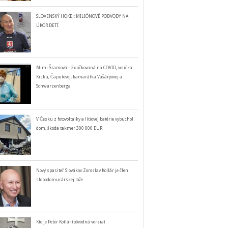
SLOVENSKÝ HOKEJ: MILIÓNOVÉ PODVODY NA
ÚKOR DETÍ
Mimi Šramová – 2x očkovaná na COVID, volička
Kisku, Čaputovej, kamarátka Vašáryovej a
Schwarzenberga
V Česku z fotovoltaiky a lítiovej batérie vybuchol
dom, škoda takmer 300 000 EUR
Nový spasiteľ Slovákov Zoroslav Kollár je člen
slobodomurárskej lóže
Kto je Peter Kotlár (pôvodná verzia)