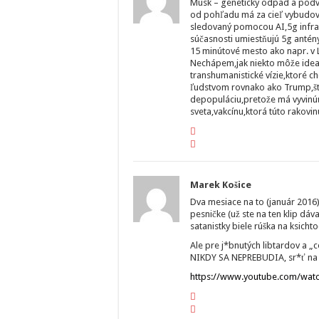
Musk – genetický odpad a podvo
od pohľadu má za cieľ vybudov
sledovaný pomocou AI,5g infraš
súčasnosti umiestňujú 5g antén
15 minútové mesto ako napr. v 
Nechápem,jak niekto môže idea
transhumanistické vízie,ktoré 
ľudstvom rovnako ako Trump,štet
depopuláciu,pretože má vyvinúť 
sveta,vakcínu,ktorá túto rakovin
Marek Košice
Dva mesiace na to (január 2016)
pesničke (už ste na ten klip dáv
satanistky biele rúška na ksi
Ale pre j*bnutých libtardov a „
NIKDY SA NEPREBUDIA, sr*ť na
https://www.youtube.com/wa