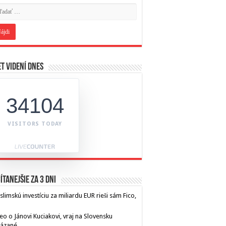
t videní dnes
34104
VISITORS TODAY
ítanejšie za 3 dni
limskú investíciu za miliardu EUR rieši sám Fico,
eo o Jánovi Kuciakovi, vraj na Slovensku
kázané