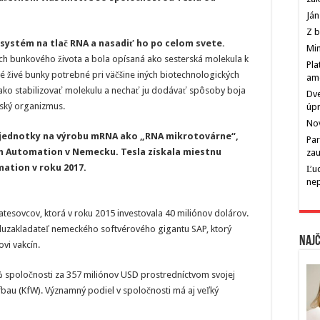
Ján
Z b
 systém na tlač RNA a nasadiť ho po celom svete.
Min
h bunkového života a bola opísaná ako sesterská molekula k
Pla
 živé bunky potrebné pri väčšine iných biotechnologických
am
ako stabilizovať molekulu a nechať ju dodávať spôsoby boja
Dve
ský organizmus.
úp
Nov
jednotky na výrobu mRNA ako „RNA mikrotovárne“,
Par
 Automation v Nemecku. Tesla získala miestnu
zau
ation v roku 2017.
Ľu
ne
tesovcov, ktorá v roku 2015 investovala 40 miliónov dolárov.
oluzakladateľ nemeckého softvérového gigantu SAP, ktorý
Najč
vi vakcín.
% spoločnosti za 357 miliónov USD prostredníctvom svojej
fbau (KfW). Významný podiel v spoločnosti má aj veľký