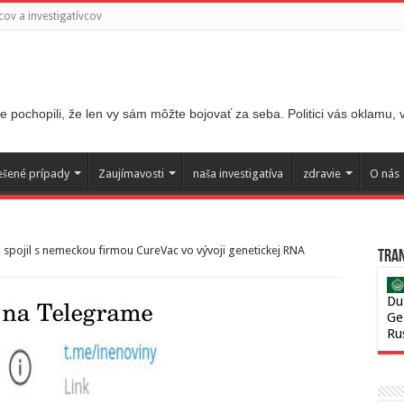
ov a investigatívcov
 pochopili, že len vy sám môžte bojovať za seba. Politici vás oklamu,
ešené prípady
Zaujímavosti
naša investigatíva
zdravie
O nás
 spojil s nemeckou firmou CureVac vo vývoji genetickej RNA
Tran
Du
Ge
Ru