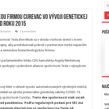
kou firmou CureVac vo vývoji genetickej
od roku 2015
očkovanie
3 komentáre
Poče
očnosti Tesla Elon Musk sa v stredu v tichosti stretol s tromi
rajiny, aby prediskutovali pokrok v partnerstve medzi najväčším
 a nemeckou biotechnologickou firmou.
ídrom parlamentného bloku CDU kancelárky Angely Merkelovej
e spokojný s pokrokom aliancie spoločnosti Tesla s vývojárom
Najč
vý líder v oblasti vysoko automatizovaných výrobných metód,
ekúl na výrobu potenciálne genetickej vakcíny COVID-19,
Mos
ej spoločnosti CureVac.
Tieto dve spoločnosti však začali
…
red pandémiou. Podľa regulačných podaní pre SEC má
Vid
uševnom vlastníctve so spoločnosťou Tesla od
za