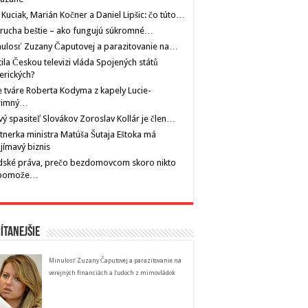
 Kuciak, Marián Kočner a Daniel Lipšic: čo túto…
rucha beštie – ako fungujú súkromné…
ulosť Zuzany Čaputovej a parazitovanie na…
tila Českou televizi vláda Spojených států
erických?
 tváre Roberta Kodyma z kapely Lucie-
rimný…
ý spasiteľ Slovákov Zoroslav Kollár je člen…
tnerka ministra Matúša Šutaja Eštoka má
jímavý biznis
dské práva, prečo bezdomovcom skoro nikto
pomože…
ítanejšie
Minulosť Zuzany Čaputovej a parazitovanie na
verejných financiách a ľudoch z mimovládok