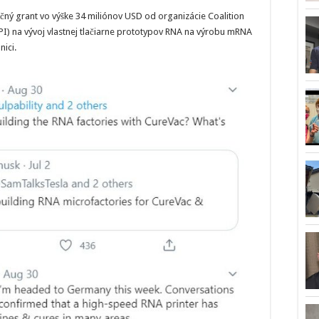
očný grant vo výške 34 miliónov USD od organizácie Coalition
I) na vývoj vlastnej tlačiarne prototypov RNA na výrobu mRNA
nici.