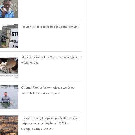
Podvodník Fico je podľa Babiša vlastníkom SPP
Milióny pre kafilérku v Mojši, majitelia figurujú
v Rotary clube
Oklamal Fico ľudí aj vymyslenou operáciou
srdca? Nikde mu nevidieť jazvu…
Horiace Los Angeles, požiar podľa plánu? ..ako
príprava na smart city SmartLA2028 a
Olympijské hry v LA 2028?