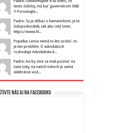
Padre: Uvedomujete si tu všetci, že
tento židoloj, má byť guvernérom SNB
?! Porovnajte...
Padre: Tu je dôkaz o Kamenickom, je to
židopodvodník, tak ako celý Smer.
https://www.hl...
Popelka: Lenže nemá to kto urobiť, to
je ten problém. O advokátoch
rozhoduje Advokátska k...
Padre: Asi by sme sa mali pozrieť na
naše toky, na našich tokoch je samá
elektráreň vod...
tívte nás aj na Facebooku