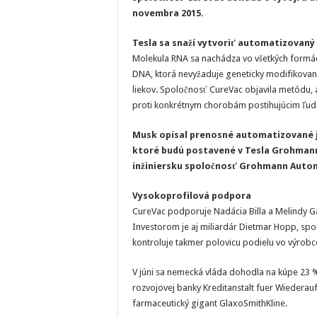
novembra 2015.
Tesla sa snaží vytvoriť automatizovaný
Molekula RNA sa nachádza vo všetkých formác
DNA, ktorá nevyžaduje geneticky modifikované
liekov. Spoločnosť CureVac objavila metódu, 
proti konkrétnym chorobám postihujúcim ľud
Musk opísal prenosné automatizované 
ktoré budú postavené v Tesla Grohmann
inžiniersku spoločnosť Grohmann Autom
Vysokoprofilová podpora
CureVac podporuje Nadácia Billa a Melindy Ga
Investorom je aj miliardár Dietmar Hopp, sp
kontroluje takmer polovicu podielu vo výrobco
V júni sa nemecká vláda dohodla na kúpe 23 
rozvojovej banky Kreditanstalt fuer Wiederau
farmaceutický gigant GlaxoSmithKline.