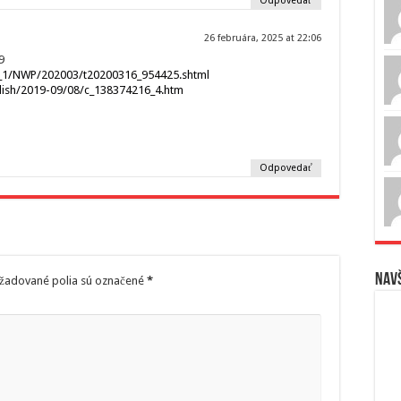
Odpovedať
26 februára, 2025 at 22:06
9
/H_1/NWP/202003/t20200316_954425.shtml
lish/2019-09/08/c_138374216_4.htm
Odpovedať
Navš
žadované polia sú označené
*