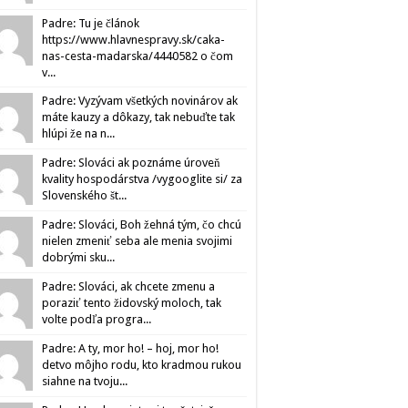
Padre: Tu je článok
https://www.hlavnespravy.sk/caka-
nas-cesta-madarska/4440582 o čom
v...
Padre: Vyzývam všetkých novinárov ak
máte kauzy a dôkazy, tak nebuďte tak
hlúpi že na n...
Padre: Slováci ak poznáme úroveň
kvality hospodárstva /vygooglite si/ za
Slovenského št...
Padre: Slováci, Boh žehná tým, čo chcú
nielen zmeniť seba ale menia svojimi
dobrými sku...
Padre: Slováci, ak chcete zmenu a
poraziť tento židovský moloch, tak
volte podľa progra...
Padre: A ty, mor ho! – hoj, mor ho!
detvo môjho rodu, kto kradmou rukou
siahne na tvoju...