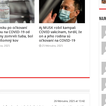
Naj
nsku po očkovaní
Aj MUSK robil kampaň
ou na COVID-19 od
COVID vakcínam, tvrdil, že
y zomreli ľudia, bol
on a jeho rodina sú
ítomný kov
očkovaní na COVID-19
ca, 2025
25 februára, 2025
26 februára, 2025 at 13:42