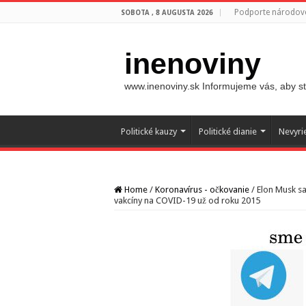
Podporte národovc
SOBOTA , 8 AUGUSTA 2026
inenoviny
www.inenoviny.sk Informujeme vás, aby ste
Politické kauzy
Politické dianie
Nevyri
Home
/
Koronavírus - očkovanie
/
Elon Musk sa
vakcíny na COVID-19 už od roku 2015