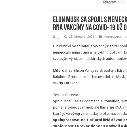
Elon Musk sa spojil s nemec
RNA vakcíny na COVID-19 už 
jj
25 februára, 2025
Koronavírus - 
Futuristický podnikateľ a výkonný riaditeľ spol
nemeckými ministrami a najvyššími politikmi k
svetovým výrobcom elektrických automobilov
Miliardár zo Silicon Valley sa stretol aj s l
Ralphom Brinkhausom. Ten uviedol, že Musk j
vakcín CureVac.
Tesla a CureVac
Spoločnosť Tesla Grohmann Automation, sveto
pomáha vybudovať mobilné tlačiarne RNA mol
ktorá je vo vývoji v nemeckej biofarmaceutick
spolupracovať na tlačiarni RNA dávno p
spoločnosť CureVac dohodu o vývoji a d