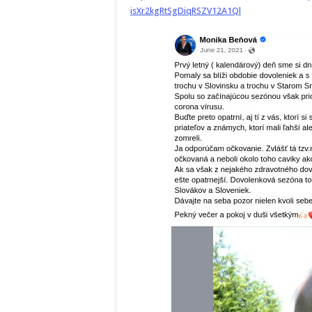
isXr2kgRtSgDiqRSZV12A1Ql