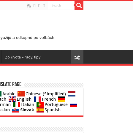
 využijú a odkopnú po voľbách.
Zo života – rady, tipy
slate page
Arabic
Chinese (Simplified)
tch
English
French
rman
Italian
Portuguese
Slovak
ssian
Spanish