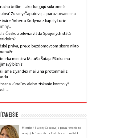
rucha beštie – ako fungujú súkromné…
ulosť Zuzany Čaputovej a parazitovanie na…
 tváre Roberta Kodyma z kapely Lucie-
rimný…
tila Českou televizi vláda Spojených států
erických?
dské práva, prečo bezdomovcom skoro nikto
pomože…
tnerka ministra Matúša Šutaja Eštoka má
jímavý biznis
šli sme z yandex mailu na protonmail z
vodu…
hrana kúpeľov alebo získanie kontroly?
íbeh…
ítanejšie
Minulosť Zuzany Čaputovej a parazitovanie na
verejných financiách a ľudoch z mimovládok