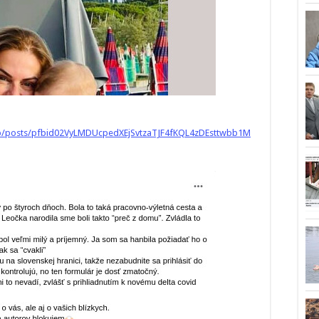
p/posts/pfbid02VyLMDUcpedXEjSvtzaTJF4fKQL4zDEsttwbb1M