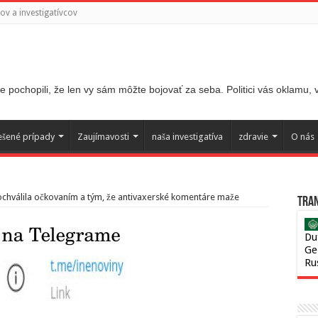
v a investigatívcov
 pochopili, že len vy sám môžte bojovať za seba. Politici vás oklamu,
ešené prípady
Zaujímavosti
naša investigatíva
zdravie
O nás
chválila očkovaním a tým, že antivaxerské komentáre maže
Tran
Du
Ge
Ru