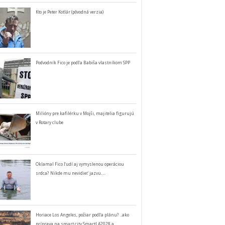
Kto je Peter Kotlár (pôvodná verzia)
Podvodník Fico je podľa Babiša vlastníkom SPP
Milióny pre kafilérku v Mojši, majitelia figurujú
v Rotary clube
Oklamal Fico ľudí aj vymyslenou operáciou
srdca? Nikde mu nevidieť jazvu…
Horiace Los Angeles, požiar podľa plánu? ..ako
príprava na smart city SmartLA2028 a