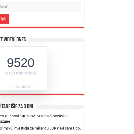
t videní dnes
9520
VISITORS TODAY
ítanejšie za 3 dni
eo o Jánovi Kuciakovi, vraj na Slovensku
kázané
limskú investíciu za miliardu EUR rieši sám Fico,