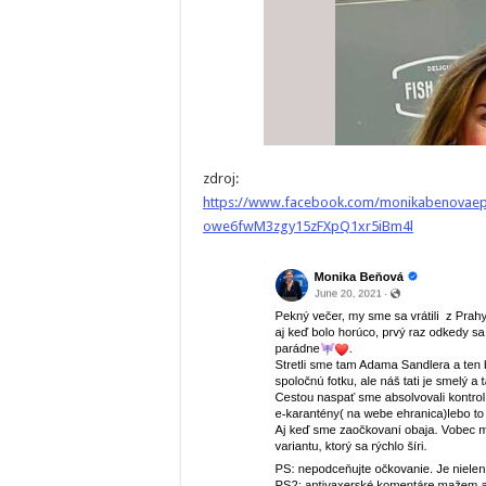
zdroj:
https://www.facebook.com/monikabenovae
owe6fwM3zgy15zFXpQ1xr5iBm4l