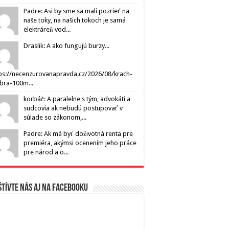
Padre: Asi by sme sa mali pozrieť na
naše toky, na našich tokoch je samá
elektráreň vod...
Draslik: A ako fungujú burzy...
ps://necenzurovanapravda.cz/2026/08/krach-
ibra-100m...
korbáč: A paralelne s tým, advokáti a
sudcovia ak nebudú postupovať v
súlade so zákonom,...
Padre: Ak má byť doživotná renta pre
premiéra, akýmsi ocenením jeho práce
pre národ a o...
tívte nás aj na Facebooku