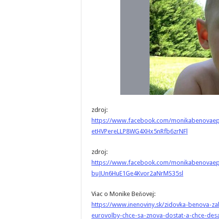
zdroj:
https://www.facebook.com/monikabenova
etHVPereLLP8WG4XHx5nRfb6zrNFl
zdroj:
https://www.facebook.com/monikabenovae
buJUn6HuE1Ge4Kvor2aNrMS35sl
Viac o Monike Beňovej:
https://www.inenoviny.sk/zidovka-benova-za
eurovolby-chce-sa-znova-dostat-a-chce-desat