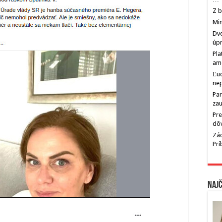
Z b
Min
Dve
úp
Pla
am
Ľu
ne
Par
zau
Pre
dô
Zác
Pr
Najč