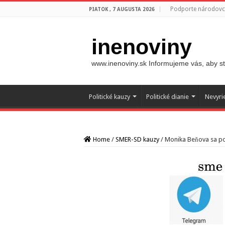
Podporte národovco
PIATOK , 7 AUGUSTA 2026
inenoviny
www.inenoviny.sk Informujeme vás, aby ste
Politické kauzy
Politické dianie
Nevyri
Home
/
SMER-SD kauzy
/
Monika Beňova sa po