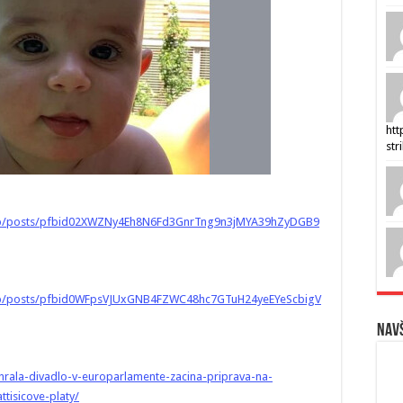
htt
str
ep/posts/pfbid02XWZNy4Eh8N6Fd3GnrTng9n3jMYA39hZyDGB9
p/posts/pfbid0WFpsVJUxGNB4FZWC48hc7GTuH24yeEYeScbigV
Navš
hrala-divadlo-v-europarlamente-zacina-priprava-na-
tisicove-platy/