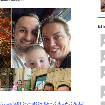
Naj
/posts/pfbid0215ivqwiigEGCHrKKctcwjqCfxRrwaFcbDtPjuVke3