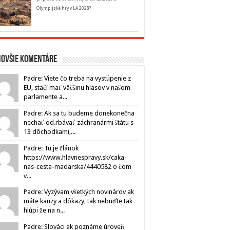
Olympijské hry v LA 2028?
novšie komentáre
Padre: Viete čo treba na vystúpenie z
EU, stačí mať väčšinu hlasov v našom
parlamente a...
Padre: Ak sa tu budeme donekonečna
nechať od.rbávať záchranármi štátu s
13 dôchodkami,...
Padre: Tu je článok
https://www.hlavnespravy.sk/caka-
nas-cesta-madarska/4440582 o čom
v...
Padre: Vyzývam všetkých novinárov ak
máte kauzy a dôkazy, tak nebuďte tak
hlúpi že na n...
Padre: Slováci ak poznáme úroveň