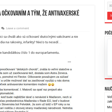
 očkovaním a tým, že antivaxerské
Leave a comment
Poče
ici sa chváli ako sú očkovaní skutočnými vakcínami a nie
dia na rakoviny, infarkty? Niečo tu nesedí…
je kandidátkou číslo 1 do europarlamentu.
Najč
Vid
za
Mos
…