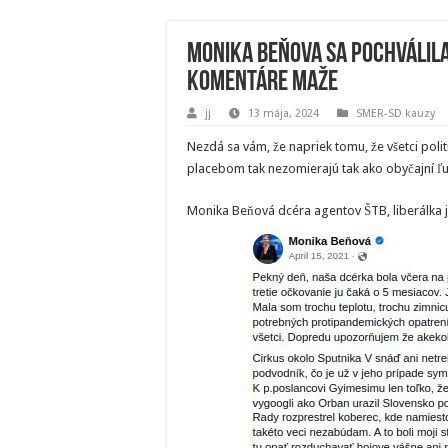
Monika Beňova sa pochválila
komentáre maže
jj
13 mája, 2024
SMER-SD kauzy
Nezdá sa vám, že napriek tomu, že všetci polit
placebom tak nezomierajú tak ako obyčajní ľu
Monika Beňová dcéra agentov ŠTB, liberálka 