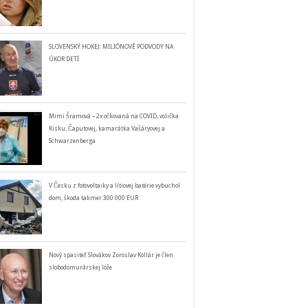
SLOVENSKÝ HOKEJ: MILIÓNOVÉ PODVODY NA
ÚKOR DETÍ
Mimi Šramová – 2x očkovaná na COVID, volička
Kisku, Čaputovej, kamarátka Vašáryovej a
Schwarzenberga
V Česku z fotovoltaiky a lítiovej batérie vybuchol
dom, škoda takmer 300 000 EUR
Nový spasiteľ Slovákov Zoroslav Kollár je člen
slobodomurárskej lóže