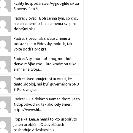
kvality hospodárstva /vygooglite si/ za
Slovenského št...
Padre: Slováci, Boh žehná tým, čo chcú
nielen zmeniť seba ale menia svojimi
dobrými sku...
Padre: Slováci, ak chcete zmenu a
poraziť tento židovský moloch, tak
volte podľa progra...
Padre: A ty, mor ho! – hoj, mor ho!
detvo môjho rodu, kto kradmou rukou
siahne na tvoju...
Padre: Uvedomujete si tu všetci, že
tento židoloj, má byť guvernérom SNB
?! Porovnajte...
Padre: Tu je dôkaz o Kamenickom, je to
židopodvodník, tak ako celý Smer.
https://www.hl...
Popelka: Lenže nemá to kto urobiť, to
je ten problém. O advokátoch
rozhoduje Advokátska k...