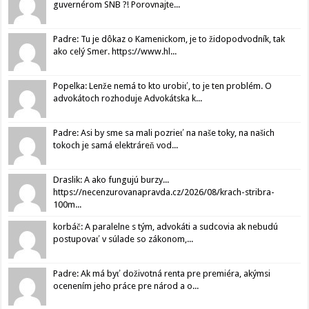
guvernérom SNB ?! Porovnajte...
Padre: Tu je dôkaz o Kamenickom, je to židopodvodník, tak
ako celý Smer. https://www.hl...
Popelka: Lenže nemá to kto urobiť, to je ten problém. O
advokátoch rozhoduje Advokátska k...
Padre: Asi by sme sa mali pozrieť na naše toky, na našich
tokoch je samá elektráreň vod...
Draslik: A ako fungujú burzy...
https://necenzurovanapravda.cz/2026/08/krach-stribra-
100m...
korbáč: A paralelne s tým, advokáti a sudcovia ak nebudú
postupovať v súlade so zákonom,...
Padre: Ak má byť doživotná renta pre premiéra, akýmsi
ocenením jeho práce pre národ a o...