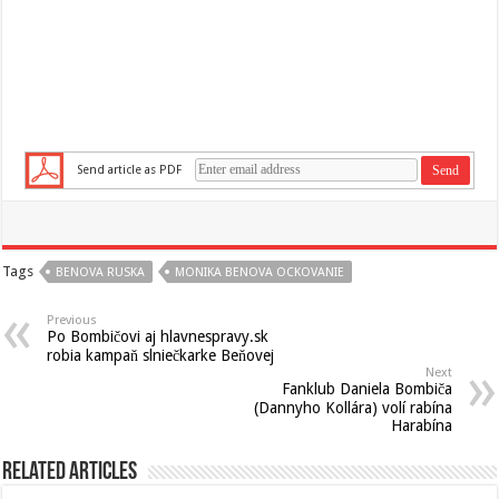
Send article as PDF
Tags
BENOVA RUSKA
MONIKA BENOVA OCKOVANIE
Previous
Po Bombičovi aj hlavnespravy.sk
robia kampaň slniečkarke Beňovej
Next
Fanklub Daniela Bombiča
(Dannyho Kollára) volí rabína
Harabína
Related Articles