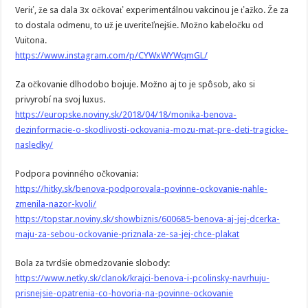
Veriť, že sa dala 3x očkovať experimentálnou vakcinou je ťažko. Že za
to dostala odmenu, to už je uveriteľnejšie. Možno kabeločku od
Vuitona.
https://www.instagram.com/p/CYWxWYWqmGL/
Za očkovanie dlhodobo bojuje. Možno aj to je spôsob, ako si
privyrobí na svoj luxus.
https://europske.noviny.sk/2018/04/18/monika-benova-
dezinformacie-o-skodlivosti-ockovania-mozu-mat-pre-deti-tragicke-
nasledky/
Podpora povinného očkovania:
https://hitky.sk/benova-podporovala-povinne-ockovanie-nahle-
zmenila-nazor-kvoli/
https://topstar.noviny.sk/showbiznis/600685-benova-aj-jej-dcerka-
maju-za-sebou-ockovanie-priznala-ze-sa-jej-chce-plakat
Bola za tvrdšie obmedzovanie slobody:
https://www.netky.sk/clanok/krajci-benova-i-pcolinsky-navrhuju-
prisnejsie-opatrenia-co-hovoria-na-povinne-ockovanie