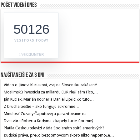
Počet videní dnes
50126
VISITORS TODAY
Najčítanejšie za 3 dni
Video o Jánovi Kuciakovi, vraj na Slovensku zakázané
Moslimskú investíciu za miliardu EUR rieši sám Fico,…
Ján Kuciak, Marián Kočner a Daniel Lipšic: čo túto…
Z brucha beštie – ako fungujú súkromné…
Minulosť Zuzany Čaputovej a parazitovanie na…
Dve tváre Roberta Kodyma z kapely Lucie-úprimný…
Platila Českou televizi vláda Spojených států amerických?
Ľudské práva, prečo bezdomovcom skoro nikto nepomože…