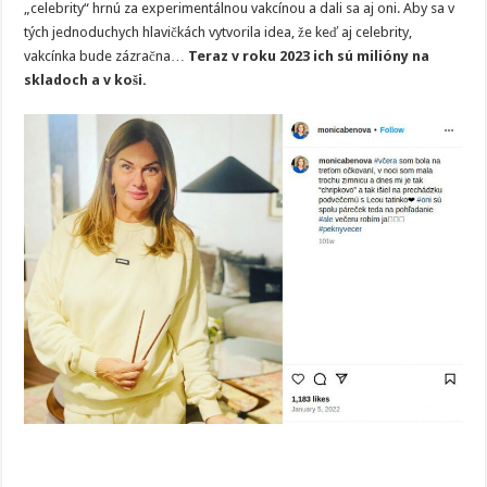
„celebrity“ hrnú za experimentálnou vakcínou a dali sa aj oni. Aby sa v
tých jednoduchych hlavičkách vytvorila idea, že keď aj celebrity,
vakcínka bude zázračna…
Teraz v roku 2023 ich sú milióny na
skladoch a v koši.