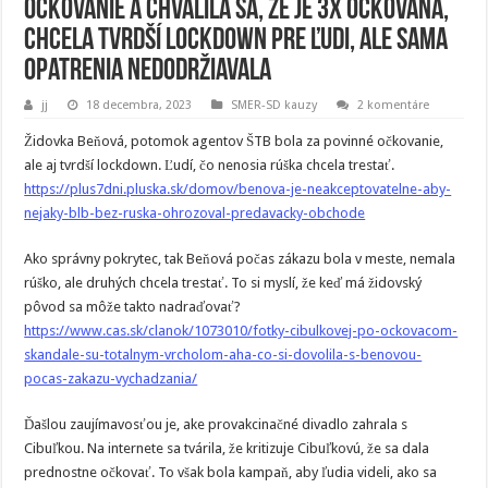
očkovanie a chválila sa, že je 3x očkovaná,
chcela tvrdší lockdown pre ľudi, ale sama
opatrenia nedodržiavala
jj
18 decembra, 2023
SMER-SD kauzy
2 komentáre
Židovka Beňová, potomok agentov ŠTB bola za povinné očkovanie,
ale aj tvrdší lockdown. Ľudí, čo nenosia rúška chcela trestať.
https://plus7dni.pluska.sk/domov/benova-je-neakceptovatelne-aby-
nejaky-blb-bez-ruska-ohrozoval-predavacky-obchode
Ako správny pokrytec, tak Beňová počas zákazu bola v meste, nemala
rúško, ale druhých chcela trestať. To si myslí, že keď má židovský
pôvod sa môže takto nadraďovať?
https://www.cas.sk/clanok/1073010/fotky-cibulkovej-po-ockovacom-
skandale-su-totalnym-vrcholom-aha-co-si-dovolila-s-benovou-
pocas-zakazu-vychadzania/
Ďašlou zaujímavosťou je, ake provakcinačné divadlo zahrala s
Cibuľkou. Na internete sa tvárila, že kritizuje Cibuľkovú, že sa dala
prednostne očkovať. To však bola kampaň, aby ľudia videli, ako sa