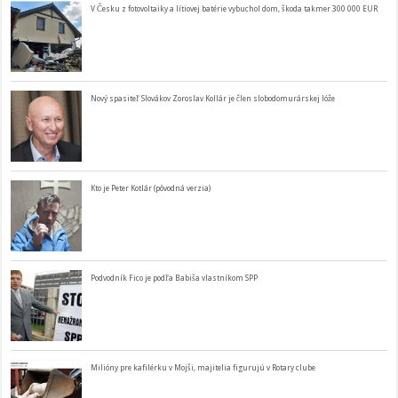
V Česku z fotovoltaiky a lítiovej batérie vybuchol dom, škoda takmer 300 000 EUR
Nový spasiteľ Slovákov Zoroslav Kollár je člen slobodomurárskej lóže
Kto je Peter Kotlár (pôvodná verzia)
Podvodník Fico je podľa Babiša vlastníkom SPP
Milióny pre kafilérku v Mojši, majitelia figurujú v Rotary clube