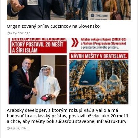
Organizovaný prílev cudzincov na Slovensko
4 týždne ago
Arabský developer, s ktorým rokujú Ráž a Vallo a má
budovať bratislavský prístav, postavil už viac ako 20 mešít
a chce, aby mešity boli súčasťou stavebnej infraštruktúry
4 júla, 2026