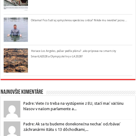
Oklamal Fico ľudí aj vymyslenou operáciou srdca? Nikde mu nevidieť jazvu…
Horiace Los Angeles, požiar podľa plánu? ..ako príprava na smart city
SmartLA2028 a Olympijské hry v LA 2028?
Najnovšie komentáre
Padre: Viete čo treba na vystúpenie z EU, stačí mať väčšinu
hlasov v našom parlamente a...
Padre: Ak sa tu budeme donekonečna nechať od.rbávať
záchranármi štátu s 13 dôchodkami,...