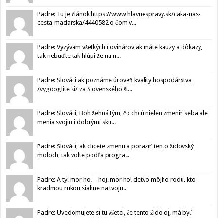
Padre: Tu je článok https://www.hlavnespravy.sk/caka-nas-
cesta-madarska/4440582 o čom v...
Padre: Vyzývam všetkých novinárov ak máte kauzy a dôkazy,
tak nebuďte tak hlúpi že na n...
Padre: Slováci ak poznáme úroveň kvality hospodárstva
/vygooglite si/ za Slovenského št...
Padre: Slováci, Boh žehná tým, čo chcú nielen zmeniť seba ale
menia svojimi dobrými sku...
Padre: Slováci, ak chcete zmenu a poraziť tento židovský
moloch, tak volte podľa progra...
Padre: A ty, mor ho! – hoj, mor ho! detvo môjho rodu, kto
kradmou rukou siahne na tvoju...
Padre: Uvedomujete si tu všetci, že tento židoloj, má byť