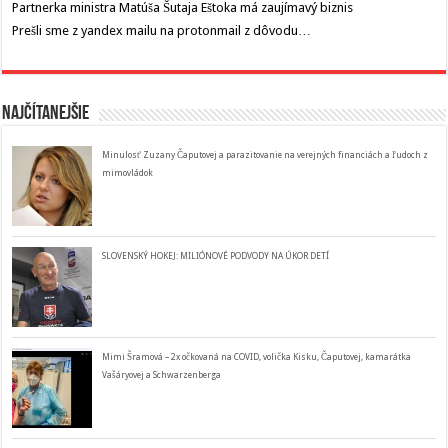
Partnerka ministra Matúša Šutaja Eštoka má zaujímavý biznis
Prešli sme z yandex mailu na protonmail z dôvodu…
Najčítanejšie
Minulosť Zuzany Čaputovej a parazitovanie na verejných financiách a ľudoch z
mimovládok
SLOVENSKÝ HOKEJ: MILIÓNOVÉ PODVODY NA ÚKOR DETÍ
Mimi Šramová – 2x očkovaná na COVID, volička Kisku, Čaputovej, kamarátka
Vašáryovej a Schwarzenberga