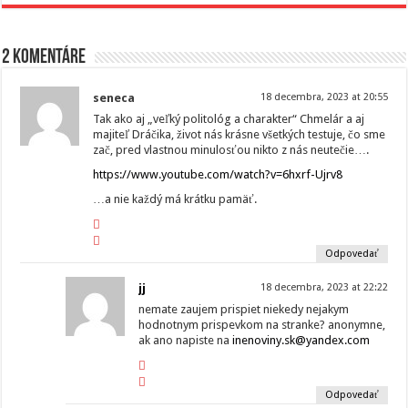
2 komentáre
seneca
18 decembra, 2023 at 20:55
Tak ako aj „veľký politológ a charakter“ Chmelár a aj
majiteľ Dráčika, život nás krásne všetkých testuje, čo sme
zač, pred vlastnou minulosťou nikto z nás neutečie….
https://www.youtube.com/watch?v=6hxrf-Ujrv8
…a nie každý má krátku pamäť.
Odpovedať
jj
18 decembra, 2023 at 22:22
nemate zaujem prispiet niekedy nejakym
hodnotnym prispevkom na stranke? anonymne,
ak ano napiste na
inenoviny.sk@yandex.com
Odpovedať