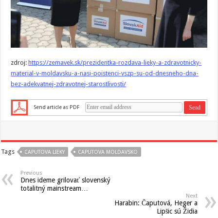
zdroj:
https://zemavek.sk/prezidentka-rozdava-lieky-a-zdravotnicky-
material-v-moldavsku-a-nasi-poistenci-vszp-su-od-dnesneho-dna-
bez-adekvatnej-zdravotnej-starostlivosti/
Send article as PDF
Tags
CAPUTOVA LIEKY
CAPUTOVA MOLDAVSKO
Previous
Dnes ideme grilovať slovenský
totalitný mainstream…
Next
Harabin: Čaputová, Heger a
Lipšic sú Židia