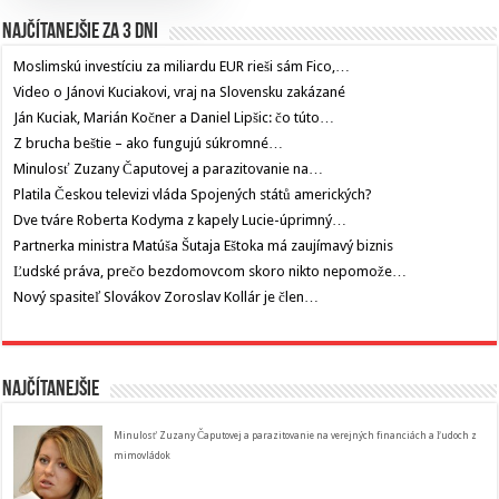
Najčítanejšie za 3 dni
Moslimskú investíciu za miliardu EUR rieši sám Fico,…
Video o Jánovi Kuciakovi, vraj na Slovensku zakázané
Ján Kuciak, Marián Kočner a Daniel Lipšic: čo túto…
Z brucha beštie – ako fungujú súkromné…
Minulosť Zuzany Čaputovej a parazitovanie na…
Platila Českou televizi vláda Spojených států amerických?
Dve tváre Roberta Kodyma z kapely Lucie-úprimný…
Partnerka ministra Matúša Šutaja Eštoka má zaujímavý biznis
Ľudské práva, prečo bezdomovcom skoro nikto nepomože…
Nový spasiteľ Slovákov Zoroslav Kollár je člen…
Najčítanejšie
Minulosť Zuzany Čaputovej a parazitovanie na verejných financiách a ľudoch z
mimovládok