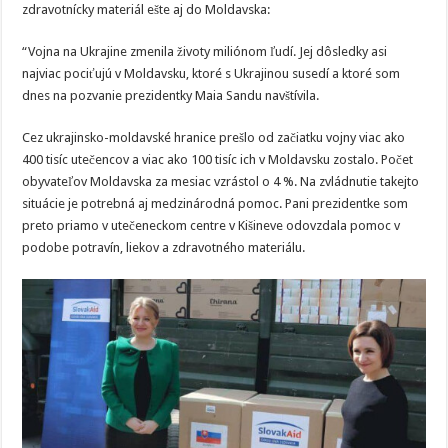
zdravotnícky materiál ešte aj do Moldavska:
“Vojna na Ukrajine zmenila životy miliónom ľudí. Jej dôsledky asi
najviac pociťujú v Moldavsku, ktoré s Ukrajinou susedí a ktoré som
dnes na pozvanie prezidentky Maia Sandu navštívila.
Cez ukrajinsko-moldavské hranice prešlo od začiatku vojny viac ako
400 tisíc utečencov a viac ako 100 tisíc ich v Moldavsku zostalo. Počet
obyvateľov Moldavska za mesiac vzrástol o 4 %. Na zvládnutie takejto
situácie je potrebná aj medzinárodná pomoc. Pani prezidentke som
preto priamo v utečeneckom centre v Kišineve odovzdala pomoc v
podobe potravín, liekov a zdravotného materiálu.