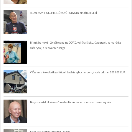
SLOVENSKÝ HOKEJ: MILIÓNOVÉ PODVODY NA ÚKOR DETÍ
Mimi Šramová – 2x očkovaná na COVID, volička Kisku, Čaputovej, kamarátka
Vašáryovej a Schwarzenberga
V Česku z fotovoltaiky a lítiovej batérie vybuchol dom, škoda takmer 300 000 EUR
Nový spasiteľ Slovákov Zoroslav Kollár je člen slobodomurárskej lóže
Kto je Peter Kotlár (pôvodná verzia)