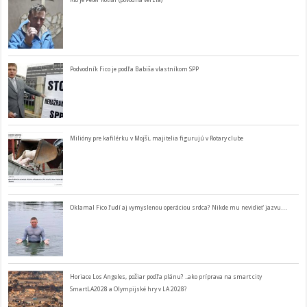
Podvodník Fico je podľa Babiša vlastníkom SPP
Milióny pre kafilérku v Mojši, majitelia figurujú v Rotary clube
Oklamal Fico ľudí aj vymyslenou operáciou srdca? Nikde mu nevidieť jazvu…
Horiace Los Angeles, požiar podľa plánu? ..ako príprava na smart city
SmartLA2028 a Olympijské hry v LA 2028?