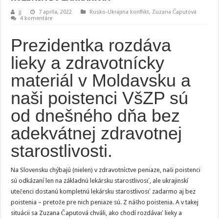
jj
7 apríla, 2022
Rusko-Ukrajina konflikt
,
Zuzana Čaputová
4 komentáre
Prezidentka rozdáva
lieky a zdravotnícky
materiál v Moldavsku a
naši poistenci VšZP sú
od dnešného dňa bez
adekvátnej zdravotnej
starostlivosti.
Na Slovensku chýbajú (nielen) v zdravotníctve peniaze, naši poistenci
sú odkázaní len na základnú lekársku starostlivosť, ale ukrajinskí
utečenci dostanú kompletnú lekársku starostlivosť zadarmo aj bez
poistenia – pretože pre nich peniaze sú. Z nášho poistenia. A v takej
situácii sa Zuzana Čaputová chváli, ako chodí rozdávať lieky a