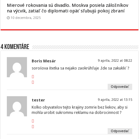
Mierové rokovania sú divadlo. Moskva posiela záložníkov
na výcvik, zatiaľ čo diplomati opäť sľubujú pokoj zbraní
10 decembra, 2025
4 komentáre
Boris Mesár
9 apríla, 2022 at 08:22
sorošova štetka sa nejako zaokrúhľuje .Ide sa zakukliť ?
Odpovedať
tester
9 apríla, 2022 at 13:15
Kolko obyvatelov tejto krajiny zomrie bez liekov, aby si
mohla urobit sukromnu reklamu na dobrocinnost ?
Odpovedať