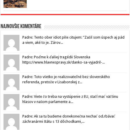
Najnovšie komentáre
Padre: Tento ober idiot píše citujem: "Zažil som úspech aj pád
a viem, aké to je. Zárov...
Padre: Poďme k ďalšej tragédii Slovenska
https://www.hlavnespravy.sk/danko-sa-vyjadril-...
Padre: Toto všetko je realizovateľné bez slovenského
referenda, pretože v Lisabonskej z...
Padre: Viete čo treba na vystúpenie z EU, stačí mať väčšinu
hlasov v našom parlamente a...
Padre: Ak sa tu budeme donekonečna nechať od.rbávať
záchranármi štátu s 13 dôchodkami,...