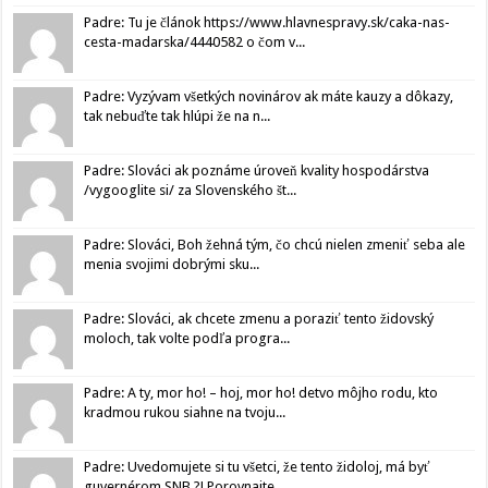
Padre: Tu je článok https://www.hlavnespravy.sk/caka-nas-
cesta-madarska/4440582 o čom v...
Padre: Vyzývam všetkých novinárov ak máte kauzy a dôkazy,
tak nebuďte tak hlúpi že na n...
Padre: Slováci ak poznáme úroveň kvality hospodárstva
/vygooglite si/ za Slovenského št...
Padre: Slováci, Boh žehná tým, čo chcú nielen zmeniť seba ale
menia svojimi dobrými sku...
Padre: Slováci, ak chcete zmenu a poraziť tento židovský
moloch, tak volte podľa progra...
Padre: A ty, mor ho! – hoj, mor ho! detvo môjho rodu, kto
kradmou rukou siahne na tvoju...
Padre: Uvedomujete si tu všetci, že tento židoloj, má byť
guvernérom SNB ?! Porovnajte...