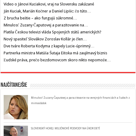
Video o Jánovi Kuciakovi, vraj na Slovensku zakázané
Ján Kuciak, Marián Kočner a Daniel Lipšic: čo túto…
Z brucha beštie – ako fungujú súkromné…
Minulosť Zuzany Čaputovej a parazitovanie na…
Platila Českou televizi vláda Spojených států amerických?
Nový spasiteľ Slovákov Zoroslav Kollár je člen…
Dve tváre Roberta Kodyma z kapely Lucie-úprimný…
Partnerka ministra Matúša Šutaja Eštoka má zaujímavý biznis
Ľudské práva, prečo bezdomovcom skoro nikto nepomože…
Najčítanejšie
Minulosť Zuzany Čaputovej a parazitovanie na verejných financiách a ľudoch z
mimovládok
SLOVENSKÝ HOKEJ: MILIÓNOVÉ PODVODY NA ÚKOR DETÍ