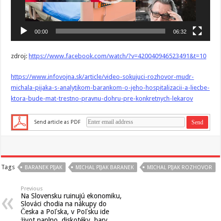
00:00
06:32
zdroj:
https://www.facebook.com/watch/?v=420040946523491&t=10
https://www.infovojna.sk/article/video-sokujuci-rozhovor-mudr-
michala-pijaka-s-analytikom-barankom-o-jeho-hospitalizacii-a-liecbe-
ktora-bude-mat-trestno-pravnu-dohru-pre-konkretnych-lekarov
Send article as PDF
Tags
BARANEK PIJAK
MICHAL PIJAK BARANEK
MICHAL PIJAK ROZHOVOR
Previous
Na Slovensku ruinujú ekonomiku,
Slováci chodia na nákupy do
Česka a Poľska, v Poľsku ide
život naplno, diskotéky, bary