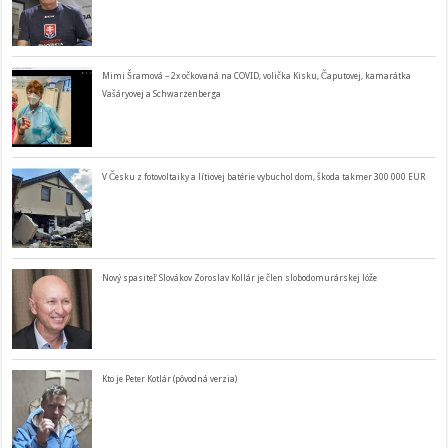
Mimi Šramová – 2x očkovaná na COVID, volička Kisku, Čaputovej, kamarátka
Vašáryovej a Schwarzenberga
V Česku z fotovoltaiky a lítiovej batérie vybuchol dom, škoda takmer 300 000 EUR
Nový spasiteľ Slovákov Zoroslav Kollár je člen slobodomurárskej lóže
Kto je Peter Kotlár (pôvodná verzia)