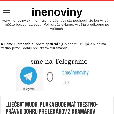
inenoviny
www.inenoviny.sk Informujeme vás, aby ste pochopili, že len vy sám
môžte bojovať za seba. Politici vás oklamu, využijú a odkopnú po
voľbách.
Home
/
koronavírus - obete opatrení
/
„Liečba“ MUDr. Pijáka bude mať
trestno-právnu dohru pre lekárov z Kramárov
„Liečba“ MUDr. Pijáka bude mať trestno-
právnu dohru pre lekárov z Kramárov