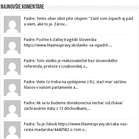
Najnovšie komentáre
Padre: Tento ober idiot píše citujem: "Zažil som úspech aj pád
a viem, aké to je. Zárov...
Padre: Poďme k ďalšej tragédii Slovenska
https://www.hlavnespravy.sk/danko-sa-vyjadril-...
Padre: Toto všetko je realizovateľné bez slovenského
referenda, pretože v Lisabonskej z...
Padre: Viete čo treba na vystúpenie z EU, stačí mať väčšinu
hlasov v našom parlamente a...
Padre: Ak sa tu budeme donekonečna nechať od.rbávať
záchranármi štátu s 13 dôchodkami,...
Padre: Tu je článok https://www.hlavnespravy.sk/caka-nas-
cesta-madarska/4440582 o čom v...