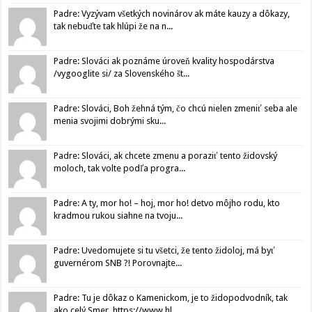
Padre: Vyzývam všetkých novinárov ak máte kauzy a dôkazy,
tak nebuďte tak hlúpi že na n...
Padre: Slováci ak poznáme úroveň kvality hospodárstva
/vygooglite si/ za Slovenského št...
Padre: Slováci, Boh žehná tým, čo chcú nielen zmeniť seba ale
menia svojimi dobrými sku...
Padre: Slováci, ak chcete zmenu a poraziť tento židovský
moloch, tak volte podľa progra...
Padre: A ty, mor ho! – hoj, mor ho! detvo môjho rodu, kto
kradmou rukou siahne na tvoju...
Padre: Uvedomujete si tu všetci, že tento židoloj, má byť
guvernérom SNB ?! Porovnajte...
Padre: Tu je dôkaz o Kamenickom, je to židopodvodník, tak
ako celý Smer. https://www.hl...