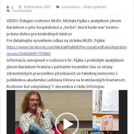
jj
8 decembra, 2021
koronavírus - obete opatrení
3 komentáre
VIDEO: Šokujúci rozhovor MUDr. Michala Pijáka s analytikom Jánom
Baránkom o jeho hospitalizácii a „liečbe“, ktorá bude mať trestno-
právnu dohru pre konkrétnych lekárov
Pre detailnejšie vysvetlenie odkaz na stránku MUDr. Pijáka:
https://www.facebook.com/MichalPijakMDPersonalizedPaleoNutrition
/posts/336628991797860
Informácie zverejnené v rozhovore Dr. Pijáka s politickým analytikom
Jánom Baránkom hraničia s páchaním trestného činu zo strany
zdravotníckych pracovníkov pôsobiacich vo Fakultnej nemocnici s
poliklinikou akademika Ladislava Dérera na bratislavských Kramároch.
Rozhovor bol odvysielaný 7. decembra v rádiu InfoVojna:
Video
prehrávač