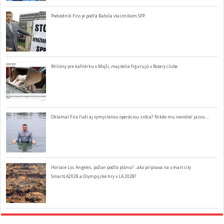
Podvodník Fico je podľa Babiša vlastníkom SPP
Milióny pre kafilérku v Mojši, majitelia figurujú v Rotary clube
Oklamal Fico ľudí aj vymyslenou operáciou srdca? Nikde mu nevidieť jazvu…
Horiace Los Angeles, požiar podľa plánu? ..ako príprava na smart city
SmartLA2028 a Olympijské hry v LA 2028?