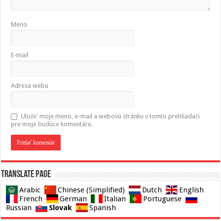
Meno
E-mail
Adresa webu
Uložiť moje meno, e-mail a webovú stránku v tomto prehliadači
pre moje budúce komentáre.
Translate page
Arabic
Chinese (Simplified)
Dutch
English
French
German
Italian
Portuguese
Slovak
Russian
Spanish