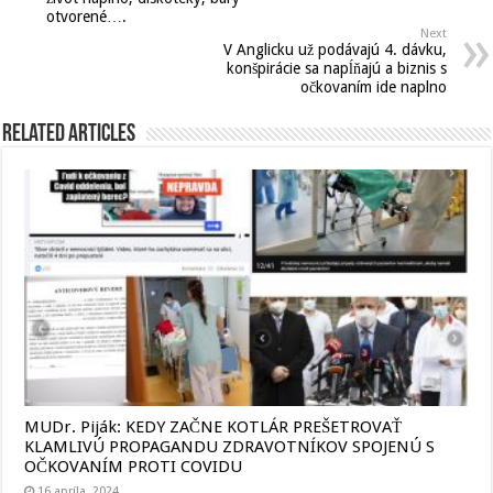
otvorené….
Next
V Anglicku už podávajú 4. dávku,
konšpirácie sa napĺňajú a biznis s
očkovaním ide naplno
Related Articles
MUDr. Piják: KEDY ZAČNE KOTLÁR PREŠETROVAŤ
KLAMLIVÚ PROPAGANDU ZDRAVOTNÍKOV SPOJENÚ S
OČKOVANÍM PROTI COVIDU
16 apríla, 2024