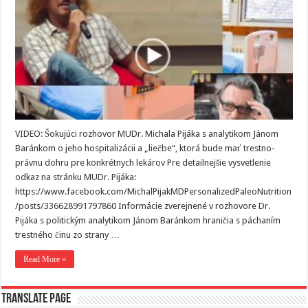
VIDEO: Šokujúci rozhovor MUDr. Michala Pijáka s analytikom Jánom
Baránkom o jeho hospitalizácii a „liečbe“, ktorá bude mať trestno-
právnu dohru pre konkrétnych lekárov Pre detailnejšie vysvetlenie
odkaz na stránku MUDr. Pijáka:
https://www.facebook.com/MichalPijakMDPersonalizedPaleoNutrition
/posts/336628991797860 Informácie zverejnené v rozhovore Dr.
Pijáka s politickým analytikom Jánom Baránkom hraničia s páchaním
trestného činu zo strany …
Read More »
Translate page