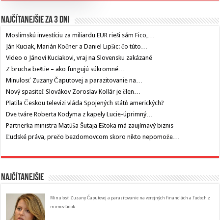
Najčítanejšie za 3 dni
Moslimskú investíciu za miliardu EUR rieši sám Fico,…
Ján Kuciak, Marián Kočner a Daniel Lipšic: čo túto…
Video o Jánovi Kuciakovi, vraj na Slovensku zakázané
Z brucha beštie – ako fungujú súkromné…
Minulosť Zuzany Čaputovej a parazitovanie na…
Nový spasiteľ Slovákov Zoroslav Kollár je člen…
Platila Českou televizi vláda Spojených států amerických?
Dve tváre Roberta Kodyma z kapely Lucie-úprimný…
Partnerka ministra Matúša Šutaja Eštoka má zaujímavý biznis
Ľudské práva, prečo bezdomovcom skoro nikto nepomože…
Najčítanejšie
Minulosť Zuzany Čaputovej a parazitovanie na verejných financiách a ľudoch z
mimovládok