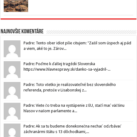
Najnovšie komentáre
Padre: Tento ober idiot píše citujem: "Zažil som úspech aj pád
a viem, aké to je. Zárov...
Padre: Poďme k ďalšej tragédii Slovenska
https://www.hlavnespravy.sk/danko-sa-vyjadril-...
Padre: Toto všetko je realizovateľné bez slovenského
referenda, pretože v Lisabonskej z...
Padre: Viete čo treba na vystúpenie z EU, stačí mať väčšinu
hlasov v našom parlamente a...
Padre: Ak sa tu budeme donekonečna nechať od.rbávať
záchranármi štátu s 13 dôchodkami,...