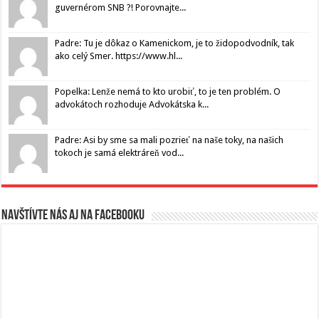
guvernérom SNB ?! Porovnajte...
Padre: Tu je dôkaz o Kamenickom, je to židopodvodník, tak
ako celý Smer. https://www.hl...
Popelka: Lenže nemá to kto urobiť, to je ten problém. O
advokátoch rozhoduje Advokátska k...
Padre: Asi by sme sa mali pozrieť na naše toky, na našich
tokoch je samá elektráreň vod...
Navštívte nás aj na Facebooku