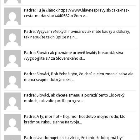
Padre: Tu je článok https://www.hlavnespravy.sk/caka-nas-
cesta-madarska/4440582 o čom v...
Padre: Vyzývam všetkých novinárov ak máte kauzy a dôkazy,
tak nebuďte tak hlúpi že na n...
Padre: Slováci ak poznáme úroveň kvality hospodárstva
/vygooglite si/ za Slovenského št...
Padre: Slováci, Boh žehná tým, čo chcú nielen zmeniť seba ale
menia svojimi dobrými sku...
Padre: Slováci, ak chcete zmenu a poraziť tento židovský
moloch, tak volte podľa progra...
Padre: A ty, mor ho! – hoj, mor ho! detvo môjho rodu, kto
kradmou rukou siahne na tvoju...
Padre: Uvedomujete si tu všetci, že tento židoloj, má byť