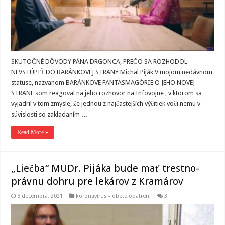
SKUTOČNÉ DÔVODY PÁNA DRGONCA, PREČO SA ROZHODOL
NEVSTÚPIŤ DO BARÁNKOVEJ STRANY Michal Piják V mojom nedávnom
statuse, nazvanom BARÁNKOVE FANTASMAGÓRIE O JEHO NOVEJ
STRANE som reagoval na jeho rozhovor na Infovojne , v ktorom sa
vyjadril v tom zmysle, že jednou z najčastejších výčitiek voči nemu v
súvislosti so zakladaním …
Read More »
„Liečba“ MUDr. Pijáka bude mať trestno-
právnu dohru pre lekárov z Kramárov
8 decembra, 2021
koronavírus - obete opatrení
3