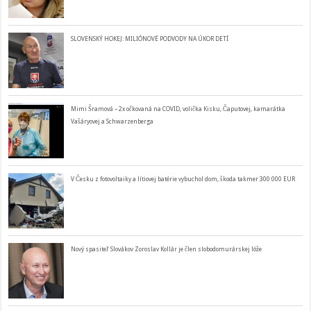
SLOVENSKÝ HOKEJ: MILIÓNOVÉ PODVODY NA ÚKOR DETÍ
Mimi Šramová – 2x očkovaná na COVID, volička Kisku, Čaputovej, kamarátka
Vašáryovej a Schwarzenberga
V Česku z fotovoltaiky a lítiovej batérie vybuchol dom, škoda takmer 300 000 EUR
Nový spasiteľ Slovákov Zoroslav Kollár je člen slobodomurárskej lóže