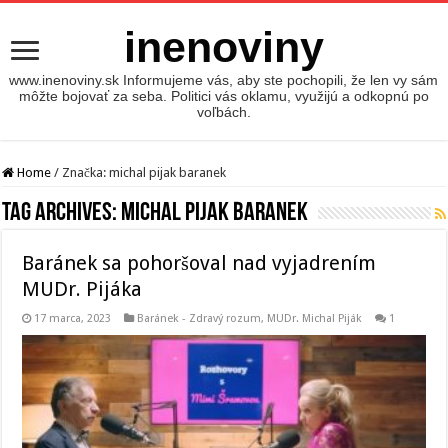
inenoviny
www.inenoviny.sk Informujeme vás, aby ste pochopili, že len vy sám
môžte bojovať za seba. Politici vás oklamu, využijú a odkopnú po
voľbách.
Home
/
Značka:
michal pijak baranek
Tag Archives:
michal pijak baranek
Baránek sa pohoršoval nad vyjadrením
MUDr. Pijáka
17 marca, 2023
Baránek - Zdravý rozum
,
MUDr. Michal Piják
1