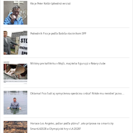
Kto je Peter Kotlár (pôvodná verzia)
Podvodník Fico je podľa Babiša vlastníkom SPP
Milióny pre kafilérku v Mojši, majitelia figurujú v Rotary clube
Oklamal Fico ľudí aj vymyslenou operáciou srdca? Nikde mu nevidieť jazvu…
Horiace Los Angeles, požiar podľa plánu? ..ako príprava na smart city
SmartLA2028 a Olympijské hry v LA 2028?