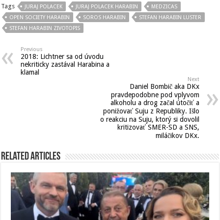
Tags
JURAJ POLACEK
JURAJ POLACEK HARABIN
MEDZICAS
OPEN SOCIETY HARABIN
SOROS HARABIN
STEFAN HARABIN LUSTER
STEFAN HARABIN ZIVOTOPIS
Previous
2018: Lichtner sa od úvodu
nekriticky zastával Harabina a
klamal
Next
Daniel Bombič aka DKx
pravdepodobne pod vplyvom
alkoholu a drog začal útočiť a
ponižovať Suju z Republiky. Išlo
o reakciu na Suju, ktorý si dovolil
kritizovať SMER-SD a SNS,
miláčikov DKx.
Related Articles