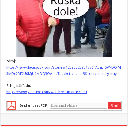
zdroj:
https://www.facebook.com/stories/153295032817764/UzpfSVNDOjM
3MDc2MDU0MjU1MDQ3OA==/?bucket_count=9&source=story_tray
Zdroj náhľadu:
https://www.youtube.com/watch?v=HB7ttqYYLcU
Send article as PDF