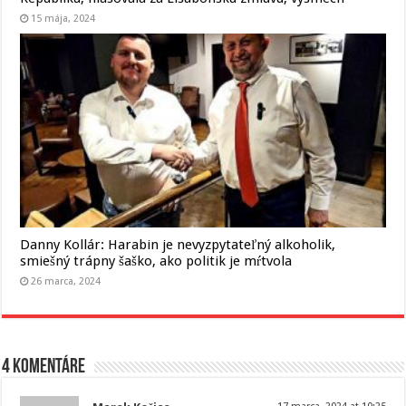
15 mája, 2024
Danny Kollár: Harabin je nevyzpytateľný alkoholik,
smiešný trápny šaško, ako politik je mŕtvola
26 marca, 2024
4 komentáre