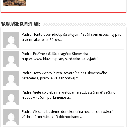
Najnovšie komentáre
Padre: Tento ober idiot píše citujem: "Zažil som úspech aj pád
a viem, aké to je. Zárov...
Padre: Poďme k ďalšej tragédii Slovenska
https://www.hlavnespravy.sk/danko-sa-vyjadril-...
Padre: Toto všetko je realizovateľné bez slovenského
referenda, pretože v Lisabonskej z...
Padre: Viete čo treba na vystúpenie z EU, stačí mať väčšinu
hlasov v našom parlamente a...
Padre: Ak sa tu budeme donekonečna nechať od.rbávať
záchranármi štátu s 13 dôchodkami,...