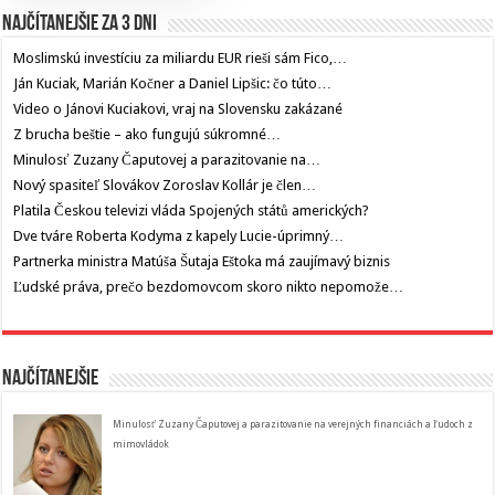
Najčítanejšie za 3 dni
Moslimskú investíciu za miliardu EUR rieši sám Fico,…
Ján Kuciak, Marián Kočner a Daniel Lipšic: čo túto…
Video o Jánovi Kuciakovi, vraj na Slovensku zakázané
Z brucha beštie – ako fungujú súkromné…
Minulosť Zuzany Čaputovej a parazitovanie na…
Nový spasiteľ Slovákov Zoroslav Kollár je člen…
Platila Českou televizi vláda Spojených států amerických?
Dve tváre Roberta Kodyma z kapely Lucie-úprimný…
Partnerka ministra Matúša Šutaja Eštoka má zaujímavý biznis
Ľudské práva, prečo bezdomovcom skoro nikto nepomože…
Najčítanejšie
Minulosť Zuzany Čaputovej a parazitovanie na verejných financiách a ľudoch z
mimovládok