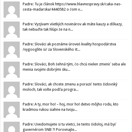
Padre: Tu je článok https://www.hlavnespravy.sk/caka-nas-
cesta-madarska/4440582 o čom v...
Padre: Vyzývam všetkých novinárov ak máte kauzy a dôkazy,
tak nebuďte tak hlúpi že na n...
Padre: Slováci ak poznáme úroveň kvality hospodárstva
/vygooglite si/ za Slovenského št...
Padre: Slováci, Boh žehná tým, čo chcú nielen zmeniť seba ale
menia svojimi dobrými sku...
Padre: Slováci, ak chcete zmenu a poraziť tento židovský
moloch, tak volte podľa progra...
Padre: A ty, mor ho! – hoj, mor ho! detvo môjho rodu, kto
kradmou rukou siahne na tvoju...
Padre: Uvedomujete si tu všetci, že tento židoloj, má byť
guvernérom SNB ?! Porovnajte...