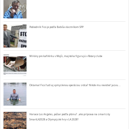
Podvodník Fico je podľa Babiša vlastníkom SPP
Milióny pre kafilérku v Mojši, majitelia figurujú v Rotary clube
Oklamal Fico ľudí aj vymyslenou operáciou srdca? Nikde mu nevidieť jazvu…
Horiace Los Angeles, požiar podľa plánu? ..ako príprava na smart city
SmartLA2028 a Olympijské hry v LA 2028?