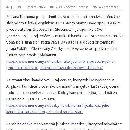
jj
16 marca, 2024
Vlasť - Štefan Harabin
4 komentáre
Štefana Harabina po spadnutí lustra dostal na alternatívnu scénu člen
slobodomurárskej orgánizácie Bnai-Brith Martin Daňo spolu s ďalšim
predstaviteľom Židovstva na Slovensku – Jurajom Poláčkom
(medzicas.sk). Juraj Poláček v minulosti kandidoval za stranu SaS. Práve
v SaS bola silná sionistická vetva OKS a to je aj dôvod prítomnosti
Juraja Poláčka. Člen strany Osuský taktiež výrazne prispel k trestaniu
ľudí za popieranie holokaustu.
https://www.inenoviny.sk/harabin-ako-jedneho-z-podozrivych-v-
pripade-pokusu-o-jeho-vrazdu-uviedol-roberta-kalinaka/
Za stranu Vlasť kandidoval Juraj Zervan, ktorý robil veľvyslanca v
Anglicku, tam chcel Slovensko okradnúť o majetok. Lajčakovej dcére
dohodil flek na veľvyslanectve. Dobrý kamarát Lajčáka, kandidát za
Harabinovu Vlasť na 8.mieste.
https://www.inenoviny.sk/vazby-harabina-na-lajcaka-cez-jeho-
kandidata-zervana-ktory-chcel-okradnut-stat/
Harabinov advokát a kamarát je Michal Mandzák, ktorý bol advokátom