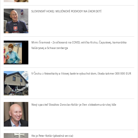
SLOVENSKÝ HOKEJ: MILIÓNOVÉ PODVODY NA ÚKOR DETÍ
Mimi Šramová – 2x očkovaná na COVID, volička Kisku, Čaputovej, kamarátka
Vašáryovej a Schwarzenberga
V Česku z fotovoltaiky a lítiovej batérie vybuchol dom, škoda takmer 300 000 EUR
Nový spasiteľ Slovákov Zoroslav Kollár je člen slobodomurárskej lóže
Kto je Peter Kotlár (pôvodná verzia)