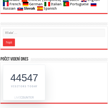
French
German
Italian
Portuguese
Slovak
Russian
Spanish
Počet videní dnes
44547
VISITORS TODAY