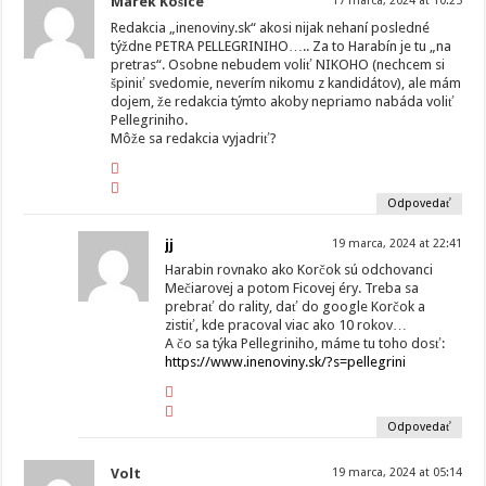
Marek Košice
17 marca, 2024 at 10:25
Redakcia „inenoviny.sk“ akosi nijak nehaní posledné
týždne PETRA PELLEGRINIHO….. Za to Harabín je tu „na
pretras“. Osobne nebudem voliť NIKOHO (nechcem si
špiniť svedomie, neverím nikomu z kandidátov), ale mám
dojem, že redakcia týmto akoby nepriamo nabáda voliť
Pellegriniho.
Môže sa redakcia vyjadriť?
Odpovedať
jj
19 marca, 2024 at 22:41
Harabin rovnako ako Korčok sú odchovanci
Mečiarovej a potom Ficovej éry. Treba sa
prebrať do rality, dať do google Korčok a
zistiť, kde pracoval viac ako 10 rokov…
A čo sa týka Pellegriniho, máme tu toho dosť:
https://www.inenoviny.sk/?s=pellegrini
Odpovedať
Volt
19 marca, 2024 at 05:14