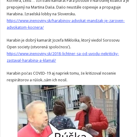
Kočnera, Lexu… Ich ďalši kamarát Para pôsobil v Národnej koalícii a je
prepojený na Martina Daňa. Daňo neustále ospevuje a propaguje
Harabina. Izraelská lobby na Slovensku.
https://www.inenoviny.sk/harabinov-advokat-mandzak-je-zaroven-
advokatom-kocnera/
Harabin je dobrý kamarát Jozefa Mikloška, ktorý viedol Sorosovu
Open society (otvorená spoločnosť).
https://www.inenoviny.sk/2018-lichtner-sa-od-uvodu-nekriticky-
zastaval-harabina-a-klamal/
Harabin počas COVID-19 aj napriek tomu, že kritizoval nosenie
respirátorov a rúšok..sám ich nosil.