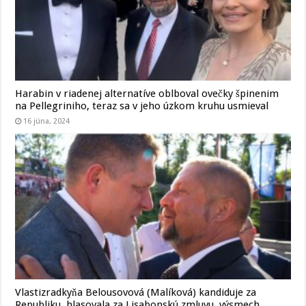
Harabin v riadenej alternatíve oblboval ovečky špinenim
na Pellegriniho, teraz sa v jeho úzkom kruhu usmieval
16 júna, 2024
Vlastizradkyňa Belousovová (Malíková) kandiduje za
Republiku, hlasovala za Lisabonskú zmluvu, výsmech