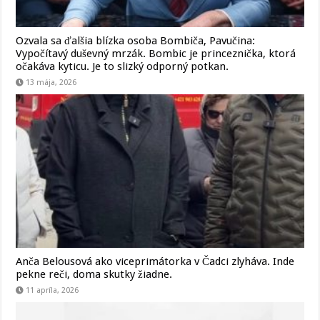
Ozvala sa ďalšia blízka osoba Bombiča, Pavučina:
Vypočítavý duševný mrzák. Bombic je princeznička, ktorá
očakáva kyticu. Je to slizký odporný potkan.
13 mája, 2026
Anča Belousová ako viceprimátorka v Čadci zlyháva. Inde
pekne reči, doma skutky žiadne.
11 apríla, 2026