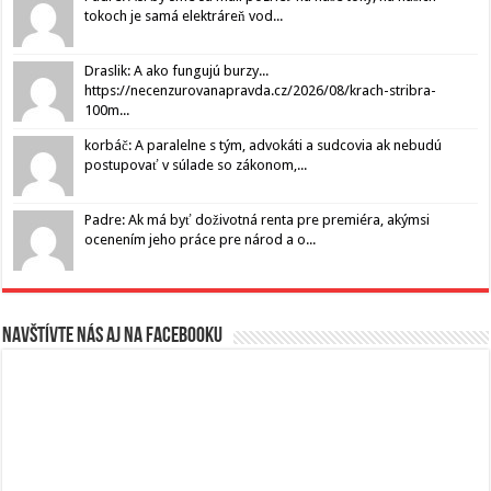
tokoch je samá elektráreň vod...
Draslik: A ako fungujú burzy...
https://necenzurovanapravda.cz/2026/08/krach-stribra-
100m...
korbáč: A paralelne s tým, advokáti a sudcovia ak nebudú
postupovať v súlade so zákonom,...
Padre: Ak má byť doživotná renta pre premiéra, akýmsi
ocenením jeho práce pre národ a o...
Navštívte nás aj na Facebooku