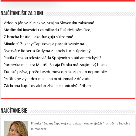
Najčítanejšie za 3 dni
Video o Jánovi Kuciakovi, vraj na Slovensku zakázané
Moslimskú investíciu za miliardu EUR rieši sám Fico,…
Z brucha beštie – ako fungujú súkromné…
Minulosť Zuzany Čaputovej a parazitovanie na…
Dve tváre Roberta Kodyma z kapely Lucie-úprimný…
Platila Českou televizi vláda Spojených států amerických?
Partnerka ministra Matúša Šutaja Eštoka má zaujímavý biznis
Ľudské práva, prečo bezdomovcom skoro nikto nepomože…
Prešli sme z yandex mailu na protonmail z dôvodu…
Záchrana kúpeľov alebo získanie kontroly? Príbeh…
Najčítanejšie
Minulosť Zuzany Čaputovej a parazitovanie na verejných financiách a ľudoch z
mimovládok