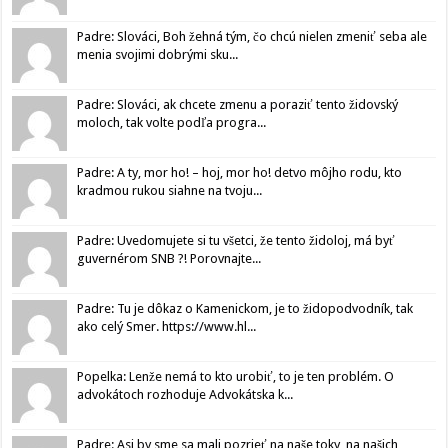
Padre: Slováci, Boh žehná tým, čo chcú nielen zmeniť seba ale
menia svojimi dobrými sku...
Padre: Slováci, ak chcete zmenu a poraziť tento židovský
moloch, tak volte podľa progra...
Padre: A ty, mor ho! – hoj, mor ho! detvo môjho rodu, kto
kradmou rukou siahne na tvoju...
Padre: Uvedomujete si tu všetci, že tento židoloj, má byť
guvernérom SNB ?! Porovnajte...
Padre: Tu je dôkaz o Kamenickom, je to židopodvodník, tak
ako celý Smer. https://www.hl...
Popelka: Lenže nemá to kto urobiť, to je ten problém. O
advokátoch rozhoduje Advokátska k...
Padre: Asi by sme sa mali pozrieť na naše toky, na našich