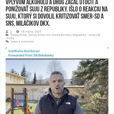
vplyvom alkoholu a drog začal útočiť a
ponižovať Suju z Republiky. Išlo o reakciu na
Suju, ktorý si dovolil kritizovať SMER-SD a
SNS, miláčikov DKx.
jj
18 marca, 2024
Danny Kollár
,
Danny Kollár rod. Daniel Bombic
,
Republika - strana M.
Uhríka
Leave a comment