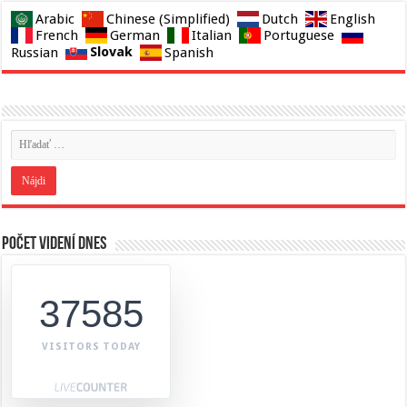
Arabic
Chinese (Simplified)
Dutch
English
French
German
Italian
Portuguese
Slovak
Russian
Spanish
Počet videní dnes
37585
VISITORS TODAY