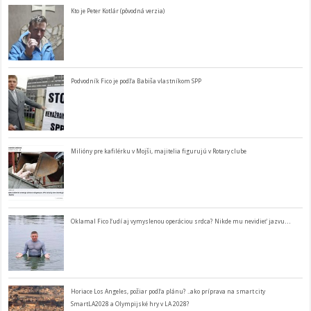
Kto je Peter Kotlár (pôvodná verzia)
Podvodník Fico je podľa Babiša vlastníkom SPP
Milióny pre kafilérku v Mojši, majitelia figurujú v Rotary clube
Oklamal Fico ľudí aj vymyslenou operáciou srdca? Nikde mu nevidieť jazvu…
Horiace Los Angeles, požiar podľa plánu? ..ako príprava na smart city
SmartLA2028 a Olympijské hry v LA 2028?