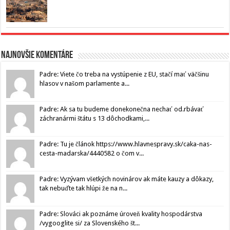
Najnovšie komentáre
Padre: Viete čo treba na vystúpenie z EU, stačí mať väčšinu
hlasov v našom parlamente a...
Padre: Ak sa tu budeme donekonečna nechať od.rbávať
záchranármi štátu s 13 dôchodkami,...
Padre: Tu je článok https://www.hlavnespravy.sk/caka-nas-
cesta-madarska/4440582 o čom v...
Padre: Vyzývam všetkých novinárov ak máte kauzy a dôkazy,
tak nebuďte tak hlúpi že na n...
Padre: Slováci ak poznáme úroveň kvality hospodárstva
/vygooglite si/ za Slovenského št...