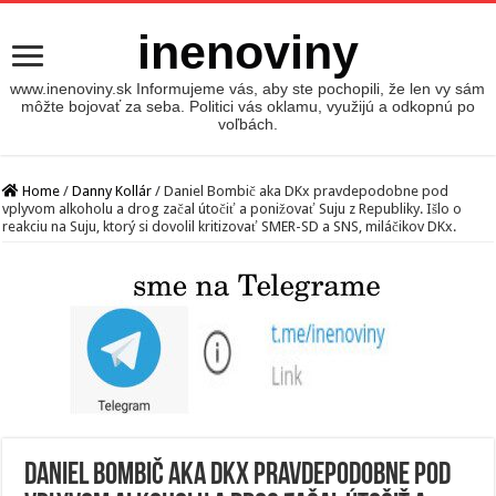
inenoviny
www.inenoviny.sk Informujeme vás, aby ste pochopili, že len vy sám
môžte bojovať za seba. Politici vás oklamu, využijú a odkopnú po
voľbách.
Home
/
Danny Kollár
/
Daniel Bombič aka DKx pravdepodobne pod
vplyvom alkoholu a drog začal útočiť a ponižovať Suju z Republiky. Išlo o
reakciu na Suju, ktorý si dovolil kritizovať SMER-SD a SNS, miláčikov DKx.
Daniel Bombič aka DKx pravdepodobne pod