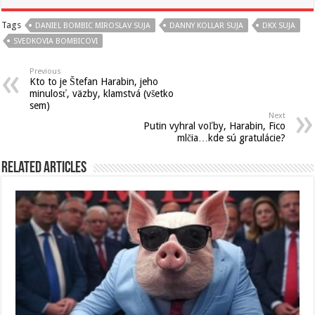
Tags
DANIEL BOMBIC MIROSLAV SUJA
DANNY KOLLAR SUJA
DKX SUJA
SVEDKOVIA BOMBICOVI
Previous
Kto to je Štefan Harabin, jeho
minulosť, väzby, klamstvá (všetko
sem)
Next
Putin vyhral voľby, Harabin, Fico
mlčia…kde sú gratulácie?
Related Articles