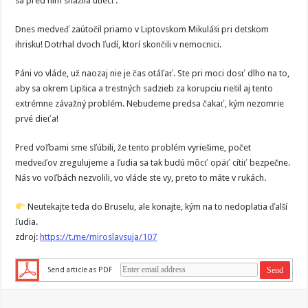
sa pred ním snažila utiecť.
Dnes medveď zaútočil priamo v Liptovskom Mikuláši pri detskom
ihrisku! Dotrhal dvoch ľudí, ktorí skončili v nemocnici.
Páni vo vláde, už naozaj nie je čas otáľať. Ste pri moci dosť dlho na to,
aby sa okrem Lipšica a trestných sadzieb za korupciu riešil aj tento
extrémne závažný problém. Nebudeme predsa čakať, kým nezomrie
prvé dieťa!
Pred voľbami sme sľúbili, že tento problém vyriešime, počet
medveďov zregulujeme a ľudia sa tak budú môcť opäť cítiť bezpečne.
Nás vo voľbách nezvolili, vo vláde ste vy, preto to máte v rukách.
Neutekajte teda do Bruselu, ale konajte, kým na to nedoplatia ďalší
ľudia.
zdroj:
https://t.me/miroslavsuja/107
Send article as PDF