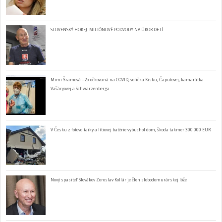
SLOVENSKÝ HOKEJ: MILIÓNOVÉ PODVODY NA ÚKOR DETÍ
Mimi Šramová – 2x očkovaná na COVID, volička Kisku, Čaputovej, kamarátka
Vašáryovej a Schwarzenberga
V Česku z fotovoltaiky a lítiovej batérie vybuchol dom, škoda takmer 300 000 EUR
Nový spasiteľ Slovákov Zoroslav Kollár je člen slobodomurárskej lóže