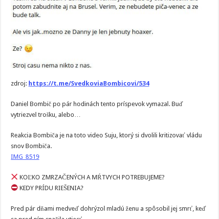
zdroj:
https://t.me/SvedkoviaBombicovi/534
Daniel Bombič po pár hodinách tento príspevok vymazal. Buď
vytriezvel trošku, alebo…
Reakcia Bombiča je na toto video Suju, ktorý si dvolili kritizovať vládu
snov Bombiča.
IMG_8519
KOĽKO ZMRZAČENÝCH A MŔTVYCH POTREBUJEME?
KEDY PRÍDU RIEŠENIA?
Pred pár dňami medveď dohrýzol mladú ženu a spôsobil jej smrť, keď