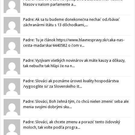
hlasov v našom parlamente a...
Padre: Ak sa tu budeme donekonečna nechať od.rbávať
záchranármi štátu s 13 dôchodkami,...
Padre: Tu je článok https://www.hlavnespravy.sk/caka-nas-
cesta-madarska/4440582 o čom v...
Padre: Vyzývam všetkých novinárov ak máte kauzy a dôkazy,
tak nebuďte tak hlúpi že na n...
Padre: Slováci ak poznáme úroveň kvality hospodárstva
/vygooglite si/ za Slovenského št...
Padre: Slováci, Boh žehná tým, čo chcú nielen zmeniť seba ale
menia svojimi dobrými sku...
Padre: Slováci, ak chcete zmenu a poraziť tento židovský
moloch, tak volte podľa progra...