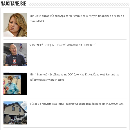
Najčítanejšie
Minulosť Zuzany Čaputovej a parazitovanie na verejných financiách a ľudoch z
mimovládok
SLOVENSKÝ HOKEJ: MILIÓNOVÉ PODVODY NA ÚKOR DETÍ
Mimi Šramová – 2x očkovaná na COVID, volička Kisku, Čaputovej, kamarátka
Vašáryovej a Schwarzenberga
V Česku z fotovoltaiky a lítiovej batérie vybuchol dom, škoda takmer 300 000 EUR