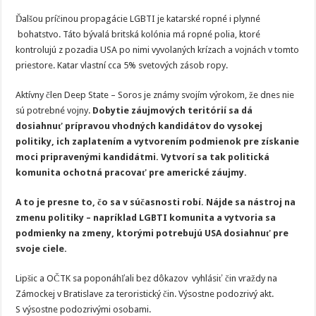
Ďalšou príčinou propagácie LGBTI je katarské ropné i plynné
bohatstvo. Táto bývalá britská kolónia má ropné polia, ktoré
kontrolujú z pozadia USA po nimi vyvolaných krízach a vojnách v tomto
priestore. Katar vlastní cca 5% svetových zásob ropy.
Aktívny člen Deep State – Soros je známy svojím výrokom, že dnes nie
sú potrebné vojny.
Dobytie záujmových teritórií sa dá
dosiahnuť prípravou vhodných kandidátov do vysokej
politiky, ich zaplatením a vytvorením podmienok pre získanie
moci pripravenými kandidátmi. Vytvorí sa tak politická
komunita ochotná pracovať pre americké záujmy.
A to je presne to, čo sa v súčasnosti robí. Nájde sa nástroj na
zmenu politiky – napríklad LGBTI komunita a vytvoria sa
podmienky na zmeny, ktorými potrebujú USA dosiahnuť pre
svoje ciele.
Lipšic a OČTK sa poponáhľali bez dôkazov vyhlásiť čin vraždy na
Zámockej v Bratislave za teroristický čin. Výsostne podozrivý akt.
S výsostne podozrivými osobami.