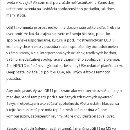
sveta v Kuvajte? Ak som mal po vražde nešťastníkov na Zámockej
určité podozrenia na likvidáciu spoločenského poriadku, tak dnes
mám istotu.
LGBTI komunita je prostriedkom na dosiahnutie tohto cieľa. Treba si
uvedomiť, že každá krajina na svete má svoju históriu, politicko –
spoločenské usporiadanie, kultúru a pod. Prostredníctvom LGBTI
komunity chce niekto z pozadia rozbiť spoločenský poriadok nielen
v rámci štátov, ale aj interpersonálnych vzťahov, tradičných hodnôt,
v rámci medzištátnej spolupráce a vzájomného spolužitia na planéte.
Ten NIEKTO má názov – globalistické snahy USA ovládať planétu a tzv.
Deep State, ovládajúci politiku USA, ale i iných štátov z temnoty
pozadia.
Aby bolo jasné. Výraz LGBTI používam ako všeobecné označenie tejto
menšiny, ktorá tam patrí podľa serióznych zdravotných vyšetrení.
Takých rešpektujem ako súčasť spoločnosti. Všetci ostatní hlásiaci sa
k tejto komunite sú pre mňa teplá a zvrátená menšina v úlohe
komparzistov, zaplatených kruhmi, ktoré chcú destabilizovať svet.
Západní politickí šialenci neváhali zneužiť menšinu LGBTI na MS vo