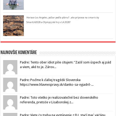
Horiace Los Angeles, požiar podľa plánu? ..ako príprava na smart city
SmartLA2028 a Olympijské hry v LA 2028?
Najnovšie komentáre
Padre: Tento ober idiot píše citujem: "Zažil som úspech aj pád
a viem, aké to je. Zárov...
Padre: Poďme k ďalšej tragédii Slovenska
https://www.hlavnespravy.sk/danko-sa-vyjadril-...
Padre: Toto všetko je realizovateľné bez slovenského
referenda, pretože v Lisabonskej z...
Padre: Viete čo treba na vystúpenie z EU, stačí mať väčšinu