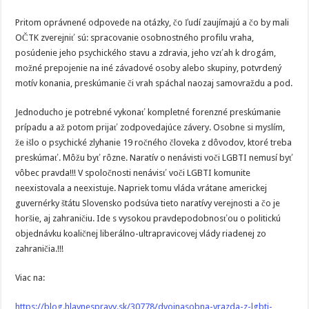
Pritom oprávnené odpovede na otázky, čo ľudí zaujímajú a čo by mali
OČTK zverejniť sú: spracovanie osobnostného profilu vraha,
posúdenie jeho psychického stavu a zdravia, jeho vzťah k drogám,
možné prepojenie na iné závadové osoby alebo skupiny, potvrdený
motív konania, preskúmanie či vrah spáchal naozaj samovraždu a pod.
Jednoducho je potrebné vykonať kompletné forenzné preskúmanie
prípadu a až potom prijať zodpovedajúce závery. Osobne si myslím,
že išlo o psychické zlyhanie 19 ročného človeka z dôvodov, ktoré treba
preskúmať. Môžu byť rôzne. Naratív o nenávisti voči LGBTI nemusí byť
vôbec pravda!!! V spoločnosti nenávisť voči LGBTI komunite
neexistovala a neexistuje. Napriek tomu vláda vrátane americkej
guvernérky štátu Slovensko podsúva tieto naratívy verejnosti a čo je
horšie, aj zahraničiu. Ide s vysokou pravdepodobnosťou o politickú
objednávku koaličnej liberálno-ultrapravicovej vlády riadenej zo
zahraničia.!!!
Viac na:
https://blog.hlavnespravy.sk/30778/dvojnasobna-vrazda-z-lgbti-