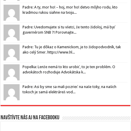
Padre: A ty, mor ho! – hoj, mor ho! detvo môjho rodu, kto
kradmou rukou siahne na tvoju...
Padre: Uvedomujete si tu všetci, že tento židoloj, má byť
guvernérom SNB ?! Porovnajte...
Padre: Tu je dôkaz o Kamenickom, je to židopodvodník, tak
ako celý Smer. https://www.hl...
Popelka: Lenže nemá to kto urobiť, to je ten problém. O
advokátoch rozhoduje Advokátska k...
Padre: Asi by sme sa mali pozrieť na naše toky, na našich
tokoch je samá elektráreň vod...
Navštívte nás aj na Facebooku