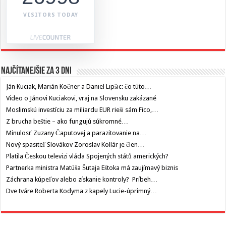
VISITORS TODAY
Najčítanejšie za 3 dni
Ján Kuciak, Marián Kočner a Daniel Lipšic: čo túto…
Video o Jánovi Kuciakovi, vraj na Slovensku zakázané
Moslimskú investíciu za miliardu EUR rieši sám Fico,…
Z brucha beštie – ako fungujú súkromné…
Minulosť Zuzany Čaputovej a parazitovanie na…
Nový spasiteľ Slovákov Zoroslav Kollár je člen…
Platila Českou televizi vláda Spojených států amerických?
Partnerka ministra Matúša Šutaja Eštoka má zaujímavý biznis
Záchrana kúpeľov alebo získanie kontroly? Príbeh…
Dve tváre Roberta Kodyma z kapely Lucie-úprimný…