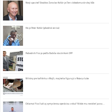
Nový spasiteľ Slovákov Zoroslav Kollár je člen slobodomurárskej lóže
Kto je Peter Kotlár (pôvodná verzia)
Podvodník Fico je podľa Babiša vlastníkom SPP
Milióny pre kafilérku v Mojši, majitelia figurujú v Rotary clube
Oklamal Fico ľudí aj vymyslenou operáciou srdca? Nikde mu nevidieť jazvu…