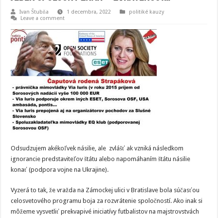
Ivan Štubňa
1 decembra, 2022
politiké kauzy
Leave a comment
Odsudzujem akékoľvek násilie, ale zvlášť ak vzniká následkom
ignorancie predstaviteľov štátu alebo napomáhaním štátu násilie
konať (podpora vojne na Ukrajine).
Vyzerá to tak, že vražda na Zámockej ulici v Bratislave bola súčasťou
celosvetového programu boja za rozvrátenie spoločností. Ako inak si
môžeme vysvetliť prekvapivé iniciatívy futbalistov na majstrovstvách