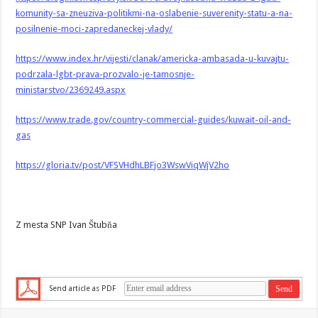
komunity-sa-zneuziva-politikmi-na-oslabenie-suverenity-statu-a-na-
posilnenie-moci-zapredaneckej-vlady/
https://www.index.hr/vijesti/clanak/americka-ambasada-u-kuvajtu-
podrzala-lgbt-prava-prozvalo-je-tamosnje-
ministarstvo/2369249.aspx
https://www.trade.gov/country-commercial-guides/kuwait-oil-and-
gas
https://gloria.tv/post/VFSVHdhLBFjo3WswViqWjV2ho
Z mesta SNP Ivan Štubňa
Send article as PDF