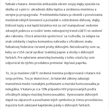
futbale v Katare. Americká ambasáda okrem svojej vlajky vyvesila na
skúšku už v júni t.r. ukradnutú dúhu teplou a zvrátenou menšinou a
verejne ju propagovala. Predstavitelia Kataru ju obvinili z porušovania
medzinárodných konvencií a požiadali o odstránenie dúhovej vlajky.
Dúhové lopty a iná teplá bižutéria má za cieľ manipulovať vedomie
zdravých jedincov a rozšíriť tento nebezpečný trend LGBTI vo vedomí
ako rakovinu. Chorá americká spoločnosť sa rozhodla, že údajne na
znak solidarity s teplou komunitou nahradia v oficiálnom znaku
futbalovej federácie červené pruhy dúhovými. Nečudoval by som sa,
keby sa v USA začal vyrábať toaletný papier a vložky v dúhových
farbách. Pre vyliečenie americkej komunity z tohto ošiaľu by som
odporúčal do týchto produktov primiešať štipľavú papriku.
To, že je masívne LGBTI zvrátená menšina podporovaná v Katare má
svoju príčinu. Tou je skutočnosť, že katarské zákony zakazujú
manželstvá medzi rovnakými pohlaviami a mužská homosexualita je
nelegálna. V Katare je cca 10% prípadov HIV pripisovaných podľa
oficiálnych údajov mužskej homosexualite). Vyvesovanie dúhových
vlajok na zápasoch a používanie iných symbolov je čistou provokáciou.
Aspoňže boli zakázané kapitánske pásky v dúhových farbách.