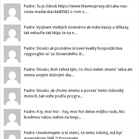
Padre: Tu je článok https://www.hlavnespravy.sk/caka-nas-
cesta-madarska/4440582 o čom v...
Padre: Vyzývam všetkých novinárov ak máte kauzy a dôkazy,
tak nebuďte tak hlúpi že na n...
Padre: Slováci ak poznáme úroveň kvality hospodárstva
/vygooglite si/ za Slovenského št...
Padre: Slováci, Boh žehná tým, čo chcú nielen zmeniť seba ale
menia svojimi dobrými sku...
Padre: Slováci, ak chcete zmenu a poraziť tento židovský
moloch, tak volte podľa progra...
Padre: A ty, mor ho! – hoj, mor ho! detvo môjho rodu, kto
kradmou rukou siahne na tvoju...
Padre: Uvedomujete si tu všetci, že tento židoloj, má byť
guvernérom SNB ?! Porovnajte...