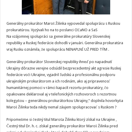
Generálny prokurátor Maroš Žilinka vypovedal spoluprácu s Ruskou
prokuratúrou. Vyzývali ho na to poslanci OĽaNO a SaS
Na vzájomnej spolupráci sa generálne prokuratúry Slovenskej
republiky a Ruskej federácie dohodli v januári. Generálna prokuratúra
vraj Rusku oznámila, že spoluprácu NENAPLNÍ UŽ PRED TÝM .
Generálny prokurátor Slovenskej republiky ihneď po napadnutí
Ukrajiny dôrazne verejne odsúdil bezprecedentný akt agresie Ruskej
federácie voči Ukrajine, vyjadril ľudskú a profesionálnu podporu
ukrajinským prokurátorom a ich rodinám, ako aj pripravenosť
humanitárnej pomoci v rámci kapacít rezortu prokuratúry, čo
opakovane deklaroval aj v telefonických rozhovoroch s rezortnou
kolegyňou – generálnou prokurátorkou Ukrajiny,“ doplnila hovorkyňa
Maroš Žilinka teda nikdy nemal záujem spolupracovať s Ruskom ?
Pripomeňme si čestný titul Maroša Žilinku ktorý získal na Ukrajine ,
Čestný titul Dr. h. c. získal generálny prokurátor Maroš Žilinka pred