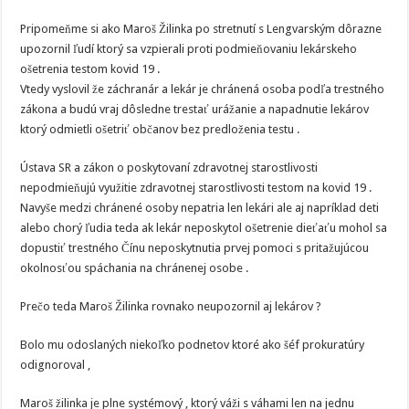
Pripomeňme si ako Maroš Žilinka po stretnutí s Lengvarským dôrazne
upozornil ľudí ktorý sa vzpierali proti podmieňovaniu lekárskeho
ošetrenia testom kovid 19 .
Vtedy vyslovil že záchranár a lekár je chránená osoba podľa trestného
zákona a budú vraj dôsledne trestať urážanie a napadnutie lekárov
ktorý odmietli ošetriť občanov bez predloženia testu .
Ústava SR a zákon o poskytovaní zdravotnej starostlivosti
nepodmieňujú využitie zdravotnej starostlivosti testom na kovid 19 .
Navyše medzi chránené osoby nepatria len lekári ale aj napríklad deti
alebo chorý ľudia teda ak lekár neposkytol ošetrenie dieťaťu mohol sa
dopustiť trestného Čínu neposkytnutia prvej pomoci s pritažujúcou
okolnosťou spáchania na chránenej osobe .
Prečo teda Maroš Žilinka rovnako neupozornil aj lekárov ?
Bolo mu odoslaných niekoľko podnetov ktoré ako šéf prokuratúry
odignoroval ,
Maroš žilinka je plne systémový , ktorý váži s váhami len na jednu