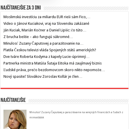
Najčítanejšie za 3 dni
Moslimskú investíciu za miliardu EUR rieši sám Fico,…
Video o Jánovi Kuciakovi, vraj na Slovensku zakázané
Ján Kuciak, Marián Kočner a Daniel Lipšic: čo túto…
Z brucha beštie – ako fungujú súkromné…
Minulosť Zuzany Čaputovej a parazitovanie na…
Platila Českou televizi vláda Spojených států amerických?
Dve tváre Roberta Kodyma z kapely Lucie-úprimný…
Partnerka ministra Matúša Šutaja Eštoka má zaujímavý biznis
Ľudské práva, prečo bezdomovcom skoro nikto nepomože…
Nový spasiteľ Slovákov Zoroslav Kollár je člen…
Najčítanejšie
Minulosť Zuzany Čaputovej a parazitovanie na verejných financiách a ľudoch z
mimovládok