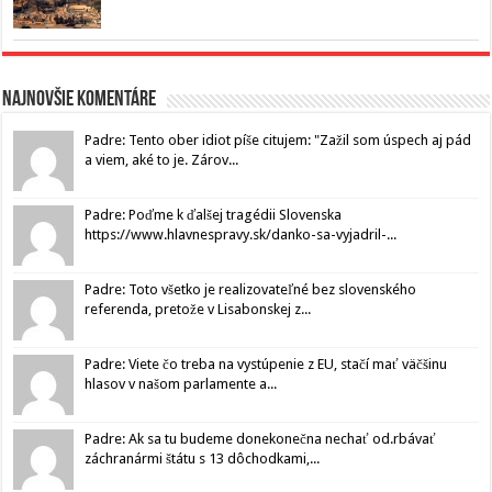
Najnovšie komentáre
Padre: Tento ober idiot píše citujem: "Zažil som úspech aj pád
a viem, aké to je. Zárov...
Padre: Poďme k ďalšej tragédii Slovenska
https://www.hlavnespravy.sk/danko-sa-vyjadril-...
Padre: Toto všetko je realizovateľné bez slovenského
referenda, pretože v Lisabonskej z...
Padre: Viete čo treba na vystúpenie z EU, stačí mať väčšinu
hlasov v našom parlamente a...
Padre: Ak sa tu budeme donekonečna nechať od.rbávať
záchranármi štátu s 13 dôchodkami,...