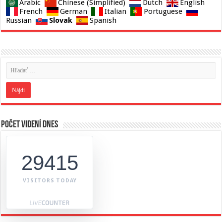
Arabic
Chinese (Simplified)
Dutch
English
French
German
Italian
Portuguese
Slovak
Russian
Spanish
Počet videní dnes
29415
VISITORS TODAY