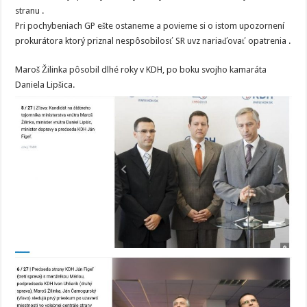
stranu .
Pri pochybeniach GP ešte ostaneme a povieme si o istom upozornení
prokurátora ktorý priznal nespôsobilosť SR uvz nariaďovať opatrenia .
Maroš Žilinka pôsobil dlhé roky v KDH, po boku svojho kamaráta
Daniela Lipšica.