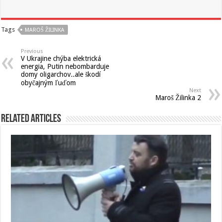
Tags
MAROŠ ŽILINKA
Previous
V Ukrajine chýba elektrická
energia, Putin nebombarduje
domy oligarchov..ale škodí
obyčajným ľuďom
Next
Maroš Žilinka 2
Related Articles