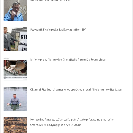
Podvodník Fico je podľa Babiša vlastníkom SPP
Milióny pre kafilérku v Mojši, majitelia figurujú v Rotary clube
Oklamal Fico ľudí aj vymyslenou operáciou srdca? Nikde mu nevidieť jazvu…
Horiace Los Angeles, požiar podľa plánu? ..ako príprava na smart city
SmartLA2028 a Olympijské hry v LA 2028?