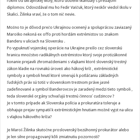
rokmi od ukrajinskej školy, ktorú dobehli škandály s predajom
diplomov. Odovzdával mu ho Fedir Vaščuk, ktorý neskôr viedol školu v
Skalici. Žilinka vraví, že o tom nič nevie.
Možno to je dôvod prečo Ukrajinou ocenený a spoluprácou zaviazaný
Maroško nekoná ex offo proti hordám extrémistov so znakom
Banderu v uliciach na Slovensku .
Po vypuknutí vojenskej operácie na Ukrajine prešlo cez slovenskú
hranicu množstvo radikálnych extrémistov ktorý svoje protizákonné
konanie prejavili zhromaždeniami s vlajkami ktoré slovenský trestný
zákon kladie na rovnakú úroveň ako hákový kríž , extrémistické
symboly a symboli hnutí ktoré smerujú k potláčaniu základných
ľudských práv sú totiž v slovenskom trestnom práve jasné
zadefinované a symbol Banderovcov je zaradený medzi tieto symboli ,
teda slovenské orgány schvaľujú trestnú činnosť cudzincov ?
Je v tomto prípade ak Slovenska polícia a prokuratúra toleruje a
obhajuje prejav sympatií k extrémistickým hnutiam možné vyjst na ulicu
s vlajkou hákového kríža?
Je Maroš Žilinka skutočne proslovenský bezúhonný prokurátor alebo
je len silne propagovaný kôli zmiatnutiu pozornosti?