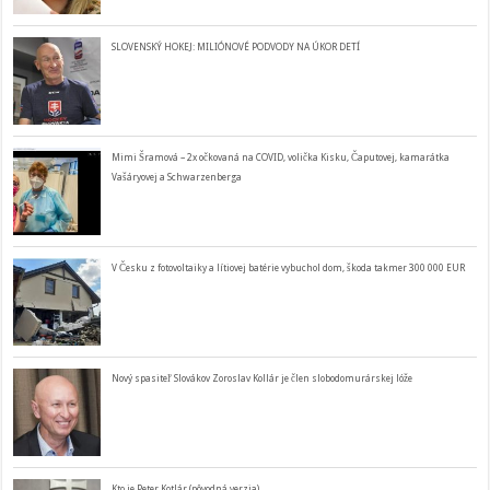
SLOVENSKÝ HOKEJ: MILIÓNOVÉ PODVODY NA ÚKOR DETÍ
Mimi Šramová – 2x očkovaná na COVID, volička Kisku, Čaputovej, kamarátka
Vašáryovej a Schwarzenberga
V Česku z fotovoltaiky a lítiovej batérie vybuchol dom, škoda takmer 300 000 EUR
Nový spasiteľ Slovákov Zoroslav Kollár je člen slobodomurárskej lóže
Kto je Peter Kotlár (pôvodná verzia)