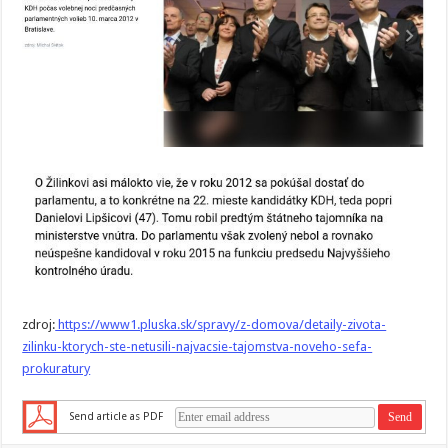
zdroj:
https://www1.pluska.sk/spravy/z-domova/detaily-zivota-
zilinku-ktorych-ste-netusili-najvacsie-tajomstva-noveho-sefa-
prokuratury
Send article as PDF