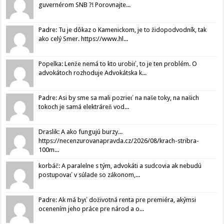
guvernérom SNB ?! Porovnajte...
Padre: Tu je dôkaz o Kamenickom, je to židopodvodník, tak
ako celý Smer. https://www.hl...
Popelka: Lenže nemá to kto urobiť, to je ten problém. O
advokátoch rozhoduje Advokátska k...
Padre: Asi by sme sa mali pozrieť na naše toky, na našich
tokoch je samá elektráreň vod...
Draslik: A ako fungujú burzy...
https://necenzurovanapravda.cz/2026/08/krach-stribra-
100m...
korbáč: A paralelne s tým, advokáti a sudcovia ak nebudú
postupovať v súlade so zákonom,...
Padre: Ak má byť doživotná renta pre premiéra, akýmsi
ocenením jeho práce pre národ a o...