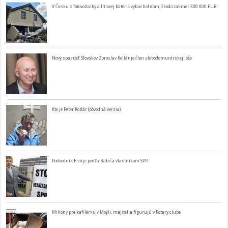
V Česku z fotovoltaiky a lítiovej batérie vybuchol dom, škoda takmer 300 000 EUR
Nový spasiteľ Slovákov Zoroslav Kollár je člen slobodomurárskej lóže
Kto je Peter Kotlár (pôvodná verzia)
Podvodník Fico je podľa Babiša vlastníkom SPP
Milióny pre kafilérku v Mojši, majitelia figurujú v Rotary clube