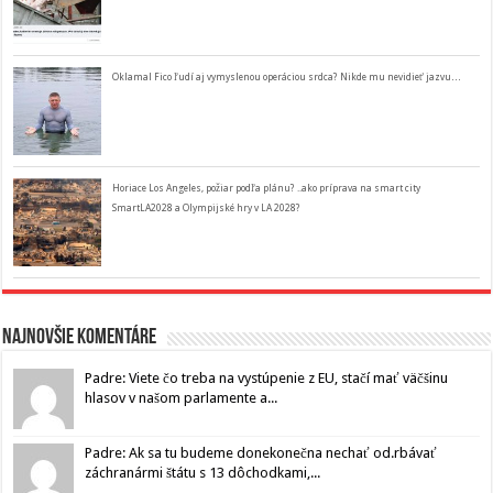
Oklamal Fico ľudí aj vymyslenou operáciou srdca? Nikde mu nevidieť jazvu…
Horiace Los Angeles, požiar podľa plánu? ..ako príprava na smart city
SmartLA2028 a Olympijské hry v LA 2028?
Najnovšie komentáre
Padre: Viete čo treba na vystúpenie z EU, stačí mať väčšinu
hlasov v našom parlamente a...
Padre: Ak sa tu budeme donekonečna nechať od.rbávať
záchranármi štátu s 13 dôchodkami,...