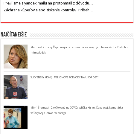
Prešli sme z yandex mailu na protonmail z dôvodu…
Záchrana kúpeľov alebo získanie kontroly? Príbeh…
Najčítanejšie
Minulosť Zuzany Čaputovej a parazitovanie na verejných financiách a ľudoch z
mimovládok
SLOVENSKÝ HOKEJ: MILIÓNOVÉ PODVODY NA ÚKOR DETÍ
Mimi Šramová – 2x očkovaná na COVID, volička Kisku, Čaputovej, kamarátka
Vašáryovej a Schwarzenberga