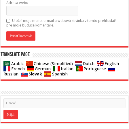
Adresa webu
Uložiť moje meno, e-mail a webovú stránku v tomto prehliadači
pre moje budúce komentáre.
Translate page
Arabic
Chinese (Simplified)
Dutch
English
French
German
Italian
Portuguese
Slovak
Russian
Spanish