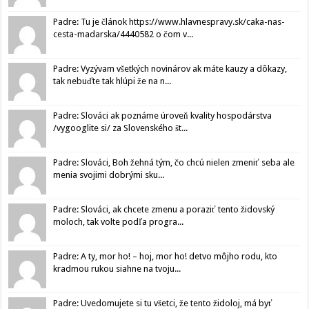
Padre: Tu je článok https://www.hlavnespravy.sk/caka-nas-
cesta-madarska/4440582 o čom v...
Padre: Vyzývam všetkých novinárov ak máte kauzy a dôkazy,
tak nebuďte tak hlúpi že na n...
Padre: Slováci ak poznáme úroveň kvality hospodárstva
/vygooglite si/ za Slovenského št...
Padre: Slováci, Boh žehná tým, čo chcú nielen zmeniť seba ale
menia svojimi dobrými sku...
Padre: Slováci, ak chcete zmenu a poraziť tento židovský
moloch, tak volte podľa progra...
Padre: A ty, mor ho! – hoj, mor ho! detvo môjho rodu, kto
kradmou rukou siahne na tvoju...
Padre: Uvedomujete si tu všetci, že tento židoloj, má byť