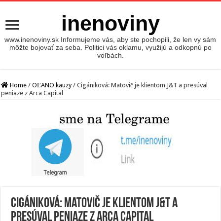
inenoviny
www.inenoviny.sk Informujeme vás, aby ste pochopili, že len vy sám
môžte bojovať za seba. Politici vás oklamu, využijú a odkopnú po
voľbách.
Home
/
OĽANO kauzy
/
Cigániková: Matovič je klientom J&T a presúval
peniaze z Arca Capital
Cigániková: Matovič je klientom J&T a
presúval peniaze z Arca Capital