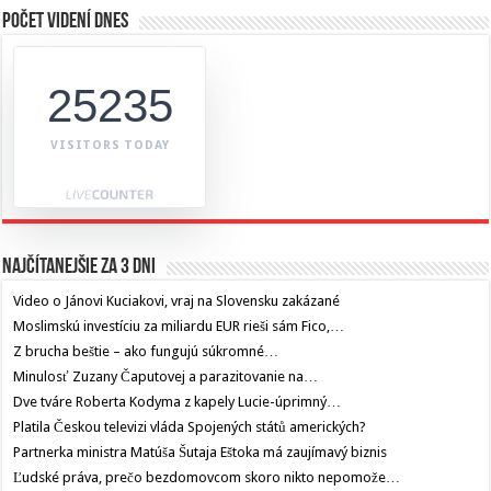
Počet videní dnes
25235
VISITORS TODAY
Najčítanejšie za 3 dni
Video o Jánovi Kuciakovi, vraj na Slovensku zakázané
Moslimskú investíciu za miliardu EUR rieši sám Fico,…
Z brucha beštie – ako fungujú súkromné…
Minulosť Zuzany Čaputovej a parazitovanie na…
Dve tváre Roberta Kodyma z kapely Lucie-úprimný…
Platila Českou televizi vláda Spojených států amerických?
Partnerka ministra Matúša Šutaja Eštoka má zaujímavý biznis
Ľudské práva, prečo bezdomovcom skoro nikto nepomože…