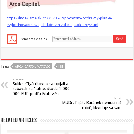
https://index.sme.sk/c/22979642/pochybny-ozdravny-plan-a-
zvyhodnovanie-svojich-kde-zmizol-majetok-arcy.html
Send article as PDF
Tags
ARCA CAPITAL MATOVIC
J&T
Previous
Sulík s Cigánikovou sa opíjali a
zabávali za štátne, škoda 1 000
000 EUR podľa Matoviča
Next
MUDr. Piják: Baránek nemusí nič
robiť, likviduje sa sám
Related Articles