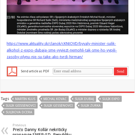
https://www.aktuality.sk/clanok/cKNtOVD/byvaly-minister-sulik-
alkohol-z-expo-dubaja-sme-vyviezt-nemohli-tak-sme-ho-vypili-
zasoby-plynu-nie-su-take-ako-tvrdi-hirman/
Send article as PDF
Tags
MARTIN KLUS
MICHAL KOVAC
SULIK DUBAJ
SULIK EXPO
SULIK GEISSENOVCI
SULIK GESSENOVCI
SULIK ZURKA
SULIKOVA DCERA
Previous
Prečo Danny Kollár nekriticky
propaguje SMER-SD, Republiku,