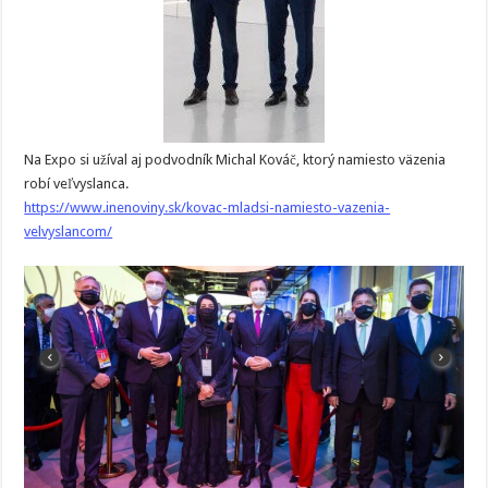
Na Expo si užíval aj podvodník Michal Kováč, ktorý namiesto väzenia
robí veľvyslanca.
https://www.inenoviny.sk/kovac-mladsi-namiesto-vazenia-
velvyslancom/