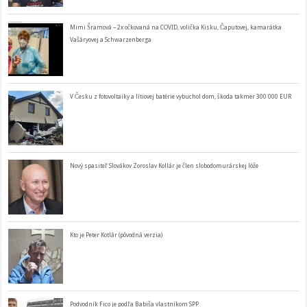
Mimi Šramová – 2x očkovaná na COVID, volička Kisku, Čaputovej, kamarátka
Vašáryovej a Schwarzenberga
V Česku z fotovoltaiky a lítiovej batérie vybuchol dom, škoda takmer 300 000 EUR
Nový spasiteľ Slovákov Zoroslav Kollár je člen slobodomurárskej lóže
Kto je Peter Kotlár (pôvodná verzia)
Podvodník Fico je podľa Babiša vlastníkom SPP