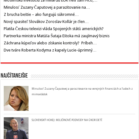
Moslimskú investíciu za miliardu EUR rieši sám Fico,…
Minulosť Zuzany Čaputovej a parazitovanie na…
Z brucha beštie – ako fungujú súkromné…
Nový spasiteľ Slovákov Zoroslav Kollár je člen…
Platila Českou televizi vláda Spojených států amerických?
Partnerka ministra Matúša Šutaja Eštoka má zaujímavý biznis
Záchrana kúpeľov alebo získanie kontroly? Príbeh…
Dve tváre Roberta Kodyma z kapely Lucie-úprimný…
Najčítanejšie
Minulosť Zuzany Čaputovej a parazitovanie na verejných financiách a ľudoch z
mimovládok
SLOVENSKÝ HOKEJ: MILIÓNOVÉ PODVODY NA ÚKOR DETÍ