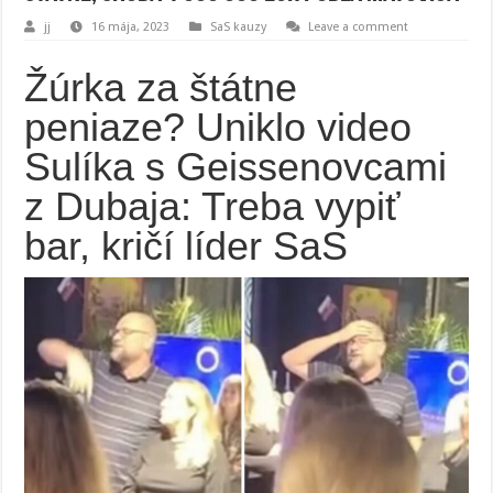
jj
16 mája, 2023
SaS kauzy
Leave a comment
Žúrka za štátne
peniaze? Uniklo video
Sulíka s Geissenovcami
z Dubaja: Treba vypiť
bar, kričí líder SaS