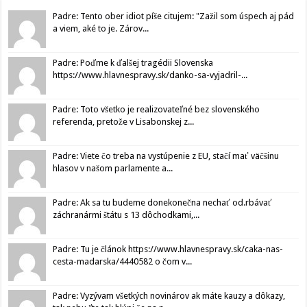
Padre: Tento ober idiot píše citujem: "Zažil som úspech aj pád
a viem, aké to je. Zárov...
Padre: Poďme k ďalšej tragédii Slovenska
https://www.hlavnespravy.sk/danko-sa-vyjadril-...
Padre: Toto všetko je realizovateľné bez slovenského
referenda, pretože v Lisabonskej z...
Padre: Viete čo treba na vystúpenie z EU, stačí mať väčšinu
hlasov v našom parlamente a...
Padre: Ak sa tu budeme donekonečna nechať od.rbávať
záchranármi štátu s 13 dôchodkami,...
Padre: Tu je článok https://www.hlavnespravy.sk/caka-nas-
cesta-madarska/4440582 o čom v...
Padre: Vyzývam všetkých novinárov ak máte kauzy a dôkazy,