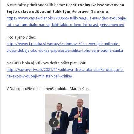
A ešte takto primitívne Sulik klame:
Účasť rodiny Geissenovcov na
tejto oslave odôvodnil Sulík tým, že práve išla okolo.
https://www.cas.sk/clanok/2799565/sulik-reaguje-na-video-z-dubaja-
toto-sa-tam-dialo-naozaj-fakt-takto-odovodnil-ucast-geissenovcov/
Fico a jeho video:
https://www1.pluska.sk/spravy/z-domova/fico-zverejnil-uniknute-
video-dubaja-ako-dokaz-papalastve-sulika-toho-vam-padne-sanka
Na EXPO bola aj Sulikova dcéra, výlet platil štát:
https://spravy.rtvs.sk/2021/11/sulikova-dcera-ako-clenka-delegacie-
na-expo-v-dubaji-minister-celi-kritike/
V Dubaji si užíval aj najmenši politik – Martin Klus.