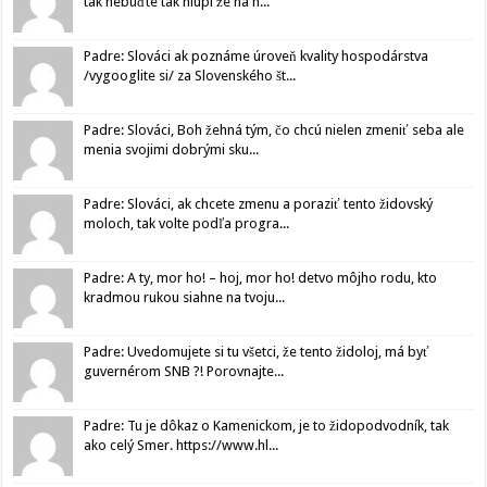
tak nebuďte tak hlúpi že na n...
Padre: Slováci ak poznáme úroveň kvality hospodárstva
/vygooglite si/ za Slovenského št...
Padre: Slováci, Boh žehná tým, čo chcú nielen zmeniť seba ale
menia svojimi dobrými sku...
Padre: Slováci, ak chcete zmenu a poraziť tento židovský
moloch, tak volte podľa progra...
Padre: A ty, mor ho! – hoj, mor ho! detvo môjho rodu, kto
kradmou rukou siahne na tvoju...
Padre: Uvedomujete si tu všetci, že tento židoloj, má byť
guvernérom SNB ?! Porovnajte...
Padre: Tu je dôkaz o Kamenickom, je to židopodvodník, tak
ako celý Smer. https://www.hl...