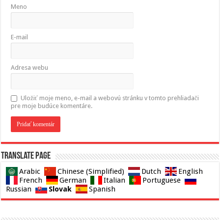
Meno
E-mail
Adresa webu
Uložiť moje meno, e-mail a webovú stránku v tomto prehliadači
pre moje budúce komentáre.
Translate page
Arabic
Chinese (Simplified)
Dutch
English
French
German
Italian
Portuguese
Slovak
Russian
Spanish