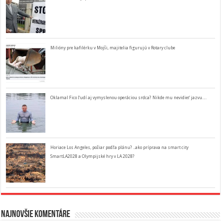
Milióny pre kafilérku v Mojši, majitelia figurujú v Rotary clube
Oklamal Fico ľudí aj vymyslenou operáciou srdca? Nikde mu nevidieť jazvu…
Horiace Los Angeles, požiar podľa plánu? ..ako príprava na smart city
SmartLA2028 a Olympijské hry v LA 2028?
Najnovšie komentáre