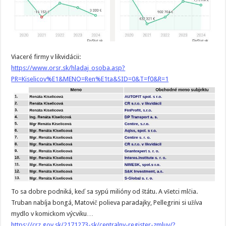
Viaceré firmy v likvidácii:
https://www.orsr.sk/hladaj_osoba.asp?
PR=Kiselicov%E1&MENO=Ren%E1ta&SID=0&T=f0&R=1
To sa dobre podniká, keď sa sypú milióny od štátu. A všetci mlčia.
Truban nabíja bongá, Matovič polieva paradajky, Pellegrini si užíva
mydlo v komickom výcviku…
https://crz.gov.sk/2171273-sk/centralny-register-zmluv/?