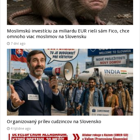
Moslimskú investíciu za miliardu EUR rieši sám Fico, chce
omnoho viac moslimov na Slovensku
7 dní ago
Organizovaný prílev cudzincov na Slovensko
4 týždne ago