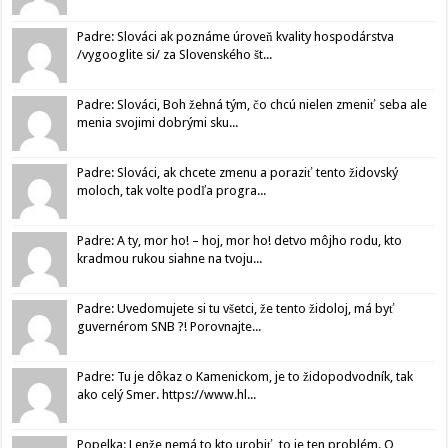
Padre: Slováci ak poznáme úroveň kvality hospodárstva
/vygooglite si/ za Slovenského št...
Padre: Slováci, Boh žehná tým, čo chcú nielen zmeniť seba ale
menia svojimi dobrými sku...
Padre: Slováci, ak chcete zmenu a poraziť tento židovský
moloch, tak volte podľa progra...
Padre: A ty, mor ho! – hoj, mor ho! detvo môjho rodu, kto
kradmou rukou siahne na tvoju...
Padre: Uvedomujete si tu všetci, že tento židoloj, má byť
guvernérom SNB ?! Porovnajte...
Padre: Tu je dôkaz o Kamenickom, je to židopodvodník, tak
ako celý Smer. https://www.hl...
Popelka: Lenže nemá to kto urobiť, to je ten problém. O