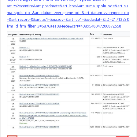
art_zs2=centire&art_predmet=&art_ico=&art_suma_spolu_od=&art_su
ma_spolu_do=&art_datum_zverejnene_od=&art_datum_zverejnene_do
=&art_rezort=0&art_zs1=&nazov=&art_ico1=&odoslat=&ID=2171273&
frm_id_frm_filter_3=6876aea084ece&csrt=4989548047200872558