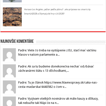
Horiace Los Angeles, požiar podľa plánu? ..ako príprava na smart city
SmartLA2028 a Olympijské hry v LA 2028?
Najnovšie komentáre
Padre: Viete čo treba na vystúpenie z EU, stačí mať väčšinu
hlasov v našom parlamente a...
Padre: Ak sa tu budeme donekonečna nechať od.rbávať
záchranármi štátu s 13 dôchodkami,...
Padre: Tu je článok https://www.hlavnespravy.sk/caka-nas-
cesta-madarska/4440582 o čom v...
Padre: Vyzývam všetkých novinárov ak máte kauzy a dôkazy,
tak nebuďte tak hlúpi že na n...