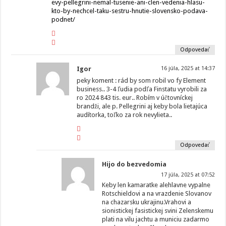
evy-pellegrini-nemal-tusenie-ani-clen-vedenia-hlasu-
kto-by-nechcel-taku-sestru-hnutie-slovensko-podava-
podnet/
Odpovedať
Igor
16 júla, 2025 at 14:37
peky koment : rád by som robil vo fy Element
business.. 3-4 ľudia podľa Finstatu vyrobili za
ro 2024 843 tis. eur.. Robím v účtovníckej
brandži, ale p. Pellegrini aj keby bola lietajúca
audítorka, toľko za rok nevylieta..
Odpovedať
Hijo do bezvedomia
17 júla, 2025 at 07:52
Keby len kamaratke alehlavne vypalne
Rotschieldovi a na vrazdenie Slovanov
na chazarsku ukrajinu.Vrahovi a
sionistickej fasistickej svini Zelenskemu
plati na vilu jachtu a municiu zadarmo