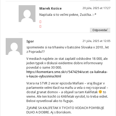
Marek Košice
20 júla, 2025 at 17:27
Napísala si to veľmi pekne, Zuzička. :-*
Odpovedať
Igor
21 júla, 2025 at 12:05
spomeniete si na trhavinu v batozine Slovaka v 2010 , let
z Popradu??
V mediach najdete ze stat zaplatil odskodne 18 000, ale
jeden typek v diskusii evidentne dobre informovany
povedal o sume 30 000.
https://komentare.sme.sk/c/5474294/ucet-za-kalinaka-
v-kauze-vybusnina.html
Vcera na STVR 2 vecer epizoda Mafiani – vraj Bugar v
parlamente velmi tlacil na mafiu a vela o nej rozpraval –
dostal granat domov – a objavil sa tam Kalifetak
to
vieme. Ale ten ksicht co KAlifetak vyrobil, to treba vidiet.
Belovi vysvetloval ako to fuguje.
ZJAVNE SA KALIFETAK V TYCHTO VODACH POHYBUJE
DLHO A DOBRE. Aj s Boriskom.