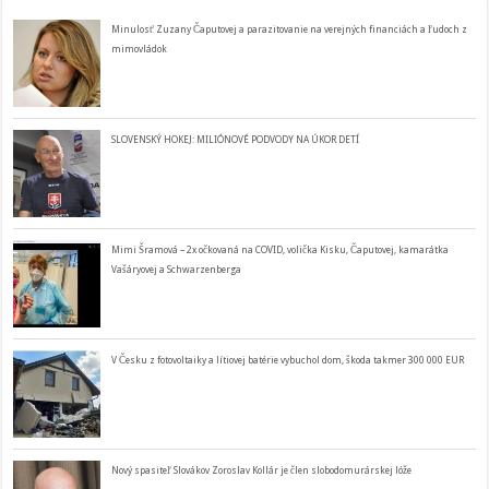
Minulosť Zuzany Čaputovej a parazitovanie na verejných financiách a ľudoch z
mimovládok
SLOVENSKÝ HOKEJ: MILIÓNOVÉ PODVODY NA ÚKOR DETÍ
Mimi Šramová – 2x očkovaná na COVID, volička Kisku, Čaputovej, kamarátka
Vašáryovej a Schwarzenberga
V Česku z fotovoltaiky a lítiovej batérie vybuchol dom, škoda takmer 300 000 EUR
Nový spasiteľ Slovákov Zoroslav Kollár je člen slobodomurárskej lóže