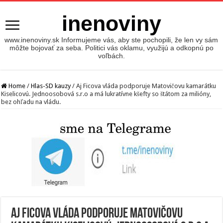
inenoviny
www.inenoviny.sk Informujeme vás, aby ste pochopili, že len vy sám
môžte bojovať za seba. Politici vás oklamu, využijú a odkopnú po
voľbách.
Home
/
Hlas-SD kauzy
/
Aj Ficova vláda podporuje Matovičovu kamarátku
Kiselicovú. Jednoosobová s.r.o a má lukratívne kšefty so štátom za milióny,
bez ohľadu na vládu.
Aj Ficova vláda podporuje Matovičovu