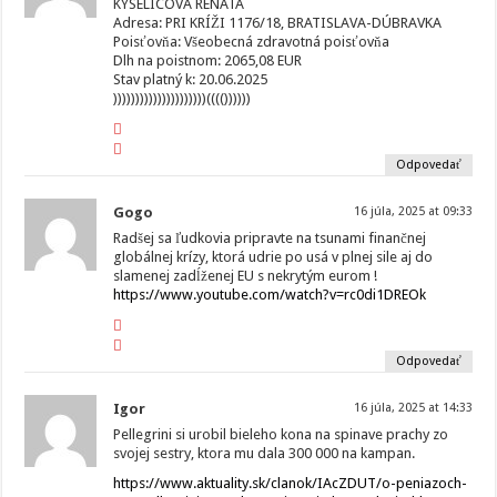
KYSELICOVÁ RENATA
Adresa: PRI KRÍŽI 1176/18, BRATISLAVA-DÚBRAVKA
Poisťovňa: Všeobecná zdravotná poisťovňa
Dlh na poistnom: 2065,08 EUR
Stav platný k: 20.06.2025
)))))))))))))))))))))(((())))))
Odpovedať
Gogo
16 júla, 2025 at 09:33
Radšej sa ľudkovia pripravte na tsunami finančnej
globálnej krízy, ktorá udrie po usá v plnej sile aj do
slamenej zadĺženej EU s nekrytým eurom !
https://www.youtube.com/watch?v=rc0di1DREOk
Odpovedať
Igor
16 júla, 2025 at 14:33
Pellegrini si urobil bieleho kona na spinave prachy zo
svojej sestry, ktora mu dala 300 000 na kampan.
https://www.aktuality.sk/clanok/IAcZDUT/o-peniazoch-