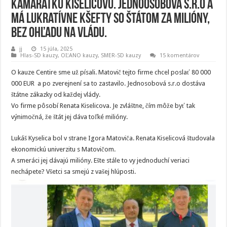
kamarátku Kiselicovú. Jednoosobová s.r.o a
má lukratívne kšefty so štátom za milióny,
bez ohľadu na vládu.
jj
15 júla, 2025
Hlas-SD kauzy
,
OĽANO kauzy
,
SMER-SD kauzy
15 komentárov
O kauze Centire sme už písali. Matovič tejto firme chcel poslať 80 000
000 EUR a po zverejnení sa to zastavilo. Jednosobová s.r.o dostáva
štátne zákazky od každej vlády.
Vo firme pôsobí Renata Kiselicova. Je zvláštne, čím môže byť tak
výnimočná, že štát jej dáva toľké milióny.
Lukáš Kyselica bol v strane Igora Matoviča. Renata Kiselicová študovala
ekonomickú univerzitu s Matovičom.
A smeráci jej dávajú milióny. Ešte stále to vy jednoduchí veriaci
nechápete? Všetci sa smejú z vašej hlúposti.