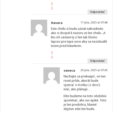
Odpovedať
Havara
17 júla, 2025 at 07:48
Este chvilu si budu uzivat nakradnute
ako si dospel k nazoru ze len chvilu ..A
kto ich zastavi ty ci len tak Slomo
lapces pre tupe ovce aby sa nezobudili
tesne pred bitunkom.
Odpovedať
seneca
20 júla, 2025 at 07:45
Nechajte sa prekvapiť, on ten
reset príde, akurát bude
vyzerať o troška ( o dosť)
ináč, ako plánujú…
Ešte budeme na toto obdobie
spomínať, ako na rajské. Toto
je len predohra, hlavné
dejstvo ešte len bude.