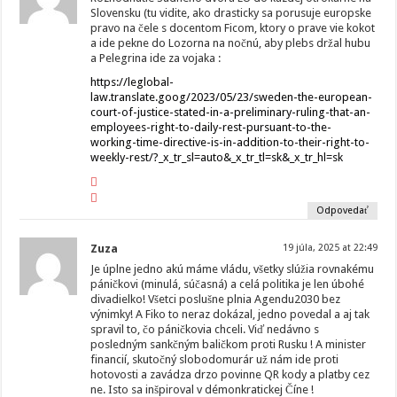
Slovensku (tu vidite, ako drasticky sa porusuje europske
pravo na čele s docentom Ficom, ktory o prave vie kokot
a ide pekne do Lozorna na nočnú, aby plebs držal hubu
a Pelegrina ide za vojaka :
https://leglobal-
law.translate.goog/2023/05/23/sweden-the-european-
court-of-justice-stated-in-a-preliminary-ruling-that-an-
employees-right-to-daily-rest-pursuant-to-the-
working-time-directive-is-in-addition-to-their-right-to-
weekly-rest/?_x_tr_sl=auto&_x_tr_tl=sk&_x_tr_hl=sk
Odpovedať
Zuza
19 júla, 2025 at 22:49
Je úplne jedno akú máme vládu, všetky slúžia rovnakému
páničkovi (minulá, súčasná) a celá politika je len úbohé
divadielko! Všetci poslušne plnia Agendu2030 bez
výnimky! A Fiko to neraz dokázal, jedno povedal a aj tak
spravil to, čo páničkovia chceli. Viď nedávno s
posledným sankčným baličkom proti Rusku ! A minister
financií, skutočný slobodomurár už nám ide proti
hotovosti a zavádza drzo povinne QR kody a platby cez
ne. Isto sa inšpiroval v démonkratickej Číne !