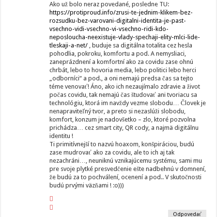
Ako už bolo neraz povedané, posledne TU:
https://protiproud.info/zrusi-te-jednim-klikem-bez-
rozsudku-bez-varovani-digitalni-identita-je-past-
vsechno-vidi-vsechno-vi-vsechno-ridi-kdo-
neposloucha-neexistuje-vlady-spechaji-elity-mlci-lide-
tleskaji-a-net/
, buduje sa digitálna totalita cez hesla
pohodlia, pokroku, komfortu a pod. A nemysliaci,
zaneprázdnení a komfortní ako za covidu zase ohnú
chrbát, lebo to hovoria media, lebo politici lebo herci
„odborníci“ a pod., a oni nemajú predsa čas sa tejto
téme venovať! Áno, ako ich nezaujímalo zdravie a život
počas covidu, tak nemajú čas študovať ani tvoriacu sa
technológiu, ktorá im navždy vezme slobodu… Človek je
nenapraviteľný tvor, a preto si nezaslúži slobodu,
komfort, konzum je nadovšetko – zlo, ktoré pozvolna
prichádza… cez smart city, QR cody, a najmä digitálnu
identitu !
Ti primitívnejší to nazvú hoaxom, konšpiráciou, budú
zase mudrovať ako za covidu, ale to ich aj tak
nezachráni…, neuniknú vznikajúcemu systému, sami mu
pre svoje plytké presvedčenie ešte nadbehnú v domnení,
že budú za to pochválení, ocenení a pod.. V skutočnosti
budú prvými väzňami ! :o)))
Odpovedať