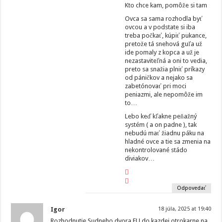
Kto chce kam, pomôže si tam
Ovca sa sama rozhodla byť
ovcou a v podstate si iba
treba počkať, kúpiť pukance,
pretože tá snehová guľa už
ide pomaly z kopca a už je
nezastaviteľná a oni to vedia,
preto sa snažia plniť príkazy
od páničkov a nejako sa
zabetónovať pri moci
peniazmi, ale nepomôže im
to…
Lebo keď kľakne peňažný
systém ( a on padne ), tak
nebudú mať žiadnu páku na
hladné ovce a tie sa zmenia na
nekontrolované stádo
diviakov…
Odpovedať
Igor
18 júla, 2025 at 19:40
Rozhodnutie Sudneho dvora EU do kazdej otrokarne na