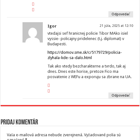
Odpovedať
Igor
21 júla, 2025 at 12:10
vtedajsi sef hranicnej policie Tibor MAko isiel
vyssie- policajny pridelenec (t.j. diplomat) v
Budapesti.
https://domov.sme.sk/c/5179729/policia-
zlyhala-kde-sa-dalo.html
Tak ako vtedy bezcharakterne a tvrdo, tak aj
dnes. Dnes este horise, pretoze Fico ma
posvatenie z WEFu a exporuju sa zbrane na UA.
Odpovedať
Pridaj komentár
Vaša e-mailová adresa nebude zverejnená.
Vyžadované polia sú
označené
*