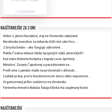
VISITORS TODAY
Najčítanejšie za 3 dni
Video o Jánovi Kuciakovi, vraj na Slovensku zakázané
Moslimskú investíciu za miliardu EUR rieši sám Fico,…
Z brucha beštie – ako fungujú súkromné…
Platila Českou televizi vláda Spojených států amerických?
Dve tváre Roberta Kodyma z kapely Lucie-úprimný…
Minulosť Zuzany Čaputovej a parazitovanie na…
Prešli sme z yandex mailu na protonmail z dôvodu…
Ľudské práva, prečo bezdomovcom skoro nikto nepomože…
Organizovaný prílev cudzincov na Slovensko
Partnerka ministra Matúša Šutaja Eštoka má zaujímavý biznis
Najčítanejšie