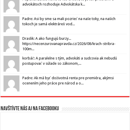
advokátoch rozhoduje Advokátska k...
Padre: Asi by sme sa mali pozrieť na naše toky, na našich
tokoch je samá elektráreň vod...
Draslik: A ako fungujú burzy...
https://necenzurovanapravda.cz/2026/08/krach-stribra-
100m...
korbáč: A paralelne s tým, advokáti a sudcovia ak nebudú
postupovať v súlade so zákonom,...
Padre: Ak má byť doživotná renta pre premiéra, akýmsi
ocenením jeho práce pre národ a o...
Navštívte nás aj na Facebooku