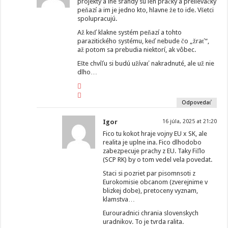
projekty a iné srandy sú len pračky a prelievačky
peňazí a im je jedno kto, hlavne že to ide. Všetci
spolupracujú.
Až keď klakne systém peňazí a tohto
parazitického systému, keď nebude čo „žrať“,
až potom sa prebudia niektorí, ak vôbec.
Ešte chvíľu si budú užívať nakradnuté, ale už nie
dlho…
Odpovedať
Igor
16 júla, 2025 at 21:20
Fico tu kokot hraje vojny EU x SK, ale
realita je uplne ina. Fico dlhodobo
zabezpecuje prachy z EU. Taky Fiľlo
(SCP RK) by o tom vedel vela povedat.
Staci si pozriet par pisomnsoti z
Eurokomisie obcanom (zverejnime v
blizkej dobe), pretoceny vyznam,
klamstva…
Eurouradnici chrania slovenskych
uradnikov. To je tvrda ralita.