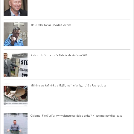
Kto je Peter Kotlár (pôvodná verzia)
Podvodník Fico je podľa Babiša vlastníkom SPP
Milióny pre kafilérku v Mojši, majitelia figurujú v Rotary clube
Oklamal Fico ľudí aj vymyslenou operáciou srdca? Nikde mu nevidieť jazvu…