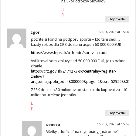
na ukor otrokov Slovakov
Odpovedať
Igor
16 júla, 2025 at 15:04
pozrite si Fond na podporu sportu – kto tam sedi…
kazdy rok podla CRZ dostanu aspon 60 000 000 EUR
https://www.fnps.sk/o-fonde/spravna-rada
Vyfiltroval som zmluvy nad 50 000 000 EUR, je to pekne
citanie.
https://crz.gov.sk/2171273-sk/centralny-register-
zmluv/?
art_suma_spolu_od=48000000&page=2&csrt=52955880764
ZSSK dostali 430 milionov od statu a idu kupovat za 110
milionov ucelene jednotky.
Odpovedať
seneca
16 júla, 2025 at 15:59
Všetky „dotácie“ na olympiády, „národné“