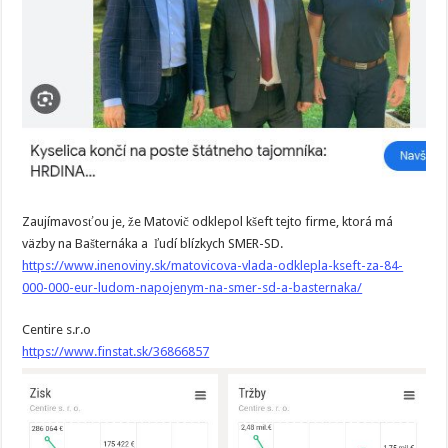
Zaujímavosťou je, že Matovič odklepol kšeft tejto firme, ktorá má
väzby na Bašternáka a ľudí blízkych SMER-SD.
https://www.inenoviny.sk/matovicova-vlada-odklepla-kseft-za-84-
000-000-eur-ludom-napojenym-na-smer-sd-a-basternaka/
Centire s.r.o
https://www.finstat.sk/36866857