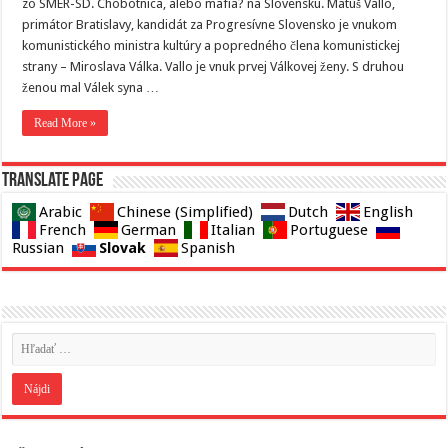
zo SMER-SD. Chobotnica, alebo mafia? na Slovensku. Matúš Vallo,
primátor Bratislavy, kandidát za Progresívne Slovensko je vnukom
komunistického ministra kultúry a popredného člena komunistickej
strany – Miroslava Válka. Vallo je vnuk prvej Válkovej ženy. S druhou
ženou mal Válek syna …
Read More »
Translate page
Arabic
Chinese (Simplified)
Dutch
English
French
German
Italian
Portuguese
Slovak
Russian
Spanish