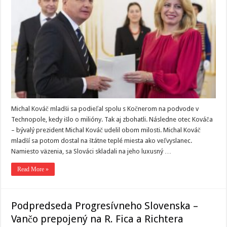
Michal Kováč mladši sa podieľal spolu s Kočnerom na podvode v
Technopole, kedy išlo o milióny. Tak aj zbohatli. Následne otec Kováča
– bývalý prezident Michal Kováč udelil obom milosti. Michal Kováč
mladší sa potom dostal na štátne teplé miesta ako veľvyslanec.
Namiesto väzenia, sa Slováci skladali na jeho luxusný …
Read More »
Podpredseda Progresívneho Slovenska –
Vančo prepojený na R. Fica a Richtera