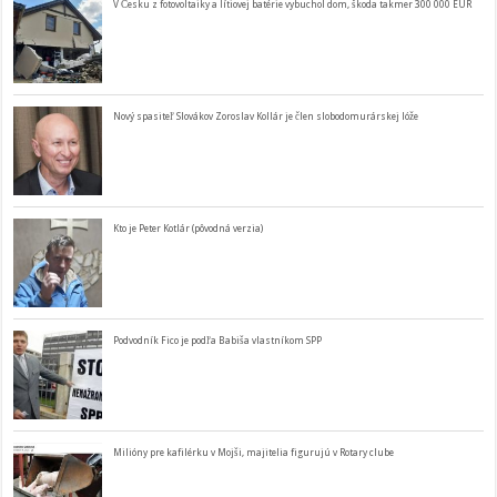
V Česku z fotovoltaiky a lítiovej batérie vybuchol dom, škoda takmer 300 000 EUR
Nový spasiteľ Slovákov Zoroslav Kollár je člen slobodomurárskej lóže
Kto je Peter Kotlár (pôvodná verzia)
Podvodník Fico je podľa Babiša vlastníkom SPP
Milióny pre kafilérku v Mojši, majitelia figurujú v Rotary clube