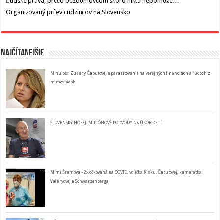
Ľudské práva, prečo bezdomovcom skoro nikto nepomože…
Organizovaný prílev cudzincov na Slovensko
Najčítanejšie
Minulosť Zuzany Čaputovej a parazitovanie na verejných financiách a ľudoch z
mimovládok
SLOVENSKÝ HOKEJ: MILIÓNOVÉ PODVODY NA ÚKOR DETÍ
Mimi Šramová – 2x očkovaná na COVID, volička Kisku, Čaputovej, kamarátka
Vašáryovej a Schwarzenberga