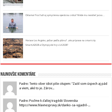
Oklamal Fico ľudí aj vymyslenou operáciou srdca? Nikde mu nevidieť jazvu…
Horiace Los Angeles, požiar podľa plánu? ..ako príprava na smart city
SmartLA2028 a Olympijské hry v LA 2028?
Najnovšie komentáre
Padre: Tento ober idiot píše citujem: "Zažil som úspech aj pád
a viem, aké to je. Zárov...
Padre: Poďme k ďalšej tragédii Slovenska
https://www.hlavnespravy.sk/danko-sa-vyjadril-...