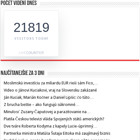
Počet videní dnes
21819
VISITORS TODAY
Najčítanejšie za 3 dni
Moslimskú investíciu za miliardu EUR rieši sám Fico,…
Video o Jánovi Kuciakovi, vraj na Slovensku zakázané
Ján Kuciak, Marián Kočner a Daniel Lipšic: čo túto…
Z brucha beštie – ako fungujú súkromné…
Minulosť Zuzany Čaputovej a parazitovanie na…
Platila Českou televizi vláda Spojených států amerických?
Dve tváre Roberta Kodyma z kapely Lucie-úprimný…
Partnerka ministra Matúša Šutaja Eštoka má zaujímavý biznis