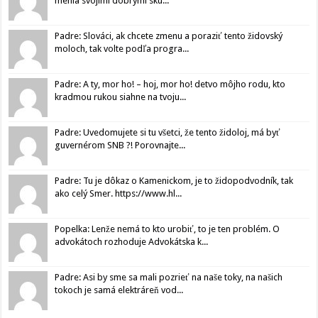
menia svojimi dobrými sku...
Padre: Slováci, ak chcete zmenu a poraziť tento židovský
moloch, tak volte podľa progra...
Padre: A ty, mor ho! – hoj, mor ho! detvo môjho rodu, kto
kradmou rukou siahne na tvoju...
Padre: Uvedomujete si tu všetci, že tento židoloj, má byť
guvernérom SNB ?! Porovnajte...
Padre: Tu je dôkaz o Kamenickom, je to židopodvodník, tak
ako celý Smer. https://www.hl...
Popelka: Lenže nemá to kto urobiť, to je ten problém. O
advokátoch rozhoduje Advokátska k...
Padre: Asi by sme sa mali pozrieť na naše toky, na našich
tokoch je samá elektráreň vod...