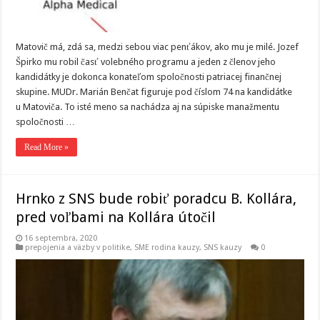
Matovič má, zdá sa, medzi sebou viac penťákov, ako mu je milé. Jozef
Špirko mu robil časť volebného programu a jeden z členov jeho
kandidátky je dokonca konateľom spoločnosti patriacej finančnej
skupine. MUDr. Marián Benčat figuruje pod číslom 74 na kandidátke
u Matoviča. To isté meno sa nachádza aj na súpiske manažmentu
spoločnosti …
Read More »
Hrnko z SNS bude robiť poradcu B. Kollára,
pred voľbami na Kollára útočil
16 septembra, 2020
prepojenia a väzby v politike
,
SME rodina kauzy
,
SNS kauzy
0