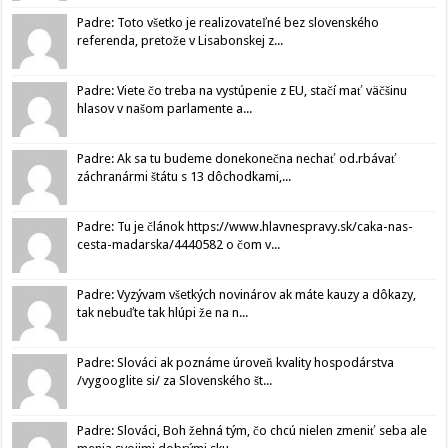
Padre: Toto všetko je realizovateľné bez slovenského
referenda, pretože v Lisabonskej z...
Padre: Viete čo treba na vystúpenie z EU, stačí mať väčšinu
hlasov v našom parlamente a...
Padre: Ak sa tu budeme donekonečna nechať od.rbávať
záchranármi štátu s 13 dôchodkami,...
Padre: Tu je článok https://www.hlavnespravy.sk/caka-nas-
cesta-madarska/4440582 o čom v...
Padre: Vyzývam všetkých novinárov ak máte kauzy a dôkazy,
tak nebuďte tak hlúpi že na n...
Padre: Slováci ak poznáme úroveň kvality hospodárstva
/vygooglite si/ za Slovenského št...
Padre: Slováci, Boh žehná tým, čo chcú nielen zmeniť seba ale