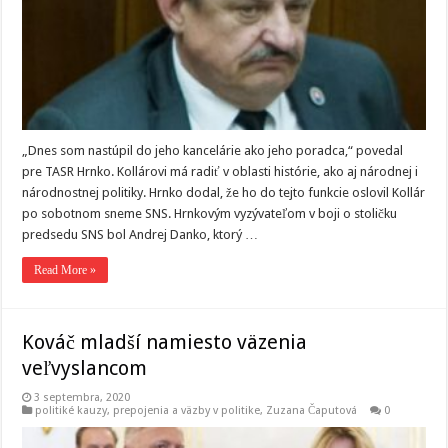
„Dnes som nastúpil do jeho kancelárie ako jeho poradca,“ povedal
pre TASR Hrnko. Kollárovi má radiť v oblasti histórie, ako aj národnej i
národnostnej politiky. Hrnko dodal, že ho do tejto funkcie oslovil Kollár
po sobotnom sneme SNS. Hrnkovým vyzývateľom v boji o stoličku
predsedu SNS bol Andrej Danko, ktorý …
Read More »
Kováč mladší namiesto väzenia
veľvyslancom
3 septembra, 2020
politiké kauzy
,
prepojenia a väzby v politike
,
Zuzana Čaputová
0