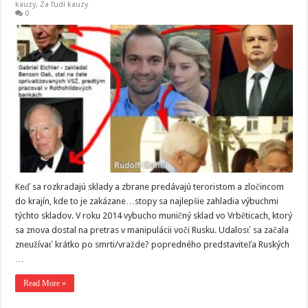
kauzy
,
Za ľudí kauzy
0
Keď sa rozkradajú sklady a zbrane predávajú teroristom a zločincom
do krajín, kde to je zakázane…stopy sa najlepšie zahladia výbuchmi
týchto skladov. V roku 2014 vybucho muničný sklad vo Vrběticach, ktorý
sa znova dostal na pretras v manipulácii voči Rusku. Udalosť sa začala
zneužívať krátko po smrti/vražde? popredného predstaviteľa Ruských
…
Read More »