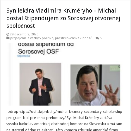
Syn lekára Vladimíra Krčméryho – Michal
dostal štipendujem zo Sorosovej otvorenej
spoločnosti
29 decembra, 2020
prepojenia a väzby v politike
,
prostislovenská činnosť
5
zdroj: https://osf.sk/pribehy/michal-krcmery-secondary-scholarship-
program-bol-pre-mna-prelomovy/ Syn Michal Krčméry zastáva
vysokú funkciu v americkej obchodnej komore na Slovensku a má tam
na starosti vládne zaležitosti. Táto komora združuje americké firmy,