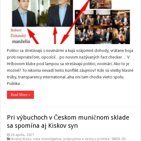
Politici sa stretávajú s novinármi a kujú vzájomné dohody, vrátane boja
proti nepriateľom, opozícií…po novom nazývaných fact checker… V
Hríbovom klube pod lampou sa stretávajú politici, novinári. Ako to je
možné? To nikomu nevadí tento konflikt záujmov? Kde sú všetky hlasné
trúby, transparency international..aha oni tam chodia všetci spolu.
Politika …
Read More »
Pri výbuchoch v Českom muničnom sklade
sa spomína aj Kiskov syn
26 apríla, 2021
Andrej Kiska
,
naša investigatíva
,
prepojenia a väzby v politike
,
SMER-SD