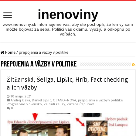
inenoviny
www.inenoviny.sk Informujeme vás, aby ste pochopili, že len vy sám
môžte bojovať za seba. Politici vás oklamu, využijú a odkopnú po
voľbách.
Home
/
prepojenia a väzby v politike
prepojenia a väzby v politike
Žitňanská, Šeliga, Lipšic, Hríb, Fact checking
a ich väzby
10 mája, 2021
Andrej Kiska
,
Daniel Lipšic
,
OĽANO+NOVA
,
prepojenia a väzby v politike
,
Progresívne Slovensko
,
Za ľudí kauzy
,
Zuzana Čaputová
0