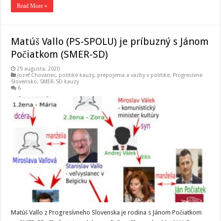
Read More »
Matúš Vallo (PS-SPOLU) je príbuzný s Jánom
Počiatkom (SMER-SD)
29 augusta, 2020
Jozef Chovanec
,
politiké kauzy
,
prepojenia a väzby v politike
,
Progresívne
Slovensko
,
SMER-SD kauzy
6
Matúš Vallo z Progresívneho Slovenska je rodina s Jánom Počiatkom