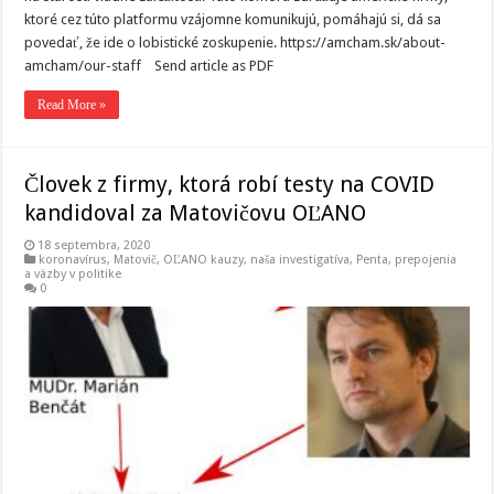
ktoré cez túto platformu vzájomne komunikujú, pomáhajú si, dá sa
povedať, že ide o lobistické zoskupenie. https://amcham.sk/about-
amcham/our-staff Send article as PDF
Read More »
Človek z firmy, ktorá robí testy na COVID
kandidoval za Matovičovu OĽANO
18 septembra, 2020
koronavírus
,
Matovič, OĽANO kauzy
,
naša investigatíva
,
Penta
,
prepojenia
a väzby v politike
0