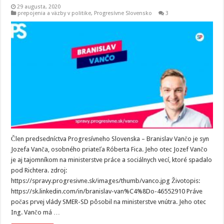
29 augusta, 2020
prepojenia a väzby v politike
,
Progresívne Slovensko
3
Člen predsedníctva Progresívneho Slovenska – Branislav Vančo je syn
Jozefa Vanča, osobného priateľa Róberta Fica. Jeho otec Jozef Vančo
je aj tajomníkom na ministerstve práce a sociálnych vecí, ktoré spadalo
pod Richtera. zdroj:
https://spravy.progresivne.sk/images/thumb/vanco.jpg Životopis:
https://sk.linkedin.com/in/branislav-van%C4%8Do-46552910 Práve
počas prvej vlády SMER-SD pôsobil na ministerstve vnútra. Jeho otec
Ing. Vančo má …