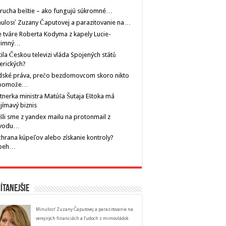
rucha beštie – ako fungujú súkromné…
ulosť Zuzany Čaputovej a parazitovanie na…
 tváre Roberta Kodyma z kapely Lucie-
rimný…
tila Českou televizi vláda Spojených států
erických?
dské práva, prečo bezdomovcom skoro nikto
pomože…
tnerka ministra Matúša Šutaja Eštoka má
jímavý biznis
šli sme z yandex mailu na protonmail z
vodu…
hrana kúpeľov alebo získanie kontroly?
íbeh…
ítanejšie
Minulosť Zuzany Čaputovej a parazitovanie na
verejných financiách a ľudoch z mimovládok