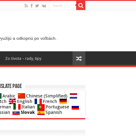
 využijú a odkopnú po voľbách.
Zo života – rady, tipy
slate page
Arabic
Chinese (Simplified)
tch
English
French
rman
Italian
Portuguese
Slovak
ssian
Spanish