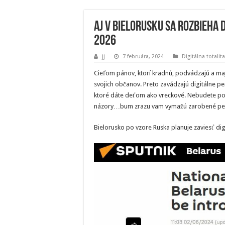
Aj v Bielorusku sa rozbieha d
2026
jj
7 februára, 2024
Digitálna totalita
Cieľom pánov, ktorí kradnú, podvádzajú a maj
svojich občanov. Preto zavádzajú digitálne p
ktoré dáte deťom ako vreckové. Nebudete po
názory…bum zrazu vam vymažú zarobené peniaz
Bielorusko po vzore Ruska planuje zaviesť dig