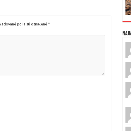
žadované polia sú označené
*
Naj