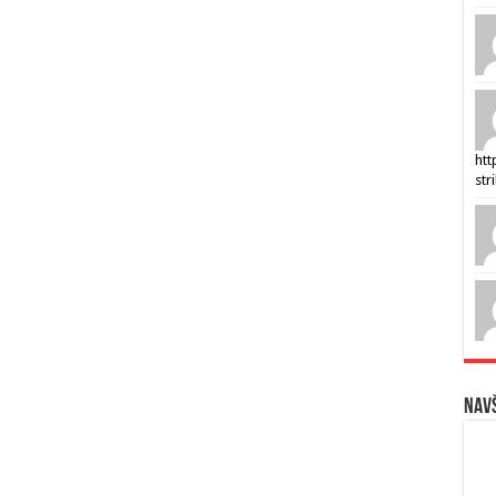
htt
str
Navš