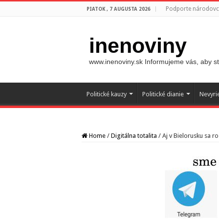
Podporte národovco
PIATOK , 7 AUGUSTA 2026
inenoviny
www.inenoviny.sk Informujeme vás, aby ste
Politické kauzy
Politické dianie
Nevyri
Home
/
Digitálna totalita
/
Aj v Bielorusku sa ro