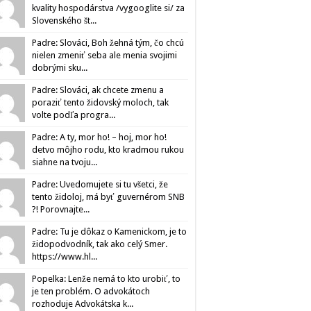
kvality hospodárstva /vygooglite si/ za
Slovenského št...
Padre: Slováci, Boh žehná tým, čo chcú
nielen zmeniť seba ale menia svojimi
dobrými sku...
Padre: Slováci, ak chcete zmenu a
poraziť tento židovský moloch, tak
volte podľa progra...
Padre: A ty, mor ho! – hoj, mor ho!
detvo môjho rodu, kto kradmou rukou
siahne na tvoju...
Padre: Uvedomujete si tu všetci, že
tento židoloj, má byť guvernérom SNB
?! Porovnajte...
Padre: Tu je dôkaz o Kamenickom, je to
židopodvodník, tak ako celý Smer.
https://www.hl...
Popelka: Lenže nemá to kto urobiť, to
je ten problém. O advokátoch
rozhoduje Advokátska k...