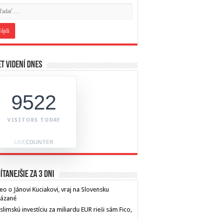
t videní dnes
9522
VISITORS TODAY
ítanejšie za 3 dni
eo o Jánovi Kuciakovi, vraj na Slovensku
kázané
limskú investíciu za miliardu EUR rieši sám Fico,