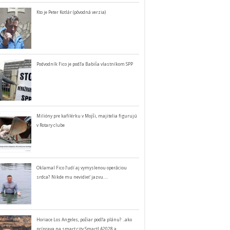
Kto je Peter Kotlár (pôvodná verzia)
Podvodník Fico je podľa Babiša vlastníkom SPP
Milióny pre kafilérku v Mojši, majitelia figurujú
v Rotary clube
Oklamal Fico ľudí aj vymyslenou operáciou
srdca? Nikde mu nevidieť jazvu…
Horiace Los Angeles, požiar podľa plánu? ..ako
príprava na smart city SmartLA2028 a