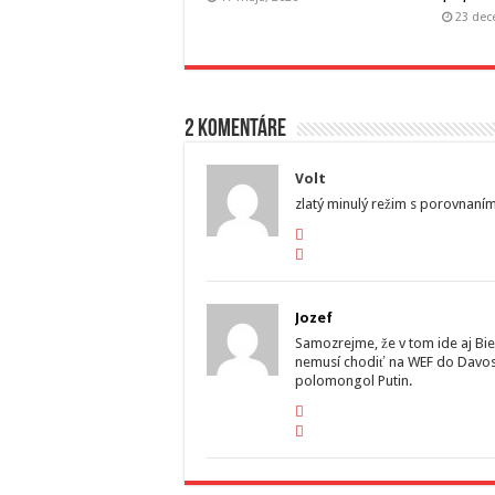
23 dec
2 komentáre
Volt
zlatý minulý režim s porovnaním b
Jozef
Samozrejme, že v tom ide aj Bi
nemusí chodiť na WEF do Davosu
polomongol Putin.