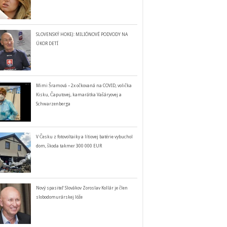
SLOVENSKÝ HOKEJ: MILIÓNOVÉ PODVODY NA
ÚKOR DETÍ
Mimi Šramová – 2x očkovaná na COVID, volička
Kisku, Čaputovej, kamarátka Vašáryovej a
Schwarzenberga
V Česku z fotovoltaiky a lítiovej batérie vybuchol
dom, škoda takmer 300 000 EUR
Nový spasiteľ Slovákov Zoroslav Kollár je člen
slobodomurárskej lóže