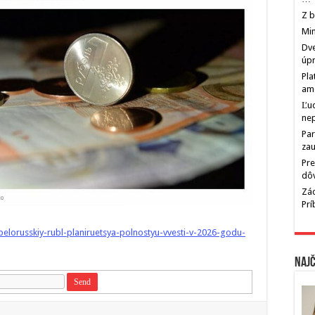
Z b
Min
Dve
úp
Pla
am
Ľu
ne
Par
zau
Pre
dô
Zác
Pr
belorusskiy-rubl-planiruetsya-polnostyu-vvesti-v-2026-godu-
Najč