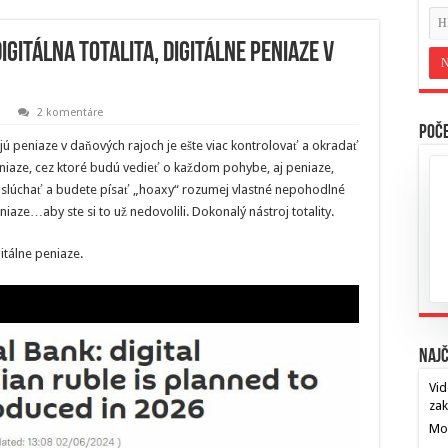
igitálna totalita, digitálne peniaze v
2 komentáre
Poče
ú peniaze v daňových rajoch je ešte viac kontrolovať a okradať
eniaze, cez ktoré budú vedieť o každom pohybe, aj peniaze,
slúchať a budete písať „hoaxy“ rozumej vlastné nepohodlné
e…aby ste si to už nedovolili. Dokonalý nástroj totality.
itálne peniaze.
Najč
Vid
za
Mos
…