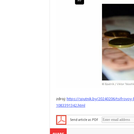
zdroj:
https://sputnik.by/20240206/tsifrovoy-
1083391342.html
Send article as PDF