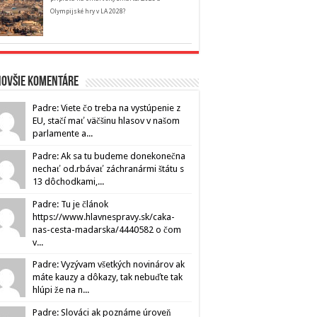
Olympijské hry v LA 2028?
novšie komentáre
Padre: Viete čo treba na vystúpenie z
EU, stačí mať väčšinu hlasov v našom
parlamente a...
Padre: Ak sa tu budeme donekonečna
nechať od.rbávať záchranármi štátu s
13 dôchodkami,...
Padre: Tu je článok
https://www.hlavnespravy.sk/caka-
nas-cesta-madarska/4440582 o čom
v...
Padre: Vyzývam všetkých novinárov ak
máte kauzy a dôkazy, tak nebuďte tak
hlúpi že na n...
Padre: Slováci ak poznáme úroveň