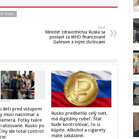
LNY RUBEL
Next
Minister zdravotníctva Ruska sa
postavil za WHO financované
Gatesom a inými zločincami
u deti pred vstupom
Rusko predbehlo celý svet,
ly musí nasnímať a
má digitálny rubeľ. Štát
 kamera. Fotky tváre
bude kontrolovať, čo si
tralizované. Rusko po
kúpite. Alkohol a cigarety
íny ide total control
máte zakázané.
cie.