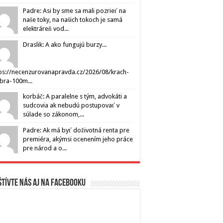
Padre: Asi by sme sa mali pozrieť na
naše toky, na našich tokoch je samá
elektráreň vod...
Draslik: A ako fungujú burzy...
ps://necenzurovanapravda.cz/2026/08/krach-
ibra-100m...
korbáč: A paralelne s tým, advokáti a
sudcovia ak nebudú postupovať v
súlade so zákonom,...
Padre: Ak má byť doživotná renta pre
premiéra, akýmsi ocenením jeho práce
pre národ a o...
tívte nás aj na Facebooku