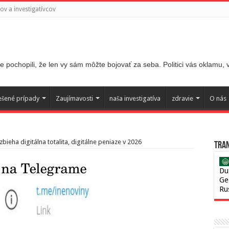
v a investigatívcov
 pochopili, že len vy sám môžte bojovať za seba. Politici vás oklamu,
ešené prípady
Zaujímavosti
naša investigatíva
zdravie
O nás
zbieha digitálna totalita, digitálne peniaze v 2026
Tran
Du
Ge
Ru