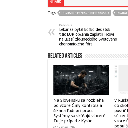
Share
Tags
DIGITALNE PENIAZE BIELORUSKU
DIGITA
Previous
Lekár sa pýtal koľko desiatok
tisíc EUR občania zaplatili Ficovi
na účasť zločineckého Svetového
ekonomického fóra
Related Articles
Na Slovensku sa rozbieha
V Rusk
po vzore Číny kontrola a
do ško
šikana ľudí pri práci.
pustiť
Systémy sa skúšajú viaceré.
sú cen
Tu je prípad z Kysúc.
vzore Č
populá
17 mája, 2026