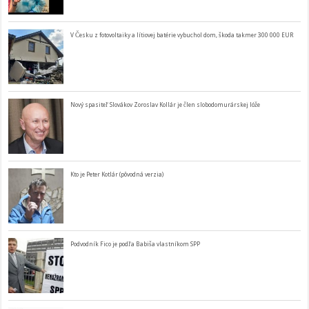
V Česku z fotovoltaiky a lítiovej batérie vybuchol dom, škoda takmer 300 000 EUR
Nový spasiteľ Slovákov Zoroslav Kollár je člen slobodomurárskej lóže
Kto je Peter Kotlár (pôvodná verzia)
Podvodník Fico je podľa Babiša vlastníkom SPP