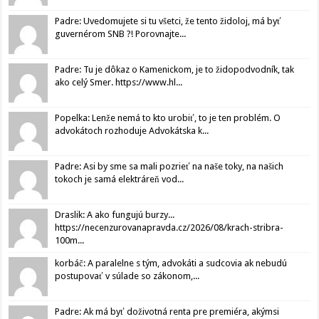
Padre: Uvedomujete si tu všetci, že tento židoloj, má byť
guvernérom SNB ?! Porovnajte...
Padre: Tu je dôkaz o Kamenickom, je to židopodvodník, tak
ako celý Smer. https://www.hl...
Popelka: Lenže nemá to kto urobiť, to je ten problém. O
advokátoch rozhoduje Advokátska k...
Padre: Asi by sme sa mali pozrieť na naše toky, na našich
tokoch je samá elektráreň vod...
Draslik: A ako fungujú burzy...
https://necenzurovanapravda.cz/2026/08/krach-stribra-
100m...
korbáč: A paralelne s tým, advokáti a sudcovia ak nebudú
postupovať v súlade so zákonom,...
Padre: Ak má byť doživotná renta pre premiéra, akýmsi