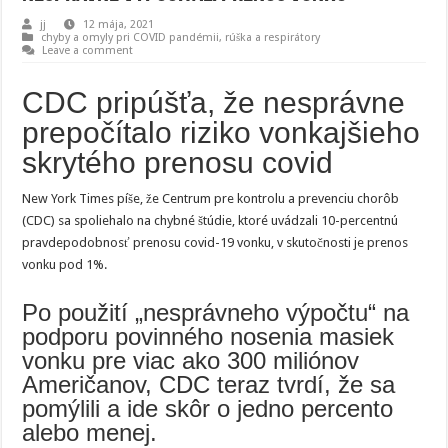
jj
12 mája, 2021
chyby a omyly pri COVID pandémii
,
rúška a respirátory
Leave a comment
CDC pripúšťa, že nesprávne
prepočítalo riziko vonkajšieho
skrytého prenosu covid
New York Times píše, že Centrum pre kontrolu a prevenciu chorôb
(CDC) sa spoliehalo na chybné štúdie, ktoré uvádzali 10-percentnú
pravdepodobnosť prenosu covid-19 vonku, v skutočnosti je prenos
vonku pod 1%.
Po použití „nesprávneho výpočtu“ na
podporu povinného nosenia masiek
vonku pre viac ako 300 miliónov
Američanov, CDC teraz tvrdí, že sa
pomýlili a ide skôr o jedno percento
alebo menej.