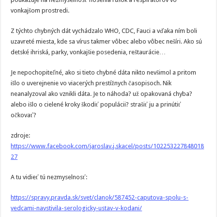
vonkajšom prostredi.
Z týchto chybných dát vychádzalo WHO, CDC, Fauci a vďaka ním boli
uzavreté miesta, kde sa vírus takmer vôbec alebo vôbec nešíri. Ako sú
detské ihriská, parky, vonkajšie posedenia, reštaurácie…
Je nepochopiteľné, ako si tieto chybné dáta nikto nevšimol a pritom
išlo o uverejnenie vo viacerých prestížnych časopisoch. Nik
neanalyzoval ako vznikli dáta. Je to náhoda? už opakovaná chyba?
alebo išlo o cielené kroky škodiť populácii? strašiť ju a prinútiť
očkovať?
zdroje:
https://www.facebook.com/jaroslav.j.skacel/posts/102253227848018
27
A tu vidieť tú nezmyselnosť:
https://spravy.pravda.sk/svet/clanok/587452-caputova-spolu-s-
vedcami-navstivila-serologicky-ustav-v-kodani/