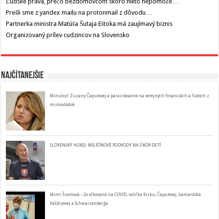
Ľudské práva, prečo bezdomovcom skoro nikto nepomože…
Prešli sme z yandex mailu na protonmail z dôvodu…
Partnerka ministra Matúša Šutaja Eštoka má zaujímavý biznis
Organizovaný prílev cudzincov na Slovensko
Najčítanejšie
Minulosť Zuzany Čaputovej a parazitovanie na verejných financiách a ľudoch z
mimovládok
SLOVENSKÝ HOKEJ: MILIÓNOVÉ PODVODY NA ÚKOR DETÍ
Mimi Šramová – 2x očkovaná na COVID, volička Kisku, Čaputovej, kamarátka
Vašáryovej a Schwarzenberga