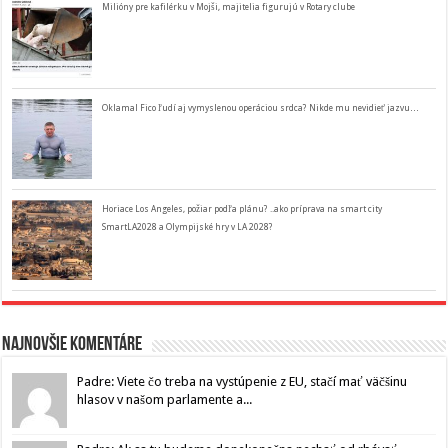
Milióny pre kafilérku v Mojši, majitelia figurujú v Rotary clube
Oklamal Fico ľudí aj vymyslenou operáciou srdca? Nikde mu nevidieť jazvu…
Horiace Los Angeles, požiar podľa plánu? ..ako príprava na smart city
SmartLA2028 a Olympijské hry v LA 2028?
Najnovšie komentáre
Padre: Viete čo treba na vystúpenie z EU, stačí mať väčšinu
hlasov v našom parlamente a...