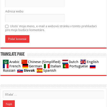
Adresa webu
Uložiť moje meno, e-mail a webovú stránku v tomto prehliadači
pre moje budúce komentáre.
Translate page
Arabic
Chinese (Simplified)
Dutch
English
French
German
Italian
Portuguese
Slovak
Russian
Spanish