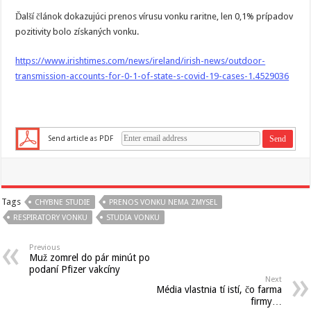
Ďalší článok dokazujúci prenos vírusu vonku raritne, len 0,1% prípadov
pozitivity bolo získaných vonku.
https://www.irishtimes.com/news/ireland/irish-news/outdoor-
transmission-accounts-for-0-1-of-state-s-covid-19-cases-1.4529036
Send article as PDF
Tags
CHYBNE STUDIE
PRENOS VONKU NEMA ZMYSEL
RESPIRATORY VONKU
STUDIA VONKU
Previous
Muž zomrel do pár minút po
podaní Pfizer vakcíny
Next
Média vlastnia tí istí, čo farma
firmy…