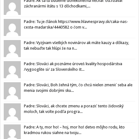
Padre: Ak sa tu budeme donekonečna nechať od.rbávať
záchranármi štátu s 13 dôchodkami,...
Padre: Tu je článok https://www.hlavnespravy.sk/caka-nas-
cesta-madarska/4440582 o čom v...
Padre: Vyzývam všetkých novinárov ak máte kauzy a dôkazy,
tak nebuďte tak hlúpi že na n...
Padre: Slováci ak poznáme úroveň kvality hospodárstva
/vygooglite si/ za Slovenského št...
Padre: Slováci, Boh žehná tým, čo chcú nielen zmeniť seba ale
menia svojimi dobrými sku...
Padre: Slováci, ak chcete zmenu a poraziť tento židovský
moloch, tak volte podľa progra...
Padre: A ty, mor ho! – hoj, mor ho! detvo môjho rodu, kto
kradmou rukou siahne na tvoju...