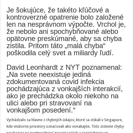
Je šokujúce, že takéto kľúčové a
kontroverzné opatrenie bolo založené
len na nesprávnom výpočte. Vrchol je,
že nebolo ani spochybňované alebo
opätovne preskúmané, aby sa chyba
zistila. Pritom táto „malá chyba“
poškodila celý svet a miliardy ľudí.
David Leonhardt z NYT poznamenal:
„Na svete neexistuje jediná
zdokumentovaná covid infekcia
pochádzajúca z vonkajších interakcií,
ako je prechádzka okolo niekoho na
ulici alebo pri stravovaní na
vonkajšom posedení.“
Vychádzalo sa hlavne z chybných údajov, ktoré sa získali v Singapure,
kde vnútorne priestory označovali ako vonakajšie. Toto zistenie chyby
poukazuje na nezmyselnosť nosenia rúšok a respirátorov vo