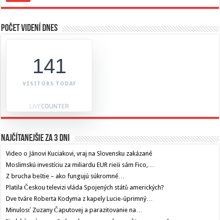
Počet videní dnes
141
VISITORS TODAY
Najčítanejšie za 3 dni
Video o Jánovi Kuciakovi, vraj na Slovensku zakázané
Moslimskú investíciu za miliardu EUR rieši sám Fico,…
Z brucha beštie – ako fungujú súkromné…
Platila Českou televizi vláda Spojených států amerických?
Dve tváre Roberta Kodyma z kapely Lucie-úprimný…
Minulosť Zuzany Čaputovej a parazitovanie na…