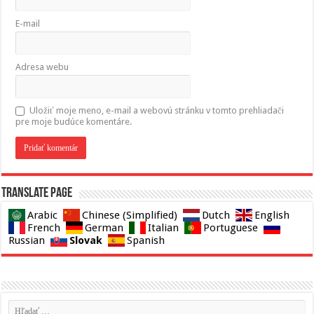
E-mail
Adresa webu
Uložiť moje meno, e-mail a webovú stránku v tomto prehliadači
pre moje budúce komentáre.
Translate page
Arabic
Chinese (Simplified)
Dutch
English
French
German
Italian
Portuguese
Slovak
Russian
Spanish