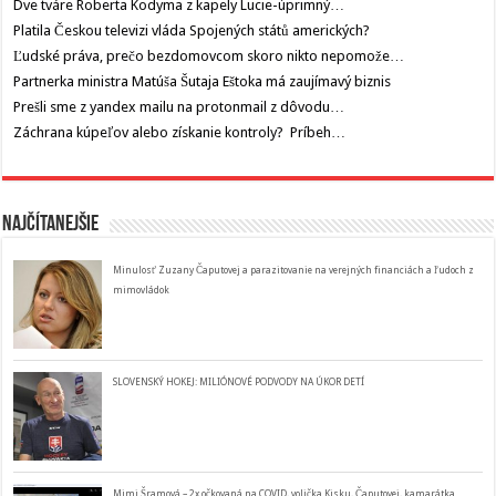
Dve tváre Roberta Kodyma z kapely Lucie-úprimný…
Platila Českou televizi vláda Spojených států amerických?
Ľudské práva, prečo bezdomovcom skoro nikto nepomože…
Partnerka ministra Matúša Šutaja Eštoka má zaujímavý biznis
Prešli sme z yandex mailu na protonmail z dôvodu…
Záchrana kúpeľov alebo získanie kontroly? Príbeh…
Najčítanejšie
Minulosť Zuzany Čaputovej a parazitovanie na verejných financiách a ľudoch z
mimovládok
SLOVENSKÝ HOKEJ: MILIÓNOVÉ PODVODY NA ÚKOR DETÍ
Mimi Šramová – 2x očkovaná na COVID, volička Kisku, Čaputovej, kamarátka