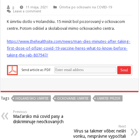
jj
11 mája, 2021
Úmrtia po očkovani na COVID-19
Leave a comment
K úmrtiu došlo v Holandsku. 15 minút bol pozorovaný v očkovacom
centre. Potom odišiel a skolaboval mimo očkovacieho centra.
https://www.thehealthsite.com/news/man-dies-minutes-after-taking-
first-dose-of-pfizer-covid-19-vaccine-heres-what-to-know-before-
taking-the-jab-807947/
Send article as PDF
Tags
HOLANDSKO UMRTIE
OCKOVANIE UMRTIE
UMRTIE PFIZER
Previous
Maďarsko má covid pasy a
diskriminuje neočkovaných
Next
Vírus sa takmer vôbec nešíri
vonku, nesprávne vypočítali