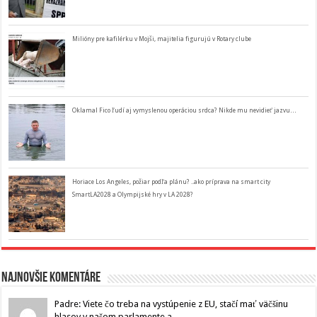
Milióny pre kafilérku v Mojši, majitelia figurujú v Rotary clube
Oklamal Fico ľudí aj vymyslenou operáciou srdca? Nikde mu nevidieť jazvu…
Horiace Los Angeles, požiar podľa plánu? ..ako príprava na smart city
SmartLA2028 a Olympijské hry v LA 2028?
Najnovšie komentáre
Padre: Viete čo treba na vystúpenie z EU, stačí mať väčšinu
hlasov v našom parlamente a...