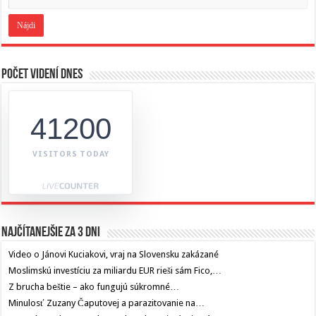
Počet videní dnes
41200
VISITORS TODAY
Najčítanejšie za 3 dni
Video o Jánovi Kuciakovi, vraj na Slovensku zakázané
Moslimskú investíciu za miliardu EUR rieši sám Fico,…
Z brucha beštie – ako fungujú súkromné…
Minulosť Zuzany Čaputovej a parazitovanie na…