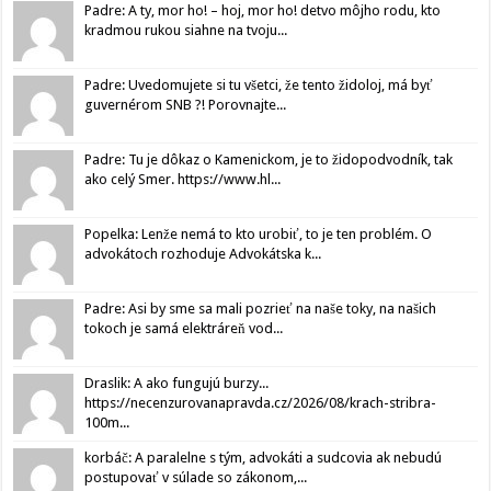
Padre: A ty, mor ho! – hoj, mor ho! detvo môjho rodu, kto
kradmou rukou siahne na tvoju...
Padre: Uvedomujete si tu všetci, že tento židoloj, má byť
guvernérom SNB ?! Porovnajte...
Padre: Tu je dôkaz o Kamenickom, je to židopodvodník, tak
ako celý Smer. https://www.hl...
Popelka: Lenže nemá to kto urobiť, to je ten problém. O
advokátoch rozhoduje Advokátska k...
Padre: Asi by sme sa mali pozrieť na naše toky, na našich
tokoch je samá elektráreň vod...
Draslik: A ako fungujú burzy...
https://necenzurovanapravda.cz/2026/08/krach-stribra-
100m...
korbáč: A paralelne s tým, advokáti a sudcovia ak nebudú
postupovať v súlade so zákonom,...