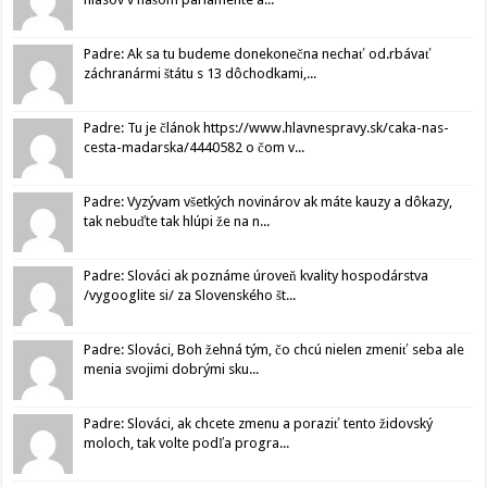
Padre: Ak sa tu budeme donekonečna nechať od.rbávať
záchranármi štátu s 13 dôchodkami,...
Padre: Tu je článok https://www.hlavnespravy.sk/caka-nas-
cesta-madarska/4440582 o čom v...
Padre: Vyzývam všetkých novinárov ak máte kauzy a dôkazy,
tak nebuďte tak hlúpi že na n...
Padre: Slováci ak poznáme úroveň kvality hospodárstva
/vygooglite si/ za Slovenského št...
Padre: Slováci, Boh žehná tým, čo chcú nielen zmeniť seba ale
menia svojimi dobrými sku...
Padre: Slováci, ak chcete zmenu a poraziť tento židovský
moloch, tak volte podľa progra...