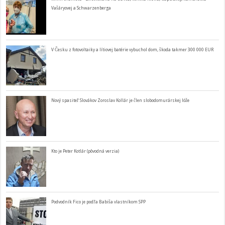
Vašáryovej a Schwarzenberga
V Česku z fotovoltaiky a lítiovej batérie vybuchol dom, škoda takmer 300 000 EUR
Nový spasiteľ Slovákov Zoroslav Kollár je člen slobodomurárskej lóže
Kto je Peter Kotlár (pôvodná verzia)
Podvodník Fico je podľa Babiša vlastníkom SPP