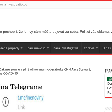
v a investigatívcov
 pochopili, že len vy sám môžte bojovať za seba. Politici vás oklamu,
ešené prípady
Zaujímavosti
naša investigatíva
zdravie
O nás
čakane zomrela plné očkovaná moderátorka CNN Alice Stewart,
Tran
 na COVID-19
Du
Ge
Ru