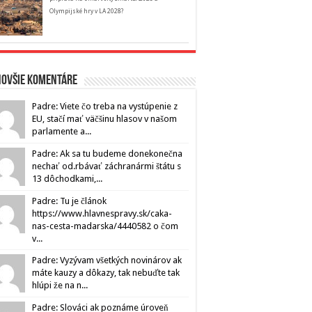
Olympijské hry v LA 2028?
novšie komentáre
Padre: Viete čo treba na vystúpenie z
EU, stačí mať väčšinu hlasov v našom
parlamente a...
Padre: Ak sa tu budeme donekonečna
nechať od.rbávať záchranármi štátu s
13 dôchodkami,...
Padre: Tu je článok
https://www.hlavnespravy.sk/caka-
nas-cesta-madarska/4440582 o čom
v...
Padre: Vyzývam všetkých novinárov ak
máte kauzy a dôkazy, tak nebuďte tak
hlúpi že na n...
Padre: Slováci ak poznáme úroveň