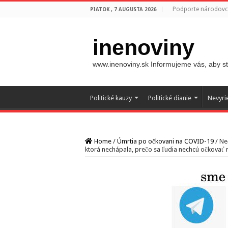
Podporte národovco
PIATOK , 7 AUGUSTA 2026
inenoviny
www.inenoviny.sk Informujeme vás, aby ste
Politické kauzy
Politické dianie
Nevyri
Home
/
Úmrtia po očkovani na COVID-19
/
Ne
ktorá nechápala, prečo sa ľudia nechcú očkovať