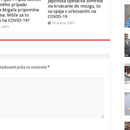
Japonská speváčka zomrela
ného prípadu
na krvácanie do mozgu, to
ka Migaľa pripomína
sa spája s očkovaním na
na. Môže za to
COVID-19
a na COVID-19?
19 marca, 2025
a, 2025
žadované polia sú označené
*