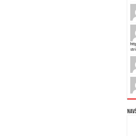
htt
str
Navš