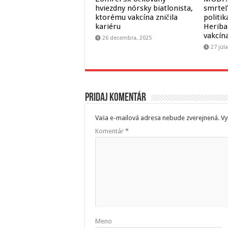
hviezdny nórsky biatlonista,
smrteľ
ktorému vakcína zničila
politi
kariéru
Heriba
vakcín
26 decembra, 2025
27 júl
Pridaj komentár
Vaša e-mailová adresa nebude zverejnená.
Vy
Komentár
*
Meno