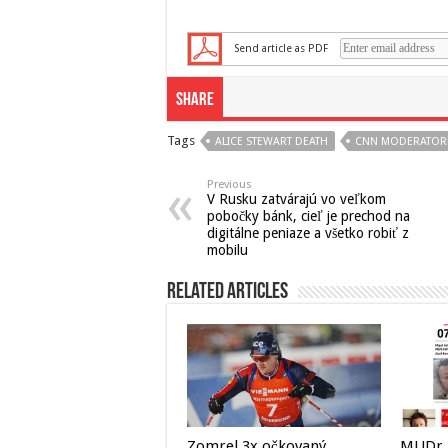
Send article as PDF
Share
Tags
ALICE STEWART DEATH
CNN MODERATOR
Previous
V Rusku zatvárajú vo veľkom
pobočky bánk, cieľ je prechod na
digitálne peniaze a všetko robiť z
mobilu
Related Articles
Zomrel 3x očkovaný
MUDr. 