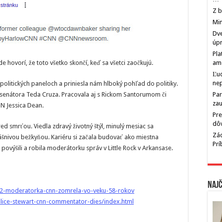
Z b
Min
Dve
úp
Pla
e hovorí, že toto všetko skončí, keď sa všetci zaočkujú.
am
Ľu
ne
politických paneloch a priniesla nám hlboký pohľad do politiky.
 senátora Teda Cruza. Pracovala aj s Rickom Santorumom či
Par
zau
N Jessica Dean.
Pre
dô
pred smrťou. Viedla zdravý životný štýl, minulý mesiac sa
Zác
šnivou bežkyňou. Kariéru si začala budovať ako miestna
Pr
povýšili a robila moderátorku správ v Little Rock v Arkansase.
Najč
02-moderatorka-cnn-zomrela-vo-veku-58-rokov
/alice-stewart-cnn-commentator-dies/index.html