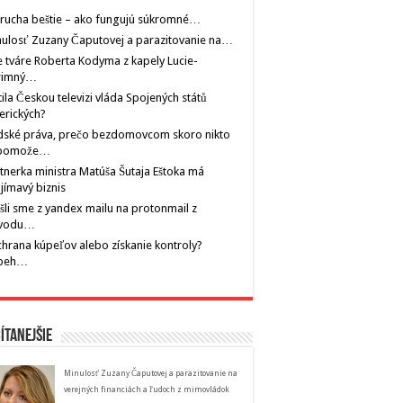
rucha beštie – ako fungujú súkromné…
ulosť Zuzany Čaputovej a parazitovanie na…
 tváre Roberta Kodyma z kapely Lucie-
rimný…
tila Českou televizi vláda Spojených států
erických?
dské práva, prečo bezdomovcom skoro nikto
pomože…
tnerka ministra Matúša Šutaja Eštoka má
jímavý biznis
šli sme z yandex mailu na protonmail z
vodu…
hrana kúpeľov alebo získanie kontroly?
íbeh…
ítanejšie
Minulosť Zuzany Čaputovej a parazitovanie na
verejných financiách a ľudoch z mimovládok