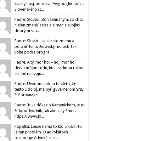
kvality hospodárstva /vygooglite si/ za
Slovenského št...
Padre: Slováci, Boh žehná tým, čo chcú
nielen zmeniť seba ale menia svojimi
dobrými sku...
Padre: Slováci, ak chcete zmenu a
poraziť tento židovský moloch, tak
volte podľa progra...
Padre: A ty, mor ho! – hoj, mor ho!
detvo môjho rodu, kto kradmou rukou
siahne na tvoju...
Padre: Uvedomujete si tu všetci, že
tento židoloj, má byť guvernérom SNB
?! Porovnajte...
Padre: Tu je dôkaz o Kamenickom, je to
židopodvodník, tak ako celý Smer.
https://www.hl...
Popelka: Lenže nemá to kto urobiť, to
je ten problém. O advokátoch
rozhoduje Advokátska k...