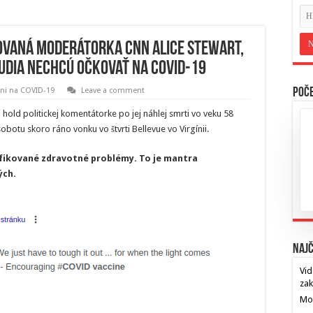
vaná moderátorka CNN Alice Stewart,
udia nechcú očkovať na COVID-19
ni na COVID-19
Leave a comment
Poče
hold politickej komentátorke po jej náhlej smrti vo veku 58
obotu skoro ráno vonku vo štvrti Bellevue vo Virgínii.
cifikované zdravotné problémy. To je mantra
ých.
Najč
Vid
za
Mos
…