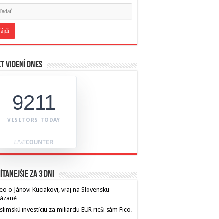
t videní dnes
9211
VISITORS TODAY
ítanejšie za 3 dni
eo o Jánovi Kuciakovi, vraj na Slovensku
kázané
limskú investíciu za miliardu EUR rieši sám Fico,