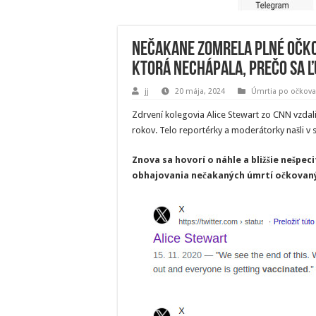
Nečakane zomrela plné očko
ktorá nechápala, prečo sa ľ
jj
20 mája, 2024
Úmrtia po očkova
Zdrvení kolegovia Alice Stewart zo CNN vzdali 
rokov. Telo reportérky a moderátorky našli v s
Znova sa hovorí o náhle a bližšie nešpe
obhajovania nečakaných úmrtí očkovan