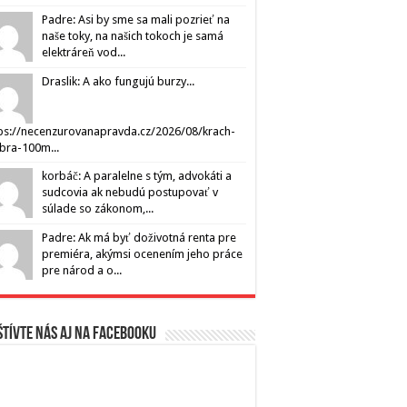
Padre: Asi by sme sa mali pozrieť na
naše toky, na našich tokoch je samá
elektráreň vod...
Draslik: A ako fungujú burzy...
ps://necenzurovanapravda.cz/2026/08/krach-
ibra-100m...
korbáč: A paralelne s tým, advokáti a
sudcovia ak nebudú postupovať v
súlade so zákonom,...
Padre: Ak má byť doživotná renta pre
premiéra, akýmsi ocenením jeho práce
pre národ a o...
tívte nás aj na Facebooku