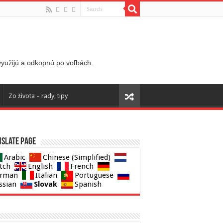
 využijú a odkopnú po voľbách.
Zo života – rady, tipy
slate page
Arabic
Chinese (Simplified)
tch
English
French
rman
Italian
Portuguese
Slovak
ssian
Spanish