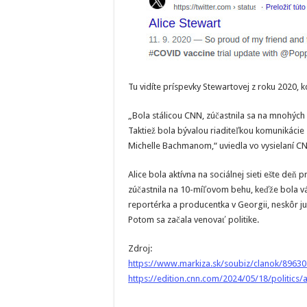
Tu vidíte príspevky Stewartovej z roku 2020, kd
„Bola stálicou CNN, zúčastnila sa na mnohých 
Taktiež bola bývalou riaditeľkou komunikácie
Michelle Bachmanom,“ uviedla vo vysielaní CN
Alice bola aktívna na sociálnej sieti ešte deň 
zúčastnila na 10-míľovom behu, keďže bola vá
reportérka a producentka v Georgii, neskôr ju 
Potom sa začala venovať politike.
Zdroj:
https://www.markiza.sk/soubiz/clanok/8963
https://edition.cnn.com/2024/05/18/politics