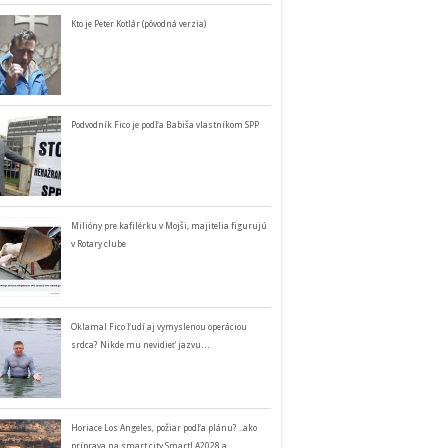
Kto je Peter Kotlár (pôvodná verzia)
Podvodník Fico je podľa Babiša vlastníkom SPP
Milióny pre kafilérku v Mojši, majitelia figurujú
v Rotary clube
Oklamal Fico ľudí aj vymyslenou operáciou
srdca? Nikde mu nevidieť jazvu…
Horiace Los Angeles, požiar podľa plánu? ..ako
príprava na smart city SmartLA2028 a