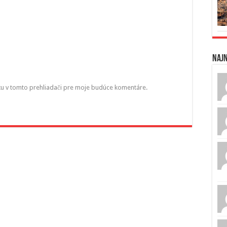
Naj
ku v tomto prehliadači pre moje budúce komentáre.