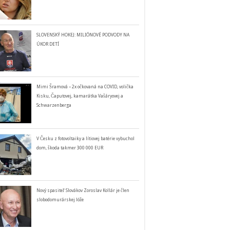
SLOVENSKÝ HOKEJ: MILIÓNOVÉ PODVODY NA
ÚKOR DETÍ
Mimi Šramová – 2x očkovaná na COVID, volička
Kisku, Čaputovej, kamarátka Vašáryovej a
Schwarzenberga
V Česku z fotovoltaiky a lítiovej batérie vybuchol
dom, škoda takmer 300 000 EUR
Nový spasiteľ Slovákov Zoroslav Kollár je člen
slobodomurárskej lóže