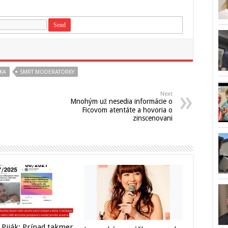
KA
SMRT MODERATORKY
Next
Mnohým už nesedia informácie o
Ficovom atentáte a hovoria o
zinscenovani
Piják: Prípad takmer