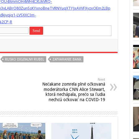
ZHUFQU4XmmOH4WH4CXUkVRQ-
v3vLABrO80ZunSsKYxnoBneTVRNYuqXTYJxAVVFXyzxOEm2LBp
dkjvqjq1-LVSXXCIm-
%2CP-R
RUSKO DIGITALNY RUBEL
ZATVARANIE BANK
Next
Nečakane zomrela plné očkovaná
moderátorka CNN Alice Stewart,
ktorá nechápala, prečo sa ľudia
nechcú očkovať na COVID-19