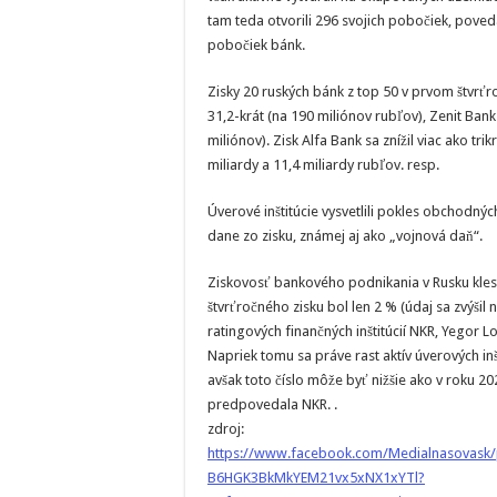
tam teda otvorili 296 svojich pobočiek, poved
pobočiek bánk.
Zisky 20 ruských bánk z top 50 v prvom štvrťr
31,2-krát (na 190 miliónov rubľov), Zenit Bank
miliónov). Zisk Alfa Bank sa znížil viac ako tr
miliardy a 11,4 miliardy rubľov. resp.
Úverové inštitúcie vysvetlili pokles obchodn
dane zo zisku, známej aj ako „vojnová daň“.
Ziskovosť bankového podnikania v Rusku klesá:
štvrťročného zisku bol len 2 % (údaj sa zvýšil
ratingových finančných inštitúcií NKR, Yegor Lo
Napriek tomu sa práve rast aktív úverových inš
avšak toto číslo môže byť nižšie ako v roku 20
predpovedala NKR. .
zdroj:
https://www.facebook.com/Medialnasovas
B6HGK3BkMkYEM21vx5xNX1xYTl?