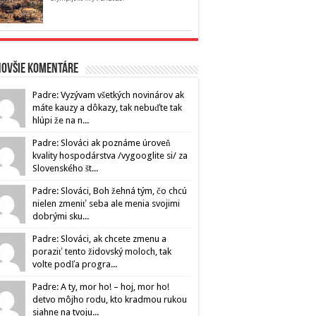
novšie komentáre
Padre: Vyzývam všetkých novinárov ak
máte kauzy a dôkazy, tak nebuďte tak
hlúpi že na n...
Padre: Slováci ak poznáme úroveň
kvality hospodárstva /vygooglite si/ za
Slovenského št...
Padre: Slováci, Boh žehná tým, čo chcú
nielen zmeniť seba ale menia svojimi
dobrými sku...
Padre: Slováci, ak chcete zmenu a
poraziť tento židovský moloch, tak
volte podľa progra...
Padre: A ty, mor ho! – hoj, mor ho!
detvo môjho rodu, kto kradmou rukou
siahne na tvoju...