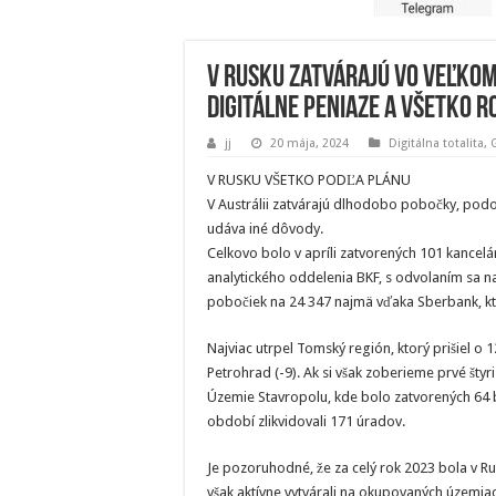
V Rusku zatvárajú vo veľkom
digitálne peniaze a všetko r
jj
20 mája, 2024
Digitálna totalita
,
V RUSKU VŠETKO PODĽA PLÁNU
V Austrálii zatvárajú dlhodobo pobočky, podo
udáva iné dôvody.
Celkovo bolo v apríli zatvorených 101 kancelá
analytického oddelenia BKF, s odvolaním sa na
pobočiek na 24 347 najmä vďaka Sberbank, kto
Najviac utrpel Tomský región, ktorý prišiel o 1
Petrohrad (-9). Ak si však zoberieme prvé šty
Územie Stavropolu, kde bolo zatvorených 64 
období zlikvidovali 171 úradov.
Je pozoruhodné, že za celý rok 2023 bola v R
však aktívne vytvárali na okupovaných územia