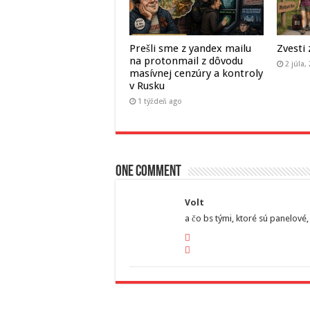
Prešli sme z yandex mailu
Zvesti 
na protonmail z dôvodu
2 júla,
masívnej cenzúry a kontroly
v Rusku
1 týždeň ago
One comment
Volt
a čo bs tými, ktoré sú panelové,