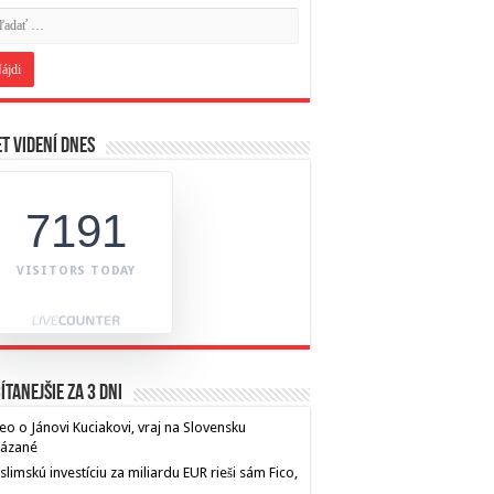
t videní dnes
7191
VISITORS TODAY
ítanejšie za 3 dni
eo o Jánovi Kuciakovi, vraj na Slovensku
kázané
limskú investíciu za miliardu EUR rieši sám Fico,