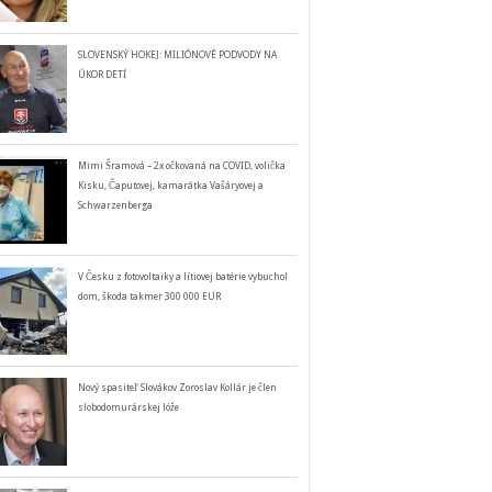
SLOVENSKÝ HOKEJ: MILIÓNOVÉ PODVODY NA
ÚKOR DETÍ
Mimi Šramová – 2x očkovaná na COVID, volička
Kisku, Čaputovej, kamarátka Vašáryovej a
Schwarzenberga
V Česku z fotovoltaiky a lítiovej batérie vybuchol
dom, škoda takmer 300 000 EUR
Nový spasiteľ Slovákov Zoroslav Kollár je člen
slobodomurárskej lóže