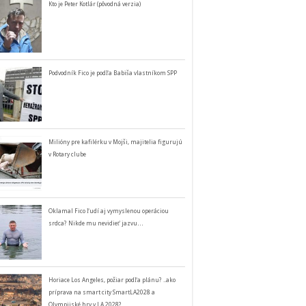
Kto je Peter Kotlár (pôvodná verzia)
Podvodník Fico je podľa Babiša vlastníkom SPP
Milióny pre kafilérku v Mojši, majitelia figurujú
v Rotary clube
Oklamal Fico ľudí aj vymyslenou operáciou
srdca? Nikde mu nevidieť jazvu…
Horiace Los Angeles, požiar podľa plánu? ..ako
príprava na smart city SmartLA2028 a
Olympijské hry v LA 2028?