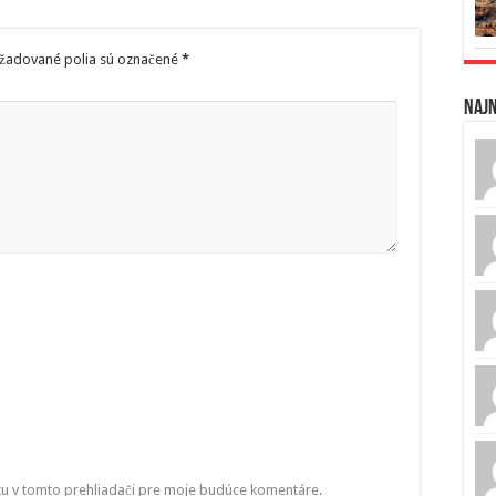
žadované polia sú označené
*
Naj
ku v tomto prehliadači pre moje budúce komentáre.