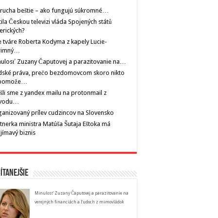
rucha beštie – ako fungujú súkromné…
tila Českou televizi vláda Spojených států
erických?
 tváre Roberta Kodyma z kapely Lucie-
rimný…
ulosť Zuzany Čaputovej a parazitovanie na…
dské práva, prečo bezdomovcom skoro nikto
pomože…
šli sme z yandex mailu na protonmail z
vodu…
anizovaný prílev cudzincov na Slovensko
tnerka ministra Matúša Šutaja Eštoka má
jímavý biznis
ítanejšie
Minulosť Zuzany Čaputovej a parazitovanie na
verejných financiách a ľudoch z mimovládok