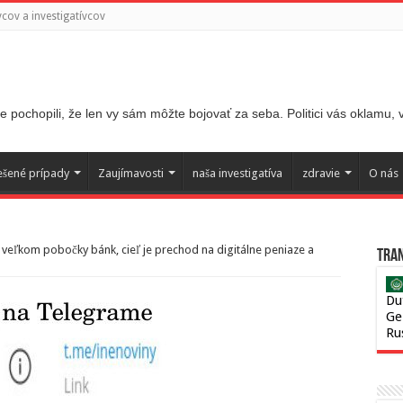
ov a investigatívcov
 pochopili, že len vy sám môžte bojovať za seba. Politici vás oklamu,
ešené prípady
Zaujímavosti
naša investigatíva
zdravie
O nás
o veľkom pobočky bánk, cieľ je prechod na digitálne peniaze a
Tran
Du
Ge
Ru