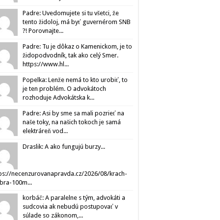
Padre: Uvedomujete si tu všetci, že
tento židoloj, má byť guvernérom SNB
?! Porovnajte...
Padre: Tu je dôkaz o Kamenickom, je to
židopodvodník, tak ako celý Smer.
https://www.hl...
Popelka: Lenže nemá to kto urobiť, to
je ten problém. O advokátoch
rozhoduje Advokátska k...
Padre: Asi by sme sa mali pozrieť na
naše toky, na našich tokoch je samá
elektráreň vod...
Draslik: A ako fungujú burzy...
ps://necenzurovanapravda.cz/2026/08/krach-
ibra-100m...
korbáč: A paralelne s tým, advokáti a
sudcovia ak nebudú postupovať v
súlade so zákonom,...