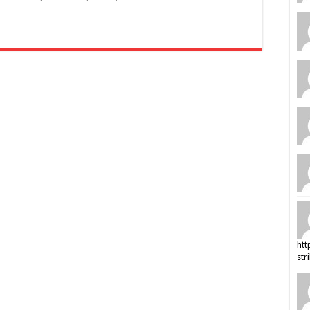
htt
str