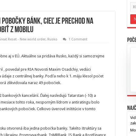
 pobočky bánk, cieľ je prechod na
obiť z mobilu
Great Reset - New world order
,
Rusko
1 Comment
Poče
bne aj v EÚ. Aktuálne sa pridáva Rusko, každý si samozrejme
rií , povedal pre RIA Novosti Maxim Osadchiy, vedúci
 údaje z centrálnej banky. Podľa neho k 1. máju klesol počet
rá zlikvidovala naraz 49 pobočiek.
2 bankových kancelárií. Ďalej nasledujú Tatarstan (-10) a
ri mesiace tohto roka, nesporným lídrom v antiratingu bolo
Najč
bankových pobočiek. Celkovo úverové inštitúcie v tomto
Vid
za
usku otvorená iba jedna pobočka banky. Takéto štruktúry sa
Mos
ch Ukrajiny. Promsvyazbank, TsMRBank, IS Bank a RostFinance
…