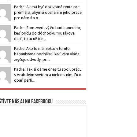
Padre: Ak má byť doživotná renta pre
premiéra, akýmsi ocenením jeho práce
pre národ a o...
Padre: Som zvedavý čo bude onedlho,
keď prídu do dôchodku "Husákove
deti", to tu už ten...
Padre: Ako tu má niekto v tomto
bananistane podnikať, keď vám vláda
zvyšuje odvody, pri...
Padre: Tak si dáme dnes tú spoluprácu
s Arabským svetom a nielen s ním. Fico
opäť perlí...
tívte nás aj na Facebooku