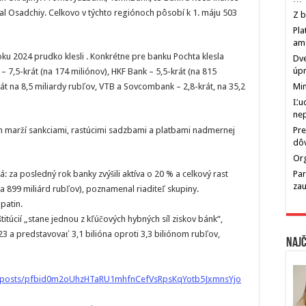
al Osadchiy. Celkovo v týchto regiónoch pôsobí k 1. máju 503
Z b
Pla
am
oku 2024 prudko klesli . Konkrétne pre banku Pochta klesla
Dve
úp
 – 7,5-krát (na 174 miliónov), HKF Bank – 5,5-krát (na 815
ikrát na 8,5 miliardy rubľov, VTB a Sovcombank – 2,8-krát, na 35,2
Min
Ľu
ne
ých marží sankciami, rastúcimi sadzbami a platbami nadmernej
Pre
dô
Org
 za posledný rok banky zvýšili aktíva o 20 % a celkový rast
Par
zau
 na 899 miliárd rubľov), poznamenal riaditeľ skupiny.
patin.
titúcií „stane jednou z kľúčových hybných síl ziskov bánk“,
23 a predstavovať 3,1 bilióna oproti 3,3 biliónom rubľov,
Najč
k/posts/pfbid0m2oUhzHTaRU1mhfnCefVsRpsKqYotb5JxmnsYjo