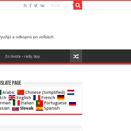
 využijú a odkopnú po voľbách.
Zo života – rady, tipy
slate page
Arabic
Chinese (Simplified)
tch
English
French
rman
Italian
Portuguese
Slovak
ssian
Spanish