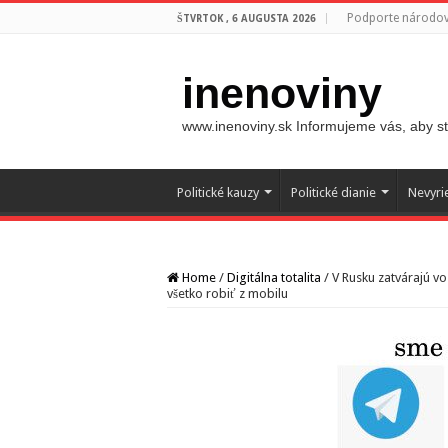
Podporte národovc
ŠTVRTOK , 6 AUGUSTA 2026
inenoviny
www.inenoviny.sk Informujeme vás, aby ste
Politické kauzy
Politické dianie
Nevyri
Home
/
Digitálna totalita
/
V Rusku zatvárajú v
všetko robiť z mobilu