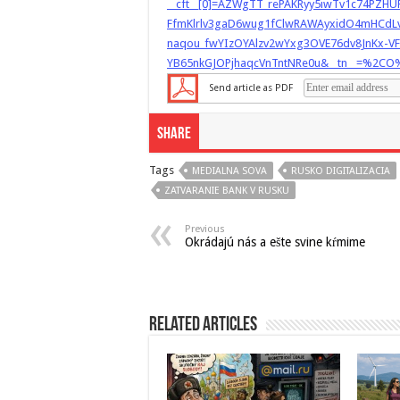
__cft__[0]=AZWgTT_rePAKRyy5iwTv1c74P
FfmKlrlv3gaD6wug1fClwRAWAyxidO4mHCdL
naqou_fwYIzOYAlzv2wYxg3OVE76dv8JnKx-VF
YB65nkGJOPjhaqcVnTntNRe0u&__tn__=%2CO
Send article as PDF
Share
Tags
MEDIALNA SOVA
RUSKO DIGITALIZACIA
ZATVARANIE BANK V RUSKU
Previous
Okrádajú nás a ešte svine kŕmime
Related Articles