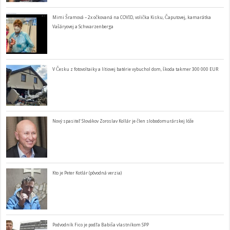
Mimi Šramová – 2x očkovaná na COVID, volička Kisku, Čaputovej, kamarátka
Vašáryovej a Schwarzenberga
V Česku z fotovoltaiky a lítiovej batérie vybuchol dom, škoda takmer 300 000 EUR
Nový spasiteľ Slovákov Zoroslav Kollár je člen slobodomurárskej lóže
Kto je Peter Kotlár (pôvodná verzia)
Podvodník Fico je podľa Babiša vlastníkom SPP