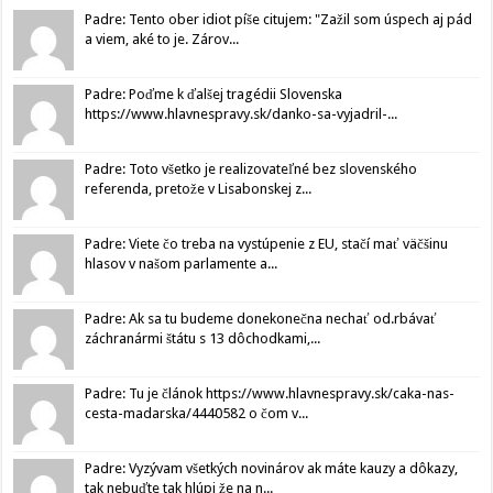
Padre: Tento ober idiot píše citujem: "Zažil som úspech aj pád
a viem, aké to je. Zárov...
Padre: Poďme k ďalšej tragédii Slovenska
https://www.hlavnespravy.sk/danko-sa-vyjadril-...
Padre: Toto všetko je realizovateľné bez slovenského
referenda, pretože v Lisabonskej z...
Padre: Viete čo treba na vystúpenie z EU, stačí mať väčšinu
hlasov v našom parlamente a...
Padre: Ak sa tu budeme donekonečna nechať od.rbávať
záchranármi štátu s 13 dôchodkami,...
Padre: Tu je článok https://www.hlavnespravy.sk/caka-nas-
cesta-madarska/4440582 o čom v...
Padre: Vyzývam všetkých novinárov ak máte kauzy a dôkazy,
tak nebuďte tak hlúpi že na n...