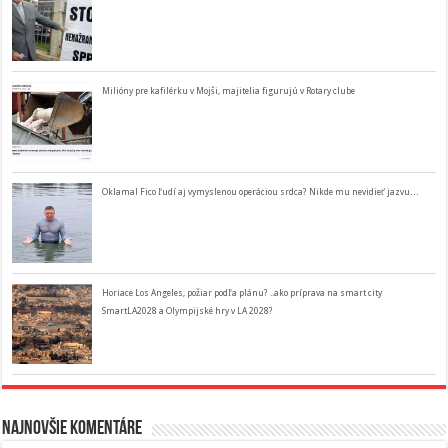
Milióny pre kafilérku v Mojši, majitelia figurujú v Rotary clube
Oklamal Fico ľudí aj vymyslenou operáciou srdca? Nikde mu nevidieť jazvu…
Horiace Los Angeles, požiar podľa plánu? ..ako príprava na smart city
SmartLA2028 a Olympijské hry v LA 2028?
Najnovšie komentáre