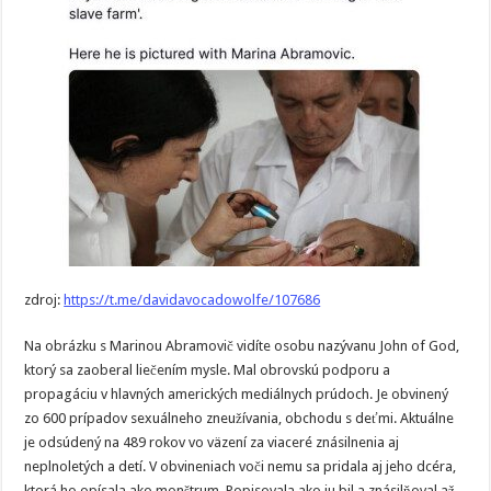
zdroj:
https://t.me/davidavocadowolfe/107686
Na obrázku s Marinou Abramovič vidíte osobu nazývanu John of God,
ktorý sa zaoberal liečením mysle. Mal obrovskú podporu a
propagáciu v hlavných amerických mediálnych prúdoch. Je obvinený
zo 600 prípadov sexuálneho zneužívania, obchodu s deťmi. Aktuálne
je odsúdený na 489 rokov vo väzení za viaceré znásilnenia aj
neplnoletých a detí. V obvineniach voči nemu sa pridala aj jeho dcéra,
ktorá ho opísala ako monštrum. Popisovala ako ju bil a znásilňoval až