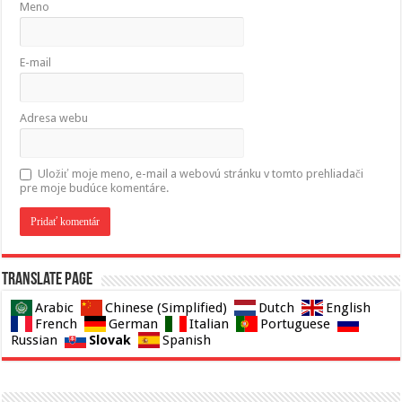
Meno
E-mail
Adresa webu
Uložiť moje meno, e-mail a webovú stránku v tomto prehliadači
pre moje budúce komentáre.
Translate page
Arabic
Chinese (Simplified)
Dutch
English
French
German
Italian
Portuguese
Slovak
Russian
Spanish