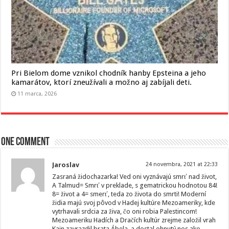
Pri Bielom dome vznikol chodník hanby Epsteina a jeho
kamarátov, ktorí zneužívali a možno aj zabíjali deti.
11 marca, 2026
One comment
Jaroslav
24 novembra, 2021 at 22:33
Zasraná židochazarka! Ved oni vyznávajú smrť nad život,
A Talmud= Smrť v preklade, s gematrickou hodnotou 84!
8= život a 4= smerť, teda zo života do smrti! Moderní
židia majú svoj pôvod v Hadej kultúre Mezoameriky, kde
vytrhavali srdcia za živa, čo oni robia Palestincom!
Mezoameriku Hadích a Dračích kultúr zrejme založil vrah
Kain,zavrazdil brata Ábela, a dostal ohnutý nos ako