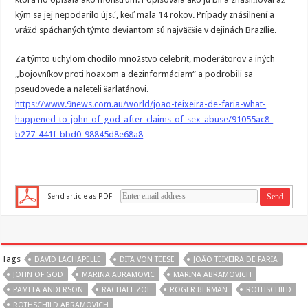
kým sa jej nepodarilo újsť, keď mala 14 rokov. Prípady znásilnení a
vrážd spáchaných týmto deviantom sú najväčšie v dejinách Brazílie.
Za týmto uchylom chodilo množstvo celebrít, moderátorov a iných
„bojovníkov proti hoaxom a dezinformáciam“ a podrobili sa
pseudovede a naleteli šarlatánovi.
https://www.9news.com.au/world/joao-teixeira-de-faria-what-
happened-to-john-of-god-after-claims-of-sex-abuse/91055ac8-
b277-441f-bbd0-98845d8e68a8
Send article as PDF
Tags
DAVID LACHAPELLE
DITA VON TEESE
JOÃO TEIXEIRA DE FARIA
JOHN OF GOD
MARINA ABRAMOVIC
MARINA ABRAMOVICH
PAMELA ANDERSON
RACHAEL ZOE
ROGER BERMAN
ROTHSCHILD
ROTHSCHILD ABRAMOVICH