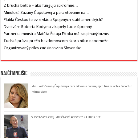
Z brucha beštie – ako fungujú súkromné…
Minulosť Zuzany Čaputovej a parazitovanie na…
Platila Českou televizi vláda Spojených států amerických?
Dve tváre Roberta Kodyma z kapely Lucie-úprimný…
Partnerka ministra Matúša Šutaja Eštoka má zaujímavý biznis
Ľudské práva, prečo bezdomovcom skoro nikto nepomože…
Organizovaný prílev cudzincov na Slovensko
Najčítanejšie
Minulosť Zuzany Čaputovej a parazitovanie na verejných financiách a ľudoch z
mimovládok
SLOVENSKÝ HOKEJ: MILIÓNOVÉ PODVODY NA ÚKOR DETÍ