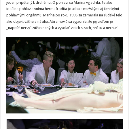
jeden pripútaný k druhému. O pohlavi sa Marína vyjadrila, že ako
ideálne pohlavie vníma hermafrodita (osoba s mužskými aj ženskými
pohlavnými orgánmi). Marína po roku 1998 sa zamerala na ľudské telo
ako objekt vášne a násilia. Abramovič sa vyjadrila, že jej cieľom je
„napnúť nervy“ zúčastnených a vyvolať v nich strach, hrôzu a nechuť.