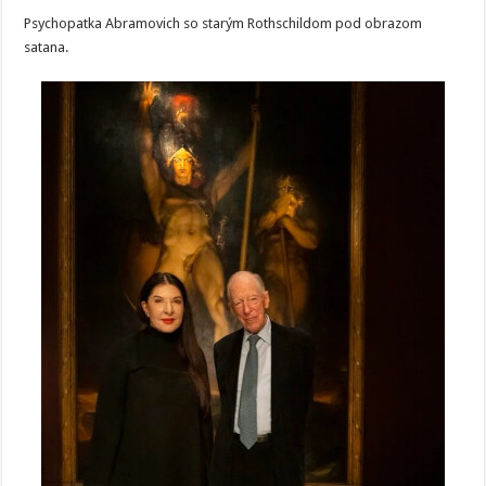
Psychopatka Abramovich so starým Rothschildom pod obrazom
satana.