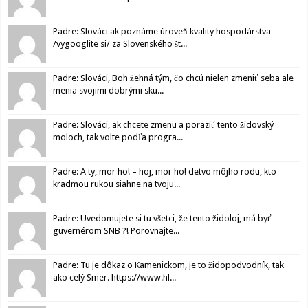
Padre: Slováci ak poznáme úroveň kvality hospodárstva
/vygooglite si/ za Slovenského št...
Padre: Slováci, Boh žehná tým, čo chcú nielen zmeniť seba ale
menia svojimi dobrými sku...
Padre: Slováci, ak chcete zmenu a poraziť tento židovský
moloch, tak volte podľa progra...
Padre: A ty, mor ho! – hoj, mor ho! detvo môjho rodu, kto
kradmou rukou siahne na tvoju...
Padre: Uvedomujete si tu všetci, že tento židoloj, má byť
guvernérom SNB ?! Porovnajte...
Padre: Tu je dôkaz o Kamenickom, je to židopodvodník, tak
ako celý Smer. https://www.hl...