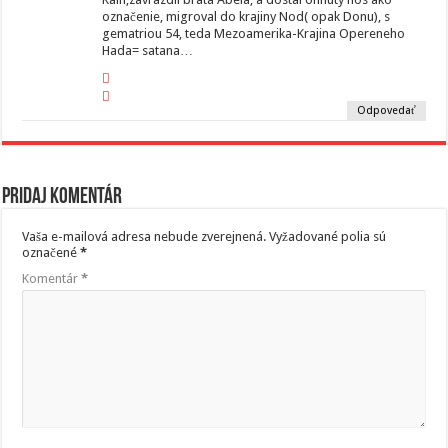
označenie, migroval do krajiny Nod( opak Donu), s
gematriou 54, teda Mezoamerika-Krajina Opereneho
Hada= satana…
Odpovedať
Pridaj komentár
Vaša e-mailová adresa nebude zverejnená.
Vyžadované polia sú
označené
*
Komentár
*