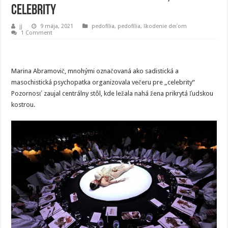
celebrity
jj
9 mája, 2021
pedofília
,
pedofília, škodenie deťom
1 Comment
Marina Abramovič, mnohými označovaná ako sadistická a
masochistická psychopatka organizovala večeru pre „celebrity“
Pozornosť zaujal centrálny stôl, kde ležala nahá žena prikrytá ľudskou
kostrou.