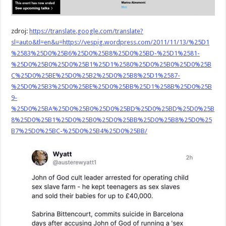
zdroj:
https://translate.google.com/translate?
sl=auto&tl=en&u=https://vespig.wordpress.com/2011/11/13/%25D1
%2583%25D0%25B6%25D0%25B8%25D0%25BD-%25D1%2581-
%25D0%25B0%25D0%25B1%25D1%2580%25D0%25B0%25D0%25B
C%25D0%25BE%25D0%25B2%25D0%25B8%25D1%2587-
%25D0%25B3%25D0%25BE%25D0%25BB%25D1%258B%25D0%25B
9-
%25D0%25BA%25D0%25B0%25D0%25BD%25D0%25BD%25D0%25B
8%25D0%25B1%25D0%25B0%25D0%25BB%25D0%25B8%25D0%25
B7%25D0%25BC-%25D0%25B4%25D0%25BB/