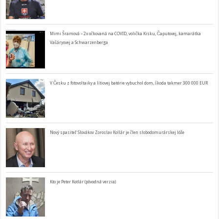
Mimi Šramová – 2x očkovaná na COVID, volička Kisku, Čaputovej, kamarátka
Vašáryovej a Schwarzenberga
V Česku z fotovoltaiky a lítiovej batérie vybuchol dom, škoda takmer 300 000 EUR
Nový spasiteľ Slovákov Zoroslav Kollár je člen slobodomurárskej lóže
Kto je Peter Kotlár (pôvodná verzia)