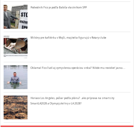
Podvodník Fico je podľa Babiša vlastníkom SPP
Milióny pre kafilérku v Mojši, majitelia figurujú v Rotary clube
Oklamal Fico ľudí aj vymyslenou operáciou srdca? Nikde mu nevidieť jazvu…
Horiace Los Angeles, požiar podľa plánu? ..ako príprava na smart city
SmartLA2028 a Olympijské hry v LA 2028?