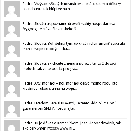
Padre: Vyzývam všetkých novinárov ak máte kauzy a dôkazy,
tak nebuďte tak hlúpi že na n...
Padre: Slováci ak poznáme úroveň kvality hospodárstva
/vygooglite si/ za Slovenského št...
Padre: Slováci, Boh žehná tým, čo chcú nielen zmeniť seba ale
menia svojimi dobrými sku...
Padre: Slováci, ak chcete zmenu a poraziť tento židovský
moloch, tak volte podľa progra...
Padre: A ty, mor ho! – hoj, mor ho! detvo môjho rodu, kto
kradmou rukou siahne na tvoju...
Padre: Uvedomujete si tu všetci, že tento židoloj, má byť
guvernérom SNB ?! Porovnajte...
Padre: Tu je dôkaz o Kamenickom, je to židopodvodník, tak
ako celý Smer. https://www.hl...