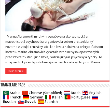
Marina Abramovič, mnohými označovaná ako sadistická a
masochistická psychopatka organizovala večeru pre „celebrity“
Pozornosť zaujal centrálny stôl, kde ležala nahá žena prikrytá ľudskou
kostrou. Marina Abramovich vyrastala v rodine vysokopostavených
predstaviteľov štátu Juhoslávie, rodičia ju týrali psychicky a fyzicky. To
u nej viedlo k pravdepodobne vývinu psychopatickych rysov. Marina …
Read More »
Translate page
Arabic
Chinese (Simplified)
Dutch
English
French
German
Italian
Portuguese
Slovak
Russian
Spanish