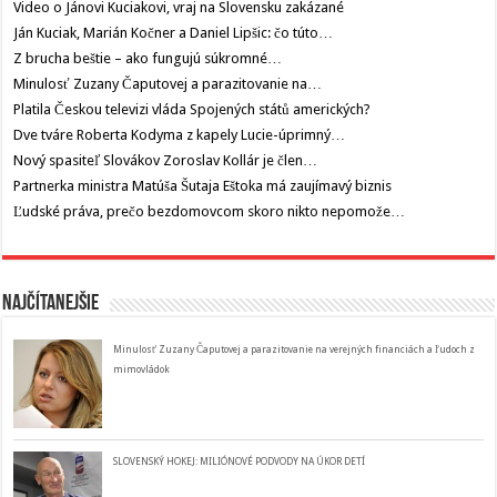
Video o Jánovi Kuciakovi, vraj na Slovensku zakázané
Ján Kuciak, Marián Kočner a Daniel Lipšic: čo túto…
Z brucha beštie – ako fungujú súkromné…
Minulosť Zuzany Čaputovej a parazitovanie na…
Platila Českou televizi vláda Spojených států amerických?
Dve tváre Roberta Kodyma z kapely Lucie-úprimný…
Nový spasiteľ Slovákov Zoroslav Kollár je člen…
Partnerka ministra Matúša Šutaja Eštoka má zaujímavý biznis
Ľudské práva, prečo bezdomovcom skoro nikto nepomože…
Najčítanejšie
Minulosť Zuzany Čaputovej a parazitovanie na verejných financiách a ľudoch z
mimovládok
SLOVENSKÝ HOKEJ: MILIÓNOVÉ PODVODY NA ÚKOR DETÍ