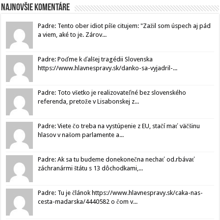
Najnovšie komentáre
Padre: Tento ober idiot píše citujem: "Zažil som úspech aj pád
a viem, aké to je. Zárov...
Padre: Poďme k ďalšej tragédii Slovenska
https://www.hlavnespravy.sk/danko-sa-vyjadril-...
Padre: Toto všetko je realizovateľné bez slovenského
referenda, pretože v Lisabonskej z...
Padre: Viete čo treba na vystúpenie z EU, stačí mať väčšinu
hlasov v našom parlamente a...
Padre: Ak sa tu budeme donekonečna nechať od.rbávať
záchranármi štátu s 13 dôchodkami,...
Padre: Tu je článok https://www.hlavnespravy.sk/caka-nas-
cesta-madarska/4440582 o čom v...