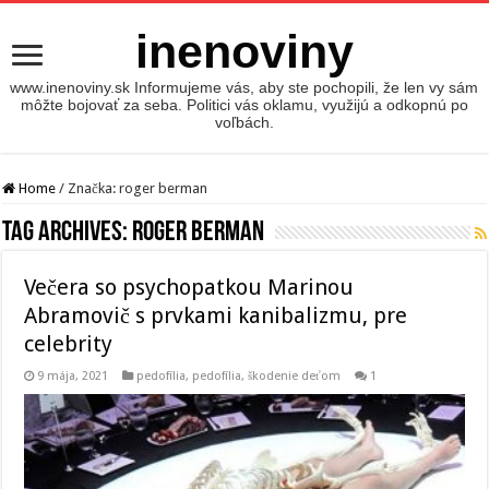
inenoviny
www.inenoviny.sk Informujeme vás, aby ste pochopili, že len vy sám
môžte bojovať za seba. Politici vás oklamu, využijú a odkopnú po
voľbách.
Home
/
Značka:
roger berman
Tag Archives:
roger berman
Večera so psychopatkou Marinou
Abramovič s prvkami kanibalizmu, pre
celebrity
9 mája, 2021
pedofília
,
pedofília, škodenie deťom
1