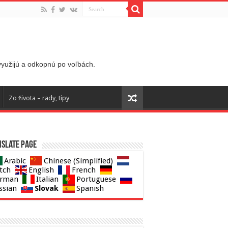
 využijú a odkopnú po voľbách.
Zo života – rady, tipy
slate page
Arabic
Chinese (Simplified)
tch
English
French
rman
Italian
Portuguese
Slovak
ssian
Spanish