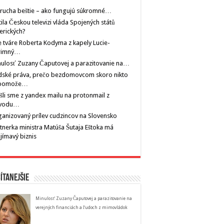
rucha beštie – ako fungujú súkromné…
tila Českou televizi vláda Spojených států
erických?
 tváre Roberta Kodyma z kapely Lucie-
rimný…
ulosť Zuzany Čaputovej a parazitovanie na…
dské práva, prečo bezdomovcom skoro nikto
pomože…
šli sme z yandex mailu na protonmail z
vodu…
anizovaný prílev cudzincov na Slovensko
tnerka ministra Matúša Šutaja Eštoka má
jímavý biznis
ítanejšie
Minulosť Zuzany Čaputovej a parazitovanie na
verejných financiách a ľudoch z mimovládok