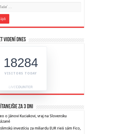
t videní dnes
18284
VISITORS TODAY
ítanejšie za 3 dni
eo o Jánovi Kuciakovi, vraj na Slovensku
kázané
limskú investíciu za miliardu EUR rieši sám Fico,