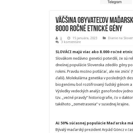
Väčšina obyvateľov Maďarska
8000 ročné etnické gény
jj
15 januára, 2023
Dianie na Slove
3 komentáre
SLOVÁCI majú viac ako 8.000-ročné etni
Slovákom nedávno genetici potvrdili, že sú reko
dnešnej populácie Slovenska zdedilo gény po s
rokmi. Pravdu možno potláčať, ale nie zničiť (
ďalší). Molekulárna genetika v posledných des
biogenómu bol rozšifrovaný ľudský génom a 
Výsledky vedeckých analýz genofondov jednotl
tzv. „večné pravdy“ historiografie, čo v dakto
takéhoto „zemetrasenia“ v susednej krajine.
Až 50% súčasnej populácie Maďarska má
Bývalý maďarský prezident Arpád Göncz v čase