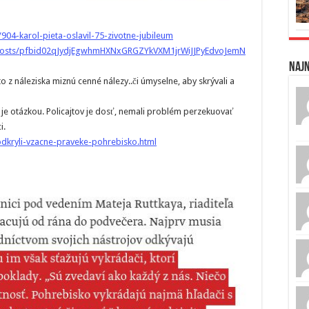
904-karol-pieta-oslavil-75-zivotne-jubileum
posts/pfbid02qJydjEgwhmHXNxGRGZYkVXM1jrWiJJPyEdvoJemN
Naj
o z náleziska miznú cenné nálezy..či úmyselne, aby skrývali a
 je otázkou. Policajtov je dosť, nemali problém perzekuovať
i.
-odkryli-vzacne-praveke-pohrebisko.html