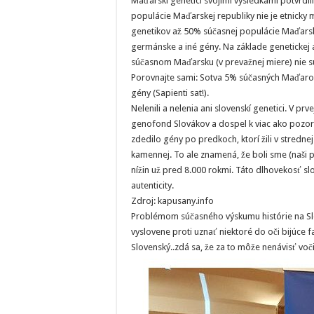
Maďarskí genetici svojimi výsledkami potvrdili 
populácie Maďarskej republiky nie je etnicky
genetikov až 50% súčasnej populácie Maďarsk
germánske a iné gény. Na základe genetickej 
súčasnom Maďarsku (v prevažnej miere) nie 
Porovnajte sami: Sotva 5% súčasných Maďaro
gény (Sapienti sat!).
Nelenili a nelenia ani slovenskí genetici. V pr
genofond Slovákov a dospel k viac ako pozo
zdedilo gény po predkoch, ktorí žili v stredn
kamennej. To ale znamená, že boli sme (naši 
nížin už pred 8.000 rokmi. Táto dlhovekosť s
autenticity.
Zdroj: kapusany.info
Problémom súčasného výskumu histórie na Slo
vyslovene proti uznať niektoré do oči bijúce f
Slovenský..zdá sa, že za to môže nenávisť voči