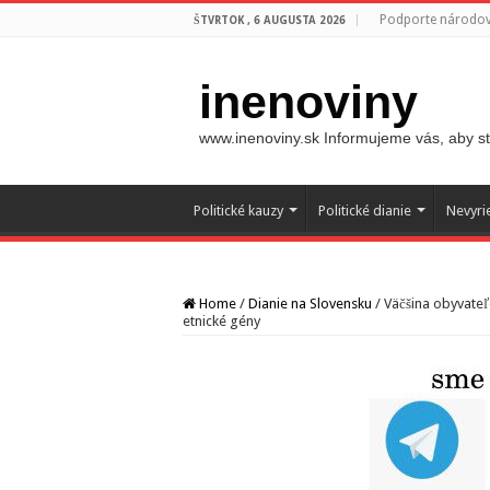
Podporte národovc
ŠTVRTOK , 6 AUGUSTA 2026
inenoviny
www.inenoviny.sk Informujeme vás, aby ste
Politické kauzy
Politické dianie
Nevyri
Home
/
Dianie na Slovensku
/
Väčšina obyvateľ
etnické gény