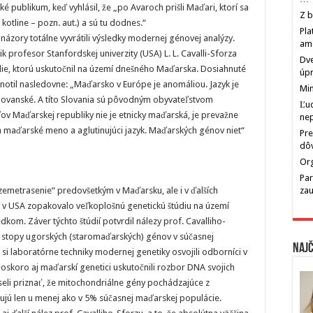
 publikum, keď vyhlásil, že „po Avaroch prišli Maďari, ktorí sa
Z b
 kotline – pozn. aut.) a sú tu dodnes.“
Pla
zory totálne vyvrátili výsledky modernej génovej analýzy.
am
 profesor Stanfordskej univerzity (USA) L. L. Cavalli-Sforza
Dve
údie, ktorú uskutočnil na území dnešného Maďarska. Dosiahnuté
úp
odnotil nasledovne: „Maďarsko v Európe je anomáliou. Jazyk je
Min
 slovanské. A títo Slovania sú pôvodným obyvateľstvom
Ľu
ľov Maďarskej republiky nie je etnicky maďarská, je prevažne
ne
a maďarské meno a aglutinujúci jazyk. Maďarských génov niet“
Pre
dô
Org
Par
 „zemetrasenie“ predovšetkým v Maďarsku, ale i v ďalších
zau
í v USA zopakovalo veľkoplošnú genetickú štúdiu na území
kom. Záver týchto štúdií potvrdil nálezy prof. Cavalliho-
é stopy ugorských (staromaďarských) génov v súčasnej
Najč
i laboratórne techniky modernej genetiky osvojili odborníci v
 čoskoro aj maďarskí genetici uskutočnili rozbor DNA svojich
seli priznať, že mitochondriálne gény pochádzajúce z
ujú len u menej ako v 5% súčasnej maďarskej populácie.