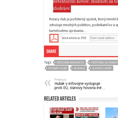
Rotary club je pofiderný spolok, ktorý mnohí 
združuje mnohých politikov, podnikateľov a v
kartelovému správaniu…
Send article as PDF
Share
Tags
HISTORIA MADAROV
HISTORIA SLOVAKO
ROTARY CLUB
SLOVACI
SLOVACI GENY
Previous
Huliak v infovojne vystupuje
proti EÚ, stanovy hovoria iné…
Related Articles