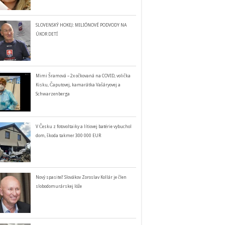
SLOVENSKÝ HOKEJ: MILIÓNOVÉ PODVODY NA
ÚKOR DETÍ
Mimi Šramová – 2x očkovaná na COVID, volička
Kisku, Čaputovej, kamarátka Vašáryovej a
Schwarzenberga
V Česku z fotovoltaiky a lítiovej batérie vybuchol
dom, škoda takmer 300 000 EUR
Nový spasiteľ Slovákov Zoroslav Kollár je člen
slobodomurárskej lóže