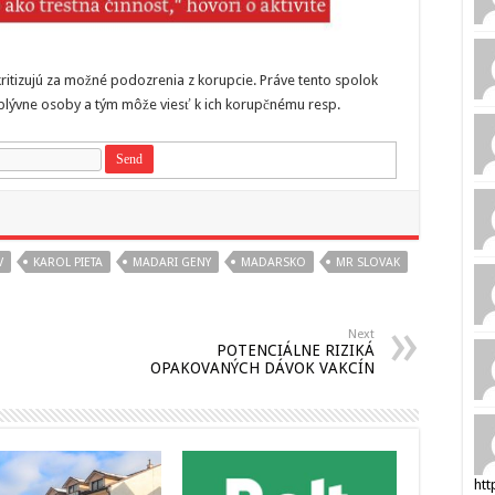
kritizujú za možné podozrenia z korupcie. Práve tento spolok
plývne osoby a tým môže viesť k ich korupčnému resp.
V
KAROL PIETA
MADARI GENY
MADARSKO
MR SLOVAK
Next
POTENCIÁLNE RIZIKÁ
OPAKOVANÝCH DÁVOK VAKCÍN
htt