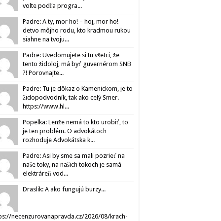
volte podľa progra...
Padre: A ty, mor ho! – hoj, mor ho!
detvo môjho rodu, kto kradmou rukou
siahne na tvoju...
Padre: Uvedomujete si tu všetci, že
tento židoloj, má byť guvernérom SNB
?! Porovnajte...
Padre: Tu je dôkaz o Kamenickom, je to
židopodvodník, tak ako celý Smer.
https://www.hl...
Popelka: Lenže nemá to kto urobiť, to
je ten problém. O advokátoch
rozhoduje Advokátska k...
Padre: Asi by sme sa mali pozrieť na
naše toky, na našich tokoch je samá
elektráreň vod...
Draslik: A ako fungujú burzy...
ps://necenzurovanapravda.cz/2026/08/krach-