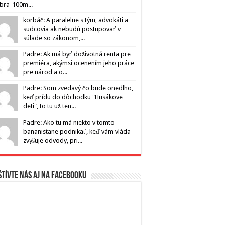
ibra-100m...
korbáč: A paralelne s tým, advokáti a
sudcovia ak nebudú postupovať v
súlade so zákonom,...
Padre: Ak má byť doživotná renta pre
premiéra, akýmsi ocenením jeho práce
pre národ a o...
Padre: Som zvedavý čo bude onedlho,
keď prídu do dôchodku "Husákove
deti", to tu už ten...
Padre: Ako tu má niekto v tomto
bananistane podnikať, keď vám vláda
zvyšuje odvody, pri...
tívte nás aj na Facebooku