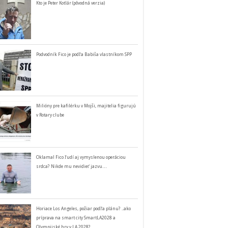
Kto je Peter Kotlár (pôvodná verzia)
Podvodník Fico je podľa Babiša vlastníkom SPP
Milióny pre kafilérku v Mojši, majitelia figurujú
v Rotary clube
Oklamal Fico ľudí aj vymyslenou operáciou
srdca? Nikde mu nevidieť jazvu…
Horiace Los Angeles, požiar podľa plánu? ..ako
príprava na smart city SmartLA2028 a
Olympijské hry v LA 2028?