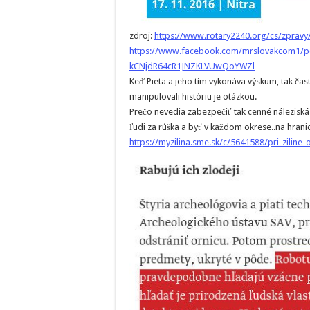
zdroj:
https://www.rotary2240.org/cs/zpravy/
https://www.facebook.com/mrslovakcom1/
kCNjdR64cR1JNZKLVUwQoYWZl
Keď Pieta a jeho tím vykonáva výskum, tak čast
manipulovali históriu je otázkou.
Prečo nevedia zabezpečiť tak cenné náleziská
ľudi za rúška a byť v každom okrese..na hranic
https://myzilina.sme.sk/c/5641588/pri-ziline