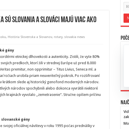
 sú Slovania a Slováci majú viac ako
nsku
,
História Slovenska a Slovanov
,
rotary
,
slovakia news
Poče
cké gény
rdérmi etnickej dlhovekosti a autenticity. Zistili, že vyše 80%
vojich predkoch, ktorí žili v strednej Európe už pred 8.000
Veritas premitur, non opprimitur – Titus Livius, Seneca ml. a
aťročiach urobila priam neuveriteľný pokrok. Po rozšifrovaní
v krátkom slede aj historický genofond moderných národov.
ivých národov spochybnili alebo dokonca vyvrátili niektoré
rých krajinách vyvolalo „zemetrasenie“. Stručne opíšem príčinu
Najč
Vid
za
 slovanské gény
Mos
 svojej oficiálnej návštevy v roku 1995 počas prednášky v
…