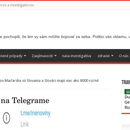
ov a investigatívcov
 pochopili, že len vy sám môžte bojovať za seba. Politici vás oklamu,
ešené prípady
Zaujímavosti
naša investigatíva
zdravie
O nás
ov Maďarska sú Slovania a Slováci majú viac ako 8000 ročné
Tran
Du
Ge
Ru