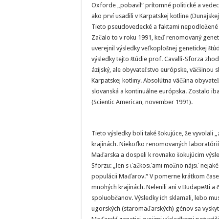
Oxforde „pobavil“ prítomné politické a vedecké
ako prví usadili v Karpatskej kotline (Dunajskej
Tieto pseudovedecké a faktami nepodložené ná
Začalo to v roku 1991, keď renomovaný genetik
uverejnil výsledky veľkoplošnej genetickej št
výsledky tejto štúdie prof. Cavalli-Sforza zh
ázijský, ale obyvateľstvo európske, väčšinou
Karpatskej kotliny. Absolútna väčšina obyvate
slovanská a kontinuálne európska. Zostalo ib
(Scientic American, november 1991).
Tieto výsledky boli také šokujúce, že vyvolali
krajinách. Niekoľko renomovaných laboratóri
Maďarska a dospeli k rovnako šokujúcim výsled
Sforzu: „len s ťažkosťami možno nájsť nejak
populácii Maďarov.“ V pomerne krátkom čase s
mnohých krajinách. Nelenili ani v Budapešti a
spoluobčanov. Výsledky ich sklamali, lebo mu
ugorských (staromaďarských) génov sa vyskyt