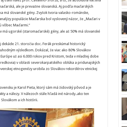
aj ďalší nález prof. Cavalliho-Sforzu, a to, že absolútna väčšina
 maďarská, ale je prevažne slovanská. Aj podľa maďarských
a má slovanské gény. Zvyšok tvoria valasko-románske,
analýzy populácie Maďarska bol vyslovený názor, že „Maďari v
sú vôbec Maďarmi.“
v má ugorské (staromaďarské) gény, ale až 50% má slovanské
vej dekáde 21. storočia doc. Ferák preskúmal historický
ruhodným výsledkom. Dokázal, že viac ako 80% Slovákov
ej Európe už asi 6.000 rokov pred Kristom, teda v mladšej dobe
predkovia) v oblasti severokarpatského oblúka a pridunajských
lovenskej etnogenézy urobila zo Slovákov rekordérov etnickej
vensku je Karol Pieta, ktorý sám má židovský pôvod a je
akty a nálezy. V nálezoch stále hľadá iné národy..ako ten
 Slovákom a ich histórii.