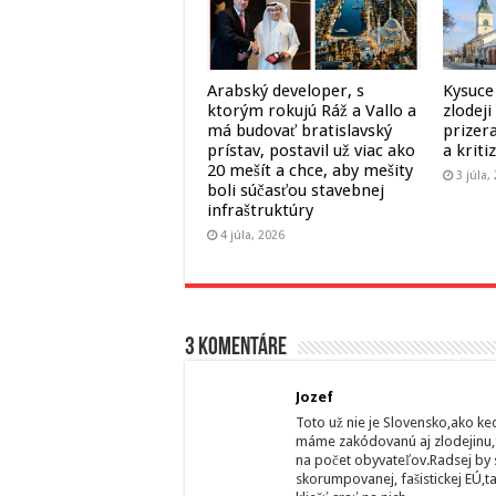
Arabský developer, s
Kysuce 
ktorým rokujú Ráž a Vallo a
zlodeji
má budovať bratislavský
prizera
prístav, postavil už viac ako
a kriti
20 mešít a chce, aby mešity
3 júla,
boli súčasťou stavebnej
infraštruktúry
4 júla, 2026
3 komentáre
Jozef
Toto už nie je Slovensko,ako ke
máme zakódovanú aj zlodejinu,S
na počet obyvateľov.Radsej by s
skorumpovanej, fašistickej EÚ,t