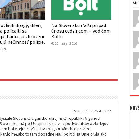
str
ovládli drogy, díleri,
Na Slovensku ďalši prípad
 a policajti sa
únosu cudzincom – vodičom
jú. Ľudia sú zhrození
Boltu
zujú nečinnosť polície.
23 mája, 2026
 2026
Navš
15 januára, 2023 at 12:45
dysi,ale Slovenská cigánsko-ukrajinská republika.V génoch
lovensko má po Ukrajine asi najviac podvodníkov a zlodejov
om bol v tejto chvíli asi Maďar, Orbán chce preč zo
ak uvidíme,ako to tam dopadne.Naši politici sa Únie držia ako