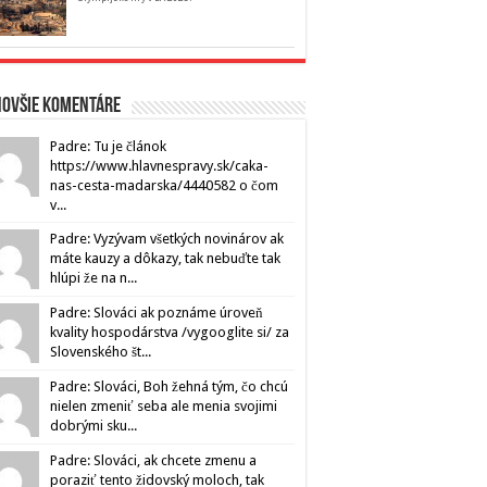
novšie komentáre
Padre: Tu je článok
https://www.hlavnespravy.sk/caka-
nas-cesta-madarska/4440582 o čom
v...
Padre: Vyzývam všetkých novinárov ak
máte kauzy a dôkazy, tak nebuďte tak
hlúpi že na n...
Padre: Slováci ak poznáme úroveň
kvality hospodárstva /vygooglite si/ za
Slovenského št...
Padre: Slováci, Boh žehná tým, čo chcú
nielen zmeniť seba ale menia svojimi
dobrými sku...
Padre: Slováci, ak chcete zmenu a
poraziť tento židovský moloch, tak