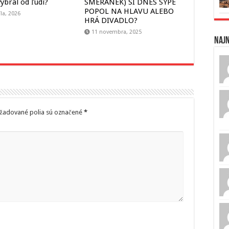
ybral od ľudí?
SMERÁNEK) SI DNES SYPE
POPOL NA HLAVU ALEBO
íla, 2026
HRÁ DIVADLO?
11 novembra, 2025
Naj
žadované polia sú označené
*