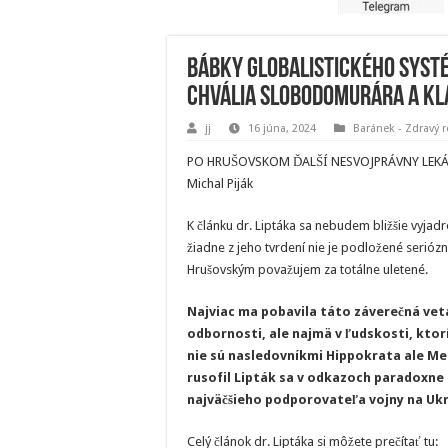
Bábky globalistického systé
chvália slobodomurára a k
jj
16 júna, 2024
Baránek - Zdravý
PO HRUŠOVSKOM ĎALŠÍ NESVOJPRÁVNY LEKÁ
Michal Piják
K článku dr. Liptáka sa nebudem bližšie vyjad
žiadne z jeho tvrdení nie je podložené serió
Hrušovským považujem za totálne uletené.
Najviac ma pobavila táto záverečná veta,
odbornosti, ale najmä v ľudskosti, ktor
nie sú nasledovníkmi Hippokrata ale Me
rusofil Lipták sa v odkazoch paradoxne
najväčšieho podporovateľa vojny na Ukr
Celý článok dr. Liptáka si môžete prečítať tu: