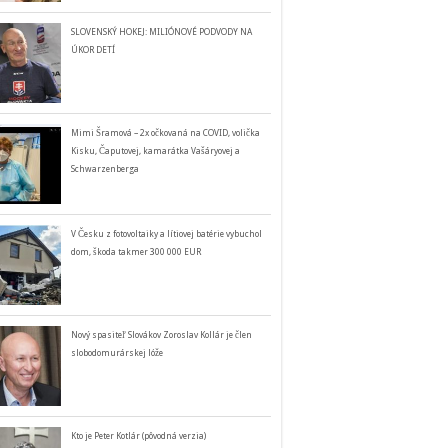
SLOVENSKÝ HOKEJ: MILIÓNOVÉ PODVODY NA
ÚKOR DETÍ
Mimi Šramová – 2x očkovaná na COVID, volička
Kisku, Čaputovej, kamarátka Vašáryovej a
Schwarzenberga
V Česku z fotovoltaiky a lítiovej batérie vybuchol
dom, škoda takmer 300 000 EUR
Nový spasiteľ Slovákov Zoroslav Kollár je člen
slobodomurárskej lóže
Kto je Peter Kotlár (pôvodná verzia)