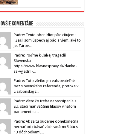
novšie komentáre
Padre: Tento ober idiot píše citujem:
"Zažil som úspech aj pád a viem, aké to
je. Zárov...
Padre: Poďme k ďalšej tragédii
Slovenska
https://www.hlavnespravy.sk/danko-
sa-vyjadril-...
Padre: Toto všetko je realizovateľné
bez slovenského referenda, pretože v
Lisabonskej z...
Padre: Viete čo treba na vystúpenie z
EU, stačí mať väčšinu hlasov v našom
parlamente a...
Padre: Ak sa tu budeme donekonečna
nechať od.rbávať záchranármi štátu s
13 dôchodkami,...