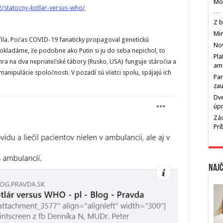
Mos
2/statocny-kotlar-versus-who/
…
Z b
Min
ofila. Počas COVID-19 fanaticky propagoval genetickú
Nov
ladáme, že podobne ako Putin si ju do seba nepichol, to
Pla
ra na dva nepriateľské tábory (Rusko, USA) funguje stáročia a
am
anipulácie spoločnosti. V pozadí sú všetci spolu, spájajú ich
Par
zau
Dve
úp
Zác
Pr
Najč