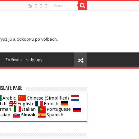
 využijú a odkopnú po voľbách.
Zo života – rady, tipy
slate page
Arabic
Chinese (Simplified)
tch
English
French
rman
Italian
Portuguese
Slovak
ssian
Spanish