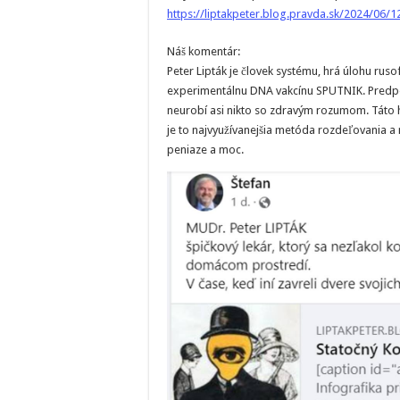
https://liptakpeter.blog.pravda.sk/2024/06/1
Náš komentár:
Peter Lipták je človek systému, hrá úlohu rus
experimentálnu DNA vakcínu SPUTNIK. Predpok
neurobí asi nikto so zdravým rozumom. Táto h
je to najvyužívanejšia metóda rozdeľovania a m
peniaze a moc.