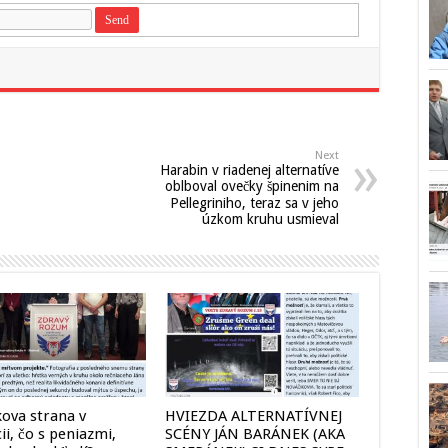
Next
Harabin v riadenej alternatíve
oblboval ovečky špinenim na
Pellegriniho, teraz sa v jeho
úzkom kruhu usmieval
ova strana v
HVIEZDA ALTERNATÍVNEJ
cii, čo s peniazmi,
SCÉNY JÁN BARÁNEK (AKA