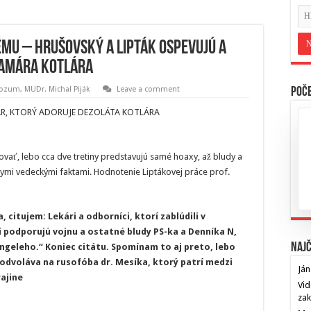
mu – Hrušovský a Lipták ospevujú a
lamára Kotlára
 rozum
,
MUDr. Michal Piják
Leave a comment
Poče
R, KTORÝ ADORUJE DEZOLÁTA KOTLÁRA
rovať, lebo cca dve tretiny predstavujú samé hoaxy, až bludy a
znymi vedeckými faktami. Hodnotenie Liptákovej práce prof.
 citujem: Lekári a odborníci, ktorí zablúdili v
í podporujú vojnu a ostatné bludy PS-ka a Denníka N,
Najč
ngeleho.“ Koniec citátu. Spomínam to aj preto, lebo
 odvoláva na rusofóba dr. Mesíka, ktorý patrí medzi
Ján
ajine
Vid
za