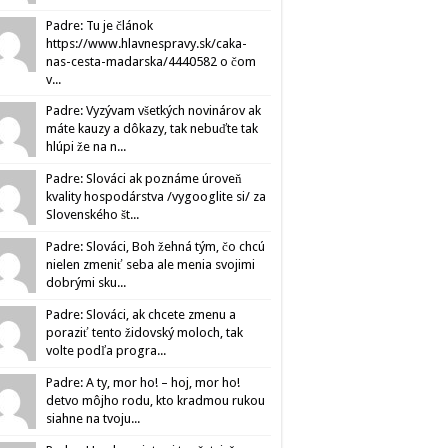
Padre: Tu je článok
https://www.hlavnespravy.sk/caka-
nas-cesta-madarska/4440582 o čom
v...
Padre: Vyzývam všetkých novinárov ak
máte kauzy a dôkazy, tak nebuďte tak
hlúpi že na n...
Padre: Slováci ak poznáme úroveň
kvality hospodárstva /vygooglite si/ za
Slovenského št...
Padre: Slováci, Boh žehná tým, čo chcú
nielen zmeniť seba ale menia svojimi
dobrými sku...
Padre: Slováci, ak chcete zmenu a
poraziť tento židovský moloch, tak
volte podľa progra...
Padre: A ty, mor ho! – hoj, mor ho!
detvo môjho rodu, kto kradmou rukou
siahne na tvoju...