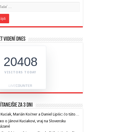
t videní dnes
20408
VISITORS TODAY
ítanejšie za 3 dni
 Kuciak, Marián Kočner a Daniel Lipšic: čo túto…
eo o Jánovi Kuciakovi, vraj na Slovensku
kázané