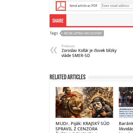
Send article as PDF
Share
Tags
MESIK LIPTAK HRUSOVSKY
Previous
Zoroslav Kollár je človek blízky
vláde SMER-SD
Related Articles
MUDr. Piják: KRAJSKÝ SÚD
Baránk
SPRAVIL Z CENZORA
likvidá