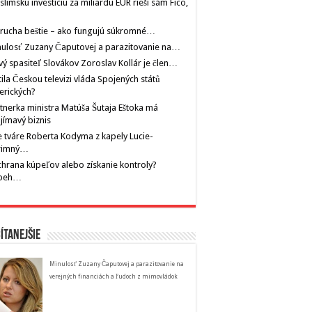
limskú investíciu za miliardu EUR rieši sám Fico,
rucha beštie – ako fungujú súkromné…
ulosť Zuzany Čaputovej a parazitovanie na…
ý spasiteľ Slovákov Zoroslav Kollár je člen…
tila Českou televizi vláda Spojených států
erických?
tnerka ministra Matúša Šutaja Eštoka má
jímavý biznis
 tváre Roberta Kodyma z kapely Lucie-
rimný…
hrana kúpeľov alebo získanie kontroly?
íbeh…
ítanejšie
Minulosť Zuzany Čaputovej a parazitovanie na
verejných financiách a ľudoch z mimovládok