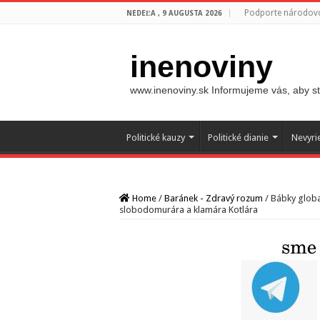
Podporte národovc
NEDEĽA , 9 AUGUSTA 2026
inenoviny
www.inenoviny.sk Informujeme vás, aby ste
Politické kauzy
Politické dianie
Nevyri
Home
/
Baránek - Zdravý rozum
/
Bábky globa
slobodomurára a klamára Kotlára