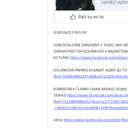
SÚVISIACE STATUSY
SOM DOSLOVNE ZHNUSENÝ Z TOHO, AKO HR
ZDRAVOTNÍCTVA DOLINKOVÚ A NAJVÄČŠIEH
KOTLÁRA.
https://www.facebook.com/photo
DOLINKOVÁ PREVRACIA KABÁT ALEBO JEJ T
fbid=1030694842391268&set=a.6056769228
KOMENTÁR K ČLÁNKU IVANA MIHALE: VOJNA 
ODKAZ!
https://www.facebook.com/photo.p
fbid=723248949802527&set=a.27175831283
_OWuDIU1XWv532mtUM9RT3v9PY8cpmbkAcR
zdroj:
https://www.facebook.com/photo?fb