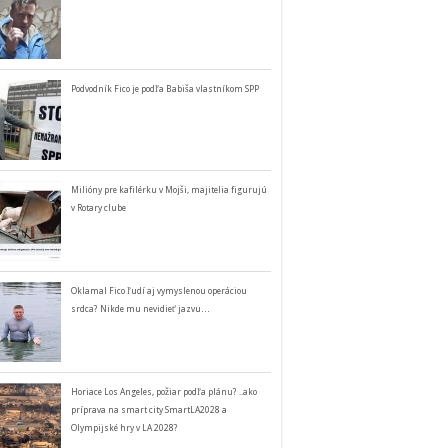
Podvodník Fico je podľa Babiša vlastníkom SPP
Milióny pre kafilérku v Mojši, majitelia figurujú
v Rotary clube
Oklamal Fico ľudí aj vymyslenou operáciou
srdca? Nikde mu nevidieť jazvu…
Horiace Los Angeles, požiar podľa plánu? ..ako
príprava na smart city SmartLA2028 a
Olympijské hry v LA 2028?