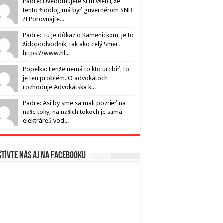
Padre: Uvedomujete si tu všetci, že
tento židoloj, má byť guvernérom SNB
?! Porovnajte...
Padre: Tu je dôkaz o Kamenickom, je to
židopodvodník, tak ako celý Smer.
https://www.hl...
Popelka: Lenže nemá to kto urobiť, to
je ten problém. O advokátoch
rozhoduje Advokátska k...
Padre: Asi by sme sa mali pozrieť na
naše toky, na našich tokoch je samá
elektráreň vod...
tívte nás aj na Facebooku