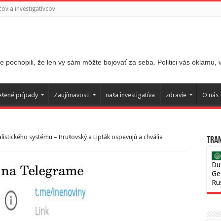
ov a investigatívcov
 pochopili, že len vy sám môžte bojovať za seba. Politici vás oklamu,
ešené prípady
Zaujímavosti
naša investigatíva
zdravie
O nás
listického systému – Hrušovský a Lipták ospevujú a chvália
Tran
Du
Ge
Ru