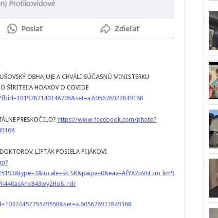
UŠOVSKÝ OBHAJUJE A CHVÁLI SÚČASNÚ MINISTERKU
O ŠÍRITEĽA HOAXOV O COVIDE
?fbid=1019787140148705&set=a.605676922849168
OTÁLNE PRESKOČILO?
https://www.facebook.com/photo?
49168
DOKTOROV. LIPTÁK POSIELA PIJÁKOVI
hp?
25193&type=3&locale=sk_SK&paipv=0&eav=AfYX2oVnFzm_km9
i440asAnx843wy2Ho&_rdr
id=1032445275549558&set=a.605676922849168