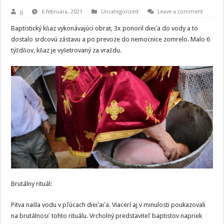
jj
6 februára, 2021
Uncategorized
Leave a comment
Baptistický kňaz vykonávajúci obrat, 3x ponoril dieťa do vody a to
dostalo srdcovú zástavu a po prevoze do nemocnice zomrelo. Malo 6
týždňov, kňaz je vyšetrovaný za vraždu.
Brutálny rituál:
Pitva našla vodu v pľúcach dieťaťa. Viacerí aj v minulosti poukazovali
na brutálnosť tohto rituálu. Vrcholný predstaviteľ baptistov napriek