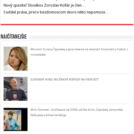
Nový spasiteľ Slovákov Zoroslav Kollár je člen…
Ľudské práva, prečo bezdomovcom skoro nikto nepomože…
Najčítanejšie
Minulosť Zuzany Čaputovej a parazitovanie na verejných financiách a ľudoch z
mimovládok
SLOVENSKÝ HOKEJ: MILIÓNOVÉ PODVODY NA ÚKOR DETÍ
Mimi Šramová – 2x očkovaná na COVID, volička Kisku, Čaputovej, kamarátka
Vašáryovej a Schwarzenberga