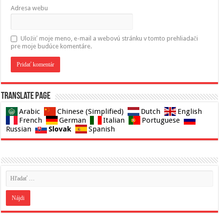
Adresa webu
Uložiť moje meno, e-mail a webovú stránku v tomto prehliadači
pre moje budúce komentáre.
Translate page
Arabic
Chinese (Simplified)
Dutch
English
French
German
Italian
Portuguese
Slovak
Russian
Spanish