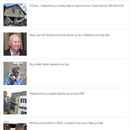
V Česku z fotovoltaiky a lítiovej batérie vybuchol dom, škoda takmer 300 000 EUR
Nový spasiteľ Slovákov Zoroslav Kollár je člen slobodomurárskej lóže
Kto je Peter Kotlár (pôvodná verzia)
Podvodník Fico je podľa Babiša vlastníkom SPP
Milióny pre kafilérku v Mojši, majitelia figurujú v Rotary clube