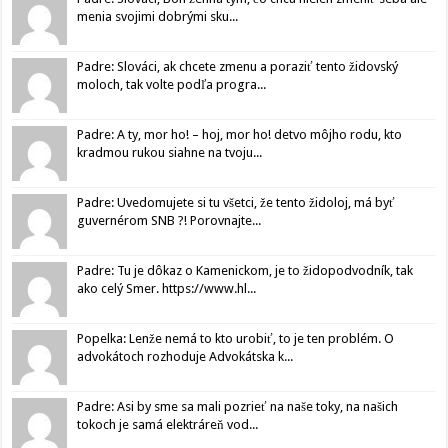
menia svojimi dobrými sku...
Padre: Slováci, ak chcete zmenu a poraziť tento židovský
moloch, tak volte podľa progra...
Padre: A ty, mor ho! – hoj, mor ho! detvo môjho rodu, kto
kradmou rukou siahne na tvoju...
Padre: Uvedomujete si tu všetci, že tento židoloj, má byť
guvernérom SNB ?! Porovnajte...
Padre: Tu je dôkaz o Kamenickom, je to židopodvodník, tak
ako celý Smer. https://www.hl...
Popelka: Lenže nemá to kto urobiť, to je ten problém. O
advokátoch rozhoduje Advokátska k...
Padre: Asi by sme sa mali pozrieť na naše toky, na našich
tokoch je samá elektráreň vod...