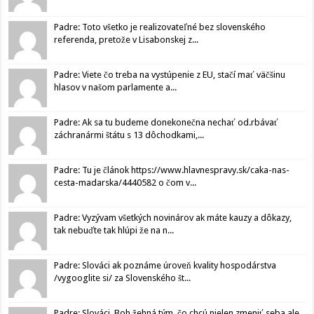
Padre: Toto všetko je realizovateľné bez slovenského
referenda, pretože v Lisabonskej z...
Padre: Viete čo treba na vystúpenie z EU, stačí mať väčšinu
hlasov v našom parlamente a...
Padre: Ak sa tu budeme donekonečna nechať od.rbávať
záchranármi štátu s 13 dôchodkami,...
Padre: Tu je článok https://www.hlavnespravy.sk/caka-nas-
cesta-madarska/4440582 o čom v...
Padre: Vyzývam všetkých novinárov ak máte kauzy a dôkazy,
tak nebuďte tak hlúpi že na n...
Padre: Slováci ak poznáme úroveň kvality hospodárstva
/vygooglite si/ za Slovenského št...
Padre: Slováci, Boh žehná tým, čo chcú nielen zmeniť seba ale