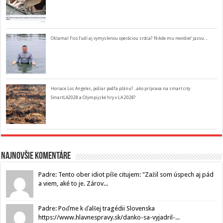
Oklamal Fico ľudí aj vymyslenou operáciou srdca? Nikde mu nevidieť jazvu…
Horiace Los Angeles, požiar podľa plánu? ..ako príprava na smart city
SmartLA2028 a Olympijské hry v LA 2028?
Najnovšie komentáre
Padre: Tento ober idiot píše citujem: "Zažil som úspech aj pád
a viem, aké to je. Zárov...
Padre: Poďme k ďalšej tragédii Slovenska
https://www.hlavnespravy.sk/danko-sa-vyjadril-...