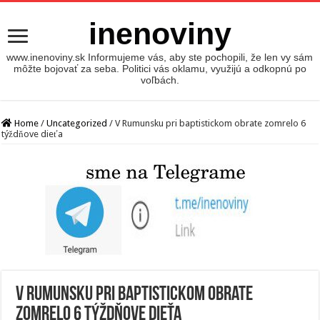
inenoviny
www.inenoviny.sk Informujeme vás, aby ste pochopili, že len vy sám
môžte bojovať za seba. Politici vás oklamu, využijú a odkopnú po
voľbách.
Home
/
Uncategorized
/
V Rumunsku pri baptistickom obrate zomrelo 6
týždňove dieťa
V Rumunsku pri baptistickom obrate
zomrelo 6 týždňove dieťa