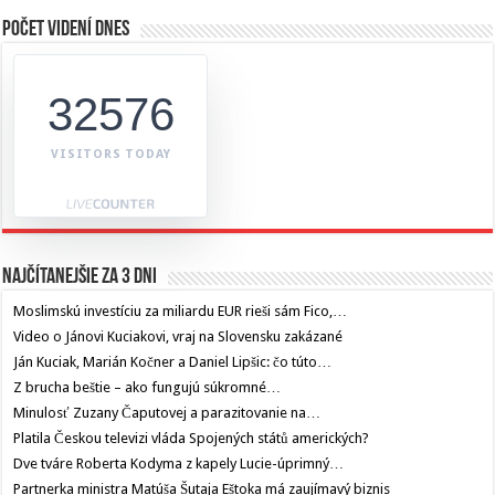
Počet videní dnes
32576
VISITORS TODAY
Najčítanejšie za 3 dni
Moslimskú investíciu za miliardu EUR rieši sám Fico,…
Video o Jánovi Kuciakovi, vraj na Slovensku zakázané
Ján Kuciak, Marián Kočner a Daniel Lipšic: čo túto…
Z brucha beštie – ako fungujú súkromné…
Minulosť Zuzany Čaputovej a parazitovanie na…
Platila Českou televizi vláda Spojených států amerických?
Dve tváre Roberta Kodyma z kapely Lucie-úprimný…
Partnerka ministra Matúša Šutaja Eštoka má zaujímavý biznis