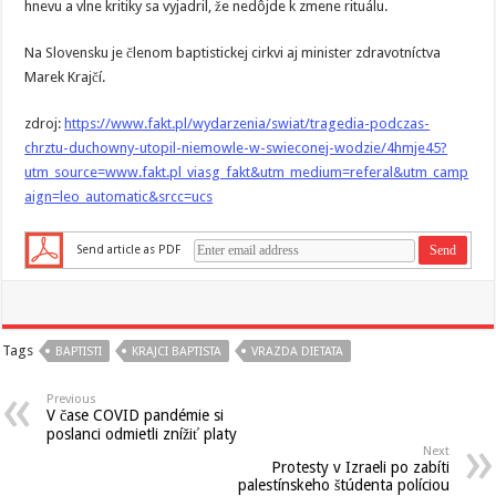
hnevu a vlne kritiky sa vyjadril, že nedôjde k zmene rituálu.
Na Slovensku je členom baptistickej cirkvi aj minister zdravotníctva
Marek Krajčí.
zdroj:
https://www.fakt.pl/wydarzenia/swiat/tragedia-podczas-
chrztu-duchowny-utopil-niemowle-w-swieconej-wodzie/4hmje45?
utm_source=www.fakt.pl_viasg_fakt&utm_medium=referal&utm_camp
aign=leo_automatic&srcc=ucs
Send article as PDF
Tags
BAPTISTI
KRAJCI BAPTISTA
VRAZDA DIETATA
Previous
V čase COVID pandémie si
poslanci odmietli znížiť platy
Next
Protesty v Izraeli po zabíti
palestínskeho štúdenta políciou