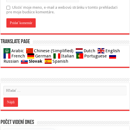
Uložiť moje meno, e-mail a webovú stránku v tomto prehliadači
pre moje budúce komentáre.
Translate page
Arabic
Chinese (Simplified)
Dutch
English
French
German
Italian
Portuguese
Slovak
Russian
Spanish
Počet videní dnes