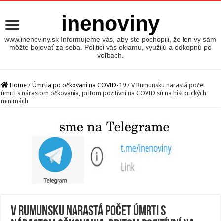
inenoviny
www.inenoviny.sk Informujeme vás, aby ste pochopili, že len vy sám
môžte bojovať za seba. Politici vás oklamu, využijú a odkopnú po
voľbách.
Home
/
Úmrtia po očkovani na COVID-19
/
V Rumunsku narastá počet
úmrti s nárastom očkovania, pritom pozitívní na COVID sú na historických
minimách
V Rumunsku narastá počet úmrti s