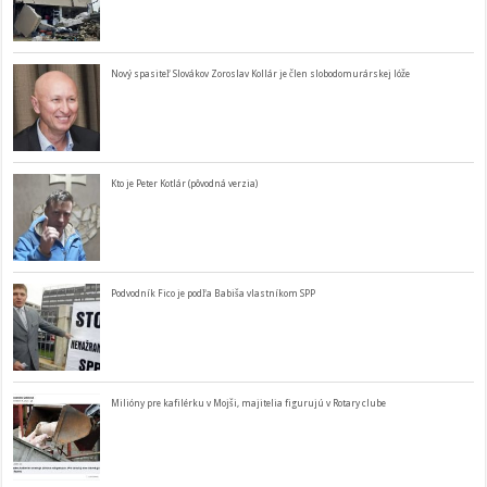
Nový spasiteľ Slovákov Zoroslav Kollár je člen slobodomurárskej lóže
Kto je Peter Kotlár (pôvodná verzia)
Podvodník Fico je podľa Babiša vlastníkom SPP
Milióny pre kafilérku v Mojši, majitelia figurujú v Rotary clube