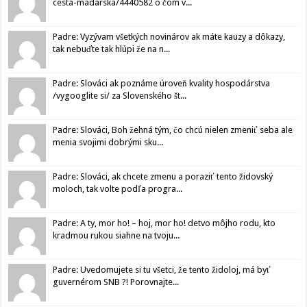
cesta-madarska/4440582 o čom v...
Padre: Vyzývam všetkých novinárov ak máte kauzy a dôkazy,
tak nebuďte tak hlúpi že na n...
Padre: Slováci ak poznáme úroveň kvality hospodárstva
/vygooglite si/ za Slovenského št...
Padre: Slováci, Boh žehná tým, čo chcú nielen zmeniť seba ale
menia svojimi dobrými sku...
Padre: Slováci, ak chcete zmenu a poraziť tento židovský
moloch, tak volte podľa progra...
Padre: A ty, mor ho! – hoj, mor ho! detvo môjho rodu, kto
kradmou rukou siahne na tvoju...
Padre: Uvedomujete si tu všetci, že tento židoloj, má byť
guvernérom SNB ?! Porovnajte...