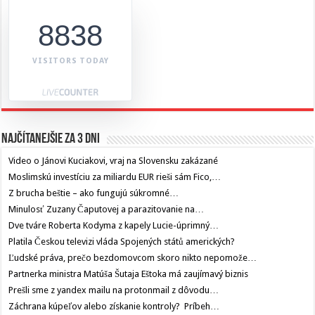
8838
VISITORS TODAY
Najčítanejšie za 3 dni
Video o Jánovi Kuciakovi, vraj na Slovensku zakázané
Moslimskú investíciu za miliardu EUR rieši sám Fico,…
Z brucha beštie – ako fungujú súkromné…
Minulosť Zuzany Čaputovej a parazitovanie na…
Dve tváre Roberta Kodyma z kapely Lucie-úprimný…
Platila Českou televizi vláda Spojených států amerických?
Ľudské práva, prečo bezdomovcom skoro nikto nepomože…
Partnerka ministra Matúša Šutaja Eštoka má zaujímavý biznis
Prešli sme z yandex mailu na protonmail z dôvodu…
Záchrana kúpeľov alebo získanie kontroly? Príbeh…