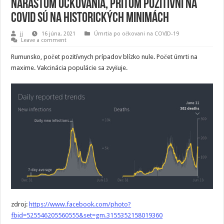
nárastom očkovania, pritom pozitívní na
COVID sú na historických minimách
jj
16 júna, 2021
Úmrtia po očkovani na COVID-19
Leave a comment
Rumunsko, počet pozitívnych prípadov blízko nule. Počet úmrti na
maxime. Vakcinácia populácie sa zvyšuje.
zdroj:
https://www.facebook.com/photo?
fbid=525546205560555&set=gm.3155352158019360