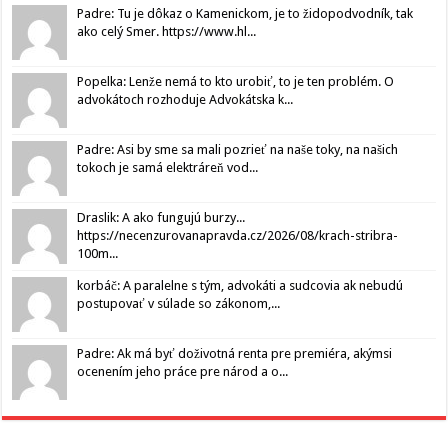
Padre: Tu je dôkaz o Kamenickom, je to židopodvodník, tak
ako celý Smer. https://www.hl...
Popelka: Lenže nemá to kto urobiť, to je ten problém. O
advokátoch rozhoduje Advokátska k...
Padre: Asi by sme sa mali pozrieť na naše toky, na našich
tokoch je samá elektráreň vod...
Draslik: A ako fungujú burzy...
https://necenzurovanapravda.cz/2026/08/krach-stribra-
100m...
korbáč: A paralelne s tým, advokáti a sudcovia ak nebudú
postupovať v súlade so zákonom,...
Padre: Ak má byť doživotná renta pre premiéra, akýmsi
ocenením jeho práce pre národ a o...