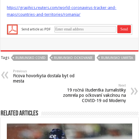
https://graphics.reuters.com/world-coronavirus-tracker-and-
maps/countries-and-territories/romania/
Send article as PDF
Tags
RUMUNSKO COVID
RUMUNSKO OCKOVANIE
RUMUNSKO UMRTIA
Previous
Ficova hovorkyňa dostala byt od
mesta
Next
19 ročná študentka žurnalistiky
zomrela po očkovaní vakcínou na
COVID-19 od Moderny
Related Articles