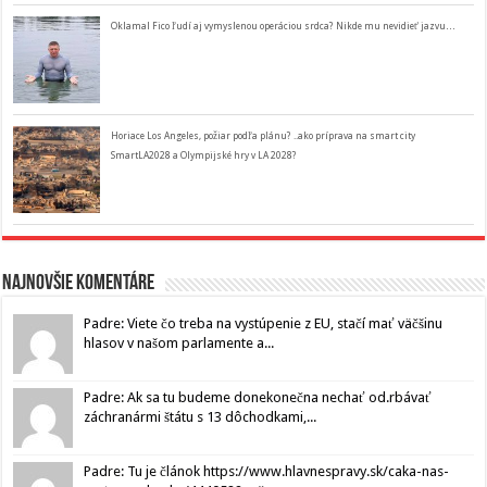
Oklamal Fico ľudí aj vymyslenou operáciou srdca? Nikde mu nevidieť jazvu…
Horiace Los Angeles, požiar podľa plánu? ..ako príprava na smart city
SmartLA2028 a Olympijské hry v LA 2028?
Najnovšie komentáre
Padre: Viete čo treba na vystúpenie z EU, stačí mať väčšinu
hlasov v našom parlamente a...
Padre: Ak sa tu budeme donekonečna nechať od.rbávať
záchranármi štátu s 13 dôchodkami,...
Padre: Tu je článok https://www.hlavnespravy.sk/caka-nas-