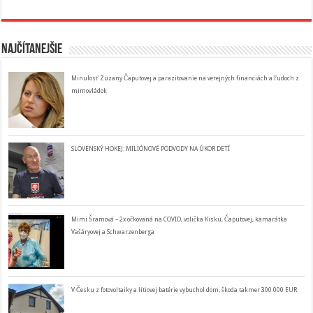
Najčítanejšie
Minulosť Zuzany Čaputovej a parazitovanie na verejných financiách a ľudoch z
mimovládok
SLOVENSKÝ HOKEJ: MILIÓNOVÉ PODVODY NA ÚKOR DETÍ
Mimi Šramová – 2x očkovaná na COVID, volička Kisku, Čaputovej, kamarátka
Vašáryovej a Schwarzenberga
V Česku z fotovoltaiky a lítiovej batérie vybuchol dom, škoda takmer 300 000 EUR