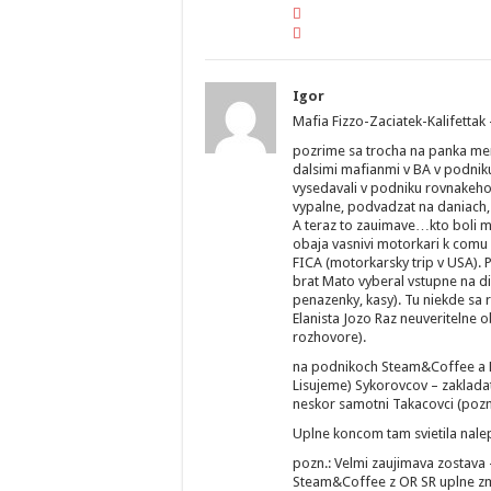
Igor
Mafia Fizzo-Zaciatek-Kalifettak 
pozrime sa trocha na panka me
dalsimi mafianmi v BA v podni
vysedavali v podniku rovnakeho
vypalne, podvadzat na daniach
A teraz to zauimave…kto boli ma
obaja vasnivi motorkari k comu 
FICA (motorkarsky trip v USA). P
brat Mato vyberal vstupne na di
penazenky, kasy). Tu niekde sa 
Elanista Jozo Raz neuveritelne 
rozhovore).
na podnikoch Steam&Coffee a Har
Lisujeme) Sykorovcov – zaklada
neskor samotni Takacovci (pozn.
Uplne koncom tam svietila nalep
pozn.: Velmi zaujimava zostava
Steam&Coffee z OR SR uplne zmiz