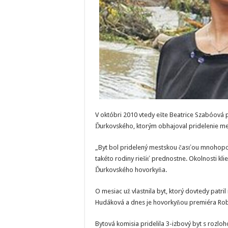
V októbri 2010 vtedy ešte Beatrice Szabóová 
Ďurkovského, ktorým obhajoval pridelenie me
„Byt bol pridelený mestskou časťou mnohopoč
takéto rodiny riešiť prednostne. Okolnosti kli
Ďurkovského hovorkyňa.
O mesiac už vlastnila byt, ktorý dovtedy patri
Hudáková a dnes je hovorkyňou premiéra Robe
Bytová komisia pridelila 3-izbový byt s rozlo