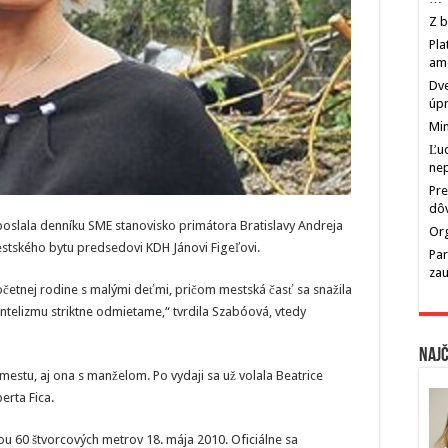
Z b
Pla
am
Dve
úp
Min
Ľu
ne
Pre
dô
poslala denníku SME stanovisko primátora Bratislavy Andreja
Org
stského bytu predsedovi KDH Jánovi Figeľovi.
Par
zau
etnej rodine s malými deťmi, pričom mestská časť sa snažila
entelizmu striktne odmietame,“ tvrdila Szabóová, vtedy
Najč
l mestu, aj ona s manželom. Po vydaji sa už volala Beatrice
rta Fica.
hou 60 štvorcových metrov 18. mája 2010. Oficiálne sa