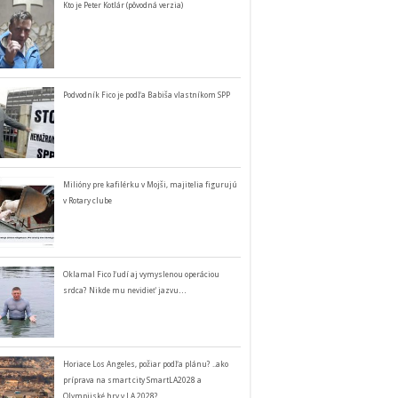
Kto je Peter Kotlár (pôvodná verzia)
Podvodník Fico je podľa Babiša vlastníkom SPP
Milióny pre kafilérku v Mojši, majitelia figurujú
v Rotary clube
Oklamal Fico ľudí aj vymyslenou operáciou
srdca? Nikde mu nevidieť jazvu…
Horiace Los Angeles, požiar podľa plánu? ..ako
príprava na smart city SmartLA2028 a
Olympijské hry v LA 2028?