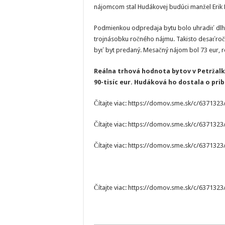
nájomcom stal Hudákovej budúci manžel Erik
Podmienkou odpredaja bytu bolo uhradiť dlh 20
trojnásobku ročného nájmu. Takisto desaťro
byť byt predaný. Mesačný nájom bol 73 eur, 
Reálna trhová hodnota bytov v Petržal
90-tisíc eur. Hudáková ho dostala o pribl
Čítajte viac: https://domov.sme.sk/c/637132
Čítajte viac: https://domov.sme.sk/c/637132
Čítajte viac: https://domov.sme.sk/c/637132
Čítajte viac: https://domov.sme.sk/c/637132