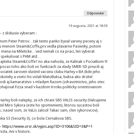
Odpovedať
19 augusta, 2021 at 18:59
– z diskusie vyberam :
nom Peter Petrov…tak tento panko byval vareny peceny aj s
ku menom Steam&Coffe,prv vedla plavarne Pasienky, potom
 mena na Mileticke…ved nemali co na praci, len vyberat
, spekulovat s PHM atd…
jitelia Steam&Coffe? no aka nahoda, ze Kalinak s Pociatkom !!!
pocas toho ako boli vo funkciach za vlady SMER-SD priucili aj
ociatek zaroven vlastnil vacsinu clubu Harley v BA (kde jeho
skoteky a vsetci ho volali MatoBuksa, buksa ako drzitel
rodi aj kamaratstvo s mladym Razom (zdravotnictvo, jeho otec
obhajoval Fizza snad v kazdom trosku politicky orientovanom
ley boli nalepky, ze ich chrani SBS VALIS security (Valcujeme
tel Miro Sykora (este ho spomeniem), ktorou sucastou boli
: nasiel som, ze VaLis zalozil Takac sam, clen sykorovcov).
ka S3 (Security 3), co bola Cernakova SBS.
 –
https://www.orsr.sk/vypis.asp?ID=3106&SID=3&P=1
la. Ani v historii.