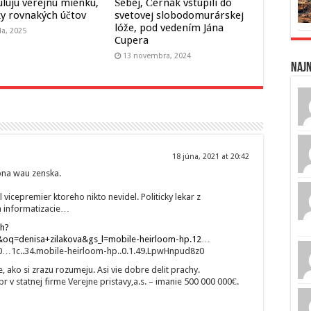
lujú verejnú mienku,
Šebej, Černák vstúpili do
ky rovnakých účtov
svetovej slobodomurárskej
lóže, pod vedením Jána
la, 2025
Cupera
13 novembra, 2024
Naj
18 júna, 2021 at 20:42
bna wau zenska.
 vicepremier ktoreho nikto nevidel. Politicky lekar z
 a informatizacie…
ch?
oq=denisa+zilakova&gs_l=mobile-heirloom-hp.12
…
0….0…1c..34.mobile-heirloom-hp..0.1.49.LpwHnpud8z0
 ako si zrazu rozumeju. Asi vie dobre delit prachy.
 v statnej firme Verejne pristavy,a.s. – imanie 500 000 000€.