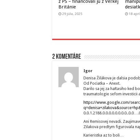
z PS – financovali ju z Veľkej
manipu
Británie
desiat
29 júla, 2025
18 aprí
2 komentáre
Igor
Denisa Žilákova je dalsia podo
Od Pociatka – Anext.
Darilo sa jej za haRasiho ked bol
traumatologie sefom investicii
https://www.google.com/sear
q=denisa+zilakova&source=hp&
0.0.1.2188.0.0.0.0.0.0.0.0..0.
Ani Remisovej nevadi. Zaujimave,
Zilakova predtym figurovala napr
Karieristka az to boli…