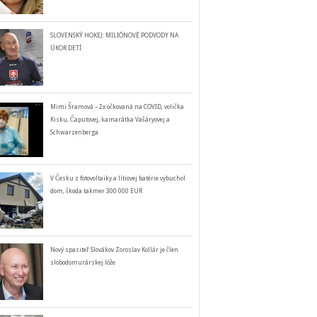
SLOVENSKÝ HOKEJ: MILIÓNOVÉ PODVODY NA
ÚKOR DETÍ
Mimi Šramová – 2x očkovaná na COVID, volička
Kisku, Čaputovej, kamarátka Vašáryovej a
Schwarzenberga
V Česku z fotovoltaiky a lítiovej batérie vybuchol
dom, škoda takmer 300 000 EUR
Nový spasiteľ Slovákov Zoroslav Kollár je člen
slobodomurárskej lóže