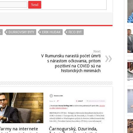
A
DURKOVSKY BYTY
ERIK HUDAK
FICO BYT
Next
V Rumunsku narastá počet úmrti
s nárastom očkovania, pritom
pozitívní na COVID sú na
historických minimách
 farmy na internete
Čarnogurský, Dzurinda,