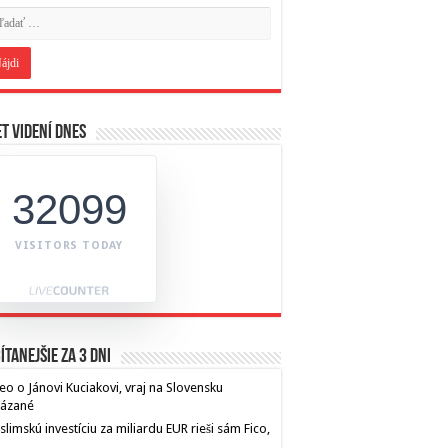
t videní dnes
32099
VISITORS TODAY
ítanejšie za 3 dni
eo o Jánovi Kuciakovi, vraj na Slovensku
kázané
limskú investíciu za miliardu EUR rieši sám Fico,