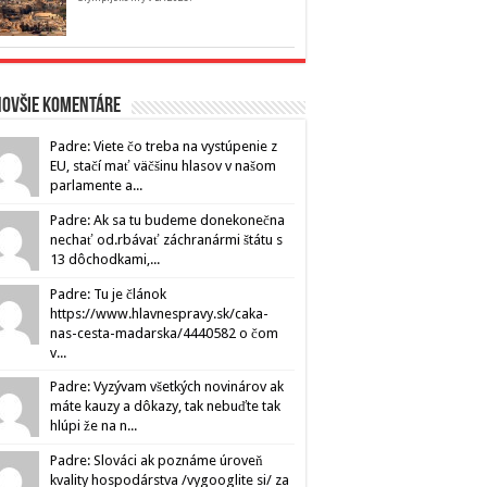
novšie komentáre
Padre: Viete čo treba na vystúpenie z
EU, stačí mať väčšinu hlasov v našom
parlamente a...
Padre: Ak sa tu budeme donekonečna
nechať od.rbávať záchranármi štátu s
13 dôchodkami,...
Padre: Tu je článok
https://www.hlavnespravy.sk/caka-
nas-cesta-madarska/4440582 o čom
v...
Padre: Vyzývam všetkých novinárov ak
máte kauzy a dôkazy, tak nebuďte tak
hlúpi že na n...
Padre: Slováci ak poznáme úroveň
kvality hospodárstva /vygooglite si/ za