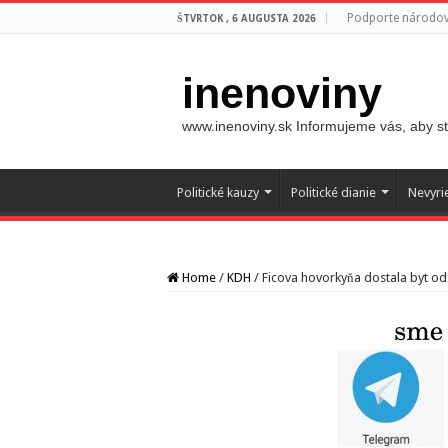
Podporte národovc
ŠTVRTOK , 6 AUGUSTA 2026
inenoviny
www.inenoviny.sk Informujeme vás, aby ste
Politické kauzy
Politické dianie
Nevyri
Home
/
KDH
/
Ficova hovorkyňa dostala byt o