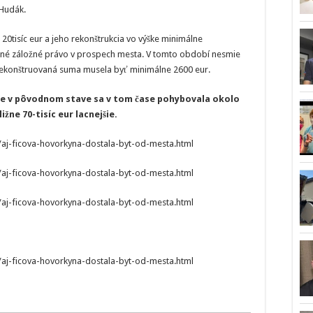
 Hudák.
­tisíc eur a jeho rekonštrukcia vo výške minimálne
čné záložné právo v prospech mesta. V tomto období nesmie
rekonštruovaná suma musela byť minimálne 2600 eur.
ke v pôvodnom stave sa v tom čase pohybovala okolo
ižne 70-tisíc eur lacnejšie.
3/aj-ficova-hovorkyna-dostala-byt-od-mesta.html
3/aj-ficova-hovorkyna-dostala-byt-od-mesta.html
3/aj-ficova-hovorkyna-dostala-byt-od-mesta.html
3/aj-ficova-hovorkyna-dostala-byt-od-mesta.html