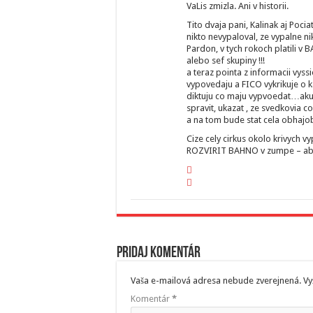
VaLis zmizla. Ani v historii.
Tito dvaja pani, Kalinak aj Poci
nikto nevypaloval, ze vypalne ni
Pardon, v tych rokoch platili v B
alebo sef skupiny !!!
a teraz pointa z informacii vys
vypovedaju a FICO vykrikuje o k
diktuju co maju vypvoedat…akura
spravit, ukazat , ze svedkovia
a na tom bude stat cela obhajo
Cize cely cirkus okolo krivych 
ROZVIRIT BAHNO v zumpe – aby n
Pridaj komentár
Vaša e-mailová adresa nebude zverejnená.
Vy
Komentár
*