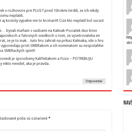
atek v rozhovore pre PLUS7 pred 10rokmi tvrdili, ze ich nikdy
komu neplatili.
A aj kostoly vypalne nie to krcmari!!! Cize kto neplatil bol sucast
sie… byvali mafiani s vazbami na Kalinak-Pociatek duo krivo
ajucnikoch a falosnych svedkoch o tom, ze vysetrovatelia im
htt
t, ze je to inak…tuto hru zahrali na prikaz Kalinaka, ide o hru
str
 co vypovedaju proti SMERakom a ich nominatom su nespolahlivi
ba SMERackych spin!!!
vypovedi je sposobeny Kalifettakom a Fizzo – POTREBUJU
ikto nevidel, aka je pravda.
Odpovedať
Navš
žadované polia sú označené
*