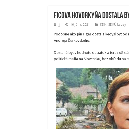
Ficova hovorkyňa dostala b
jj
16 júna, 2021
KDH
,
SDKÚ kauzy
Podobne ako Ján Figeľ dostala kedysi byt od
Andreja Ďurkovského.
Dostanú byt v hodnote desiatok a teraz už stá
politická mafia na Slovensku, bez ohľadu na st