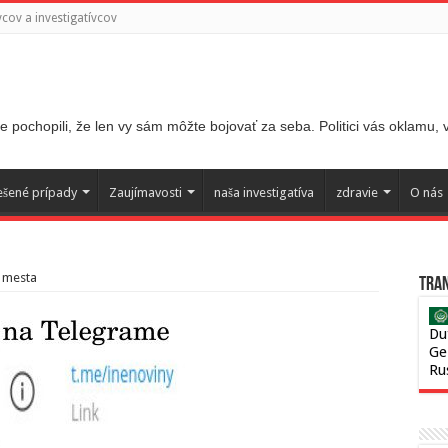
ov a investigatívcov
 pochopili, že len vy sám môžte bojovať za seba. Politici vás oklamu,
ešené prípady
Zaujímavosti
naša investigatíva
zdravie
O nás
d mesta
Tran
Du
Ge
Ru