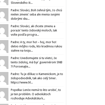
Slovenského št...
Padre: Slováci, Boh žehná tým, čo chcú
nielen zmeniť seba ale menia svojimi
dobrými sku...
Padre: Slováci, ak chcete zmenu a
poraziť tento židovský moloch, tak
volte podľa progra...
Padre: A ty, mor ho! – hoj, mor ho!
detvo môjho rodu, kto kradmou rukou
siahne na tvoju...
Padre: Uvedomujete si tu všetci, že
tento židoloj, má byť guvernérom SNB
?! Porovnajte...
Padre: Tu je dôkaz o Kamenickom, je to
židopodvodník, tak ako celý Smer.
https://www.hl...
Popelka: Lenže nemá to kto urobiť, to
je ten problém. O advokátoch
rozhoduje Advokátska k...