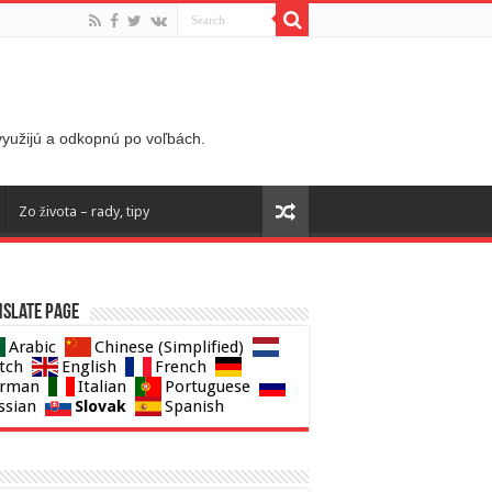
 využijú a odkopnú po voľbách.
Zo života – rady, tipy
slate page
Arabic
Chinese (Simplified)
tch
English
French
rman
Italian
Portuguese
Slovak
ssian
Spanish