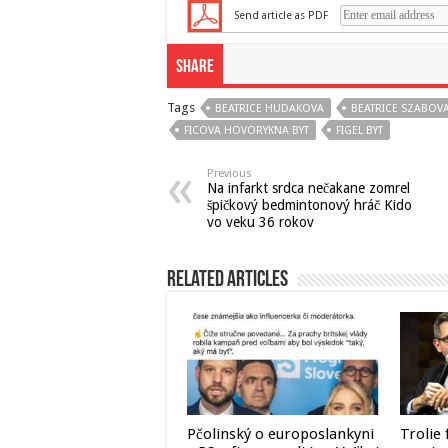
Send article as PDF
Share
Tags
BEATRICE HUDAKOVA
BEATRICE SZABOV
FICOVA HOVORYKNA BYT
FIGEL BYT
Previous
Na infarkt srdca nečakane zomrel
špičkový bedmintonový hráč Kido
vo veku 36 rokov
Related Articles
Pčolinský o europoslankyni
Trolie