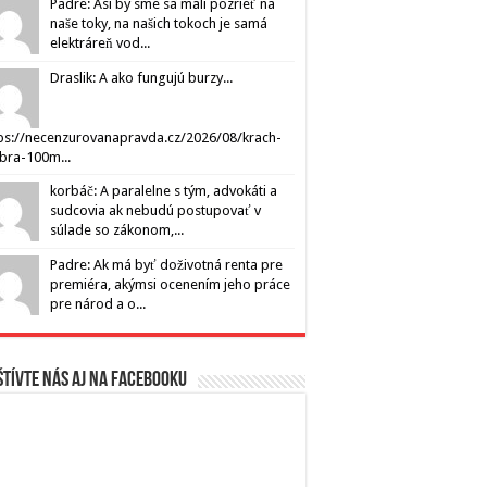
Padre: Asi by sme sa mali pozrieť na
naše toky, na našich tokoch je samá
elektráreň vod...
Draslik: A ako fungujú burzy...
ps://necenzurovanapravda.cz/2026/08/krach-
ibra-100m...
korbáč: A paralelne s tým, advokáti a
sudcovia ak nebudú postupovať v
súlade so zákonom,...
Padre: Ak má byť doživotná renta pre
premiéra, akýmsi ocenením jeho práce
pre národ a o...
tívte nás aj na Facebooku