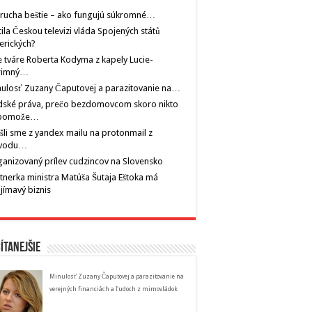
rucha beštie – ako fungujú súkromné…
tila Českou televizi vláda Spojených států
erických?
 tváre Roberta Kodyma z kapely Lucie-
rimný…
ulosť Zuzany Čaputovej a parazitovanie na…
dské práva, prečo bezdomovcom skoro nikto
pomože…
šli sme z yandex mailu na protonmail z
vodu…
anizovaný prílev cudzincov na Slovensko
tnerka ministra Matúša Šutaja Eštoka má
jímavý biznis
ítanejšie
Minulosť Zuzany Čaputovej a parazitovanie na
verejných financiách a ľudoch z mimovládok