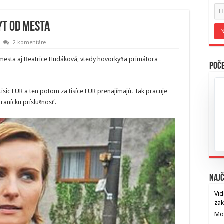
yt od mesta
2 komentáre
 mesta aj Beatrice Hudáková, vtedy hovorkyňa primátora
Poče
tisic EUR a ten potom za tisíce EUR prenajímajú. Tak pracuje
ranícku príslušnosť.
Najč
Vid
za
Mos
…