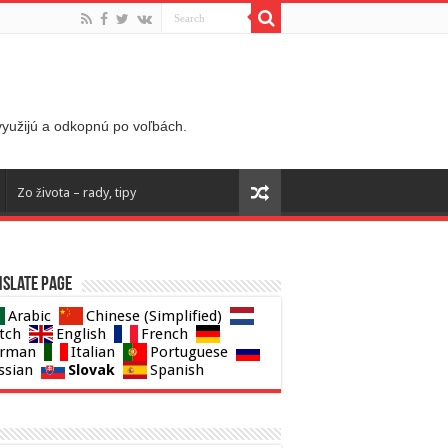
 využijú a odkopnú po voľbách.
Zo života – rady, tipy
slate page
Arabic
Chinese (Simplified)
tch
English
French
rman
Italian
Portuguese
Slovak
ssian
Spanish