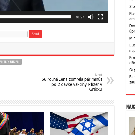
Z b
Pla
01:27
am
Dve
úp
Min
Ľu
ne
Pre
ENTNY BIDEN
dô
Org
Next
Par
56 ročná žena zomrela pár minút
zau
po 2 dávke vakcíny Pfizer v
Grécku
Najč