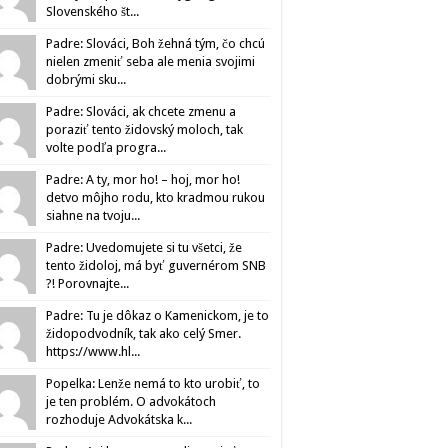
Slovenského št...
Padre: Slováci, Boh žehná tým, čo chcú
nielen zmeniť seba ale menia svojimi
dobrými sku...
Padre: Slováci, ak chcete zmenu a
poraziť tento židovský moloch, tak
volte podľa progra...
Padre: A ty, mor ho! – hoj, mor ho!
detvo môjho rodu, kto kradmou rukou
siahne na tvoju...
Padre: Uvedomujete si tu všetci, že
tento židoloj, má byť guvernérom SNB
?! Porovnajte...
Padre: Tu je dôkaz o Kamenickom, je to
židopodvodník, tak ako celý Smer.
https://www.hl...
Popelka: Lenže nemá to kto urobiť, to
je ten problém. O advokátoch
rozhoduje Advokátska k...