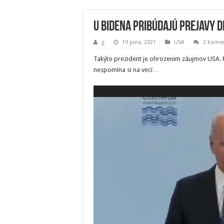
U Bidena pribúdajú prejavy 
jj
19 júna, 2021
USA
2 komen
Takýto prezident je ohrozenim záujmov USA. P
nespomína si na vecí…
Video
prehrávač