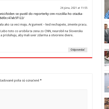
24 júna, 2021 at 11:55
anici/biden-se-pustil-do-reporterky-cnn-rozcilila-ho-otazka-
6d0cc47ab5f122/
la ako sa veci maju. Argument – ked nechapete, zmente pracu.
. Lebo toto co urobila ta zena zo CNN, neurobil na Slovensku
a a prisluhuju, aby mali uver zdarma a otvorene dvere.
Odpovedať
žadované polia sú označené
*