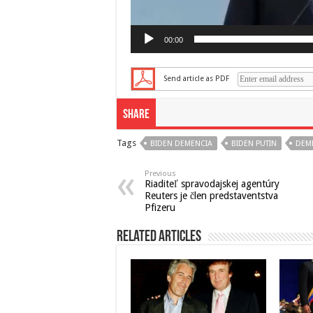
00:00
Send article as PDF
Share
Tags
BIDEN DEMENCIA
BIDEN PUTIN
DEM
Previous
Riaditeľ spravodajskej agentúry
Reuters je člen predstaventstva
Pfizeru
Related Articles