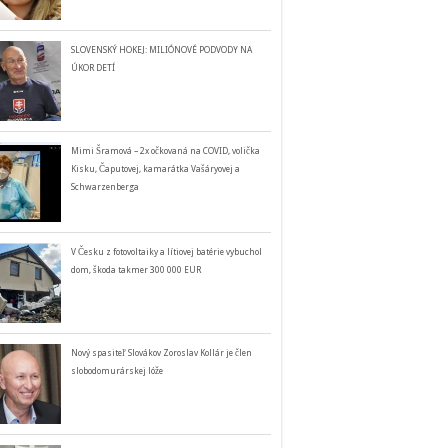
SLOVENSKÝ HOKEJ: MILIÓNOVÉ PODVODY NA
ÚKOR DETÍ
Mimi Šramová – 2x očkovaná na COVID, volička
Kisku, Čaputovej, kamarátka Vašáryovej a
Schwarzenberga
V Česku z fotovoltaiky a lítiovej batérie vybuchol
dom, škoda takmer 300 000 EUR
Nový spasiteľ Slovákov Zoroslav Kollár je člen
slobodomurárskej lóže