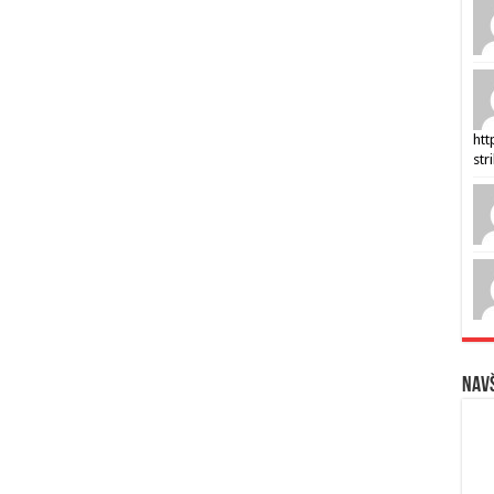
htt
str
Navš