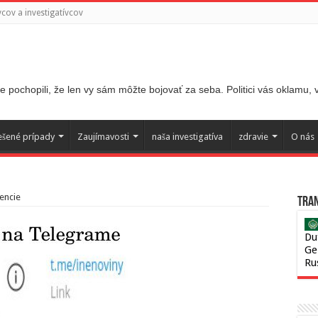
ov a investigatívcov
 pochopili, že len vy sám môžte bojovať za seba. Politici vás oklamu,
ešené prípady
Zaujímavosti
naša investigatíva
zdravie
O nás
encie
Tran
Du
Ge
Ru