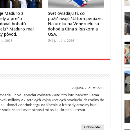
 je Maduro z
Svet ovládajú tí, čo
ely a prečo
požičiavajú štátom peniaze.
doval bohatú
Na útoku na Venezuelu sa
elu? Maduro mal
dohodla Čína s Ruskom a
ký pôvod.
USA.
ára, 2026
4 januára, 2026
20 júna, 2021 at 05:30
nezvladaju novu epochu vodnara všetci tito lotri bankstr čierna
ždovali miliony v 2 setovych vojna krvavych revolucia ich rodiny de
aju skonči v norimbergu na šibenici a ich rody arodiny budu
 spoločnost bez možnosti milosti a skratenia trestu
Odpovedať