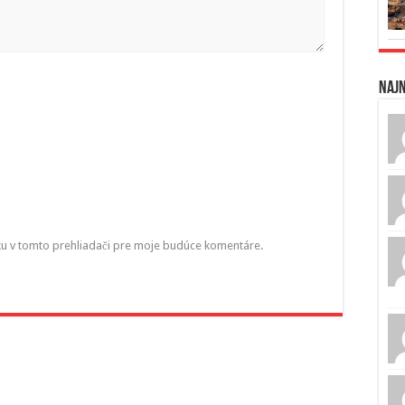
Naj
ku v tomto prehliadači pre moje budúce komentáre.