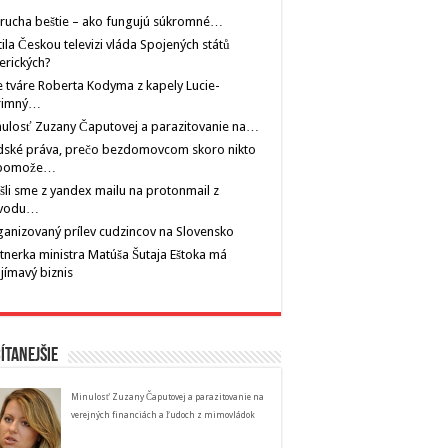
rucha beštie – ako fungujú súkromné…
tila Českou televizi vláda Spojených států
erických?
 tváre Roberta Kodyma z kapely Lucie-
rimný…
ulosť Zuzany Čaputovej a parazitovanie na…
dské práva, prečo bezdomovcom skoro nikto
pomože…
šli sme z yandex mailu na protonmail z
vodu…
anizovaný prílev cudzincov na Slovensko
tnerka ministra Matúša Šutaja Eštoka má
jímavý biznis
ítanejšie
Minulosť Zuzany Čaputovej a parazitovanie na
verejných financiách a ľudoch z mimovládok