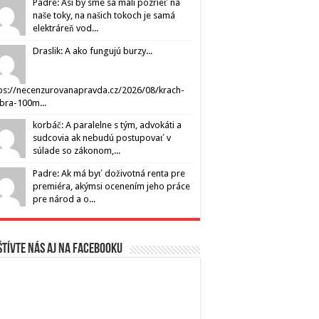
Padre: Asi by sme sa mali pozrieť na
naše toky, na našich tokoch je samá
elektráreň vod...
Draslik: A ako fungujú burzy...
ps://necenzurovanapravda.cz/2026/08/krach-
ibra-100m...
korbáč: A paralelne s tým, advokáti a
sudcovia ak nebudú postupovať v
súlade so zákonom,...
Padre: Ak má byť doživotná renta pre
premiéra, akýmsi ocenením jeho práce
pre národ a o...
tívte nás aj na Facebooku