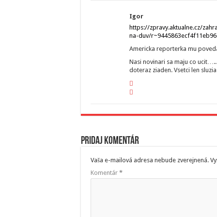
Igor
https://zpravy.aktualne.cz/zahr
na-duv/r~9445863ecf4f11eb96
Americka reporterka mu poveda
Nasi novinari sa maju co ucit….
doteraz ziaden. Vsetci len sluzi
Pridaj komentár
Vaša e-mailová adresa nebude zverejnená.
Vy
Komentár
*