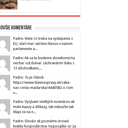
novšie komentáre
Padre: Viete čo treba na vystúpenie z
EU, stačí mať väčšinu hlasov v našom
parlamente a...
Padre: Ak sa tu budeme donekonečna
nechať od.rbávať záchranármi štátu s
13 dôchodkami,...
Padre: Tu je článok
https://www.hlavnespravy.sk/caka-
nas-cesta-madarska/4440582 o čom
v...
Padre: Vyzývam všetkých novinárov ak
máte kauzy a dôkazy, tak nebuďte tak
hlúpi že na n...
Padre: Slováci ak poznáme úroveň
kvality hospodárstva /vygooglite si/ za