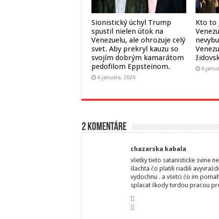
Sionistický úchyl Trump
Kto to
spustil nielen útok na
Venezu
Venezuelu, ale ohrozuje celý
nevybu
svet. Aby prekryl kauzu so
Venezu
svojím dobrým kamarátom
židovs
pedofilom Eppsteinom.
6 janu
6 januára, 2026
2 komentáre
chazarska kabala
všetky tieto satanisticke svine 
šlachta čo platili riadili avyvra
vydochnu . a všetci čo im pomah
splacat škody tvrdou pracou pre