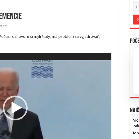
demencie
táre
očas rozhovoru si mýli štáty, má problém sa vyjadrovať,
Poče
Najč
Vid
za
Mos
…