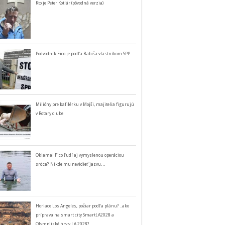
Kto je Peter Kotlár (pôvodná verzia)
Podvodník Fico je podľa Babiša vlastníkom SPP
Milióny pre kafilérku v Mojši, majitelia figurujú
v Rotary clube
Oklamal Fico ľudí aj vymyslenou operáciou
srdca? Nikde mu nevidieť jazvu…
Horiace Los Angeles, požiar podľa plánu? ..ako
príprava na smart city SmartLA2028 a
Olympijské hry v LA 2028?