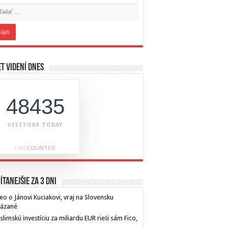
t videní dnes
48435
VISITORS TODAY
ítanejšie za 3 dni
eo o Jánovi Kuciakovi, vraj na Slovensku
kázané
limskú investíciu za miliardu EUR rieši sám Fico,