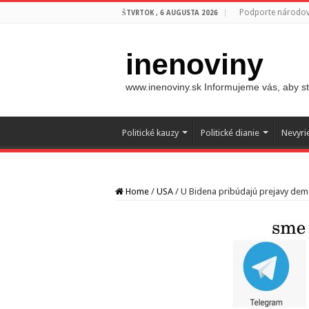
Podporte národovc
ŠTVRTOK , 6 AUGUSTA 2026
inenoviny
www.inenoviny.sk Informujeme vás, aby ste
Politické kauzy
Politické dianie
Nevyri
Home
/
USA
/
U Bidena pribúdajú prejavy dem