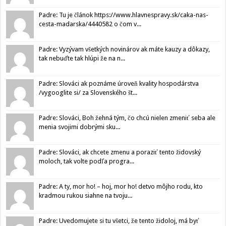
Padre: Tu je článok https://www.hlavnespravy.sk/caka-nas-
cesta-madarska/4440582 o čom v...
Padre: Vyzývam všetkých novinárov ak máte kauzy a dôkazy,
tak nebuďte tak hlúpi že na n...
Padre: Slováci ak poznáme úroveň kvality hospodárstva
/vygooglite si/ za Slovenského št...
Padre: Slováci, Boh žehná tým, čo chcú nielen zmeniť seba ale
menia svojimi dobrými sku...
Padre: Slováci, ak chcete zmenu a poraziť tento židovský
moloch, tak volte podľa progra...
Padre: A ty, mor ho! – hoj, mor ho! detvo môjho rodu, kto
kradmou rukou siahne na tvoju...
Padre: Uvedomujete si tu všetci, že tento židoloj, má byť