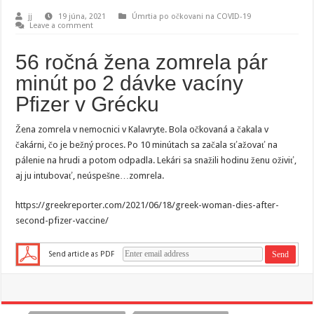
jj
19 júna, 2021
Úmrtia po očkovani na COVID-19
Leave a comment
56 ročná žena zomrela pár
minút po 2 dávke vacíny
Pfizer v Grécku
Žena zomrela v nemocnici v Kalavryte. Bola očkovaná a čakala v
čakárni, čo je bežný proces. Po 10 minútach sa začala sťažovať na
pálenie na hrudi a potom odpadla. Lekári sa snažili hodinu ženu oživiť,
aj ju intubovať, neúspešne…zomrela.
https://greekreporter.com/2021/06/18/greek-woman-dies-after-
second-pfizer-vaccine/
Send article as PDF