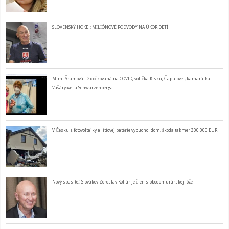
SLOVENSKÝ HOKEJ: MILIÓNOVÉ PODVODY NA ÚKOR DETÍ
Mimi Šramová – 2x očkovaná na COVID, volička Kisku, Čaputovej, kamarátka
Vašáryovej a Schwarzenberga
V Česku z fotovoltaiky a lítiovej batérie vybuchol dom, škoda takmer 300 000 EUR
Nový spasiteľ Slovákov Zoroslav Kollár je člen slobodomurárskej lóže