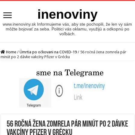
inenoviny
www.inenoviny.sk Informujeme vás, aby ste pochopili, že len vy sám
môžte bojovať za seba. Politici vás oklamu, využijú a odkopnú po
voľbách.
Home
/
Úmrtia po očkovani na COVID-19
/
56 ročná žena zomrela pár
minút po 2 dávke vakcíny Pfizer v Grécku
56 ročná žena zomrela pár minút po 2 dávke
vakcíny Pfizer v Grécku