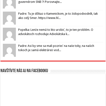
guvernérom SNB ?! Porovnajte...
Padre: Tu je dôkaz o Kamenickom, je to židopodvodník, tak
ako celý Smer. https://www.hl...
Popelka: Lenže nemá to kto urobiť, to je ten problém. O
advokátoch rozhoduje Advokátska k...
Padre: Asi by sme sa mali pozrieť na naše toky, na našich
tokoch je samá elektráreň vod...
Navštívte nás aj na Facebooku