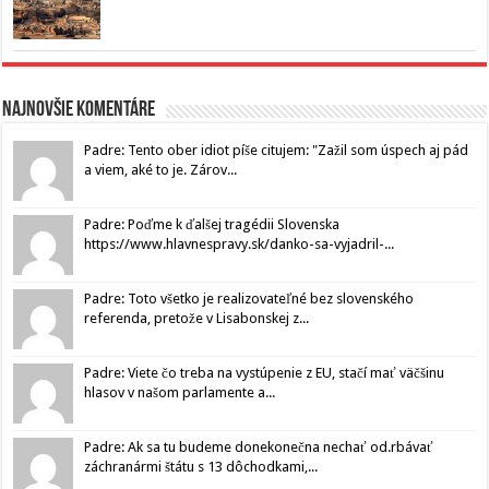
Najnovšie komentáre
Padre: Tento ober idiot píše citujem: "Zažil som úspech aj pád
a viem, aké to je. Zárov...
Padre: Poďme k ďalšej tragédii Slovenska
https://www.hlavnespravy.sk/danko-sa-vyjadril-...
Padre: Toto všetko je realizovateľné bez slovenského
referenda, pretože v Lisabonskej z...
Padre: Viete čo treba na vystúpenie z EU, stačí mať väčšinu
hlasov v našom parlamente a...
Padre: Ak sa tu budeme donekonečna nechať od.rbávať
záchranármi štátu s 13 dôchodkami,...