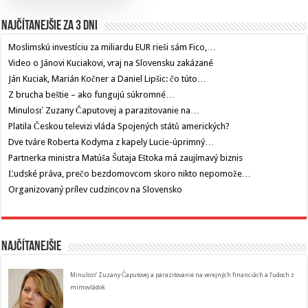
Najčítanejšie za 3 dni
Moslimskú investíciu za miliardu EUR rieši sám Fico,…
Video o Jánovi Kuciakovi, vraj na Slovensku zakázané
Ján Kuciak, Marián Kočner a Daniel Lipšic: čo túto…
Z brucha beštie – ako fungujú súkromné…
Minulosť Zuzany Čaputovej a parazitovanie na…
Platila Českou televizi vláda Spojených států amerických?
Dve tváre Roberta Kodyma z kapely Lucie-úprimný…
Partnerka ministra Matúša Šutaja Eštoka má zaujímavý biznis
Ľudské práva, prečo bezdomovcom skoro nikto nepomože…
Organizovaný prílev cudzincov na Slovensko
Najčítanejšie
Minulosť Zuzany Čaputovej a parazitovanie na verejných financiách a ľudoch z
mimovládok