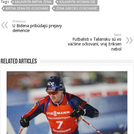
Tags
KALAVRYTA MRTVA ZENA
KALAVRYTA WOMAN DIE
MRTVA ZENA PO OCKOVANI
ZENA GRECKO OCKOVANIE
Previous
U Bidena pribúdajú prejavy
demencie
Next
Futbalisti v Taliansku sú vo
väčšine očkovaní, vraj Eriksen
nebol
Related Articles