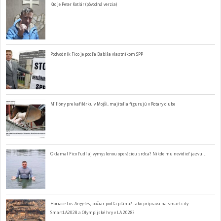
Kto je Peter Kotlár (pôvodná verzia)
Podvodník Fico je podľa Babiša vlastníkom SPP
Milióny pre kafilérku v Mojši, majitelia figurujú v Rotary clube
Oklamal Fico ľudí aj vymyslenou operáciou srdca? Nikde mu nevidieť jazvu…
Horiace Los Angeles, požiar podľa plánu? ..ako príprava na smart city
SmartLA2028 a Olympijské hry v LA 2028?