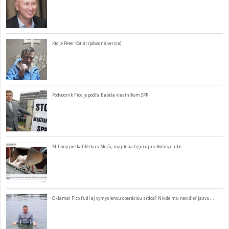
Kto je Peter Kotlár (pôvodná verzia)
Podvodník Fico je podľa Babiša vlastníkom SPP
Milióny pre kafilérku v Mojši, majitelia figurujú v Rotary clube
Oklamal Fico ľudí aj vymyslenou operáciou srdca? Nikde mu nevidieť jazvu…