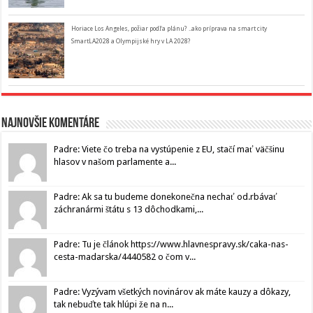
Horiace Los Angeles, požiar podľa plánu? ..ako príprava na smart city
SmartLA2028 a Olympijské hry v LA 2028?
Najnovšie komentáre
Padre: Viete čo treba na vystúpenie z EU, stačí mať väčšinu
hlasov v našom parlamente a...
Padre: Ak sa tu budeme donekonečna nechať od.rbávať
záchranármi štátu s 13 dôchodkami,...
Padre: Tu je článok https://www.hlavnespravy.sk/caka-nas-
cesta-madarska/4440582 o čom v...
Padre: Vyzývam všetkých novinárov ak máte kauzy a dôkazy,
tak nebuďte tak hlúpi že na n...