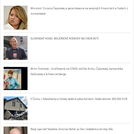
Minulosť Zuzany Čaputovej a parazitovanie na verejných financiách a ľudoch z
mimovládok
SLOVENSKÝ HOKEJ: MILIÓNOVÉ PODVODY NA ÚKOR DETÍ
Mimi Šramová – 2x očkovaná na COVID, volička Kisku, Čaputovej, kamarátka
Vašáryovej a Schwarzenberga
V Česku z fotovoltaiky a lítiovej batérie vybuchol dom, škoda takmer 300 000 EUR
Nový spasiteľ Slovákov Zoroslav Kollár je člen slobodomurárskej lóže