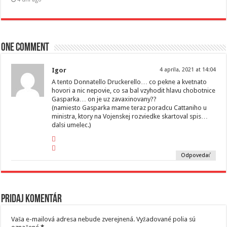
One comment
Igor
4 apríla, 2021 at 14:04
A tento Donnatello Druckerello… co pekne a kvetnato
hovori a nic nepovie, co sa bal vzyhodit hlavu chobotnice
Gasparka… on je uz zavaxinovany??
(namiesto Gasparka mame teraz poradcu Cattaniho u
ministra, ktory na Vojenskej rozviedke skartoval spis…
dalsi umelec.)
Odpovedať
Pridaj komentár
Vaša e-mailová adresa nebude zverejnená.
Vyžadované polia sú