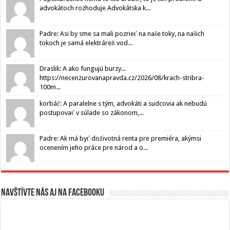
advokátoch rozhoduje Advokátska k...
Padre: Asi by sme sa mali pozrieť na naše toky, na našich
tokoch je samá elektráreň vod...
Draslik: A ako fungujú burzy...
https://necenzurovanapravda.cz/2026/08/krach-stribra-
100m...
korbáč: A paralelne s tým, advokáti a sudcovia ak nebudú
postupovať v súlade so zákonom,...
Padre: Ak má byť doživotná renta pre premiéra, akýmsi
ocenením jeho práce pre národ a o...
Navštívte nás aj na Facebooku