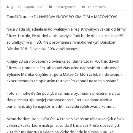
jj
4 apríla, 2021
Uncategorized
1 Comment
Tomáš Drucker: EÚ NAPRÁVA ŠKODY PO KRAJČÍM A MATOVIČOVI
Naša vláda objednala málo kvalitných a registrovaných vakcín od firmy
Pfizer. Hrozilo, že podiel zaočkovaných ľudí bude do leta tretí najnižší
zo všetkých krajín EÚ. Pre porovnanie s rovnako veľkým Dánskom:
Dánsko 79%, Slovensko 39% zaočkovaných.
Krajiny EÚ sa v prospech Slovenska solidárne vzdali 700 tisíc dávok
Pfizeru a pomohli nám tak aspoň čiastočne napraviť toto obrovské
zlyhanie Mareka Krajčího a Igora Matoviča, ktorí zaľúbení do svojich
experimentov s celoplošným testovaním zabudli na všetko ostatné.
Toto a mnohé ďalšie pochybenia musia byť riadne prešetrené a títo
dvaja nesmú ujsť svojej zodpovednosti. Preto žiadame vládu a
parlament, aby čo najskôr zriadili nezávislú vyšetrovaciu komisiu.
Mimochodom, kde je ďaľších 400 tisíc slávnostne ohlasovaných dávok
vakcín z Ruska, ktoré mali priletieť do 31. marca? Prečo dovezených
200 tisíc mesiac trčí v sklade na východe? Kde je súhlas ŠUKL, že