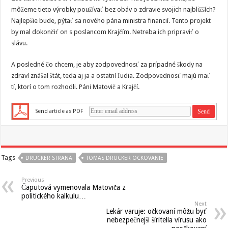
môžeme tieto výrobky používať bez obáv o zdravie svojich najbližších?
Najlepšie bude, pýtať sa nového pána ministra financií. Tento projekt
by mal dokončiť on s poslancom Krajčím. Netreba ich pripraviť o
slávu.
A posledné čo chcem, je aby zodpovednosť za prípadné škody na
zdraví znášal štát, teda aj ja a ostatní ľudia. Zodpovednosť majú mať
tí, ktorí o tom rozhodli. Páni Matovič a Krajčí.
Send article as PDF
Tags
DRUCKER STRANA
TOMAS DRUCKER OCKOVANIE
Previous
Čaputová vymenovala Matoviča z
politického kalkulu…
Next
Lekár varuje: očkovaní môžu byť
nebezpečnejši šíritelia vírusu ako