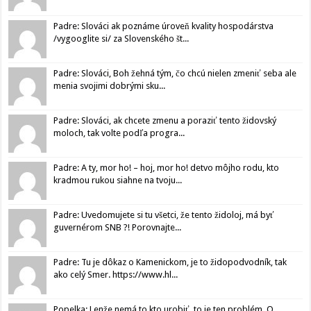
Padre: Slováci ak poznáme úroveň kvality hospodárstva
/vygooglite si/ za Slovenského št...
Padre: Slováci, Boh žehná tým, čo chcú nielen zmeniť seba ale
menia svojimi dobrými sku...
Padre: Slováci, ak chcete zmenu a poraziť tento židovský
moloch, tak volte podľa progra...
Padre: A ty, mor ho! – hoj, mor ho! detvo môjho rodu, kto
kradmou rukou siahne na tvoju...
Padre: Uvedomujete si tu všetci, že tento židoloj, má byť
guvernérom SNB ?! Porovnajte...
Padre: Tu je dôkaz o Kamenickom, je to židopodvodník, tak
ako celý Smer. https://www.hl...
Popelka: Lenže nemá to kto urobiť, to je ten problém. O