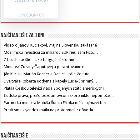
VISITORS TODAY
Najčítanejšie za 3 dni
Video o Jánovi Kuciakovi, vraj na Slovensku zakázané
Moslimskú investíciu za miliardu EUR rieši sám Fico,…
Z brucha beštie – ako fungujú súkromné…
Minulosť Zuzany Čaputovej a parazitovanie na…
Ján Kuciak, Marián Kočner a Daniel Lipšic: čo túto…
Dve tváre Roberta Kodyma z kapely Lucie-úprimný…
Platila Českou televizi vláda Spojených států amerických?
Ľudské práva, prečo bezdomovcom skoro nikto nepomože…
Partnerka ministra Matúša Šutaja Eštoka má zaujímavý biznis
Prešli sme z yandex mailu na protonmail z dôvodu…
Najčítanejšie