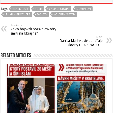
Tags
BLACKROCK
BUSH
CARLYLE GROPU
DOMINION
LEHMAN BROTHERS
TABLETY
VOLEBNY SYSTEM
Previous
Za čo bojovali poľské eskadry
smrti na Ukrajine?
Next
Danica Marinković odhaľuje
zločiny USA a NATO…
Related Articles