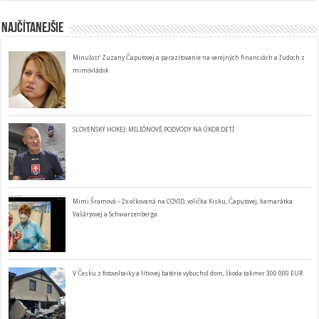
Najčítanejšie
Minulosť Zuzany Čaputovej a parazitovanie na verejných financiách a ľudoch z
mimovládok
SLOVENSKÝ HOKEJ: MILIÓNOVÉ PODVODY NA ÚKOR DETÍ
Mimi Šramová – 2x očkovaná na COVID, volička Kisku, Čaputovej, kamarátka
Vašáryovej a Schwarzenberga
V Česku z fotovoltaiky a lítiovej batérie vybuchol dom, škoda takmer 300 000 EUR