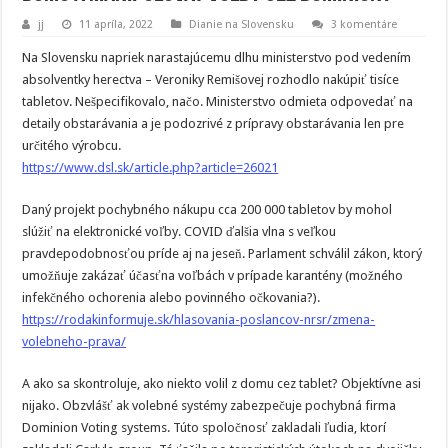
jj
11 apríla, 2022
Dianie na Slovensku
3 komentáre
Na Slovensku napriek narastajúcemu dlhu ministerstvo pod vedením
absolventky herectva – Veroniky Remišovej rozhodlo nakúpiť tisíce
tabletov. Nešpecifikovalo, načo. Ministerstvo odmieta odpovedať na
detaily obstarávania a je podozrivé z prípravy obstarávania len pre
určitého výrobcu.
https://www.dsl.sk/article.php?article=26021
Daný projekt pochybného nákupu cca 200 000 tabletov by mohol
slúžiť na elektronické voľby. COVID ďalšia vlna s veľkou
pravdepodobnosťou príde aj na jeseň. Parlament schválil zákon, ktorý
umožňuje zakázať účasťna voľbách v prípade karantény (možného
infekčného ochorenia alebo povinného očkovania?).
https://rodakinformuje.sk/hlasovania-poslancov-nrsr/zmena-
volebneho-prava/
A ako sa skontroluje, ako niekto volil z domu cez tablet? Objektívne asi
nijako. Obzvlášť ak volebné systémy zabezpečuje pochybná firma
Dominion Voting systems. Túto spoločnosť zakladali ľudia, ktorí