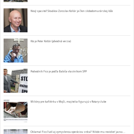
Nový spasiteľ Slovákov Zoroslav Kollár je člen slobodomurárskej lóže
Kto je Peter Kotlár (pôvodná verzia)
Podvodník Fico je podľa Babiša vlastníkom SPP
Milióny pre kafilérku v Mojši, majitelia figurujú v Rotary clube
Oklamal Fico ľudí aj vymyslenou operáciou srdca? Nikde mu nevidieť jazvu…