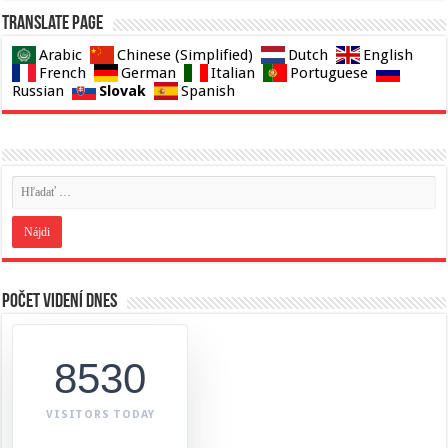
Translate page
Arabic
Chinese (Simplified)
Dutch
English
French
German
Italian
Portuguese
Slovak
Russian
Spanish
Počet videní dnes
8530
VISITORS TODAY