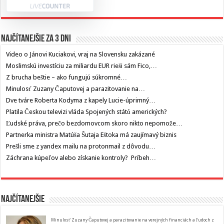
Najčítanejšie za 3 dni
Video o Jánovi Kuciakovi, vraj na Slovensku zakázané
Moslimskú investíciu za miliardu EUR rieši sám Fico,…
Z brucha beštie – ako fungujú súkromné…
Minulosť Zuzany Čaputovej a parazitovanie na…
Dve tváre Roberta Kodyma z kapely Lucie-úprimný…
Platila Českou televizi vláda Spojených států amerických?
Ľudské práva, prečo bezdomovcom skoro nikto nepomože…
Partnerka ministra Matúša Šutaja Eštoka má zaujímavý biznis
Prešli sme z yandex mailu na protonmail z dôvodu…
Záchrana kúpeľov alebo získanie kontroly? Príbeh…
Najčítanejšie
Minulosť Zuzany Čaputovej a parazitovanie na verejných financiách a ľudoch z