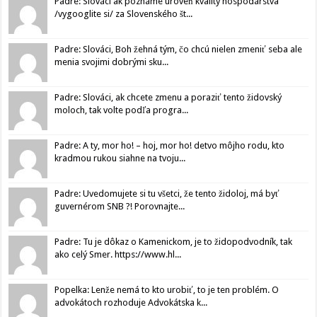
Padre: Slováci ak poznáme úroveň kvality hospodárstva
/vygooglite si/ za Slovenského št...
Padre: Slováci, Boh žehná tým, čo chcú nielen zmeniť seba ale
menia svojimi dobrými sku...
Padre: Slováci, ak chcete zmenu a poraziť tento židovský
moloch, tak volte podľa progra...
Padre: A ty, mor ho! – hoj, mor ho! detvo môjho rodu, kto
kradmou rukou siahne na tvoju...
Padre: Uvedomujete si tu všetci, že tento židoloj, má byť
guvernérom SNB ?! Porovnajte...
Padre: Tu je dôkaz o Kamenickom, je to židopodvodník, tak
ako celý Smer. https://www.hl...
Popelka: Lenže nemá to kto urobiť, to je ten problém. O
advokátoch rozhoduje Advokátska k...