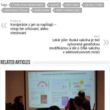
Tags
COVID PLNE NEMOCNICE
GILEAD
JARCUSKA
LIECBA COVID
RADOSLAV ČIČALA
REMDESIVIR
SMRT V NEMOCNICI
Previous
Konšpirácie z jari sa napĺňajú –
vstup len očkovaní, alebo
otestovaní
Next
Lekár píše: Ruská vakcína je tiež
vytvorená genetickou
modifikáciou a ide o DNA vakcínu
v adenovírusovom nosiči
Related Articles