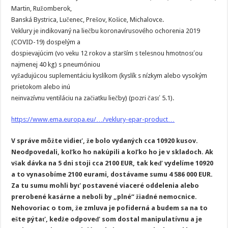
Martin, Ružomberok,
Banská Bystrica, Lučenec, Prešov, Košice, Michalovce.
Veklury je indikovaný na liečbu koronavírusového ochorenia 2019
(COVID-19) dospelým a
dospievajúcim (vo veku 12 rokov a starším s telesnou hmotnosťou
najmenej 40 kg) s pneumóniou
vyžadujúcou suplementáciu kyslíkom (kyslík s nízkym alebo vysokým
prietokom alebo inú
neinvazívnu ventiláciu na začiatku liečby) (pozri časť 5.1).
https://www.ema.europa.eu/…/veklury-epar-product…
V správe môžte vidieť, že bolo vydaných cca 10920 kusov.
Neodpovedali, koľko ho nakúpili a koľko ho je v skladoch. Ak
však dávka na 5 dni stoji cca 2100 EUR, tak keď vydelíme 10920
a to vynasobíme 2100 eurami, dostávame sumu 4 586 000 EUR.
Za tu sumu mohli byť postavené viaceré oddelenia alebo
prerobené kasárne a neboli by „plné“ žiadné nemocnice.
Nehovoriac o tom, že zmluva je pofiderná a budem sa na to
ešte pýtať, kedže odpoveď som dostal manipulatívnu a je