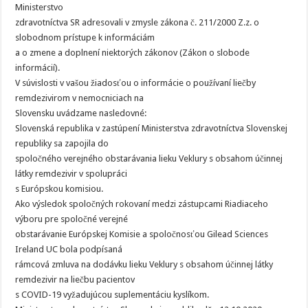
Ministerstvo
zdravotníctva SR adresovali v zmysle zákona č. 211/2000 Z.z. o
slobodnom prístupe k informáciám
a o zmene a doplnení niektorých zákonov (Zákon o slobode
informácií).
V súvislosti v vašou žiadosťou o informácie o používaní liečby
remdezivirom v nemocniciach na
Slovensku uvádzame nasledovné:
Slovenská republika v zastúpení Ministerstva zdravotníctva Slovenskej
republiky sa zapojila do
spoločného verejného obstarávania lieku Veklury s obsahom účinnej
látky remdezivir v spolupráci
s Európskou komisiou.
Ako výsledok spoločných rokovaní medzi zástupcami Riadiaceho
výboru pre spoločné verejné
obstarávanie Európskej Komisie a spoločnosťou Gilead Sciences
Ireland UC bola podpísaná
rámcová zmluva na dodávku lieku Veklury s obsahom účinnej látky
remdezivir na liečbu pacientov
s COVID-19 vyžadujúcou suplementáciu kyslíkom.