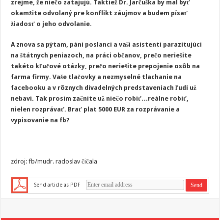
zrejme, že niečo zatajujú. Taktiež Dr. Jarčuška by mal byť
okamžite odvolaný pre konflikt záujmov a budem písať
žiadosť o jeho odvolanie.
A znova sa pýtam, páni poslanci a vaši asistenti parazitujúci
na štátnych peniazoch, na práci občanov, prečo neriešite
takéto kľučové otázky, prečo neriešite prepojenie osôb na
farma firmy. Vaše tlačovky a nezmyselné tlachanie na
facebooku a v rôznych divadelných predstaveniach ľudí už
nebaví. Tak prosím začnite už niečo robiť…reálne robiť,
nielen rozprávať. Brať plat 5000 EUR za rozprávanie a
vypisovanie na fb?
zdroj: fb/mudr. radoslav čičala
Send article as PDF