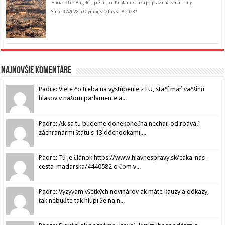
Horiace Los Angeles, požiar podľa plánu? ..ako príprava na smart city
SmartLA2028 a Olympijské hry v LA 2028?
Najnovšie komentáre
Padre: Viete čo treba na vystúpenie z EU, stačí mať väčšinu
hlasov v našom parlamente a...
Padre: Ak sa tu budeme donekonečna nechať od.rbávať
záchranármi štátu s 13 dôchodkami,...
Padre: Tu je článok https://www.hlavnespravy.sk/caka-nas-
cesta-madarska/4440582 o čom v...
Padre: Vyzývam všetkých novinárov ak máte kauzy a dôkazy,
tak nebuďte tak hlúpi že na n...