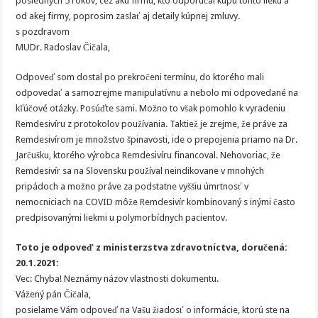
posledných 5 rokov, cez akú firmu, kto odporúčal kúpu tohto lieku a
od akej firmy, poprosim zaslať aj detaily kúpnej zmluvy.
s pozdravom
MUDr. Radoslav Čičala,
Odpoveď som dostal po prekročeni termínu, do ktorého mali
odpovedať a samozrejme manipulatívnu a nebolo mi odpovedané na
kľúčové otázky. Posúďte sami. Možno to však pomohlo k vyradeniu
Remdesivíru z protokolov používania. Taktiež je zrejme, že práve za
Remdesivírom je množstvo špinavosti, ide o prepojenia priamo na Dr.
Jarčušku, ktorého výrobca Remdesivíru financoval. Nehovoriac, že
Remdesivír sa na Slovensku používal neindikovane v mnohých
pripádoch a možno práve za podstatne vyššiu úmrtnosť v
nemocniciach na COVID môže Remdesivír kombinovaný s inými často
predpisovanými liekmi u polymorbídnych pacientov.
Toto je odpoveď z ministerzstva zdravotníctva, doručená:
20.1.2021:
Vec: Chyba! Neznámy názov vlastnosti dokumentu.
Vážený pán Čičala,
posielame Vám odpoveď na Vašu žiadosť o informácie, ktorú ste na