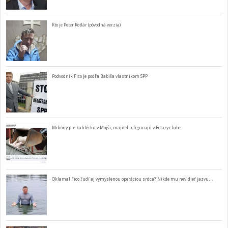
Kto je Peter Kotlár (pôvodná verzia)
Podvodník Fico je podľa Babiša vlastníkom SPP
Milióny pre kafilérku v Mojši, majitelia figurujú v Rotary clube
Oklamal Fico ľudí aj vymyslenou operáciou srdca? Nikde mu nevidieť jazvu…