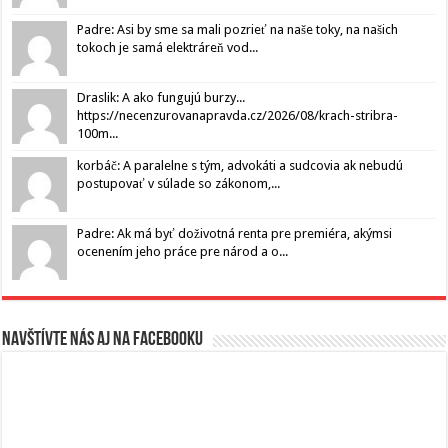
Padre: Asi by sme sa mali pozrieť na naše toky, na našich
tokoch je samá elektráreň vod...
Draslik: A ako fungujú burzy...
https://necenzurovanapravda.cz/2026/08/krach-stribra-
100m...
korbáč: A paralelne s tým, advokáti a sudcovia ak nebudú
postupovať v súlade so zákonom,...
Padre: Ak má byť doživotná renta pre premiéra, akýmsi
ocenením jeho práce pre národ a o...
Navštívte nás aj na Facebooku