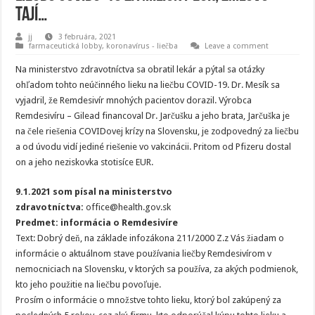
tají…
jj
3 februára, 2021
farmaceutická lobby
,
koronavírus - liečba
Leave a comment
Na ministerstvo zdravotníctva sa obratil lekár a pýtal sa otázky
ohľadom tohto neúčinného lieku na liečbu COVID-19. Dr. Mesík sa
vyjadril, že Remdesivír mnohých pacientov dorazil. Výrobca
Remdesivíru – Gilead financoval Dr. Jarčušku a jeho brata, Jarčuška je
na čele riešenia COVIDovej krízy na Slovensku, je zodpovedný za liečbu
a od úvodu vidí jediné riešenie vo vakcinácii. Pritom od Pfizeru dostal
on a jeho neziskovka stotisíce EUR.
9.1.2021 som písal na ministerstvo
zdravotníctva:
office@health.gov.sk
Predmet: informácia o Remdesivíre
Text: Dobrý deň, na základe infozákona 211/2000 Z.z Vás žiadam o
informácie o aktuálnom stave používania liečby Remdesivírom v
nemocniciach na Slovensku, v ktorých sa používa, za akých podmienok,
kto jeho použitie na liečbu povoľuje.
Prosím o informácie o množstve tohto lieku, ktorý bol zakúpený za