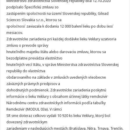
Ministerstvo zdravotníctva Slovenskej republiky dňa 12.10.2020
podpísalo Špecifickú zmluvu so
zastúpením spoločnosti na území Slovenskej republiky, Gilead
Sciences Slovakia s.r.o., ktorou sa
spoločnosť zaviazala k dodaniu 12 000 balení lieku po dobu šesť
mesiacov.
Zdravotnícke zariadenia pri každej dodávke lieku Veklury uzatvoria
zmluvu o prevode správy
hnuteľného majetku štátu alebo darovaciu zmluvu, ktorou sa
bezodplatne prevádza vlastníctvo
hnuteľných vecí štátu, v správe Ministerstva zdravotníctva Slovenskej
republiky do vlastníctva
obdarovaného na základe v zmluvách uvedených všeobecne
záväzných právnych predpisov a
dohodnutých podmienok. Zdravotnícke zariadenia poskytnú
informácie o lieku Veklury s obsahom účinnej látky remdezivir
Národnému centru zdravotníckych informácii podľa tabuľky
Remdezivir (MODUL 03a). V rámci
SR sme doteraz celkovo vydali 10 920 ks lieku Veklury, ktorý bol
dovezený zdravotníckym
zariadeniam v nasledujúcich mestách: Bratislava, Nitra, Trnava, Trenčín,