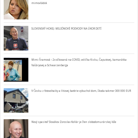
mimovládok
SLOVENSKÝ HOKEJ: MILIÓNOVÉ PODVODY NA ÚKOR DETÍ
Mimi Šramová – 2x očkovaná na COVID, volička Kisku, Čaputovej, kamarátka
Vašáryovej a Schwarzenberga
V Česku z fotovoltaiky a lítiovej batérie vybuchol dom, škoda takmer 300 000 EUR
Nový spasiteľ Slovákov Zoroslav Kollár je člen slobodomurárskej lóže