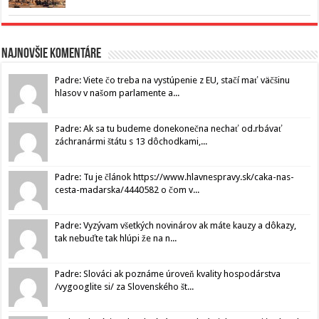
Najnovšie komentáre
Padre: Viete čo treba na vystúpenie z EU, stačí mať väčšinu
hlasov v našom parlamente a...
Padre: Ak sa tu budeme donekonečna nechať od.rbávať
záchranármi štátu s 13 dôchodkami,...
Padre: Tu je článok https://www.hlavnespravy.sk/caka-nas-
cesta-madarska/4440582 o čom v...
Padre: Vyzývam všetkých novinárov ak máte kauzy a dôkazy,
tak nebuďte tak hlúpi že na n...
Padre: Slováci ak poznáme úroveň kvality hospodárstva
/vygooglite si/ za Slovenského št...