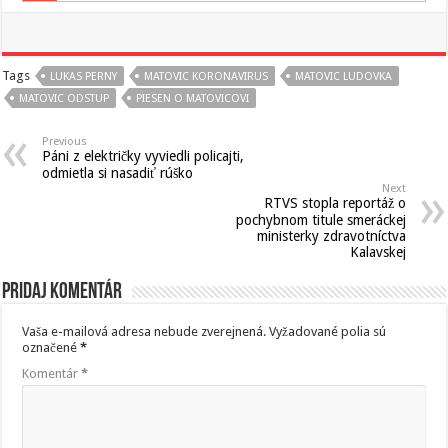
Tags
LUKAS PERNY
MATOVIC KORONAVIRUS
MATOVIC LUDOVKA
MATOVIC ODSTUP
PIESEN O MATOVICOVI
Previous
Páni z električky vyviedli policajti,
odmietla si nasadiť rúško
Next
RTVS stopla reportáž o
pochybnom titule smeráckej
ministerky zdravotníctva
Kalavskej
Pridaj komentár
Vaša e-mailová adresa nebude zverejnená.
Vyžadované polia sú
označené
*
Komentár
*