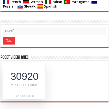
French
German
Italian
Portuguese
Slovak
Russian
Spanish
Počet videní dnes
30920
VISITORS TODAY