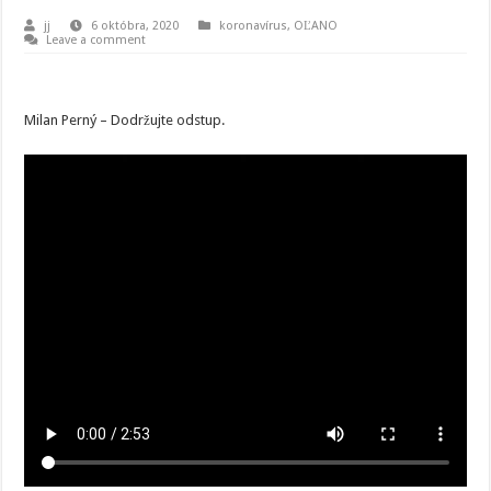
jj
6 októbra, 2020
koronavírus
,
OĽANO
Leave a comment
Milan Perný – Dodržujte odstup.