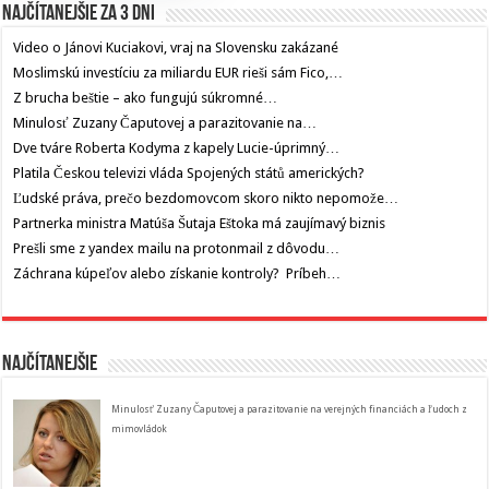
Najčítanejšie za 3 dni
Video o Jánovi Kuciakovi, vraj na Slovensku zakázané
Moslimskú investíciu za miliardu EUR rieši sám Fico,…
Z brucha beštie – ako fungujú súkromné…
Minulosť Zuzany Čaputovej a parazitovanie na…
Dve tváre Roberta Kodyma z kapely Lucie-úprimný…
Platila Českou televizi vláda Spojených států amerických?
Ľudské práva, prečo bezdomovcom skoro nikto nepomože…
Partnerka ministra Matúša Šutaja Eštoka má zaujímavý biznis
Prešli sme z yandex mailu na protonmail z dôvodu…
Záchrana kúpeľov alebo získanie kontroly? Príbeh…
Najčítanejšie
Minulosť Zuzany Čaputovej a parazitovanie na verejných financiách a ľudoch z
mimovládok