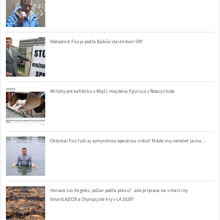
Podvodník Fico je podľa Babiša vlastníkom SPP
Milióny pre kafilérku v Mojši, majitelia figurujú v Rotary clube
Oklamal Fico ľudí aj vymyslenou operáciou srdca? Nikde mu nevidieť jazvu…
Horiace Los Angeles, požiar podľa plánu? ..ako príprava na smart city
SmartLA2028 a Olympijské hry v LA 2028?