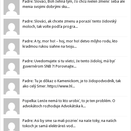
Padre: Slováci, Boh žehná tým, čo chcú nielen zmeniť seba ale
menia svojimi dobrými sku...
Padre: Slováci, ak chcete zmenu a poraziť tento židovský
moloch, tak volte podľa progra...
Padre: A ty, mor ho! – hoj, mor ho! detvo môjho rodu, kto
kradmou rukou siahne na tvoju...
Padre: Uvedomujete si tu všetci, že tento židoloj, má byť
guvernérom SNB ?! Porovnajte...
Padre: Tu je dôkaz o Kamenickom, je to židopodvodník, tak
ako celý Smer. https://www.hl...
Popelka: Lenže nemá to kto urobiť, to je ten problém. O
advokátoch rozhoduje Advokátska k...
Padre: Asi by sme sa mali pozrieť na naše toky, na našich
tokoch je samá elektráreň vod...