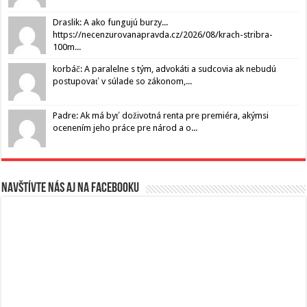
Draslik: A ako fungujú burzy...
https://necenzurovanapravda.cz/2026/08/krach-stribra-
100m...
korbáč: A paralelne s tým, advokáti a sudcovia ak nebudú
postupovať v súlade so zákonom,...
Padre: Ak má byť doživotná renta pre premiéra, akýmsi
ocenením jeho práce pre národ a o...
Navštívte nás aj na Facebooku