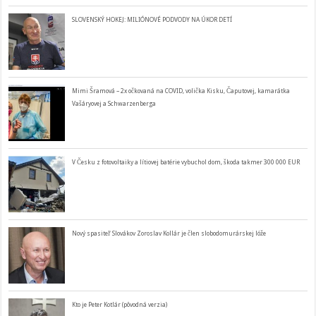
SLOVENSKÝ HOKEJ: MILIÓNOVÉ PODVODY NA ÚKOR DETÍ
Mimi Šramová – 2x očkovaná na COVID, volička Kisku, Čaputovej, kamarátka
Vašáryovej a Schwarzenberga
V Česku z fotovoltaiky a lítiovej batérie vybuchol dom, škoda takmer 300 000 EUR
Nový spasiteľ Slovákov Zoroslav Kollár je člen slobodomurárskej lóže
Kto je Peter Kotlár (pôvodná verzia)