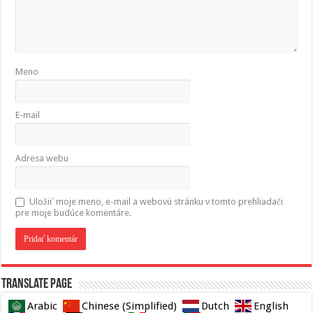
Meno
E-mail
Adresa webu
Uložiť moje meno, e-mail a webovú stránku v tomto prehliadači
pre moje budúce komentáre.
Translate page
Arabic
Chinese (Simplified)
Dutch
English