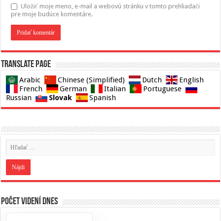
Uložiť moje meno, e-mail a webovú stránku v tomto prehliadači
pre moje budúce komentáre.
Translate page
Arabic
Chinese (Simplified)
Dutch
English
French
German
Italian
Portuguese
Slovak
Russian
Spanish
Počet videní dnes