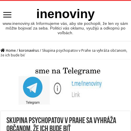
inenoviny
www.inenoviny.sk Informujeme vás, aby ste pochopili, že len vy sám
môžte bojovať za seba. Politici vás oklamu, využijú a odkopnú po
voľbách.
Home
/
koronavírus
/
Skupina psychopatov v Prahe sa vyhráža občanom,
že ich bude biť
Skupina psychopatov v Prahe sa vyhráža
občanom, že ich bude biť