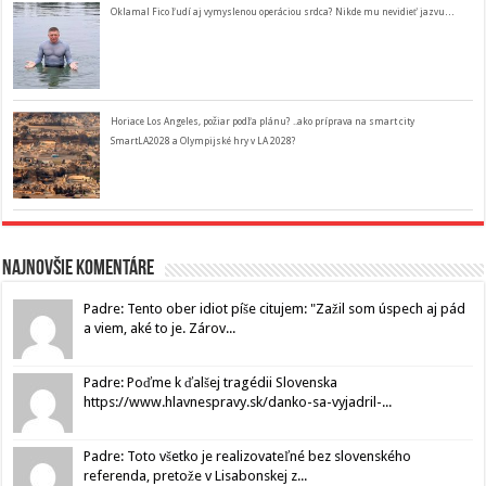
Oklamal Fico ľudí aj vymyslenou operáciou srdca? Nikde mu nevidieť jazvu…
Horiace Los Angeles, požiar podľa plánu? ..ako príprava na smart city
SmartLA2028 a Olympijské hry v LA 2028?
Najnovšie komentáre
Padre: Tento ober idiot píše citujem: "Zažil som úspech aj pád
a viem, aké to je. Zárov...
Padre: Poďme k ďalšej tragédii Slovenska
https://www.hlavnespravy.sk/danko-sa-vyjadril-...
Padre: Toto všetko je realizovateľné bez slovenského
referenda, pretože v Lisabonskej z...