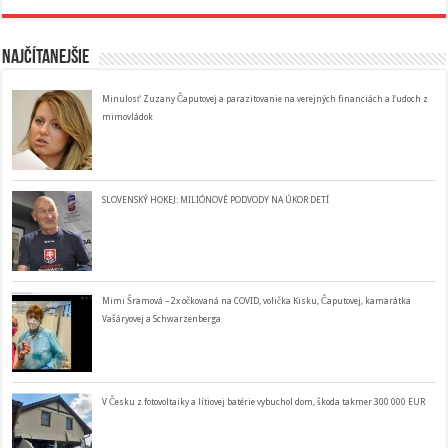
Najčítanejšie
Minulosť Zuzany Čaputovej a parazitovanie na verejných financiách a ľudoch z
mimovládok
SLOVENSKÝ HOKEJ: MILIÓNOVÉ PODVODY NA ÚKOR DETÍ
Mimi Šramová – 2x očkovaná na COVID, volička Kisku, Čaputovej, kamarátka
Vašáryovej a Schwarzenberga
V Česku z fotovoltaiky a lítiovej batérie vybuchol dom, škoda takmer 300 000 EUR