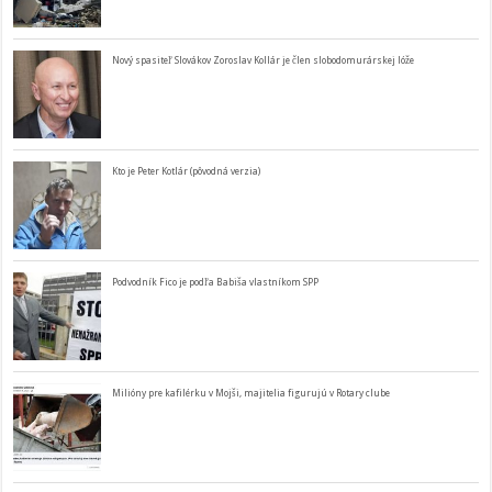
Nový spasiteľ Slovákov Zoroslav Kollár je člen slobodomurárskej lóže
Kto je Peter Kotlár (pôvodná verzia)
Podvodník Fico je podľa Babiša vlastníkom SPP
Milióny pre kafilérku v Mojši, majitelia figurujú v Rotary clube