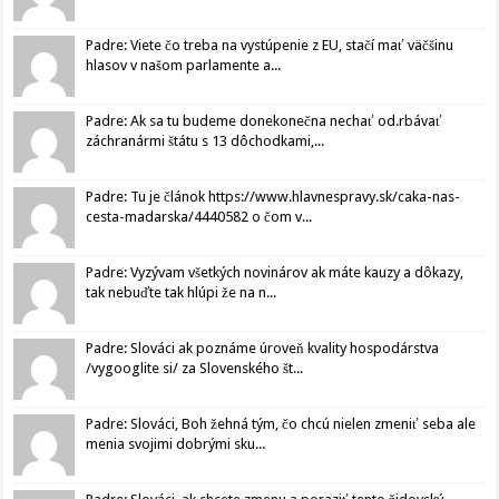
Padre: Viete čo treba na vystúpenie z EU, stačí mať väčšinu
hlasov v našom parlamente a...
Padre: Ak sa tu budeme donekonečna nechať od.rbávať
záchranármi štátu s 13 dôchodkami,...
Padre: Tu je článok https://www.hlavnespravy.sk/caka-nas-
cesta-madarska/4440582 o čom v...
Padre: Vyzývam všetkých novinárov ak máte kauzy a dôkazy,
tak nebuďte tak hlúpi že na n...
Padre: Slováci ak poznáme úroveň kvality hospodárstva
/vygooglite si/ za Slovenského št...
Padre: Slováci, Boh žehná tým, čo chcú nielen zmeniť seba ale
menia svojimi dobrými sku...