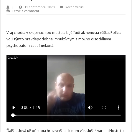
jj
11 septembra, 2020
koronavírus
Leave a comment
Vraj chodia v skupinách po meste a bijú ľudí ak nenosia rúška. Polícia
voči týmto pravdepodobne impulzívnym a možno disociálnym
psychopatom zatiaľ nekoná.
Ďalšie slová už pôsobia hrozivejšie: „Jenom vás slušně varuju: Noste to,