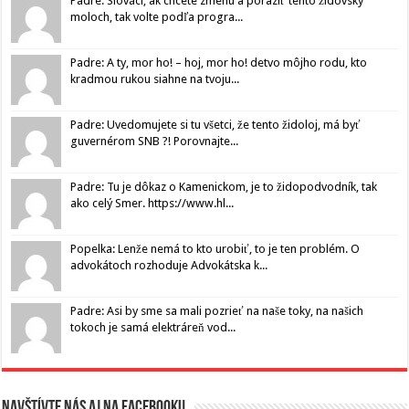
Padre: Slováci, ak chcete zmenu a poraziť tento židovský
moloch, tak volte podľa progra...
Padre: A ty, mor ho! – hoj, mor ho! detvo môjho rodu, kto
kradmou rukou siahne na tvoju...
Padre: Uvedomujete si tu všetci, že tento židoloj, má byť
guvernérom SNB ?! Porovnajte...
Padre: Tu je dôkaz o Kamenickom, je to židopodvodník, tak
ako celý Smer. https://www.hl...
Popelka: Lenže nemá to kto urobiť, to je ten problém. O
advokátoch rozhoduje Advokátska k...
Padre: Asi by sme sa mali pozrieť na naše toky, na našich
tokoch je samá elektráreň vod...
Navštívte nás aj na Facebooku