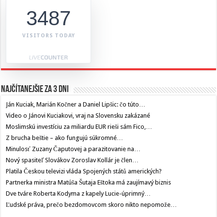
3487
VISITORS TODAY
Najčítanejšie za 3 dni
Ján Kuciak, Marián Kočner a Daniel Lipšic: čo túto…
Video o Jánovi Kuciakovi, vraj na Slovensku zakázané
Moslimskú investíciu za miliardu EUR rieši sám Fico,…
Z brucha beštie – ako fungujú súkromné…
Minulosť Zuzany Čaputovej a parazitovanie na…
Nový spasiteľ Slovákov Zoroslav Kollár je člen…
Platila Českou televizi vláda Spojených států amerických?
Partnerka ministra Matúša Šutaja Eštoka má zaujímavý biznis
Dve tváre Roberta Kodyma z kapely Lucie-úprimný…
Ľudské práva, prečo bezdomovcom skoro nikto nepomože…