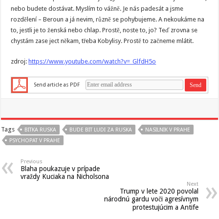
nebo budete dostávat. Myslím to vážně. Je nás padesát a jsme
rozdělení – Beroun a já nevim, různě se pohybujeme. A nekoukáme na
to, jestli je to ženská nebo chlap. Prostě, noste to, jo? Teď zrovna se
chystám zase ject někam, třeba Kobylisy. Prostě to začneme mlátit.
zdroj:
https://www.youtube.com/watch?v=_GlfdH5o
Send article as PDF
Tags
BITKA RUSKA
BUDE BIT LUDI ZA RUSKA
NASILNIK V PRAHE
PSYCHOPAT V PRAHE
Previous
Blaha poukazuje v prípade
vraždy Kuciaka na Nicholsona
Next
Trump v lete 2020 povolal
národnú gardu voči agresívnym
protestujúcim a Antife