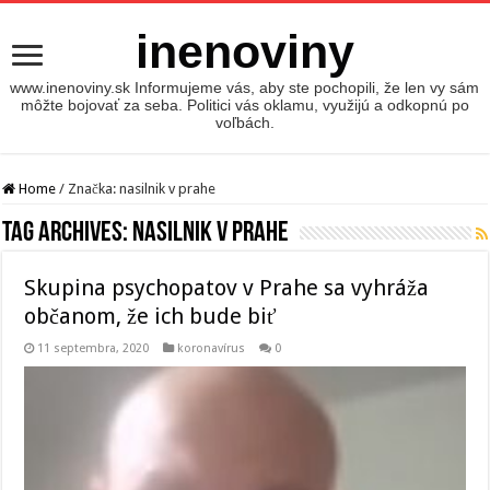
inenoviny
www.inenoviny.sk Informujeme vás, aby ste pochopili, že len vy sám
môžte bojovať za seba. Politici vás oklamu, využijú a odkopnú po
voľbách.
Home
/
Značka:
nasilnik v prahe
Tag Archives:
nasilnik v prahe
Skupina psychopatov v Prahe sa vyhráža
občanom, že ich bude biť
11 septembra, 2020
koronavírus
0