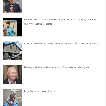
Mimi Šramová – 2x očkovaná na COVID, volička Kisku, Čaputovej, kamarátka
Vašáryovej a Schwarzenberga
V Česku z fotovoltaiky a lítiovej batérie vybuchol dom, škoda takmer 300 000 EUR
Nový spasiteľ Slovákov Zoroslav Kollár je člen slobodomurárskej lóže
Kto je Peter Kotlár (pôvodná verzia)