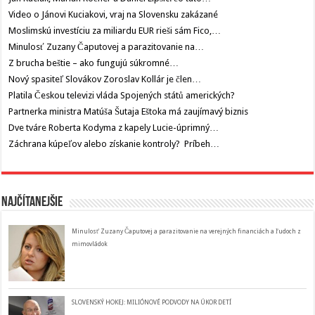
Video o Jánovi Kuciakovi, vraj na Slovensku zakázané
Moslimskú investíciu za miliardu EUR rieši sám Fico,…
Minulosť Zuzany Čaputovej a parazitovanie na…
Z brucha beštie – ako fungujú súkromné…
Nový spasiteľ Slovákov Zoroslav Kollár je člen…
Platila Českou televizi vláda Spojených států amerických?
Partnerka ministra Matúša Šutaja Eštoka má zaujímavý biznis
Dve tváre Roberta Kodyma z kapely Lucie-úprimný…
Záchrana kúpeľov alebo získanie kontroly? Príbeh…
Najčítanejšie
Minulosť Zuzany Čaputovej a parazitovanie na verejných financiách a ľudoch z
mimovládok
SLOVENSKÝ HOKEJ: MILIÓNOVÉ PODVODY NA ÚKOR DETÍ