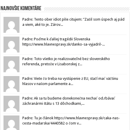
Najnovšie komentáre
Padre: Tento ober idiot píše citujem: "Zažil som úspech aj pád
a viem, aké to je. Zárov...
Padre: Poďme k ďalšej tragédii Slovenska
https://www.hlavnespravy.sk/danko-sa-vyjadril-...
Padre: Toto všetko je realizovateľné bez slovenského
referenda, pretože v Lisabonskej z...
Padre: Viete čo treba na vystúpenie z EU, stačí mať väčšinu
hlasov v našom parlamente a...
Padre: Ak sa tu budeme donekonečna nechať od.rbávať
záchranármi štátu s 13 dôchodkami,...
Padre: Tu je článok https://www.hlavnespravy.sk/caka-nas-
cesta-madarska/4440582 o čom v...