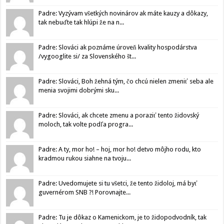
Padre: Vyzývam všetkých novinárov ak máte kauzy a dôkazy,
tak nebuďte tak hlúpi že na n...
Padre: Slováci ak poznáme úroveň kvality hospodárstva
/vygooglite si/ za Slovenského št...
Padre: Slováci, Boh žehná tým, čo chcú nielen zmeniť seba ale
menia svojimi dobrými sku...
Padre: Slováci, ak chcete zmenu a poraziť tento židovský
moloch, tak volte podľa progra...
Padre: A ty, mor ho! – hoj, mor ho! detvo môjho rodu, kto
kradmou rukou siahne na tvoju...
Padre: Uvedomujete si tu všetci, že tento židoloj, má byť
guvernérom SNB ?! Porovnajte...
Padre: Tu je dôkaz o Kamenickom, je to židopodvodník, tak