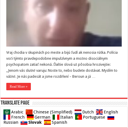
Vraj chodia v skupinách po meste a bijú ľudí ak nenosia rúška. Polícia
voči týmto pravdepodobne impulzívnym a možno disociálnym
psychopatom zatiaľ nekoná. Ďalšie slová už pôsobia hrozivejšie:
„Jenom vás slušně varuju: Noste to, nebo budete dostávat. Myslím to
vážně. Je nás padesát a jsme rozdělení – Beroun a já …
Read More »
Translate page
Arabic
Chinese (Simplified)
Dutch
English
French
German
Italian
Portuguese
Slovak
Russian
Spanish