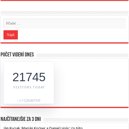
Počet videní dnes
21745
VISITORS TODAY
Najčítanejšie za 3 dni
Ján Kuciak, Marián Kočner a Daniel Lipšic: čo túto…