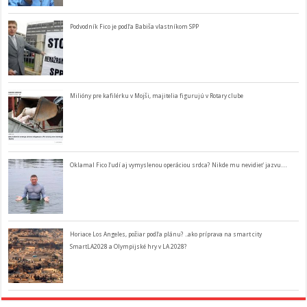
Podvodník Fico je podľa Babiša vlastníkom SPP
Milióny pre kafilérku v Mojši, majitelia figurujú v Rotary clube
Oklamal Fico ľudí aj vymyslenou operáciou srdca? Nikde mu nevidieť jazvu…
Horiace Los Angeles, požiar podľa plánu? ..ako príprava na smart city
SmartLA2028 a Olympijské hry v LA 2028?